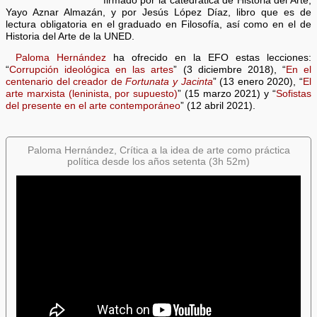
firmado por la catedrática de Historia del Arte,
Yayo Aznar Almazán, y por Jesús López Díaz, libro que es de
lectura obligatoria en el graduado en Filosofía, así como en el de
Historia del Arte de la UNED.
Paloma Hernández
ha ofrecido en la EFO estas lecciones:
“
Corrupción ideológica en las artes
” (3 diciembre 2018), “
En el
centenario del creador de
Fortunata y Jacinta
” (13 enero 2020), “
El
arte marxista (leninista, por supuesto)
” (15 marzo 2021) y “
Sofistas
del presente en el arte contemporáneo
” (12 abril 2021).
Paloma Hernández, Crítica a la idea de arte como práctica
política desde los años setenta (3h 52m)