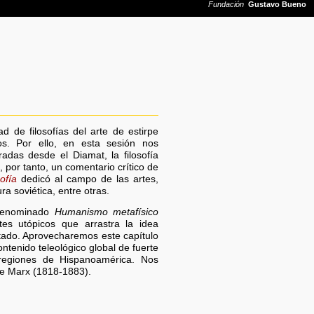
d de filosofías del arte de estirpe
s. Por ello, en esta sesión nos
radas desde el Diamat, la filosofía
por tanto, un comentario crítico de
ofía
dedicó al campo de las artes,
ura soviética, entre otras.
 denominado
Humanismo metafísico
es utópicos que arrastra la idea
tado. Aprovecharemos este capítulo
ntenido teleológico global de fuerte
 regiones de Hispanoamérica. Nos
 de Marx (1818-1883).