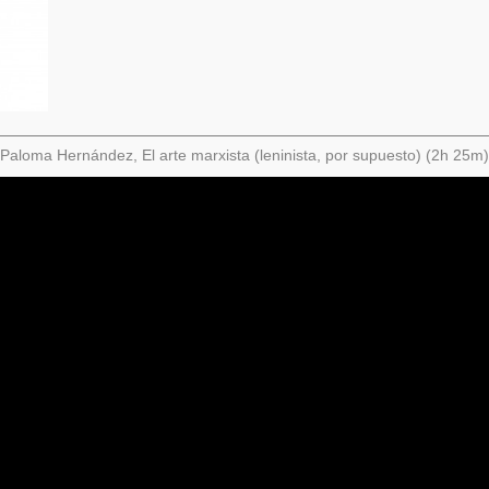
Paloma Hernández, El arte marxista (leninista, por supuesto) (2h 25m)