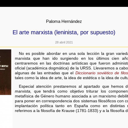
Paloma Hernández
El arte marxista (leninista, por supuesto)
28 abril 2021
No es posible abordar en una sola lección la gran varieda
marxista que han ido surgiendo en los últimos cien año
centraremos en las doctrinas artísticas que fueron administ
oficial (académica dogmática) de la URSS. Llevaremos a cabo, 
algunas de las entradas que el
Diccionario soviético de filos
tales como la idea de arte, la idea de estética o la idea de cult
Especial atención prestaremos al apartado que hemos
marxista,
que tendrá como objetivo triturar los component
metafísica de Género humano asociada a un marxismo debili
para poner en correspondencia dos sistemas filosóficos con co
implantación política tanto en España como en distintas
referimos a la filosofía de Krause (1781-1833) y a la filosofía