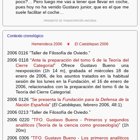
poco?… Pero luego me vas a tener que llevar en coche,
pues hoy no ha venido Gustavo junior, que es el que me
suele facilitar el coche…
pendiente de transcripción anotada
Contexto cronológico
Hemeroteca 2006
❦
El Catoblepas
2006
2006 0116 “Taller de Filosofía de Oviedo.”
2006 0118 “
Ante la preparación del tomo 6 de la Teoría del
Cierre Categorial
” Ofrece Gustavo Bueno una
reexposición (1h 14 m), grabada el miércoles 18 de
enero de 2006, de los asuntos tratados en la habitual
sesión de los lunes en la Fundación, el 16 de enero de
2006, relacionados con la preparación del tomo 6 de la
Teoría del Cierre Categorial.
2006 0126 “
Se presenta la
Fundación para la Defensa de la
Nación Española
” (
El Catoblepas,
febrero 2006, 48:1).
2006 0213 “Taller de Filosofía de Oviedo.”
2006 0220 “
TFO. Gustavo Bueno - Primeros y segundos
analíticos (Teoría de la ciencia como gnoseología)
” (1h
20m)
2006 0306 “
TFO. Gustavo Bueno - Los primeros analíticos