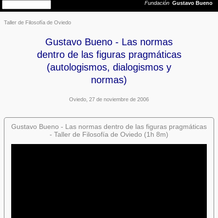
Taller de Filosofía de Oviedo
Gustavo Bueno - Las normas
dentro de las figuras pragmáticas
(autologismos, dialogismos y
normas)
Oviedo, 27 de noviembre de 2006
Gustavo Bueno - Las normas dentro de las figuras pragmáticas
- Taller de Filosofía de Oviedo (1h 8m)