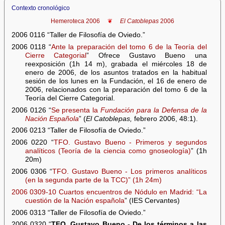
Contexto cronológico
Hemeroteca 2006
❦
El Catoblepas
2006
2006 0116 “Taller de Filosofía de Oviedo.”
2006 0118 “
Ante la preparación del tomo 6 de la Teoría del
Cierre Categorial
” Ofrece Gustavo Bueno una
reexposición (1h 14 m), grabada el miércoles 18 de
enero de 2006, de los asuntos tratados en la habitual
sesión de los lunes en la Fundación, el 16 de enero de
2006, relacionados con la preparación del tomo 6 de la
Teoría del Cierre Categorial.
2006 0126 “
Se presenta la
Fundación para la Defensa de la
Nación Española
” (
El Catoblepas,
febrero 2006, 48:1).
2006 0213 “Taller de Filosofía de Oviedo.”
2006 0220 “
TFO. Gustavo Bueno - Primeros y segundos
analíticos (Teoría de la ciencia como gnoseología)
” (1h
20m)
2006 0306 “
TFO. Gustavo Bueno - Los primeros analíticos
(en la segunda parte de la TCC)” (1h 24m)
2006 0309-10 Cuartos encuentros de Nódulo en Madrid: “
La
cuestión de la Nación española
” (IES Cervantes)
2006 0313 “Taller de Filosofía de Oviedo.”
2006 0320 “
TFO. Gustavo Bueno - De los términos a las