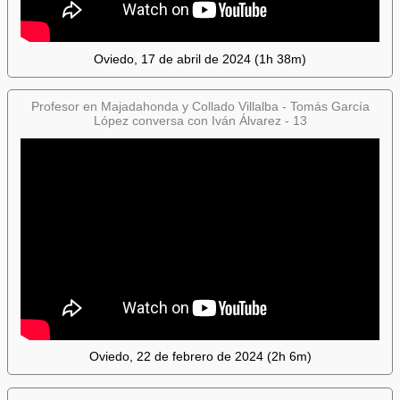
Oviedo, 17 de abril de 2024 (1h 38m)
Profesor en Majadahonda y Collado Villalba - Tomás García
López conversa con Iván Álvarez - 13
Oviedo, 22 de febrero de 2024 (2h 6m)