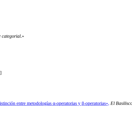
e categorial
.»
]
stinción entre metodologías α-operatorias y β-operatorias»,
El Basilisco