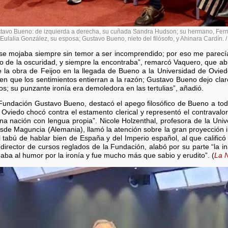
ustavo Bueno: de izquierda a derecha, su cuñada Sandra Hudson; su hermano, Fe
ulalia González, su esposa; Gustavo Bueno, nieto del filósofo, y Ahinara Cardín. /
 se mojaba siempre sin temor a ser incomprendido; por eso me parecía
o de la oscuridad, y siempre la encontraba”, remarcó Vaquero, que ab
de la obra de Feijoo en la llegada de Bueno a la Universidad de Ovied
 que los sentimientos entierran a la razón; Gustavo Bueno dejo clar
s; su punzante ironía era demoledora en las tertulias”, añadió.
undación Gustavo Bueno, destacó el apego filosófico de Bueno a tod
a Oviedo chocó contra el estamento clerical y representó el contravalor
na nación con lengua propia”. Nicole Holzenthal, profesora de la Univ
desde Maguncia (Alemania), llamó la atención sobre la gran proyección
l tabú de hablar bien de España y del Imperio español, al que calific
director de cursos reglados de la Fundación, alabó por su parte “la 
aba al humor por la ironía y fue mucho más que sabio y erudito”. (
La 