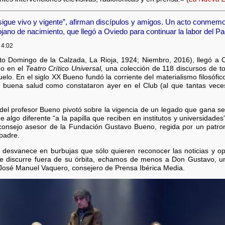
igue vivo y vigente”, afirman discípulos y amigos. Un acto conmemora
riojano de nacimiento, que llegó a Oviedo para continuar la labor del Pa
 4:02
 Domingo de la Calzada, La Rioja, 1924; Niembro, 2016), llegó a O
oo en el
Teatro Crítico Universal,
una colección de 118 discursos de t
uelo. En el siglo XX Bueno fundó la corriente del materialismo filosóf
e buena salud como constataron ayer en el Club (al que tantas veces 
 del profesor Bueno pivotó sobre la vigencia de un legado que gana s
 algo diferente “a la papilla que reciben en institutos y universidad
onsejo asesor de la Fundación Gustavo Bueno, regida por un patr
 padre.
e desvanece en burbujas que sólo quieren reconocer las noticias y o
e discurre fuera de su órbita, echamos de menos a Don Gustavo, 
 José Manuel Vaquero, consejero de Prensa Ibérica Media.