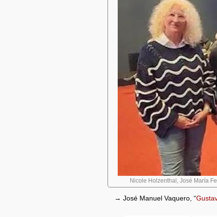
Nicole Holzenthal, José María F
→ José Manuel Vaquero, “
Gustav