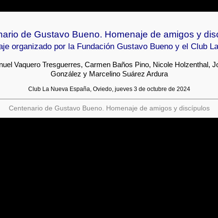
ario de Gustavo Bueno. Homenaje de amigos y dis
je organizado por la Fundación Gustavo Bueno y el Club 
nuel Vaquero Tresguerres, Carmen Baños Pino, Nicole Holzenthal, 
González y Marcelino Suárez Ardura
Club La Nueva España, Oviedo, jueves 3 de octubre de 2024
Centenario de Gustavo Bueno. Homenaje de amigos y discípulos