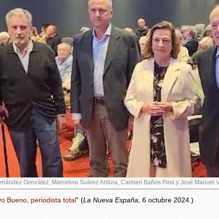
ernández González, Marcelino Suárez Ardura, Carmen Baños Pino y José Manuel Va
o Bueno, periodista total
” (
La Nueva España,
6 octubre 2024.)