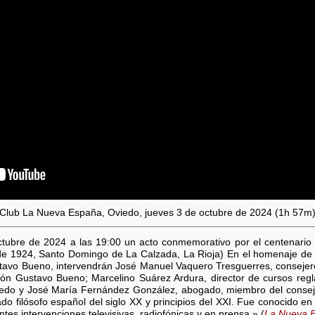
Club La Nueva España, Oviedo, jueves 3 de octubre de 2024 (1h 57m
ctubre de 2024 a las 19:00 un acto conmemorativo por el centenario d
e 1924, Santo Domingo de La Calzada, La Rioja) En el homenaje de 
tavo Bueno, intervendrán José Manuel Vaquero Tresguerres, conseje
ón Gustavo Bueno; Marcelino Suárez Ardura, director de cursos regl
viedo y José María Fernández González, abogado, miembro del consej
o filósofo español del siglo XX y principios del XXI. Fue conocido e
ntes intervenciones televisivas, radiofónicas y en prensa.» (
La Nueva 