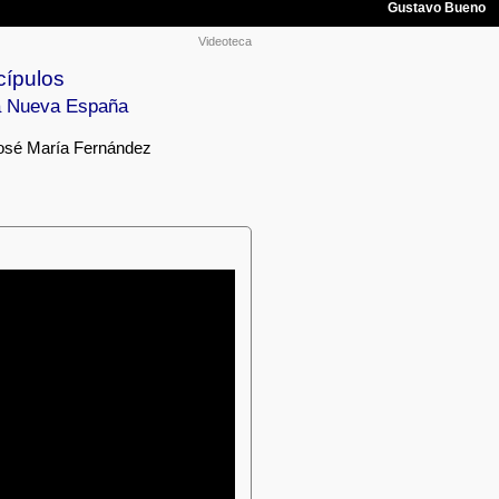
Videoteca
cípulos
La Nueva España
José María Fernández