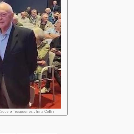
quero Tresguerres. / Irma Collín