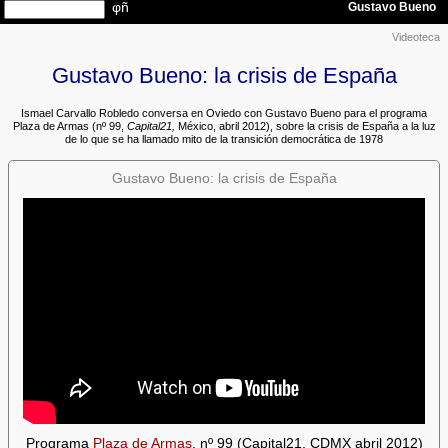
Videoteca
Gustavo Bueno: la crisis de España
Ismael Carvallo Robledo conversa en Oviedo con Gustavo Bueno para el programa
Plaza de Armas (nº 99,
Capital21,
México, abril 2012), sobre la crisis de España a la luz
de lo que se ha llamado mito de la transición democrática de 1978
Gustavo Bueno: la crisis de España
Programa
Plaza de Armas
, nº 99 (Capital21, CDMX abril 2012)