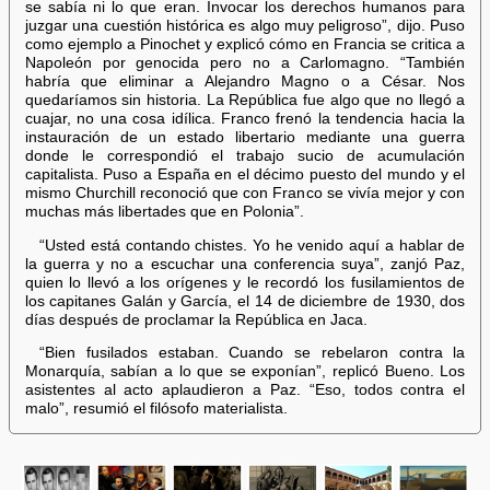
se sabía ni lo que eran. Invocar los derechos humanos para
juzgar una cuestión histórica es algo muy peligroso”, dijo. Puso
como ejemplo a Pinochet y explicó cómo en Francia se critica a
Napoleón por genocida pero no a Carlomagno. “También
habría que eliminar a Alejandro Magno o a César. Nos
quedaríamos sin historia. La República fue algo que no llegó a
cuajar, no una cosa idílica. Franco frenó la tendencia hacia la
instauración de un estado libertario mediante una guerra
donde le correspondió el trabajo sucio de acumulación
capitalista. Puso a España en el décimo puesto del mundo y el
mismo Churchill reconoció que con Franco se vivía mejor y con
muchas más libertades que en Polonia”.
“Usted está contando chistes. Yo he venido aquí a hablar de
la guerra y no a escuchar una conferencia suya”, zanjó Paz,
quien lo llevó a los orígenes y le recordó los fusilamientos de
los capitanes Galán y García, el 14 de diciembre de 1930, dos
días después de proclamar la República en Jaca.
“Bien fusilados estaban. Cuando se rebelaron contra la
Monarquía, sabían a lo que se exponían”, replicó Bueno. Los
asistentes al acto aplaudieron a Paz. “Eso, todos contra el
malo”, resumió el filósofo materialista.