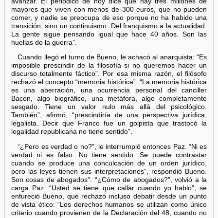
avanzar. El periódico de hoy dice que hay tres millones de
mayores que viven con menos de 300 euros, que no pueden
comer, y nadie se preocupa de eso porque no ha habido una
transición, sino un continuismo. Del franquismo a la actualidad.
La gente sigue pensando igual que hace 40 años. Son las
huellas de la guerra”.
Cuando llegó el turno de Bueno, le achacó al anarquista: “Es
imposible prescindir de la filosofía si no queremos hacer un
discurso totalmente fáctico”. Por esa misma razón, el filósofo
rechazó el concepto “memoria histórica”: “La memoria histórica
es una aberración, una ocurrencia personal del canciller
Bacon, algo biográfico, una metáfora, algo completamente
sesgado. Tiene un valor nulo más allá del psicológico.
También”, afirmó, “prescindiría de una perspectiva jurídica,
legalista. Decir que Franco fue un golpista que trastocó la
legalidad republicana no tiene sentido”.
“¿Pero es verdad o no?”, le interrumpió entonces Paz. “Ni es
verdad ni es falso. No tiene sentido. Se puede contrastar
cuando se produce una conculcación de un orden jurídico,
pero las leyes tienen sus interpretaciones”, respondió Bueno.
Son cosas de abogados”. “¿Cómo de abogados?”, volvió a la
carga Paz. “Usted se tiene que callar cuando yo hablo”, se
enfureció Bueno, que rechazó incluso debatir desde un punto
de vista ético: “Los derechos humanos se utilizan como único
criterio cuando provienen de la Declaración del 48, cuando no