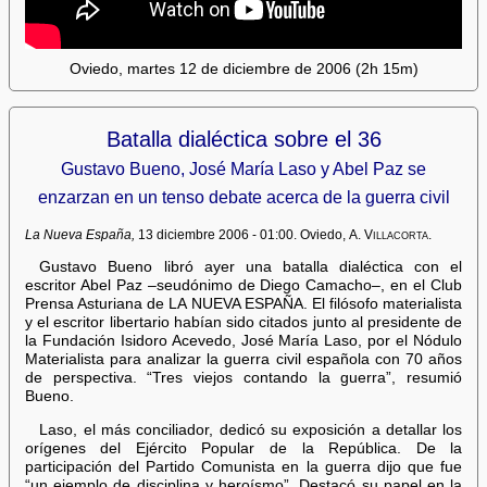
Oviedo, martes 12 de diciembre de 2006 (2h 15m)
Batalla dialéctica sobre el 36
Gustavo Bueno, José María Laso y Abel Paz se
enzarzan en un tenso debate acerca de la guerra civil
La Nueva España,
13 diciembre 2006 - 01:00. Oviedo,
A. Villacorta
.
Gustavo Bueno libró ayer una batalla dialéctica con el
escritor Abel Paz –seudónimo de Diego Camacho–, en el Club
Prensa Asturiana de LA NUEVA ESPAÑA. El filósofo materialista
y el escritor libertario habían sido citados junto al presidente de
la Fundación Isidoro Acevedo, José María Laso, por el Nódulo
Materialista para analizar la guerra civil española con 70 años
de perspectiva. “Tres viejos contando la guerra”, resumió
Bueno.
Laso, el más conciliador, dedicó su exposición a detallar los
orígenes del Ejército Popular de la República. De la
participación del Partido Comunista en la guerra dijo que fue
“un ejemplo de disciplina y heroísmo”. Destacó su papel en la