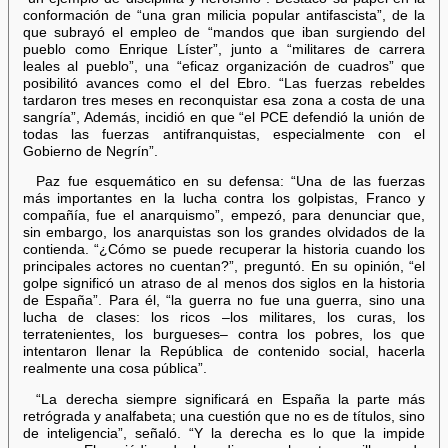
conformación de “una gran milicia popular antifascista”, de la
que subrayó el empleo de “mandos que iban surgiendo del
pueblo como Enrique Líster”, junto a “militares de carrera
leales al pueblo”, una “eficaz organización de cuadros” que
posibilitó avances como el del Ebro. “Las fuerzas rebeldes
tardaron tres meses en reconquistar esa zona a costa de una
sangría”, Además, incidió en que “el PCE defendió la unión de
todas las fuerzas antifranquistas, especialmente con el
Gobierno de Negrín”.
Paz fue esquemático en su defensa: “Una de las fuerzas
más importantes en la lucha contra los golpistas, Franco y
compañía, fue el anarquismo”, empezó, para denunciar que,
sin embargo, los anarquistas son los grandes olvidados de la
contienda. “¿Cómo se puede recuperar la historia cuando los
principales actores no cuentan?”, preguntó. En su opinión, “el
golpe significó un atraso de al menos dos siglos en la historia
de España”. Para él, “la guerra no fue una guerra, sino una
lucha de clases: los ricos –los militares, los curas, los
terratenientes, los burgueses– contra los pobres, los que
intentaron llenar la República de contenido social, hacerla
realmente una cosa pública”.
“La derecha siempre significará en España la parte más
retrógrada y analfabeta; una cuestión que no es de títulos, sino
de inteligencia”, señaló. “Y la derecha es lo que la impide