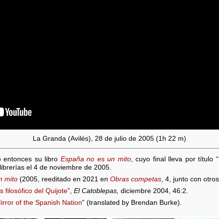
La Granda (Avilés), 28 de julio de 2005 (1h 22 m)
 entonces su libro
España no es un mito
, cuyo final lleva por títul
 librerías el 4 de noviembre de 2005.
n mito
(2005, reeditado en 2021 en
Obras competas
, 4, junto con otro
s filosófico del Quijote
”,
El Catoblepas,
diciembre 2004, 46:2.
rror of the Spanish Nation
” (translated by Brendan Burke).