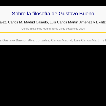
Sobre la filosofía de Gustavo Bueno
ález, Carlos M. Madrid Casado, Luis Carlos Martín Jiménez y Ekaitz
Centro Riojano de Madrid, lunes 28 de octubre de 2024
 de Gustavo Bueno | Alvargonzález, Carlos Madrid, Luis Carlos Martín y 