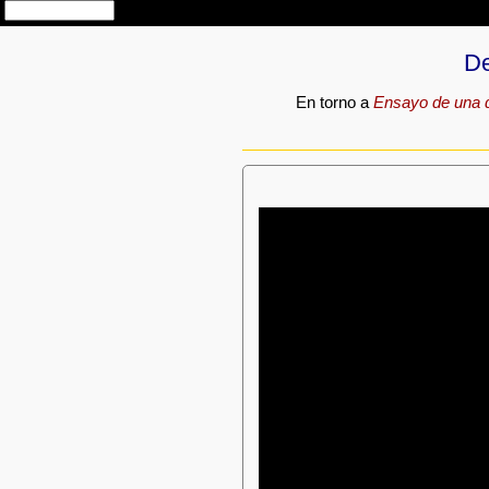
De
En torno a
Ensayo de una de