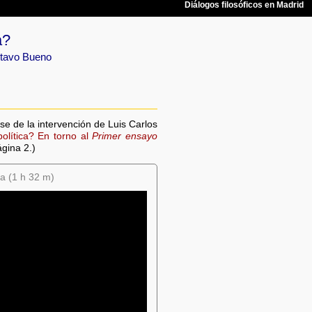
a?
stavo Bueno
se de la intervención de Luis Carlos
lítica? En torno al
Primer ensayo
gina 2.)
ca (1 h 32 m)