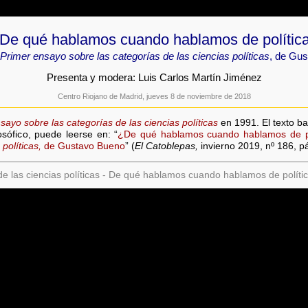
De qué hablamos cuando hablamos de polític
Primer ensayo sobre las categorías de las ciencias políticas
, de Gu
Presenta y modera: Luis Carlos Martín Jiménez
Centro Riojano de Madrid, jueves 8 de noviembre de 2018
sayo sobre las categorías de las ciencias políticas
en 1991. El texto ba
osófico, puede leerse en: “
¿De qué hablamos cuando hablamos de po
políticas,
de Gustavo Bueno
” (
El Catoblepas,
invierno 2019, nº 186, pá
e las ciencias políticas - De qué hablamos cuando hablamos de políti