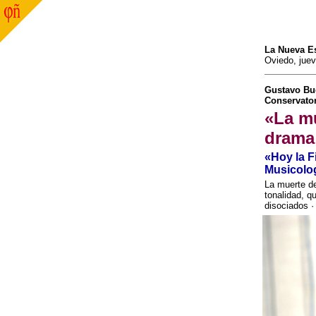
La Nueva E
Oviedo, juev
Gustavo Bue
Conservato
«La mú
drama 
«Hoy la Fi
Musicologí
La muerte de
tonalidad, q
disociados 