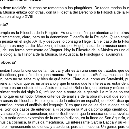
 tiene tradición. Muchos se remontan a los pitagóricos. De todos modos la 
la Música enlaza con otras, con la Filosofía del Derecho o la Filosofía de la Re
an en el siglo XVIII.
ente?
emplo es la Filosofía de la Religión. Es una cuestión que abordan antes otro
mismamente, claro, pero no la denominan Filosofía de la Religión. Quien empi
 jesuita en el siglo XVIII, y después lo consagra Hegel. En el caso de la Filo
ntagma es muy tardío. Manzzini, influido por Hegel, habla de la música como 
, de una forma precursora de Wagner. Hoy la Filosofía de la Música es una di
sicología, la Historia de la Música, la Acústica, la Fisiología o la Armonía.
 aborda?
entan hacia la ciencia de la música, y ahí están una serie de tratados que d
ilosóficos, pero sólo de alguna manera. Por ejemplo, la «Poética musical» de
ain, pero no se sabe muy bien de qué habla. Claro que, como es Stravinski, pu
iene a indicar que es un artesano y que lo único que le interesa es estar dent
ejemplo es un estudio del análisis musical de Schenker, un teórico y músico 
primer tercio del siglo XX, influido por la teoría de la gestalt. La música no e
sino que es un todo. Ofrece criterios de análisis de la obra musical que son m
n cosas de filosofía. El prologuista de la edición en español, de 2002, dice qu
ientífico, como el análisis del lenguaje. Y es que una de las discusiones es s
je. Son dos casos de entender la Filosofía de la Música como algo científico
iva sociológica: o considerar, como Beethoven, que la música es una revelac
fía, o verla como expresión de la armonía divina, en la línea de San Agustín, 
 música cósmica, la música metafísica. Es interesante García Bacca y su «Fil
ibro impresionante de ciencia y sabiduría, pero sin filosofía. Un genio, pero e