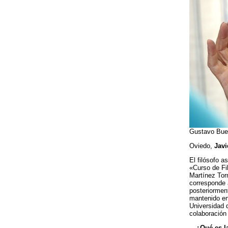
Gustavo Buen
Oviedo,
Javi
El filósofo 
«Curso de Fi
Martínez Tor
corresponde 
posteriormen
mantenido en
Universidad 
colaboración
—
¿Qué es la