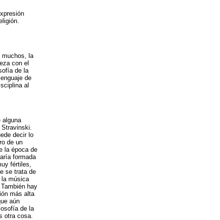
expresión
ligión.
s muchos, la
eza con el
sofía de la
lenguaje de
sciplina al
e alguna
 Stravinski.
ede decir lo
ro de un
de la época de
staría formada
uy fértiles,
e se trata de
i la música
. También hay
ión más alta
que aún
osofía de la
s otra cosa.