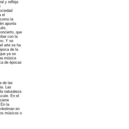
al y refleja
e
sociedad
a el
 como la
ién apunta
ués,
oncierto, que
mbar con la
mo. Y se
el arte se ha
época de la
 que ya se
una música
ica de épocas
a de las
ia. Las
la naturaleza
scute. En el
cierre
 En la
Winkelman en
 los músicos o