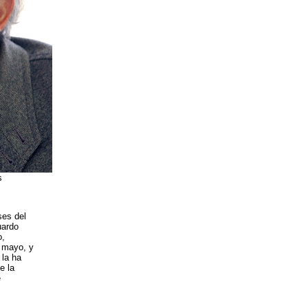
s
ses del
uardo
o,
n mayo, y
 la ha
e la
e