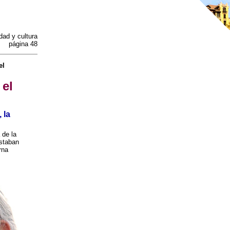
dad y cultura
página 48
el
 el
 la
 de la
estaban
rna