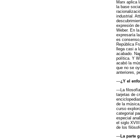
Marx aplica l
la base soci
racionalizac
industrial. A
descubrimient
expresión de
Weber. En la
expresaría l
es consenso,
República Fr
llega casi a
acabado. Nap
política. Y 
acabó la mús
que no se oy
anteriores, p
—
¿Y el enf
—La filosofía
tarjetas de c
enciclopedias
de la música
curso exploro
categorial pa
especial anal
el siglo XVII
de los filóso
—
La parte g