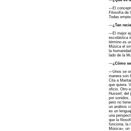
—El concepto
Filosofía de 
Todas empiez
—
¿Tan reci
—El mejor ej
escolástica 
término es un
Música el si
la humanidad
lado de la Mu
—
¿Cómo se
—Unos se ori
manera son f
Cita a Marit
que quiera. V
oficio. Otro 
Husserl, del 
por sonidos, 
pero no tiene
un análisis c
es un lengua
una perspect
que la filoso
funciona; la
Música», un l