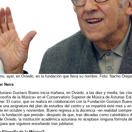
o, ayer, en Oviedo, en la fundación que lleva su nombre. Foto: Nacho Oreja
er Neira
asturiano Gustavo Bueno inicia mañana, en Oviedo, a las diez y media, las cla
losofía de la Música» en el Conservatorio Superior de Música de Asturias Ed
ner. El curso, que se realiza en colaboración con la Fundación Gustavo Buen
a una asignatura del plan de estudios del centro y se impartirá este mes y e
te en octubre y noviembre. Bueno regresa a la docencia –en realidad siempre
 la fundación que preside– después de que, tras décadas como catedrático d
de Oviedo, la institución académica asturiana no aceptase ninguna fórmula d
 para que siguiese enseñando tras jubilarse.
 Filosofía de la Música?