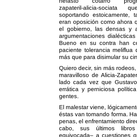
nefasto cotarro progre
zapateril-alicia-sociata 
soportando estoicamente, 
eran oposición como ahora 
el gobierno, las densas y
argumentaciones dialécticas 
Bueno en su contra han c
paciente tolerancia meliflua
más que para disimular su cin
Quiero decir, sin más rodeos
maravilloso de Alicia-Zapat
lado cada vez que Gustavo
errática y perniciosa polít
gentes.
El malestar viene, lógicament
éstas van tomando forma. Has
penas, el enfrentamiento dire
cabo, sus últimos libro
equivocada– a cuestiones ge