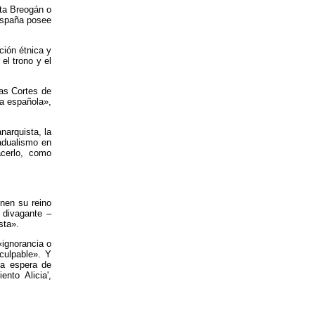
lta Breogán o
 España posee
ción étnica y
el trono y el
las Cortes de
ca española»,
anarquista, la
radualismo en
acerlo, como
enen su reino
 divagante –
sta».
«ignorancia o
 culpable». Y
la espera de
nto Alicia',