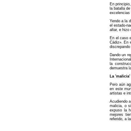
En principio
la batalla d
excelencias 
Yendo a la d
el estado-na
altar, e hiz
En el caso e
Cádiz». En e
discrepando 
Dando un repa
Internaciona
la construc
demuestra l
La 'malicia'
Pero aún agr
en este mun
artistas e i
Acudiendo a 
malicia, o s
expuso la h
mejores tie
referido, a l