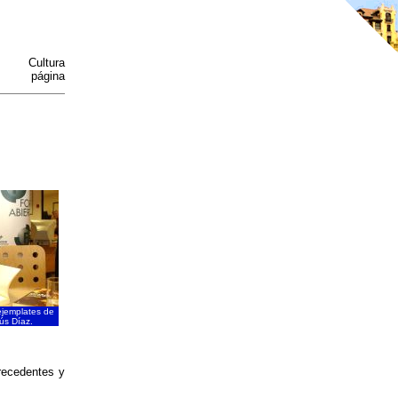
Cultura
página
ejemplates de
sús Díaz.
recedentes y