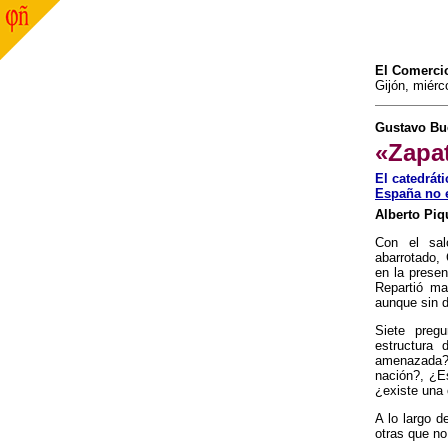
El Comerci
Gijón, miérc
Gustavo Bu
«Zapat
El catedrát
España no 
Alberto Piq
Con el sal
abarrotado,
en la prese
Repartió man
aunque sin d
Siete preg
estructura
amenazada?
nación?, ¿E
¿existe una 
A lo largo 
otras que no