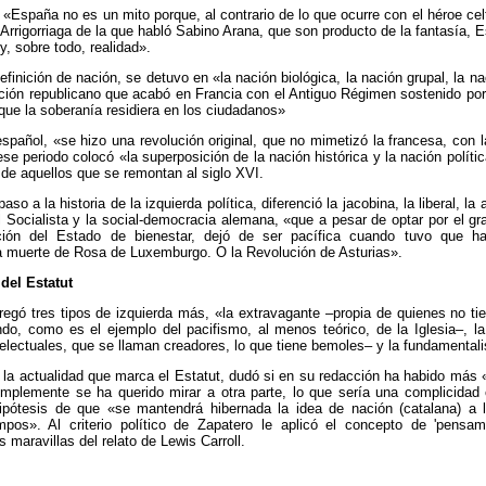
, «España no es un mito porque, al contrario de lo que ocurre con el héroe ce
e Arrigorriaga de la que habló Sabino Arana, que son producto de la fantasía,
y, sobre todo, realidad».
efinición de nación, se detuvo en «la nación biológica, la nación grupal, la na
ción republicano que acabó en Francia con el Antiguo Régimen sostenido por 
o que la soberanía residiera en los ciudadanos»
spañol, «se hizo una revolución original, que no mimetizó la francesa, con 
se periodo colocó «la superposición de la nación histórica y la nación políti
de aquellos que se remontan al siglo XVI.
so a la historia de la izquierda política, diferenció la jacobina, la liberal, la 
l Socialista y la social-democracia alemana, «que a pesar de optar por el g
ción del Estado de bienestar, dejó de ser pacífica cuando tuvo que h
a muerte de Rosa de Luxemburgo. O la Revolución de Asturias».
 del Estatut
egó tres tipos de izquierda más, «la extravagante –propia de quienes no ti
do, como es el ejemplo del pacifismo, al menos teórico, de la Iglesia–, la
ntelectuales, que se llaman creadores, lo que tiene bemoles– y la fundamentali
la actualidad que marca el Estatut, dudó si en su redacción ha habido más 
implemente se ha querido mirar a otra parte, lo que sería una complicidad
ipótesis de que «se mantendrá hibernada la idea de nación (catalana) a 
mpos». Al criterio político de Zapatero le aplicó el concepto de 'pensamie
as maravillas del relato de Lewis Carroll.