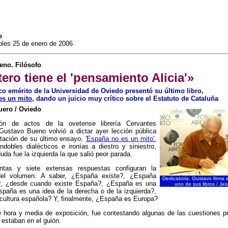
o
oles 25 de enero de 2006
eno. Filósofo
ero tiene el 'pensamiento Alicia'»
ico emérito de la Universidad de Oviedo presentó su último libro,
es un mito,
dando un juicio muy crítico sobre el Estatuto de Cataluña
uero / Oviedo
ón de actos de la ovetense librería Cervantes
 Gustavo Bueno volvió a dictar ayer lección pública
ntación de su último ensayo,
'España no es un mito'.
dobles dialécticos e ironías a diestro y siniestro,
uda fue la izquierda la que salió peor parada.
untas y siete extensas respuestas configuran la
 del volumen. A saber, ¿España existe?, ¿España
Dedicatoria. Gustavo firma 
, ¿desde cuando existe España?, ¿España es una
uno de sus libros / Je
spaña es una idea de la derecha o de la izquierda?,
cultura española? Y, finalmente, ¿España es Europa?
de hora y media de exposición, fue contestando algunas de las cuestiones p
 estaban en el guión.