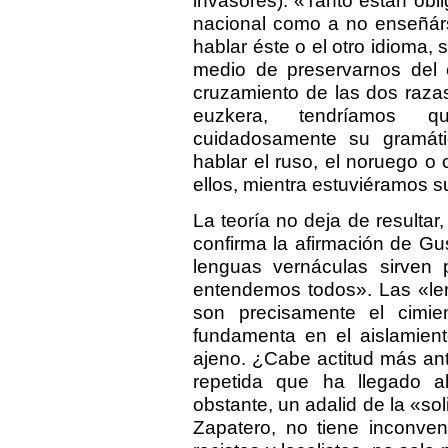
invasores): «Tanto están obl
nacional como a no enseñárs
hablar éste o el otro idioma, 
medio de preservarnos del c
cruzamiento de las dos razas
euzkera, tendríamos q
cuidadosamente su gramáti
hablar el ruso, el noruego o
ellos, mientra estuviéramos s
La teoría no deja de resultar,
confirma la afirmación de G
lenguas vernáculas sirven
entendemos todos». Las «le
son precisamente el cimie
fundamenta en el aislamient
ajeno. ¿Cabe actitud más anti
repetida que ha llegado 
obstante, un adalid de la «so
Zapatero, no tiene inconven