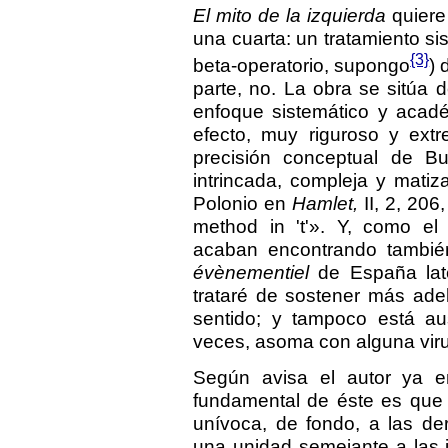
El mito de la izquierda
quiere 
una cuarta: un tratamiento sist
{3}
beta-operatorio, supongo
) 
parte, no. La obra se sitúa 
enfoque sistemático y acadé
efecto, muy riguroso y ext
precisión conceptual de Bu
intrincada, compleja y mati
Polonio en
Hamlet,
II, 2, 206
method in 't'». Y, como el
acaban encontrando también
évènementiel
de España late
trataré de sostener más adel
sentido; y tampoco está au
veces, asoma con alguna viru
Según avisa el autor ya en 
fundamental de éste es que
unívoca, de fondo, a las d
una unidad semejante a las 