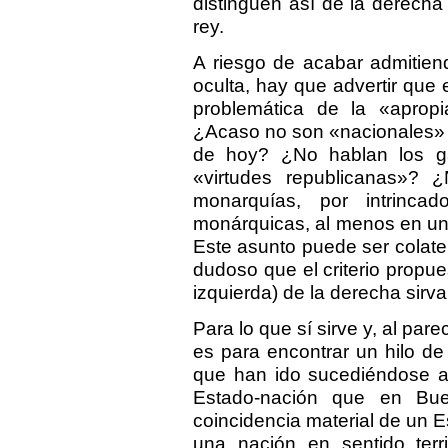
distinguen así de la derecha 
rey.
A riesgo de acabar admitiendo
oculta, hay que advertir que e
problemática de la «apropi
¿Acaso no son «nacionales» 
de hoy? ¿No hablan los gau
«virtudes republicanas»?
monarquías, por intrinc
monárquicas, al menos en un
Este asunto puede ser colater
dudoso que el criterio propues
izquierda) de la derecha sirva
Para lo que sí sirve y, al par
es para encontrar un hilo de
que han ido sucediéndose a l
Estado-nación que en Bu
coincidencia material de un E
una nación en sentido territo