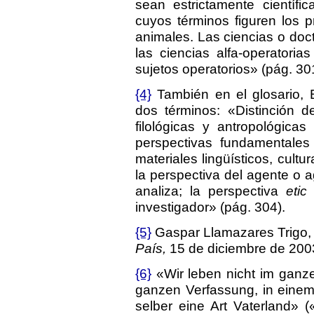
sean estrictamente científ
cuyos términos figuren los 
animales. Las ciencias o doct
las ciencias alfa-operator
sujetos operatorios» (pág. 30
{4}
También en el glosario, B
dos términos: «Distinción d
filológicas y antropológica
perspectivas fundamentales
materiales lingüísticos, cultu
la perspectiva del agente o a
analiza; la perspectiva
etic
a
investigador» (pág. 304).
{5}
Gaspar Llamazares Trigo, 
País,
15 de diciembre de 200
{6}
«Wir leben nicht im ganze
ganzen Verfassung, in einem
selber eine Art Vaterland» 