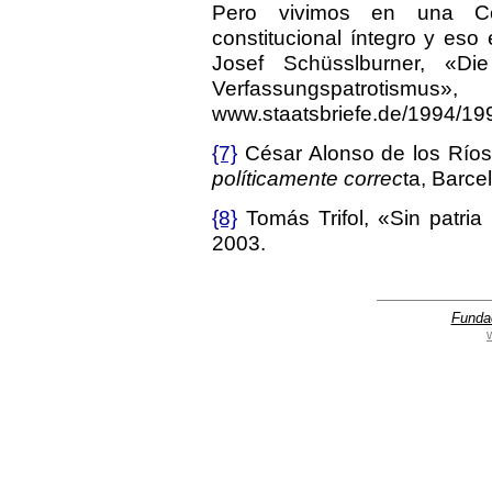
Pero vivimos en una Con
constitucional íntegro y eso
Josef Schüsslburner, «Die
Verfassungspatrotismus»,
www.staatsbriefe.de/1994/19
{7}
César Alonso de los Río
políticamente correc
ta, Barce
{8}
Tomás Trifol, «Sin patria 
2003.
Funda