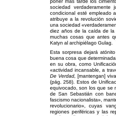
poner más tarde los cimient
sociedad verdaderamente j
condicional esté empleado a
atribuye a la revolución sov
una sociedad «verdaderamente
diez años de la caída de la
muchas cosas que antes qu
Katyn al archipiélago Gulag.
Esta sorpresa dejará atónit
buena cosa que determinadas
en su obra, como Unificaci
«actividad incansable, a tra
De Verdad,
[mantengan] viva 
(pág. 258). Estos de Unific
equivocado, son los que se m
de San Sebastián con bande
fascismo nacionalista», mant
revolucionario», cuyas va
regiones periféricas y las re