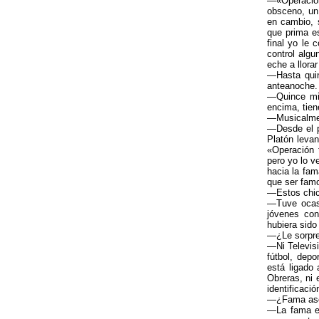
—«Operación
obsceno, un
en cambio, 
que prima es
final yo le 
control algu
eche a llora
—Hasta quin
anteanoche. 
—Quince mil
encima, tien
—Musicalmen
—Desde el pu
Platón levan
«Operación 
pero yo lo v
hacia la fam
que ser fam
—Estos chic
—Tuve ocasi
jóvenes con
hubiera sido
—¿Le sorpren
—Ni Televisi
fútbol, depo
está ligado
Obreras, ni 
identificació
—¿Fama aseg
—La fama es