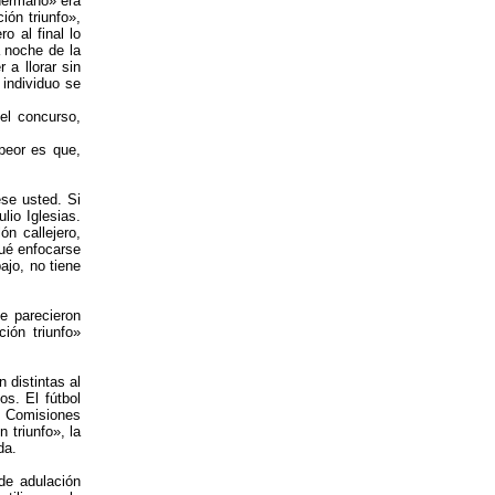
hermano» era
ón triunfo»,
 al final lo
a noche de la
 a llorar sin
 individuo se
el concurso,
peor es que,
ese usted. Si
lio Iglesias.
n callejero,
qué enfocarse
ajo, no tiene
e parecieron
ión triunfo»
 distintas al
os. El fútbol
e Comisiones
 triunfo», la
da.
de adulación