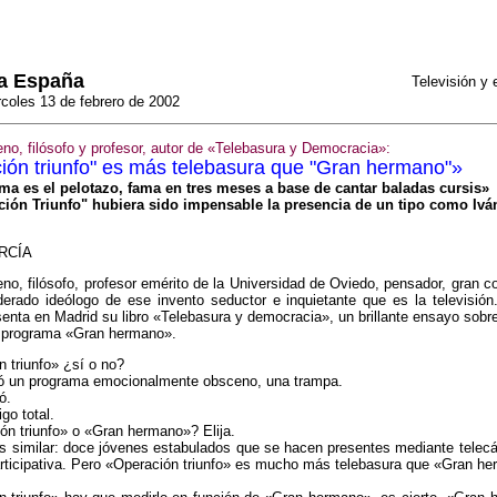
a España
Televisión y
coles 13 de febrero de 2002
o, filósofo y profesor, autor de «Telebasura y Democracia»:
ión triunfo" es más telebasura que "Gran hermano"»
ma es el pelotazo, fama en tres meses a base de cantar baladas cursis»
ión Triunfo" hubiera sido impensable la presencia de un tipo como Ivá
RCÍA
o, filósofo, profesor emérito de la Universidad de Oviedo, pensador, gran 
derado ideólogo de ese invento seductor e inquietante que es la televisión
nta en Madrid su libro «Telebasura y democracia», un brillante ensayo sobr
el programa «Gran hermano».
 triunfo» ¿sí o no?
 un programa emocionalmente obsceno, una trampa.
ó.
o total.
n triunfo» o «Gran hermano»? Elija.
s similar: doce jóvenes estabulados que se hacen presentes mediante telec
rticipativa. Pero «Operación triunfo» es mucho más telebasura que «Gran h