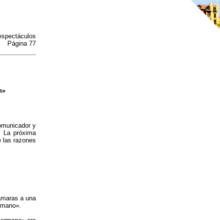
 espectáculos
Página 77
n»
comunicador y
. La próxima
e las razones
ámaras a una
ermano».