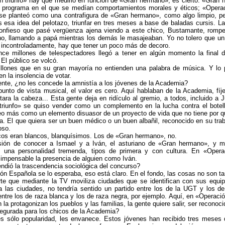
 triunfo» hay que medirlo en función de «Gran hermano», es cierto. «Gran 
 programa en el que se medían comportamientos morales y éticos; «Operaci
se planteó como una contrafigura de «Gran hermano», como algo limpio, pero
 esa idea del pelotazo, triunfar en tres meses a base de baladas cursis. L
confieso que pasé vergüenza ajena viendo a este chico, Bustamante, romper
no, llamando a papá mientras los demás le masajeaban. Yo no tolero que un
r incontroladamente, hay que tener un poco más de decoro.
ce millones de telespectadores llegó a tener en algún momento la final d
El público se volcó.
lones que en su gran mayoría no entienden una palabra de música. Y lo 
en la insolencia de votar.
te, ¿no les concede la amnistía a los jóvenes de la Academia?
nto de vista musical, el valor es cero. Aquí hablaban de la Academia, fíj
tara la cabeza... Esta gente deja en ridículo al gremio, a todos, incluido a Ju
triunfo» se quiso vender como un complemento en la lucha contra el botelló
eo más como un elemento disuasor de un proyecto de vida que no tiene por 
a. El que quiera ser un buen médico o un buen albañil, reconocido en su trab
oso.
os eran blancos, blanquísimos. Los de «Gran hermano», no.
ón de conocer a Ismael y a Iván, el asturiano de «Gran hermano», y m
 una personalidad tremenda, tipos de primera y con cultura. En «Operac
 impensable la presencia de alguien como Iván.
dió la trascendencia sociológica del concurso?
ón Española se lo esperaba, eso está claro. En el fondo, las cosas no son tan
rte que mediante la TV moviliza ciudades que se identifican con sus equip
 a las ciudades, no tendría sentido un partido entre los de la UGT y los d
entre los de raza blanca y los de raza negra, por ejemplo. Aquí, en «Operación
n la protagonizan los pueblos y las familias, la gente quiere salir, ser reconoci
urada para los chicos de la Academia?
 sólo popularidad, les envanece. Estos jóvenes han recibido tres meses 