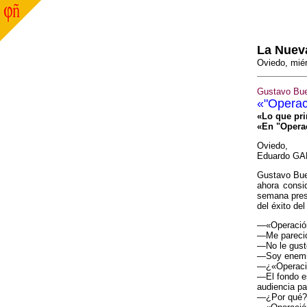
La Nuev
Oviedo, miér
Gustavo Buen
«"Operac
«Lo que pri
«En "Operac
Oviedo,
Eduardo GA
Gustavo Buen
ahora consi
semana prese
del éxito d
—«Operación
—Me pareció
—No le gust
—Soy enemig
—¿«Operació
—El fondo e
audiencia pa
—¿Por qué?