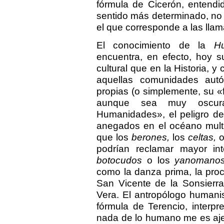
fórmula de Cicerón, entend
sentido más determinado, no y
el que corresponde a las ll
El conocimiento de la
H
encuentra, en efecto, hoy s
cultural que en la Historia, y
aquellas comunidades autó
propias (o simplemente, su «
aunque sea muy oscura
Humanidades», el peligro de
anegados en el océano multic
que los
berones,
los
celtas,
o
podrían reclamar mayor inte
botocudos
o los
yanomanos
como la danza prima, la pro
San Vicente de la Sonsierr
Vera. El antropólogo humanis
fórmula de Terencio, interp
nada de lo humano me es ajen