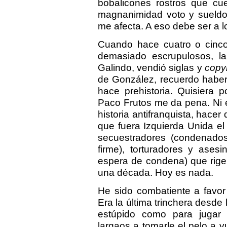
bobalicones rostros que cue
magnanimidad voto y sueldo.
me afecta. A eso debe ser a l
Cuando hace cuatro o cinco
demasiado escrupulosos, l
Galindo, vendió siglas y
copyr
de González, recuerdo haber
hace prehistoria. Quisiera 
Paco Frutos me da pena. Ni 
historia antifranquista, hace
que fuera Izquierda Unida el
secuestradores (condenados
firme), torturadores y ases
espera de condena) que rige
una década. Hoy es nada.
He sido combatiente a favor
Era la última trinchera desde 
estúpido como para jugar 
largaos a tomarle el pelo a 