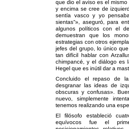
que dio el aviso es el mism
y encima se cree de izquier
sentía vasco y yo pensab
sientas”», aseguró, para en
algunos políticos con el d
demuestran que los mono
estrategias con otros ejempl
jefes del grupo, lo único qu
tan difícil hablar con Arzall
chimpancé, y el diálogo es l
Hegel que es inútil dar a mast
Concluido el repaso de l
desgranar las ideas de izqu
obscuras y confusas». Buen
nuevo, simplemente intent
tenemos realizando una espec
El filósofo estableció cuat
equívocos fue el prim
posicionamientos relativos.