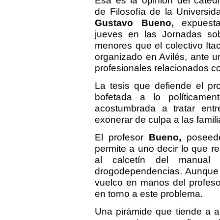
Ésa es la opinión del catedr
de Filosofía de la Universi
Gustavo Bueno,
expuesta
jueves en las Jornadas so
menores que el colectivo It
organizado en Avilés, ante u
profesionales relacionados c
La tesis que defiende el pr
bofetada a lo políticame
acostumbrada a tratar ent
exonerar de culpa a las famili
El profesor
Bueno,
poseedo
permite a uno decir lo que re
al calcetín del manual
drogodependencias. Aunque m
vuelco en manos del profeso
en torno a este problema.
Una pirámide que tiende a ar