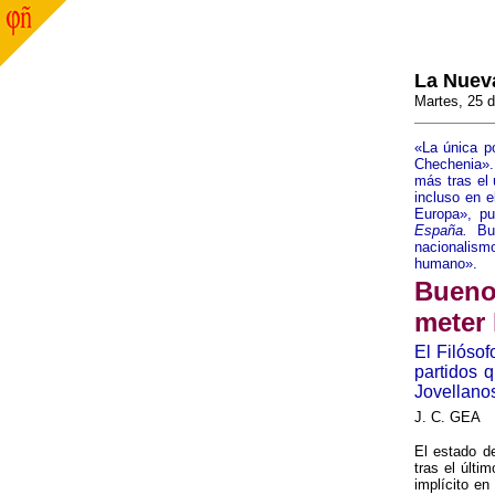
La Nuev
Martes, 25 d
«La única p
Chechenia». 
más tras el
incluso en e
Europa», pu
España.
Bue
nacionalism
humano».
Bueno:
meter
El Filósof
partidos 
Jovellano
J. C. GEA
El estado de
tras el últi
implícito e