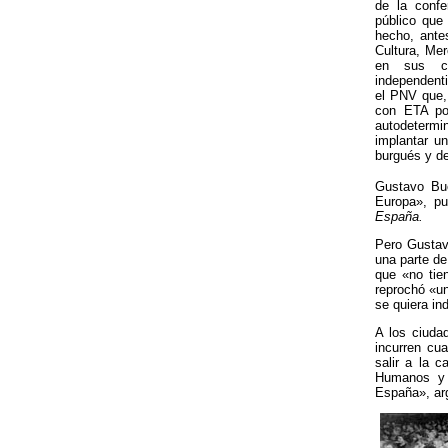
de la confe
público que 
hecho, antes
Cultura, Mer
en sus co
independent
el PNV que,
con ETA por
autodetermi
implantar u
burgués y d
Gustavo Bue
Europa», pu
España.
Pero Gustavo
una parte de
que «no tie
reprochó «un
se quiera in
A los ciudad
incurren cu
salir a la 
Humanos y 
España», ar