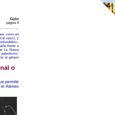
Gijón
página 8
ques como en
ical vasco, y
onfundidos»,
paña frente a
que
La Nueva
atriotismo,
ta al género
nal o
que permite
 el Ateneo