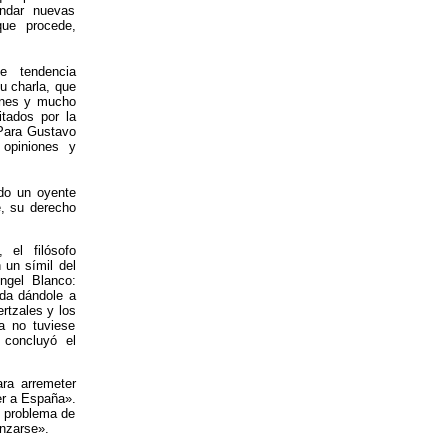
undar nuevas
que procede,
e tendencia
u charla, que
iones y mucho
tados por la
. Para Gustavo
 opiniones y
do un oyente
e, su derecho
 el filósofo
 un símil del
ngel Blanco:
da dándole a
rtzales y los
ia no tuviese
 concluyó el
ra arremeter
er a España».
l problema de
onzarse».