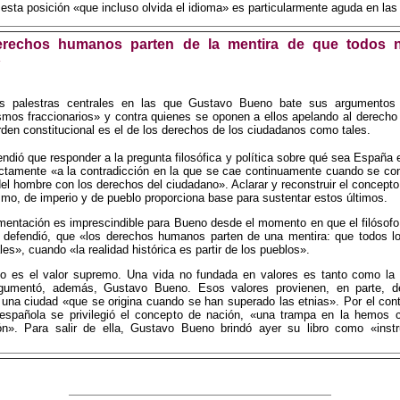
esta posición «que incluso olvida el idioma» es particularmente aguda en las 
erechos humanos parten de la mentira de que todos 
»
s palestras centrales en las que Gustavo Bueno bate sus argumentos 
smos fraccionarios» y contra quienes se oponen a ellos apelando al derecho 
orden constitucional es el de los derechos de los ciudadanos como tales.
ndió que responder a la pregunta filosófica y política sobre qué sea España 
ectamente «a la contradicción en la que se cae continuamente cuando se co
el hombre con los derechos del ciudadano». Aclarar y reconstruir el concepto
ismo, de imperio y de pueblo proporciona base para sustentar estos últimos.
entación es imprescindible para Bueno desde el momento en que el filósofo
 defendió, que «los derechos humanos parten de una mentira: que todos l
es», cuando «la realidad histórica es partir de los pueblos».
o es el valor supremo. Una vida no fundada en valores es tanto como la
argumentó, además, Gustavo Bueno. Esos valores provienen, en parte, del
n una ciudad «que se origina cuando se han superado las etnias». Por el contr
 española se privilegió el concepto de nación, «una trampa en la hemos 
ión». Para salir de ella, Gustavo Bueno brindó ayer su libro como «inst