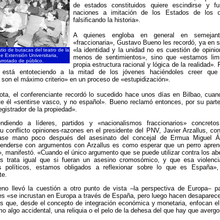
de estados constituidos quiere escindirse y f
naciones a imitación de los Estados de los 
falsificando la historia».
A quienes engloba en general en semejant
«fraccionaria», Gustavo Bueno les recordó, ya en s
«la identidad y la unidad no es cuestión de opin
tio de butacas del teatro de la
e Extensión Universitaria,
menos de sentimientos», sino que «estamos limi
rrotado de público.
propia estructura racional y lógica de la realidad»
está entoteciendo a la mitad de los jóvenes haciéndoles creer que
 son el máximo criterio» en un proceso de «estupidización».
ta, el conferenciante recordó lo sucedido hace unos días en Bilbao, cuan
e él «sentirse vasco, y no español». Bueno reclamó entonces, por su part
egistrador de la propiedad».
ndiendo a líderes, partidos y «nacionalismos fraccionarios» concretos,
su conflicto opiniones-razones en el presidente del PNV, Javier Arzallus, con
se mano poco después del asesinato del concejal de Ermua Miguel Á
tenderse con argumentos con Arzallus es como esperar que un perro apren
», manifestó. «Cuando el único argumento que se puede utilizar contra los abe
los trata igual que si fueran un asesino cromosómico, y que esa violenc
 políticos, estamos obligados a reflexionar sobre lo que es España»,
te.
no llevó la cuestión a otro punto de vista –la perspectiva de Europa– pa
es «se incrustan en Europa a través de España, pero luego hacen desaparec
s que, desde el concepto de integración económica y monetaria, enfocan e
 algo accidental, una reliquia o el pelo de la dehesa del que hay que averg