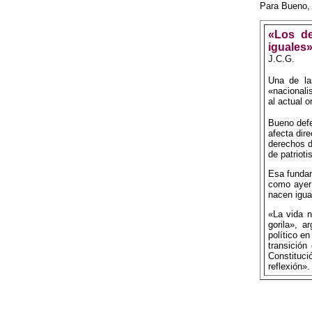
Para Bueno, 
«Los d
iguales
J.C.G.
Una de la
«nacionali
al actual 
Bueno defe
afecta dir
derechos d
de patriot
Esa fundam
como ayer
nacen igual
«La vida n
gorila», 
político e
transición
Constituc
reflexión».