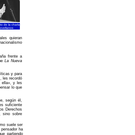
 de la charla
Jovellanos
ales quieran
nacionalismo
aña frente a
que
La Nueva
íticas y para
, les recordó
ella», y les
pensar lo que
ue, según él,
s suficiente
los Derechos
 sino sobre
omo suele ser
l pensador ha
que partiendo