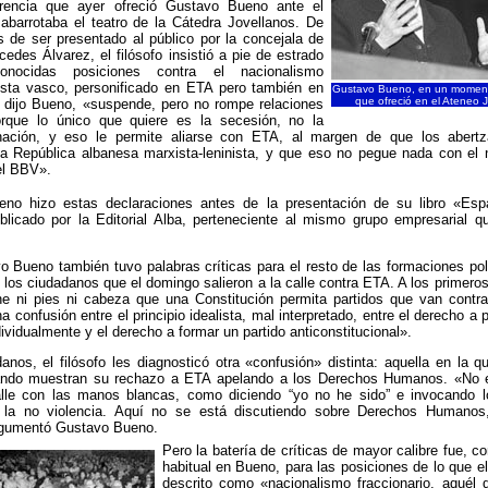
rencia que ayer ofreció Gustavo Bueno ante el
abarrotaba el teatro de la Cátedra Jovellanos. De
 de ser presentado al público por la concejala de
cedes Álvarez, el filósofo insistió a pie de estrado
nocidas posiciones contra el nacionalismo
ista vasco, personificado en ETA pero también en
Gustavo Bueno, en un momento
que ofreció en el Ateneo 
 dijo Bueno, «suspende, pero no rompe relaciones
que lo único que quiere es la secesión, no la
nación, y eso le permite aliarse con ETA, al margen de que los abertz
na República albanesa marxista-leninista, y que eso no pegue nada con el 
el BBV».
no hizo estas declaraciones antes de la presentación de su libro «Esp
blicado por la Editorial Alba, perteneciente al mismo grupo empresarial 
 Bueno también tuvo palabras críticas para el resto de las formaciones pol
 los ciudadanos que el domingo salieron a la calle contra ETA. A los primeros
ne ni pies ni cabeza que una Constitución permita partidos que van contra 
a confusión entre el principio idealista, mal interpretado, entre el derecho a 
dividualmente y el derecho a formar un partido anticonstitucional».
anos, el filósofo les diagnosticó otra «confusión» distinta: aquella en la q
ando muestran su rechazo a ETA apelando a los Derechos Humanos. «No e
calle con las manos blancas, como diciendo “yo no he sido” e invocando 
la no violencia. Aquí no se está discutiendo sobre Derechos Humanos,
gumentó Gustavo Bueno.
Pero la batería de críticas de mayor calibre fue, c
habitual en Bueno, para las posiciones de lo que e
descrito como «nacionalismo fraccionario, aquél 