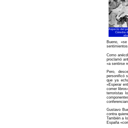
Aspecto del pa
Cátedra d
aba
Bueno, «se 
sentimientos
Como anécdo
proclamó ant
«a sentirse r
Pero, desce
personificó 
que ya echa
«Esperar en
comer libros
terroristas 
componentes
conferencian
Gustavo Bue
contra quien
También a lo
España «como