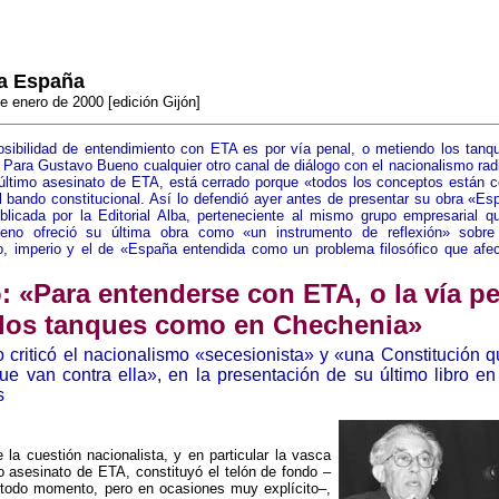
a España
e enero de 2000 [edición Gijón]
osibilidad de entendimiento con ETA es por vía penal, o metiendo los tan
Para Gustavo Bueno cualquier otro canal de diálogo con el nacionalismo rad
 último asesinato de ETA, está cerrado porque «todos los conceptos están c
l bando constitucional. Así lo defendió ayer antes de presentar su obra «Es
blicada por la Editorial Alba, perteneciente al mismo grupo empresarial 
no ofreció su última obra como «un instrumento de reflexión» sobre p
o, imperio y el de «España entendida como un problema filosófico que afec
 «Para entenderse con ETA, o la vía pe
 los tanques como en Chechenia»
o criticó el nacionalismo «secesionista» y «una Constitución 
que van contra ella», en la presentación de su último libro en
s
 la cuestión nacionalista, y en particular la vasca
mo asesinato de ETA, constituyó el telón de fondo –
n todo momento, pero en ocasiones muy explícito–,