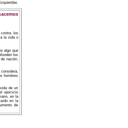
izquierdas.
nacemos
contra los
a la vida o
es algo que
nfunden los
 de nación,
 considera,
os hombres
 vida de un
 ejercicio
ario, en la
caído en la
rumento de