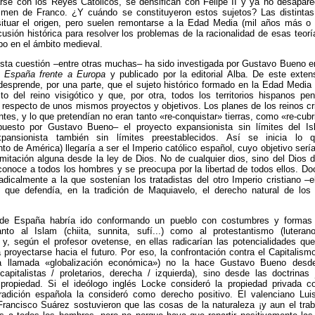
arse con los Reyes Católicos, se densifican con Felipe II y ya no desapar
égimen de Franco. ¿Y cuándo se constituyeron estos sujetos? Las distinta
 situar el origen, pero suelen remontarse a la Edad Media (mil años más o
scusión histórica para resolver los problemas de la racionalidad de esas teor
abo en el ámbito medieval.
sta cuestión –entre otras muchas– ha sido investigada por Gustavo Bueno e
do
España frente a Europa
y publicado por la editorial Alba. De este exten
desprende, por una parte, que el sujeto histórico formado en la Edad Medi
o del reino visigótico y que, por otra, todos los territorios hispanos pe
respecto de unos mismos proyectos y objetivos. Los planes de los reinos cr
es, y lo que pretendían no eran tanto «re-conquistar» tierras, como «re-cubr
puesto por Gustavo Bueno– el proyecto expansionista sin límites del I
xpansionista también sin límites preestablecidos. Así se inicia lo q
to de América) llegaría a ser el Imperio católico español, cuyo objetivo sería
mitación alguna desde la ley de Dios. No de cualquier dios, sino del Dios d
conoce a todos los hombres y se preocupa por la libertad de todos ellos. Do
adicalmente a la que sostenían los tratadistas del otro Imperio cristiano –e
, que defendía, en la tradición de Maquiavelo, el derecho natural de los
 de España habría ido conformando un pueblo con costumbres y formas
anto al Islam (chiita, sunnita, sufí...) como al protestantismo (luterano,
) y, según el profesor ovetense, en ellas radicarían las potencialidades qu
proyectarse hacia el futuro. Por eso, la confrontación contra el Capitalis
la llamada «globalización económica») no la hace Gustavo Bueno desde
capitalistas / proletarios, derecha / izquierda), sino desde las doctrinas 
propiedad. Si el ideólogo inglés Locke consideró la propiedad privada 
 tradición española la consideró como derecho positivo. El valenciano Lui
Francisco Suárez sostuvieron que las cosas de la naturaleza ¡y aun el tra