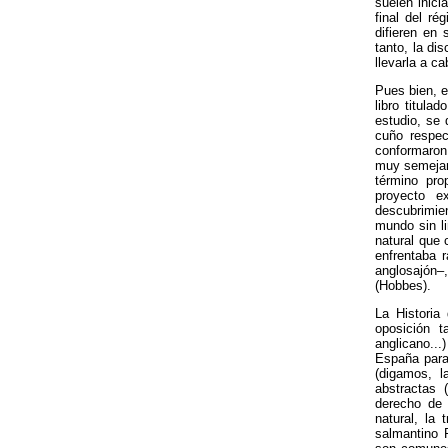
suelen inici
final del r
difieren en
tanto, la di
llevarla a c
Pues bien, e
libro titula
estudio, se 
cuño respect
conformaron 
muy semejant
término pro
proyecto e
descubrimien
mundo sin li
natural que 
enfrentaba r
anglosajón–
(Hobbes).
La Historia
oposición t
anglicano...
España para 
(digamos, 
abstractas (
derecho de 
natural, la
salmantino 