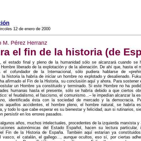
ción
ércoles 12 de enero de 2000
 M. Pérez Herranz
ra el fin de la historia (de Es
 el estado final y pleno de la humanidad sólo se alcanzará cuando se 
n Hombre liberado de la explotación y de la alienación. De ahí que, hasta e
 el cofundador de la Internacional, sólo pudiera hablarse de «prehi
la historia la habría de iniciar un hombre no explotado y desalienado. Fu
ha afirmado el Fin de la Historia, su conclusión aquí y ahora. Para sostener 
postular un Hombre ya constituido y terminado. Si este Hombre no ha podido
ades humanas hasta el presente, sólo se habría debido a que ciertos ob
ítico: el feudalismo, el fascismo, el comunismo...– le impedían alcanzar la 
no, identificada ésta con la sociedad de mercado y la democracia. P
os aquellos accidentes, el hombre pleno, el hombre natural, se habría es
ra, y todo lo que cabe esperar es su bienestar y felicidad, aun si rutinarios, 
 persistir en los errores pasados.
algunos años, muchos intelectuales, procedentes de la izquierda marxista 
ituciones autonómicas del Estado Español, hacen su lectura particular, 
del Fin de la Historia de España. También aquí estarían ya constituidos
el vasco, el catalán, el gallego..., aunque ocultos, eso sí, por ciertas adh