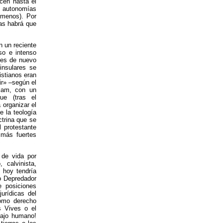
ecen hasta el
s autonomías
 menos). Por
ías habrá que
n un reciente
so e intenso
a es de nuevo
ninsulares se
istianos eran
ir» –según el
slam, con un
ue (tras el
 organizar el
e la teología
ctrina que se
l protestante
 más fuertes
 de vida por
 calvinista,
e hoy tendría
mo Depredador
 posiciones
jurídicas del
como derecho
s Vives o el
bajo humano!