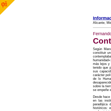
Informa
Alicante, Mi
Fernando
Cont
Según Marx,
constituir u
contemplaba
humanidad»: 
más lejos y 
tenido que 
sus capacid
carácter pol
de lo Huma
desaparecid
sobre la tier
se empeñe en
Desde hace 
en las inst
paradójica 
históricos: 