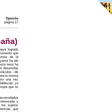
Opinión
página 17
paña)
haya logrado
l momento que
storia de la
kuyama ha ido
esta tesis ha
 desarrollar
stáculos –de
esencia misma
ero una vez
tablecido ya
siempre que no
y acomodados
interesada y
 los sujetos
erencias, que