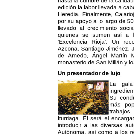
hasta la cumbre de la calidad
edición la labor llevada a ca
Heredia. Finalmente, Cajari
por su apoyo a lo largo de 50
llevado al crecimiento socia
quienes se sumen así a l
'Excelencia Rioja'. Un re
Azcona, Santiago Jiménez, J
de Arnedo, Ángel Martín Mun
monasterio de San Millán y lo
Un presentador de lujo
La gala
ingredien
Su condu
más popu
trabajo
Iturriaga. Él será el encar
introducir a las diversas a
Autónoma, así como a los re