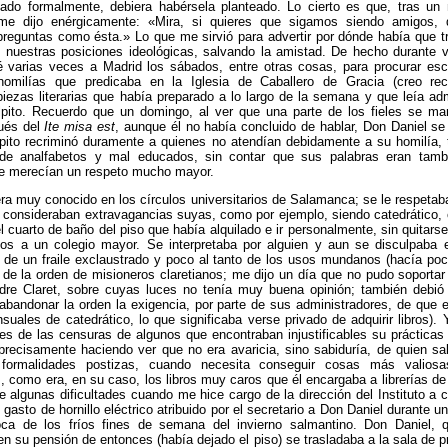
eado formalmente, debiera habérsela planteado. Lo cierto es que, tras u
 me dijo enérgicamente: «Mira, si quieres que sigamos siendo amigos, 
reguntas como ésta.» Lo que me sirvió para advertir por dónde había que tr
de nuestras posiciones ideológicas, salvando la amistad. De hecho durante 
 varias veces a Madrid los sábados, entre otras cosas, para procurar es
homilías que predicaba en la Iglesia de Caballero de Gracia (creo rec
iezas literarias que había preparado a lo largo de la semana y que leía a
lpito. Recuerdo que un domingo, al ver que una parte de los fieles se ma
pués del
Ite misa est
, aunque él no había concluido de hablar, Don Daniel se
lpito recriminó duramente a quienes no atendían debidamente a su homilía, 
de analfabetos y mal educados, sin contar que sus palabras eran tamb
e merecían un respeto mucho mayor.
ra muy conocido en los círculos universitarios de Salamanca; se le respetab
 consideraban extravagancias suyas, como por ejemplo, siendo catedrático, 
el cuarto de baño del piso que había alquilado e ir personalmente, sin quitarse
os a un colegio mayor. Se interpretaba por alguien y aun se disculpaba e
 de un fraile exclaustrado y poco al tanto de los usos mundanos (hacía po
 de la orden de misioneros claretianos; me dijo un día que no pudo soportar
dre Claret, sobre cuyas luces no tenía muy buena opinión; también debió i
abandonar la orden la exigencia, por parte de sus administradores, de que 
uales de catedrático, lo que significaba verse privado de adquirir libros). 
s de las censuras de algunos que encontraban injustificables su prácticas
precisamente haciendo ver que no era avaricia, sino sabiduría, de quien sa
formalidades postizas, cuando necesita conseguir cosas más valios
, como era, en su caso, los libros muy caros que él encargaba a librerías de
 algunas dificultades cuando me hice cargo de la dirección del Instituto a
 gasto de hornillo eléctrico atribuido por el secretario a Don Daniel durante u
ca de los fríos fines de semana del invierno salmantino. Don Daniel, 
en su pensión de entonces (había dejado el piso) se trasladaba a la sala de p