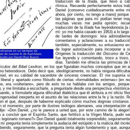
traducción de la
Ilíada
, que llevó a ca
rítmica. Recuerdo perfectamente estos tra
Daniel (conservo cuidadosamente entre mi
ahora, por cierto, no tengo a mano) porque
las páginas que para mí podían tener may
muchas veces me pedía opinión; recu
traducción de la
Ilíada
fue leyéndonosla (a 
mí: yo me había casado en 1953) a lo largo
de tardes de domingos: leía admirablem
comentarios y aclaraciones a su traducci
también, especialmente, su entusiasmo e
de lograr autorización para incorporar a s
dicatoria en un ejemplar de
Orígenes la traducción del
Discurso
de Ce
isto de nuestra fe
de Karl Adam,
ducido por Daniel Ruiz Bueno
fue leyendo y comentando, trozo a trozo,
días. También me ofrecía las primicias de 
tículos del
Bibel Lexikon
, en los que figuraban muchos conceptos que en a
 heterodoxos. Debo decir que, ideológicamente, no había ninguna dificulta
iel, en su calidad de sacerdote de sinceras creencias. El me suponía s
 liberal y apartado como filósofo de ciertas «formalidades externas» (en re
os, era «volteriano», pero de esto no se hablaba con los amigos, porque 
l), y me limitaba a escucharle, a preguntarle desde una perspectiva «histórica-
ndo, a formularle alguna dificultad dialéctica que él atribuía a mi oficio filo
ngenuidad inexperta en el asunto de las relaciones entre la fe y la razón.
 en el que, después de haberme explicado cómo muchos dogmas cristianos
n el momento, por parte de ilustres teólogos alemanes, una interpretación 
 dije: «Don Daniel, ¿no le parece a usted que, por este camino de la alego
a a concluir que el Espíritu Santo, que fertilizó a la Virgen María, pudo se
o legionario romano?» Don Daniel quedó totalmente sorprendido; segurament
i mi pregunta tenía simplemente la audacia del estúpido o la malicia del incré
ibiendo, seguramente, que la pregunta tenía algún fundamento y que, aunque