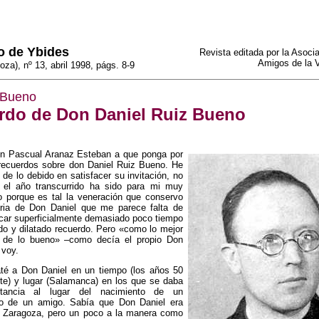
o de Ybides
Revista editada por la Asocia
Amigos de la V
oza), nº 13, abril 1998, págs. 8-9
 Bueno
rdo de Don Daniel Ruiz Bueno
on Pascual Aranaz Esteban a que ponga por
 recuerdos sobre don Daniel Ruiz Bueno. He
de lo debido en satisfacer su invitación, no
 el año transcurrido ha sido para mi muy
no porque es tal la veneración que conservo
ia de Don Daniel que me parece falta de
icar superficialmente demasiado poco tiempo
do y dilatado recuerdo. Pero «como lo mejor
 de lo bueno» –como decía el propio Don
 voy.
até a Don Daniel en un tiempo (los años 50
nte) y lugar (Salamanca) en los que se daba
tancia al lugar del nacimiento de un
o de un amigo. Sabía que Don Daniel era
 Zaragoza, pero un poco a la manera como