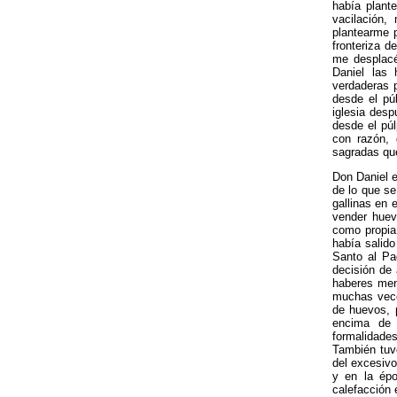
había plant
vacilación,
plantearme p
fronteriza 
me desplacé
Daniel las 
verdaderas p
desde el pú
iglesia des
desde el pú
con razón, 
sagradas qu
Don Daniel e
de lo que se
gallinas en 
vender huev
como propia
había salido
Santo al Pa
decisión de 
haberes mens
muchas vece
de huevos, 
encima de 
formalidades
También tuve
del excesivo
y en la épo
calefacción 