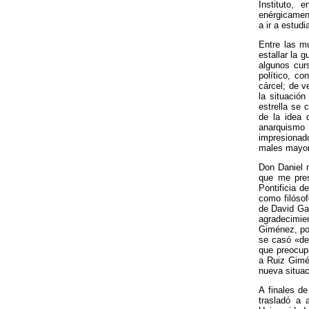
Instituto, 
enérgicament
a ir a estudi
Entre las m
estallar la 
algunos curs
político, co
cárcel; de v
la situació
estrella se 
de la idea 
anarquismo v
impresionado
males mayo
Don Daniel 
que me pres
Pontificia d
como filóso
de David Ga
agradecimie
Giménez, por
se casó «del
que preocup
a Ruiz Gimén
nueva situac
A finales d
trasladó a 