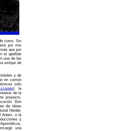
de curso. Sin
resó por mis
, más que por
n el apellido
en una de las
a estirpe de
tóteles y de
bajo en común
tonces sólo
Azcárate
): la
ntarios de la
te proyecto,
ecución. Don
nes de obras
orial Herder,
l Adam, o la
oducciones y
Apostólicos,
encargó una