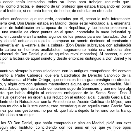
en donde tenía instalados todos su libros para trabajar; recuerdo que
e, como director, el derecho de un profesor que estaba trabajando en obra
ar al Instituto, si no tenía forma, de hecho, de estudiar en otro lado.
uchas anécdotas que recuerdo, contadas por él, acaso la más interesante 
guerra civil, Don Daniel estaba en Madrid, debía estar vinculado a la enseñanza 
illos de habilitación en la época de la República, y fue hecho prisionero.
n una estrella de cinco puntas en el gorro, controlaba la nave industrial 
ez en cuando eran llamados algunos de los presos para ser fusilados. Don D
n y decidió actuar con rapidez: compuso un soneto dedicado al comisario e
convertía en la «estrella de la cultura» (Don Daniel subrayaba con admiración
de cultura en hombres analfabetos; seguramente había una estrecha afini
isceral de Don Daniel y el de aquellos revolucionarios). Al parecer, el co
 por la lectura de aquel soneto y desde entonces distinguió a Don Daniel y l
res.
mantuvo siempre buenas relaciones con lo antiguos compañeros del conven
entó al Padre Cabreros, que era Catedrático de Derecho Canónico de la
e Salamanca; al Padre Ortega, que entonces tenía gran prestigio en círcul
fo, y algún otro con quienes mantuvimos alguna que otra conversación. Me
rcía Bacca, que había sido compañero suyo de Seminario y aun me leyó alg
nto que había dirigido al entonces embajador de la Santa Sede, Don 
 sus gestiones en orden a su reducción al estado laical, cuando García Ba
ante de la Naturaleza» con la Presidente de Acción Católica de Méjico, creo
aba mucho a la ilustre dama; creo recordar que en aquella carta García Bac
ez por sus gestiones, no por él, que había dejado la fe, sino por la tranqu
ión daba a su mujer.
e los 50 Don Daniel, que había comprado un piso en Madrid, pidió una exc
algún otro Instituto, coincidiendo con los años en los que yo hice opos