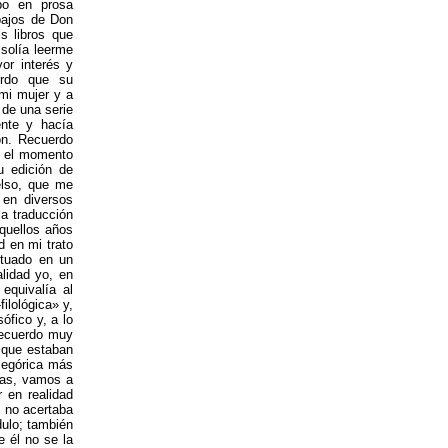
bo en prosa
bajos de Don
s libros que
 solía leerme
or interés y
erdo que su
mi mujer y a
 de una serie
ente y hacía
ón. Recuerdo
n el momento
u edición de
lso, que me
 en diversos
la traducción
quellos años
d en mi trato
ituado en un
alidad yo, en
equivalía al
filológica» y,
sófico y, a lo
 Recuerdo muy
 que estaban
alegórica más
rías, vamos a
r en realidad
e no acertaba
dulo; también
 él no se la