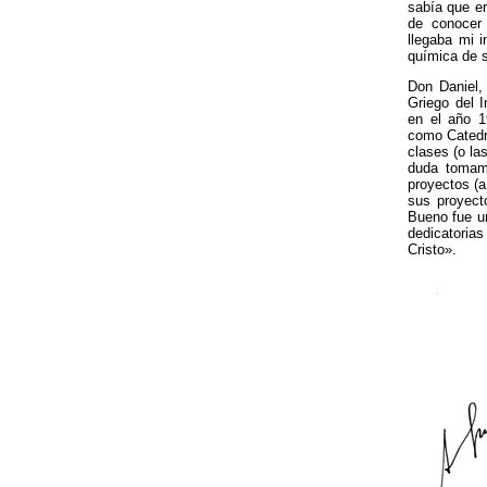
sabía que er
de conocer
llegaba mi i
química de s
Don Daniel,
Griego del 
en el año 1
como Catedr
clases (o la
duda tomamo
proyectos (a
sus proyecto
Bueno fue un
dedicatoria
Cristo».