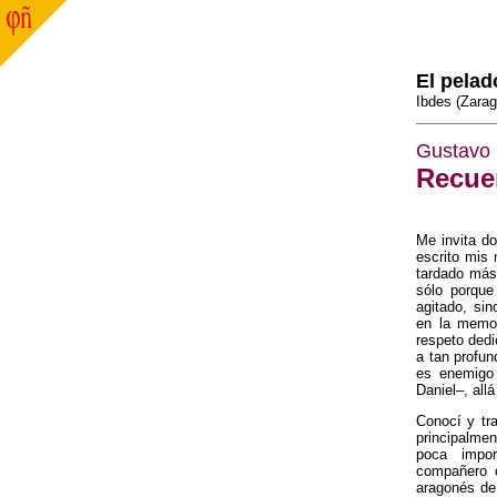
El pelad
Ibdes (Zarag
Gustavo
Recue
Me invita d
escrito mis
tardado más 
sólo porque
agitado, si
en la memor
respeto ded
a tan profun
es enemigo
Daniel–, allá
Conocí y tr
principalme
poca impor
compañero 
aragonés de