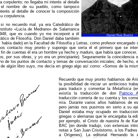
a corpulento; no llegaba mi interés al detalle
 el nombre de su pueblo, como tampoco
nterés al detalle de conocer la composición
u corpulencia.
 si no recuerdo mal, ya era Catedrático de
Instituto «Lucía de Medrano» de Salamanca
948, que es cuando yo me incorporé a él
Daniel Ruiz Bueno
ático de Filosofía. Don Daniel daba también
s había dado) en la Facultad de Filosofía y Letras, como profesor encargado 
s contacto muy pronto y supongo que sería él el primero que se inte
 fin de cuentas él era un hombre ya hecho y maduro, que había que conocer
s, por sus obras, y yo era un principiante). Seguramente la coincidencia e
o de los puntos de contacto y temas de conversación iniciales; de hecho, 
s de algún libro suyo, me decía en griego algo así como: «Somos de la mism
Recuerdo que muy pronto hablamos de Aris
la posibilidad de iniciar un ambicioso tra
para traducir y comentar la
Metafísica
(en
existía la traducción de don
Patricio 
traducción correría de su cuenta y los come
mía. Durante varios años hablamos de es
pero jamás nos pusimos en serio a su ej
Daniel estaba muy ocupado en traduccio
griegas o alemanas que le encargaba la edit
por ejemplo, el
Cristo de nuestra fe
de Kar
BAC (en donde tradujo, con extensas intr
notas a San Juan Crisóstomo, a los Padres 
a Orígenes). La editorial Hernando le 