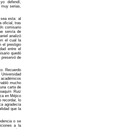
 yo defendí,
s muy serias,
sea esta: al
oficial, tras
 Un comisario
que servía de
aniel analizó
n el cual la
 el prestigio
dad entre el
misario quedó
e preservó de
to. Recuerdo
 Universidad
os académicos
 habló mucho
una carta de
Joaquín Ruiz
cca en Méjico
 recordar, lo
ca agradecía
ilidad que la
edencia o se
iciones a la