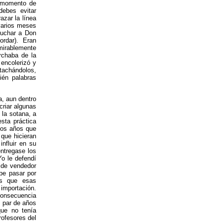
n momento de
debes evitar
azar la línea
varios meses
cuchar a Don
ordar). Eran
dmirablemente
rchaba de la
 encolerizó y
tachándolos,
ién palabras
a, aun dentro
criar algunas
 la sotana, a
sta práctica
cos años que
 que hicieran
nfluir en su
entregase los
Yo le defendí
 de vendedor
be pasar por
as que esas
 importación.
 consecuencia
n par de años
que no tenía
rofesores del