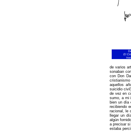
De
El Cr
tra
de varios ar
sonaban como
con Don Dan
cristianismo
aquellos añ
suicidio civi
de vez en cua
sumo, a mi i
bien un día
recibiendo e
racional, le
llegar un dí
algún fornid
a precisar s
estaba perc