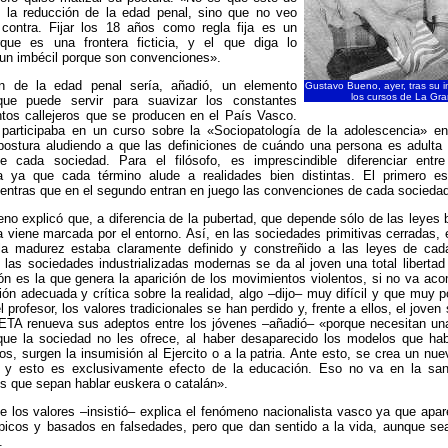
 la reducción de la edad penal, sino que no veo
contra. Fijar los 18 años como regla fija es un
que es una frontera ficticia, y el que diga lo
 un imbécil porque son convenciones».
n de la edad penal sería, añadió, un elemento
Gustavo Bueno, ayer, tras su i
los cursos de La Gra
que puede servir para suavizar los constantes
ntos callejeros que se producen en el País Vasco.
participaba en un curso sobre la «Sociopatología de la adolescencia» e
 postura aludiendo a que las definiciones de cuándo una persona es adulta
 cada sociedad. Para el filósofo, es imprescindible diferenciar entr
a ya que cada término alude a realidades bien distintas. El primero 
ientras que en el segundo entran en juego las convenciones de cada socieda
o explicó que, a diferencia de la pubertad, que depende sólo de las leyes b
 viene marcada por el entorno. Así, en las sociedades primitivas cerradas, 
la madurez estaba claramente definido y constreñido a las leyes de cad
las sociedades industrializadas modernas se da al joven una total libertad
ón es la que genera la aparición de los movimientos violentos, si no va a
ión adecuada y crítica sobre la realidad, algo –dijo– muy difícil y que muy
l profesor, los valores tradicionales se han perdido y, frente a ellos, el joven
 ETA renueva sus adeptos entre los jóvenes –añadió– «porque necesitan una
 que la sociedad no les ofrece, al haber desaparecido los modelos que hab
cos, surgen la insumisión al Ejercito o a la patria. Ante esto, se crea un nue
 y esto es exclusivamente efecto de la educación. Eso no va en la sa
os que sepan hablar euskera o catalán».
e los valores –insistió– explica el fenómeno nacionalista vasco ya que ap
ópicos y basados en falsedades, pero que dan sentido a la vida, aunque s
.