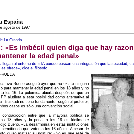
a España
de agosto de 1997
de La Granda
 «Es imbécil quien diga que hay razo
antener la edad penal»
 llegan al entorno de ETA porque buscan una integración que la sociedad, ca
les ofrece», dice el filósofo
Z-RUEDA
 Gustavo Bueno aseguró ayer que no existe ninguna
o para mantener la edad penal en los 18 años y no
sta los 16. La polémica abierta después de que un
l PP aludiera a esta posibilidad como alternativa al
n Euskadi no tiene fundamento, según el profesor,
mbos casos es sólo una convención social.
 contradicción entre que la mayoría política se
los 18 años y la penal a los 16 es fácilmente
dijo Bueno. «La desarmonía en estas instituciones
 permitiendo que voten a los 16 años». A pesar de
ósofo quiso matizar su postura: «No es que esté de