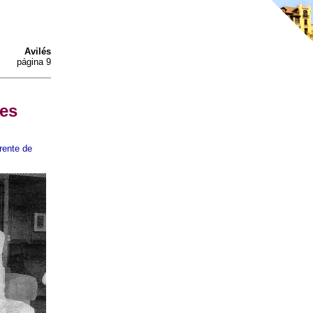
Avilés
página 9
nes
rente de