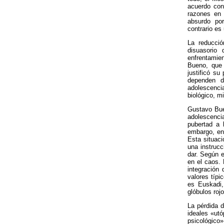
acuerdo con
razones en 
absurdo por
contrario es
La reducció
disuasorio 
enfrentamie
Bueno, que 
justificó su
dependen de
adolescenci
biológico, m
Gustavo Buen
adolescencia
pubertad a 
embargo, en 
Esta situaci
una instrucc
dar. Según e
en el caos.
integración
valores típi
es Euskadi,
glóbulos roj
La pérdida d
ideales «ut
psicológico»