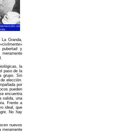
ntervención en
nda.
n La Granda,
 «civilmente»
e pubertad y
es meramente
d.
iológicas, la
el paso de la
a grupo. Sin
 de elección.
compañada por
 pocos pueden
 se encuentra
 salida, una
ía. Frente a
vo ideal, que
ngre. No hay
arecen nuevos
ea meramente