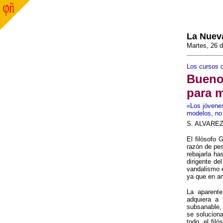
La Nuev
Martes, 26 
Los cursos 
Bueno:
para m
«Los jóvenes
modelos, no 
S. ALVARE
El filósofo
razón de pes
rebajarla ha
dirigente de
vandalismo e
ya que en a
La aparente
adquiera a 
subsanable, 
se soluciona
todo, el fil