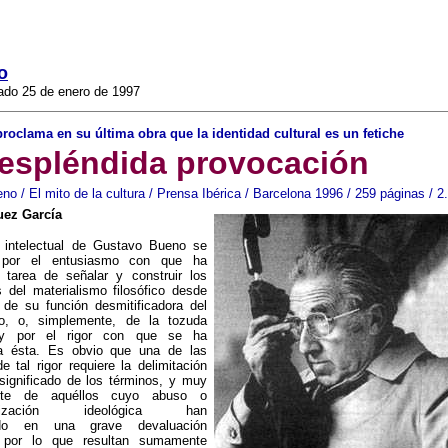
o
ado 25 de enero de 1997
 proclama en su última obra que la identidad cultural es un fetiche
espléndida provocación
o / El mito de la cultura / Prensa Ibérica / Barcelona 1996 / 259 páginas / 
uez García
 intelectual de Gustavo Bueno se
a por el entusiasmo con que ha
 tarea de señalar y construir los
 del materialismo filosófico desde
 de su función desmitificadora del
mo, o, simplemente, de la tozuda
 y por el rigor con que se ha
 a ésta. Es obvio que una de las
e tal rigor requiere la delimitación
 significado de los términos, y muy
ente de aquéllos cuyo abuso o
ntalización ideológica han
do en una grave devaluación
, por lo que resultan sumamente