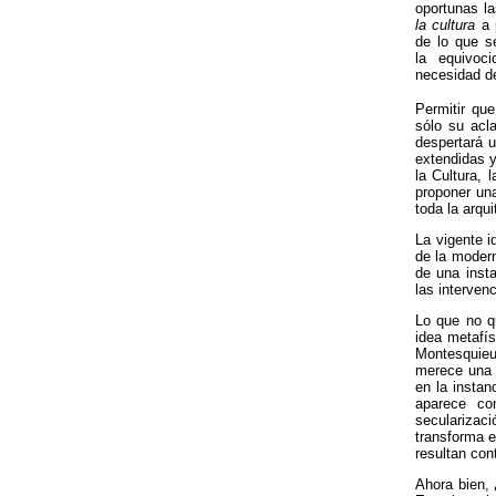
oportunas l
la cultura
a 
de lo que s
la equivoc
necesidad de
Permitir qu
sólo su acl
despertará u
extendidas y
la Cultura, 
proponer un
toda la arqu
La vigente i
de la modern
de una insta
las interven
Lo que no qu
idea metafís
Montesquieu
merece una c
en la instan
aparece co
secularizaci
transforma e
resultan con
Ahora bien, 