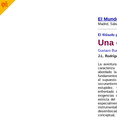
El Mund
Madrid, Sáb
El filósofo
Una 
Gustavo Buen
J.L. Rodríg
La aventura
caracteriz
abordado la
fundamentos
el supuesto
oscurantis
estupidez,
enfrentado
exigencias d
estricta del
especialm
instrume
desemboca
conceptual