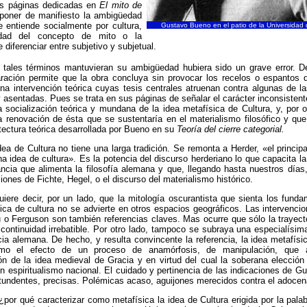
as páginas dedicadas en
El mito de
poner de manifiesto la ambigüedad
e entiende socialmente por cultura,
Gustavo Bueno en el patio de la Universidad
idad del concepto de mito o la
 diferenciar entre subjetivo y subjetual.
e tales términos mantuvieran su ambigüedad hubiera sido un grave error. D
aración permite que la obra concluya sin provocar los recelos o espantos 
na intervención teórica cuyas tesis centrales atruenan contra algunas de 
 asentadas. Pues se trata en sus páginas de señalar el carácter inconsistent
la socialización teórica y mundana de la idea metafísica de Cultura, y, por o
a renovación de ésta que se sustentaría en el materialismo filosófico y qu
itectura teórica desarrollada por Bueno en su
Teoría del cierre categorial.
dea de Cultura no tiene una larga tradición. Se remonta a Herder, «el principa
a idea de cultura». Es la potencia del discurso herderiano lo que capacita la
ncia que alimenta la filosofía alemana y que, llegando hasta nuestros días
ciones de Fichte, Hegel, o el discurso del materialismo histórico.
iere decir, por un lado, que la mitología oscurantista que sienta los fund
ica de cultura no se advierte en otros espacios geográficos. Las intervenci
 o Ferguson son también referencias claves. Mas ocurre que sólo la trayect
ontinuidad irrebatible. Por otro lado, tampoco se subraya una especialísima
cia alemana. De hecho, y resulta convincente la referencia, la idea metafísi
mo el efecto de un proceso de anamórfosis, de manipulación, que 
ón de la idea medieval de Gracia y en virtud del cual la soberana elección
n espiritualismo nacional. El cuidado y pertinencia de las indicaciones de 
tundentes, precisas. Polémicas acaso, aguijones merecidos contra el adoce
¿por qué caracterizar como metafísica la idea de Cultura erigida por la pal