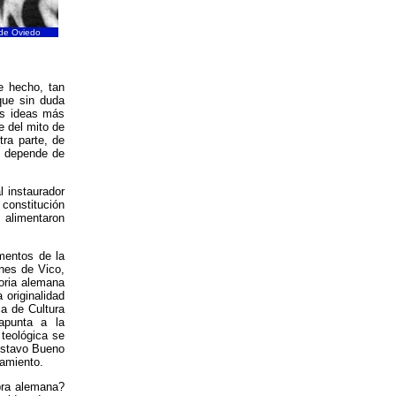
 de Oviedo
e hecho, tan
que sin duda
las ideas más
e del mito de
tra parte, de
e depende de
l instaurador
 constitución
, alimentaron
amentos de la
ones de Vico,
oria alemana
 originalidad
ca de Cultura
apunta a la
 teológica se
Gustavo Bueno
namiento.
abra alemana?