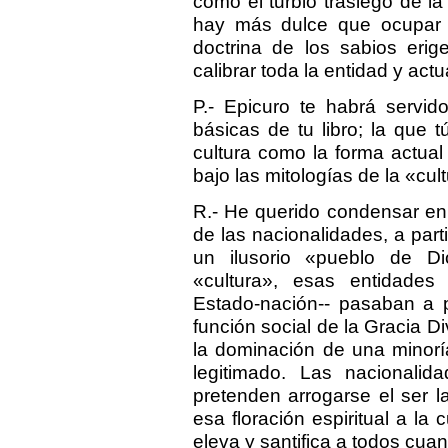
como el turbio trasiego de la 
hay más dulce que ocupar 
doctrina de los sabios eri
calibrar toda la entidad y act
P.- Epicuro te habrá servid
básicas de tu libro; la que t
cultura como la forma actual
bajo las mitologías de la «cul
R.- He querido condensar en e
de las nacionalidades, a part
un ilusorio «pueblo de D
«cultura», esas entidades
Estado-nación-- pasaban a 
función social de la Gracia Di
la dominación de una minor
legitimado. Las nacionali
pretenden arrogarse el ser 
esa floración espiritual a la 
eleva y santifica a todos cua