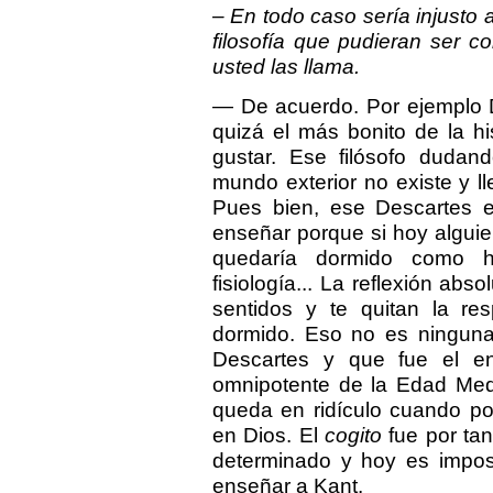
– En todo caso sería injusto
filosofía que pudieran ser c
usted las llama.
— De acuerdo. Por ejemplo D
quizá el más bonito de la his
gustar. Ese filósofo dudan
mundo exterior no existe y ll
Pues bien, ese Descartes 
enseñar porque si hoy alguie
quedaría dormido como h
fisiología... La reflexión abs
sentidos y te quitan la res
dormido. Eso no es ninguna
Descartes y que fue el en
omnipotente de la Edad Med
queda en ridículo cuando po
en Dios. El
cogito
fue por tan
determinado y hoy es impos
enseñar a Kant.