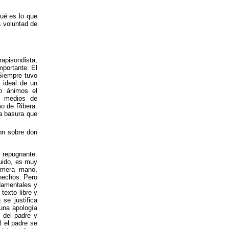
ué es lo que
a voluntad de
apisondista,
portante. El
 Siempre tuvo
 ideal de un
io ánimos el
, medios de
mo de Ribera:
la basura que
on sobre don
repugnante.
uido, es muy
imera mano,
 hechos. Pero
damentales y
exto libre y
 se justifica
 una apología
 del padre y
l el padre se