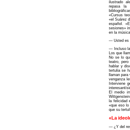
ilustrado a
repasa la 
bibliográf
«Cursus teo
«el Suárez d
español. «E
sesiones» in
en la música
— Usted es u
— Incluso la
Los que llam
No se lo qu
teatro, per
hablar y dis
tertulia se 
llaman para 
venganza les
Interviene 
interesantís
El medio im
Wittgenstein
la felicida
«que eso lo 
que su tertu
«La ideol
— ¿Y del res