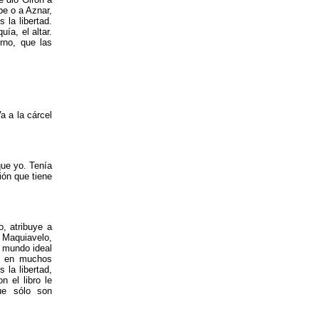
pe o a Aznar,
 la libertad.
ía, el altar.
rno, que las
a a la cárcel
que yo. Tenía
ión que tiene
, atribuye a
 Maquiavelo,
u mundo ideal
no en muchos
 la libertad,
n el libro le
ue sólo son