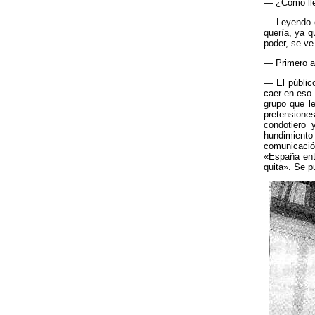
— ¿Cómo lle
— Leyendo e
quería, ya q
poder, se ve
— Primero a
— El públic
caer en eso
grupo que le
pretensione
condotiero 
hundimient
comunicación
«España ente
quita». Se p