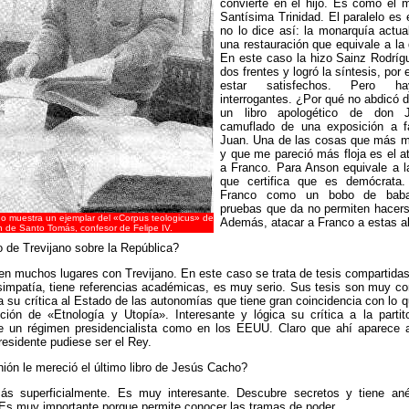
convierte en el hijo. Es como el m
Santísima Trinidad. El paralelo es
no lo dice así: la monarquía actua
una restauración que equivale a la
En este caso la hizo Sainz Rodríg
dos frentes y logró la síntesis, po
estar satisfechos. Pero h
interrogantes. ¿Por qué no abdicó 
un libro apologético de don 
camuflado de una exposición a f
Juan. Una de las cosas que más m
y que me pareció más floja es el at
a Franco. Para Anson equivale a la
que certifica que es demócrata.
Franco como un bobo de baba
pruebas que da no permiten hacerse
 muestra un ejemplar del «Corpus teologicus» de
Además, atacar a Franco a estas al
 de Santo Tomás, confesor de Felipe IV.
o de Trevijano sobre la República?
n muchos lugares con Trevijano. En este caso se trata de tesis compartidas.
impatía, tiene referencias académicas, es muy serio. Sus tesis son muy co
 su crítica al Estado de las autonomías que tiene gran coincidencia con lo q
ción de «Etnología y Utopía». Interesante y lógica su crítica a la partit
e un régimen presidencialista como en los EEUU. Claro que ahí aparece a
residente pudiese ser el Rey.
ón le mereció el último libro de Jesús Cacho?
s superficialmente. Es muy interesante. Descubre secretos y tiene a
. Es muy importante porque permite conocer las tramas de poder.