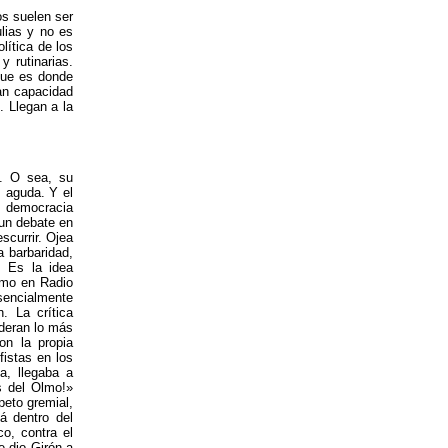
nos suelen ser
lias y no es
lítica de los
 rutinarias.
que es donde
ran capacidad
. Llegan a la
a. O sea, su
s aguda. Y el
 democracia
 un debate en
scurrir. Ojea
a barbaridad,
. Es la idea
olmo en Radio
esencialmente
. La crítica
ideran lo más
on la propia
fistas en los
a, llegaba a
s del Olmo!»
peto gremial,
á dentro del
co, contra el
e dio Girón a