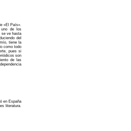
de «El País».
 uno de los
 se ve hasta
duciendo del
ío, tiene la
ado como todo
rte, pues si
eriódicos son
iento de las
ndependencia
tó en España
s literatura.