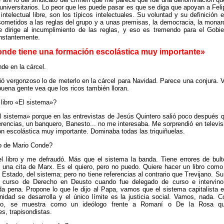
universitarios. Lo peor que les puede pasar es que se diga que apoyan a Feli
intelectual libre, son los típicos intelectuales. Su voluntad y su definición es
ometidos a las reglas del grupo y a unas premisas, la democracia, la monarqu
se dirige al incumplimiento de las reglas, y eso es tremendo para el Gobie
nstantemente.
nde tiene una formación escolástica muy importante»
de en la cárcel.
 vergonzoso lo de meterlo en la cárcel para Navidad. Parece una conjura. V
buena gente vea que los ricos también lloran.
libro «El sistema»?
l sistema» porque en las entrevistas de Jesús Quintero salió poco después 
rencias, un banquero, Banesto... no me interesaba. Me sorprendió en televis
n escolástica muy importante. Dominaba todas las triquiñuelas.
ro de Mario Conde?
 libro y me defraudó. Más que el sistema la banda. Tiene errores de bulto
 una cita de Marx. Es el quiero, pero no puedo. Quiere hacer un libro como
l Estado, del sistema; pero no tiene referencias al contrario que Trevijano. S
r curso de Derecho en Deusto cuando fue delegado de curso e intervi
a pena. Propone lo que le dijo al Papa, vamos que el sistema capitalista es
idad se desarrolla y el único límite es la justicia social. Vamos, nada. Co
o, se muestra como un ideólogo frente a Romaní o De la Rosa q
s, trapisondistas.