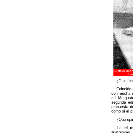
Gustavo Bueno
Juan
— ¿Y el libr
— Coincido e
con mucha s
mí. Me gusta
segunda edi
propuesta d
como si el p
— ¿Qué opini
— Lo leí má
ilustrativas