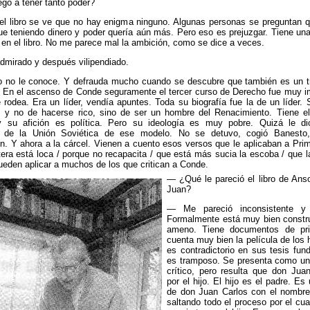
gó a tener tanto poder?
l libro se ve que no hay enigma ninguno. Algunas personas se preguntan q
ue teniendo dinero y poder quería aún más. Pero eso es prejuzgar. Tiene un
 en el libro. No me parece mal la ambición, como se dice a veces.
dmirado y después vilipendiado.
o no le conoce. Y defrauda mucho cuando se descubre que también es un tr
. En el ascenso de Conde seguramente el tercer curso de Derecho fue muy im
 rodea. Era un líder, vendía apuntes. Toda su biografía fue la de un líder.
s y no de hacerse rico, sino de ser un hombre del Renacimiento. Tiene el
y su afición es política. Pero su ideología es muy pobre. Quizá le d
o de la Unión Soviética de ese modelo. No se detuvo, cogió Banesto
. Y ahora a la cárcel. Vienen a cuento esos versos que le aplicaban a Pri
ra está loca / porque no recapacita / que está más sucia la escoba / que 
ueden aplicar a muchos de los que critican a Conde.
— ¿Qué le pareció el libro de Ans
Juan?
— Me pareció inconsistente y 
Formalmente está muy bien constr
ameno. Tiene documentos de pr
cuenta muy bien la película de los
es contradictorio en sus tesis fun
es tramposo. Se presenta como un t
crítico, pero resulta que don Juan
por el hijo. El hijo es el padre. Es
de don Juan Carlos con el nombre
saltando todo el proceso por el cua