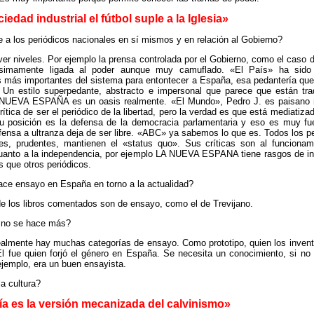
iedad industrial el fútbol suple a la Iglesia»
a los periódicos nacionales en sí mismos y en relación al Gobierno?
r niveles. Por ejemplo la prensa controlada por el Gobierno, como el caso 
tísimamente ligada al poder aunque muy camuflado. «El País» ha sido
s más importantes del sistema para entontecer a España, esa pedantería que
o. Un estilo superpedante, abstracto e impersonal que parece que están tra
NUEVA ESPAÑA es un oasis realmente. «El Mundo», Pedro J. es paisano m
rítica de ser el periódico de la libertad, pero la verdad es que está mediatiz
u posición es la defensa de la democracia parlamentaria y eso es muy fue
ensa a ultranza deja de ser libre. «ABC» ya sabemos lo que es. Todos los p
es, prudentes, mantienen el «status quo». Sus críticas son al funcionam
cuanto a la independencia, por ejemplo LA NUEVA ESPANA tiene rasgos de i
 que otros periódicos.
ce ensayo en España en torno a la actualidad?
 los libros comentados son de ensayo, como el de Trevijano.
 no se hace más?
almente hay muchas categorías de ensayo. Como prototipo, quien los inven
El fue quien forjó el género en España. Se necesita un conocimiento, si no e
ejemplo, era un buen ensayista.
a cultura?
ía es la versión mecanizada del calvinismo»