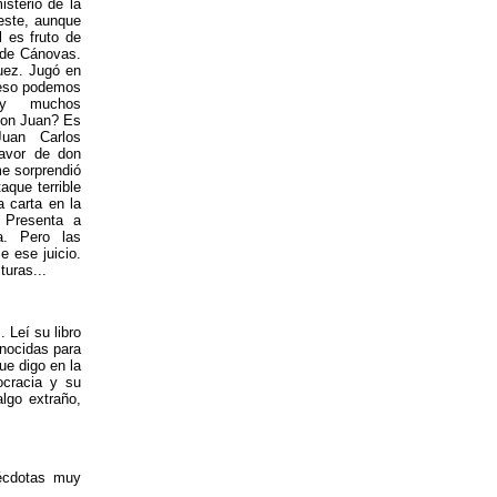
isterio de la
 este, aunque
l es fruto de
 de Cánovas.
uez. Jugó en
r eso podemos
ay muchos
don Juan? Es
Juan Carlos
avor de don
e sorprendió
aque terrible
 carta en la
 Presenta a
. Pero las
 ese juicio.
turas...
 Leí su libro
nocidas para
ue digo en la
ocracia y su
lgo extraño,
nécdotas muy