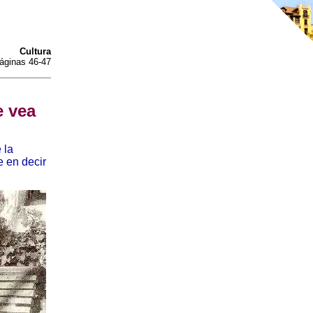
Cultura
áginas 46-47
e vea
 la
e en decir