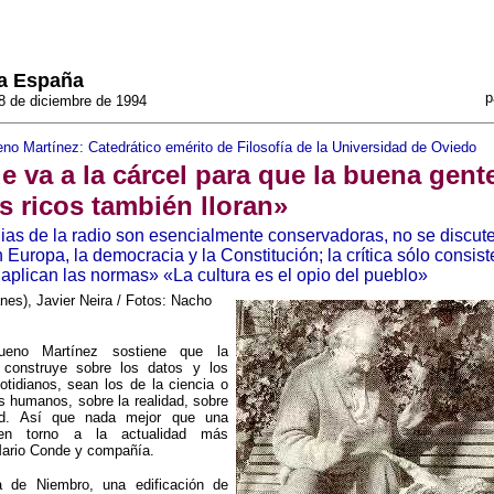
a España
p
8 de diciembre de 1994
o Martínez: Catedrático emérito de Filosofía de la Universidad de Oviedo
 va a la cárcel para que la buena gent
s ricos también lloran»
lias de la radio son esencialmente conservadoras, no se discute
 Europa, la democracia y la Constitución; la crítica sólo consist
aplican las normas» «La cultura es el opio del pueblo»
nes), Javier Neira / Fotos: Nacho
ueno Martínez sostiene que la
e construye sobre los datos y los
otidianos, sean los de la ciencia o
os humanos, sobre la realidad, sobre
dad. Así que nada mejor que una
 en torno a la actualidad más
Mario Conde y compañía.
 de Niembro, una edificación de