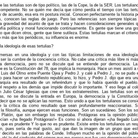
 las tertulias son de tipo político, las de la Cope, la de la SER. Los tertulia
ompetente. No se quién me decía que cómo perdía el tiempo con las tertu
y de acuerdo, esa era mi postura inicial. Conocen perfectamente la historia po
s, conocen las reglas de juego. Pero las referencias son siempre tópicas y
la gravedad del asunto de que se trata y hacen consideraciones generales 
sofía política y moral funcionando continuamente. Es gente que tiene una g
lo que dicen otros, gente que tiene sutileza. Estas tertulias marcan el criterio
más que los periódicos, su influencia es enorme.
a ideología de esas tertulias?
ersas en una ideología y con las típicas limitaciones de esa ideologí
 ser la cumbre de la conciencia crítica. No cabe una crítica más libre ni má
a democracia, pero no se discute qué se entiende por democracia. La
e es la Constitución del 78, que implica la monarquía. Hace un mes asistí a
de Luis del Olmo entre Puente Ojea y Pedro J. y calé a Pedro J., no se pudo e
o para hacer un manifiesto republicano, lo hizo, y Pedro J. dijo que era un
rquía era resultado de un referéndum y que lo había querido el pueblo
l respeto a los demás que impide discutir lo importante. Y eso llega al c
 Julio César Iglesias que cree en los extraterrestres. Las tertulias son 
as, no se discute la entrada en Europa, la democracia y la Constitución
decir que no se aplican las normas. Esto unido a que los tertulianos se cons
 la crítica da como resultado que sean profundamente reaccionarias. S
la filosofía, aunque ejercen esas funciones. Son un sucedáneo. Son los so
 Platón, que sin embargo los respetaba. Protágoras era la opinión públic
cían «¡ha llegado Protágoras!» Es como si ahora dijeran «¡ha llegado Lui
 que es prudente Y lo que no es prudente. Existe entre los tertulianos un res
n, pues sería de mal gusto, así que dan la imagen de un grupo que est
 decirlo en las palabras de Conde. Influyen mucho en la opinión del públi
 ahí lo del sindicato del crimen que me parece que fue una denominación qu