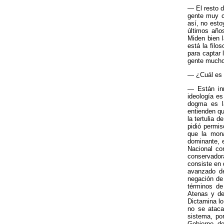
— El resto de
gente muy c
así, no esto
últimos año
Miden bien 
está la filo
para captar 
gente mucho 
— ¿Cuál es l
— Están inm
ideología es
dogma es l
entienden qu
la tertulia 
pidió permis
que la mona
dominante, e
Nacional con
conservador
consiste en 
avanzado de
negación de 
términos de
Atenas y de
Dictamina lo
no se ataca
sistema, por
Gobierno, de