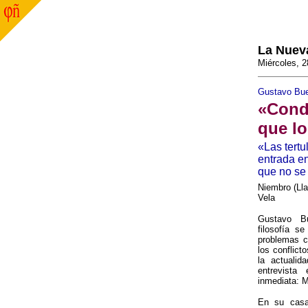
La Nuev
Miércoles, 2
Gustavo Buen
«Conde
que lo
«Las tertu
entrada en
que no se 
Niembro (Lla
Vela
Gustavo B
filosofía s
problemas c
los conflict
la actuali
entrevista
inmediata: 
En su casa