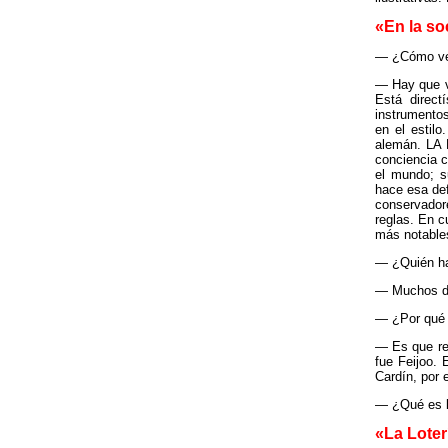
«En la soc
— ¿Cómo ve 
— Hay que ve
Está direc
instrumento
en el estil
alemán. LA 
conciencia c
el mundo; s
hace esa def
conservador
reglas. En 
más notables
— ¿Quién ha
— Muchos de
— ¿Por qué
— Es que re
fue Feijoo. 
Cardín, por 
— ¿Qué es l
«La Loter