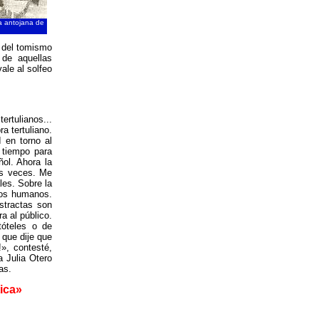
a antojana de
s del tomismo
 de aquellas
ale al solfeo
ertulianos...
a tertuliano.
 en torno al
 tiempo para
ñol. Ahora la
ias veces. Me
les. Sobre la
chos humanos.
stractas son
a al público.
tóteles o de
 que dije que
», contesté,
a Julia Otero
as.
tica»