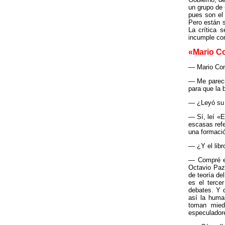
un grupo de 
pues son el 
Pero están s
La crítica 
incumple co
«Mario Co
— Mario Con
— Me pareció
para que la 
— ¿Leyó su 
— Sí, leí «E
escasas refe
una formació
— ¿Y el lib
— Compré el
Octavio Paz
de teoría de
es el terce
debates. Y d
así la human
toman mied
especuladore