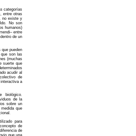
as categorías
, entre otras
, no existe y
eldo. No son
uos humanos)
mendi– entre
 dentro de un
as que pueden
s que son las
ones (muchas
e suerte que
 determinados
ado acudir al
olectivo de
interactiva a
 biológico.
viduos de la
dos sobre un
a medida que
cional.
ilizado para
 concepto de
diferencia de
obvio que una