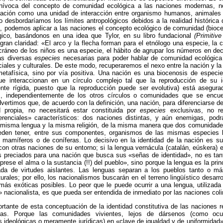
unívoca del concepto de comunidad ecológica a las naciones modernas, no
a nación como una unidad de interacción entre organismo humanos, animales 
o desbordaríamos los límites antropológicos debidos a la realidad histórica 
, podemos aplicar a las naciones el concepto ecológico de comunidad (bioce
ico, basándonos en una idea que Tylor, en su libro fundacional
(Primitive
ran claridad: «El arco y la flecha forman para el etnólogo una especie, la
cráneo de los niños es una especie, el hábito de agrupar los números en d
as diversas
especies
necesarias para poder hablar de comunidad ecológica
iales y culturales. De este modo, recuperaremos el nexo entre la nación y la 
metafísica, sino por vía positiva. Una nación es una biocenosis de especie
que interaccionan en un círculo complejo tal que la reproducción de su i
nte rígida, puesto que la reproducción puede ser evolutiva) está asegura
s, independientemente de los otros círculos o comunidades que se encu
vertimos que, de acuerdo con la definición, una nación, para diferenciarse d
d propia, no necesitará estar constituida por
especies
exclusivas, no re
erenciales» característicos: dos naciones distintas, y aún enemigas, podrá
 misma lengua y la misma religión, de la misma manera que dos comunidade
ueden tener, entre sus componentes, organismos de las mismas especies 
e mamíferos o de coníferas. Lo decisivo en la identidad de la nación es su
con otras naciones de su entorno; si la lengua vernácula (catalán, eúskera) 
ás preciados para una nación que busca sus «señas de identidad», no es tan
prese el alma o la sustancia (!!) del pueblo», sino porque la lengua es la prin
tada de virtudes aislantes. Las lenguas separan a los pueblos tanto o 
turales; por ello, los nacionalismos buscarán en el terreno lingüístico desarro
más exóticas posibles. Lo peor que le puede ocurrir a una lengua, utiliza
» nacionalista, es que pueda ser entendida de inmediato por las naciones col
tante de esta conceptuación de la identidad constitutiva de las naciones 
ias. Porque las comunidades vivientes, lejos de dársenos (como ocu
ideológicas o meramente jurídicas) en «clave de igualdad y de uniformidad