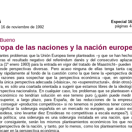
6
Especial 16
páginas 4
y 16 de noviembre de 1992
 Bueno
opa de las naciones y la nación europ
antes problemas que la Unión Europea tiene planteados –y que se han hecho
 tras el resultado negativo del referéndum danés y del consecutivo aplaza
ta (1º enero 1993) para la entrada en vigor del tratado de Maastricht– pueden 
esde perspectivas diversas. Pero acaso ninguna de ellas tenga tanta ca
y rápidamente al fondo de la cuestión como la que tiene la «perspectiva d
 razones para sospechar que la perspectiva económica –que, en opini
 la única perspectiva adecuada («básica», no «superestructural», dirán otros
a, es sólo una coartada orientada a sugerir que estamos libres de la ideolog
rspectiva nacionalista. En cualquier caso, los problemas que se planteasen 
conómico no tendrían solución en ese terreno puro (¿quién puede medir
d superior, a largo plazo, para España, de las reducciones de la empresa
a conseguir «productos competitivos» si no tenemos ni podemos tener conoci
significar la siderurgia española en un mercado no europeo, que acaso exi
Ensidesa, sino levantar diez Ensidesas no competitivas a escala europea?).
 política; una siderurgia es una siderurgia instalada en una nación, que 
por consiguiente, serán los mismos planteamientos económicos los que no
 perspectiva de la nación, y tanto, por lo menos, como los planteamientos n
recaer en la perspectiva económica.