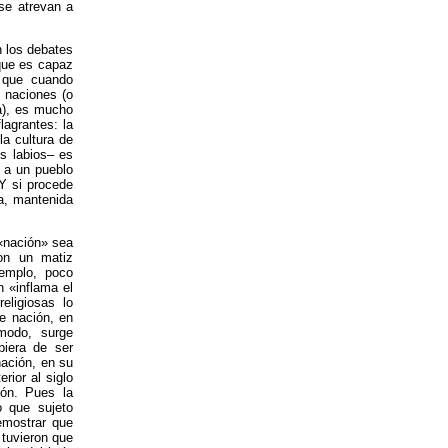
se atrevan a
n los debates
 que es capaz
 que cuando
 naciones (o
ía), es mucho
lagrantes: la
a cultura de
s labios– es
o a un pueblo
Y si procede
a, mantenida
«nación» sea
n un matiz
jemplo, poco
n «inflama el
eligiosas lo
e nación, en
modo, surge
iera de ser
nación, en su
rior al siglo
ión. Pues la
o que sujeto
emostrar que
 tuvieron que