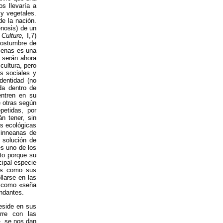
s llevaría a
y vegetales.
de la nación.
nosis) de un
 Culture,
I,7)
 costumbre de
ecenas es una
 serán ahora
cultura, pero
s sociales y
dentidad (no
da dentro de
entren en su
e otras según
petidas, por
n tener, sin
s ecológicas
linneanas de
 solución de
es uno de los
to porque su
cipal especie
más como sus
llarse en las
da como «seña
indantes.
reside en sus
rre con las
», se nos dan