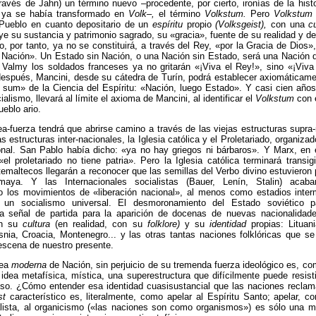
través de Jahn) un término nuevo –procedente, por cierto, ironías de la histor
ya se había transformado en
Volk–,
el término
Volkstum.
Pero
Volkstum
Pueblo en cuanto depositario de un
espíritu
propio
(Volksgeist),
con una
c
ye su sustancia y patrimonio sagrado, su «gracia», fuente de su realidad y de
co, por tanto, ya no se constituirá, a través del Rey, «por la Gracia de Dios»,
 Nación». Un Estado sin Nación, o una Nación sin Estado, será una Nación 
Valmy los soldados franceses ya no gritarán «¡Viva el Rey!», sino «¡Viva 
espués, Mancini, desde su cátedra de Turín, podrá establecer axiomáticame
 sum» de la Ciencia del Espíritu: «Nación, luego Estado». Y casi cien año
alismo, llevará al límite el axioma de Mancini, al identificar el
Volkstum
con e
ueblo ario.
a-fuerza tendrá que abrirse camino a través de las viejas estructuras supra
 estructuras inter-nacionales, la Iglesia católica y el Proletariado, organizado
ional. San Pablo había dicho: «ya no hay griegos ni bárbaros». Y Marx, en
el proletariado no tiene patria». Pero la Iglesia católica terminará transi
emaltecos llegarán a reconocer que las semillas del Verbo divino estuvieron
maya. Y las Internacionales socialistas (Bauer, Lenín, Stalin) acaba
o los movimientos de «liberación nacional», al menos como estadios inter
 un socialismo universal. El desmoronamiento del Estado soviético p
 la señal de partida para la aparición de docenas de nuevas nacionalidad
on su
cultura
(en realidad, con su
folklore)
y su
identidad
propias: Lituan
nia, Croacia, Montenegro... y las otras tantas naciones folklóricas que s
 escena de nuestro presente.
dea
moderna
de Nación, sin perjuicio de su tremenda fuerza ideológico es, co
 idea metafísica, mística, una superestructura que difícilmente puede resisti
roso. ¿Cómo entender esa identidad cuasisustancial que las naciones recla
st
característico es, literalmente, como apelar al Espíritu Santo; apelar, co
lista, al organicismo («las naciones son como organismos») es sólo una m