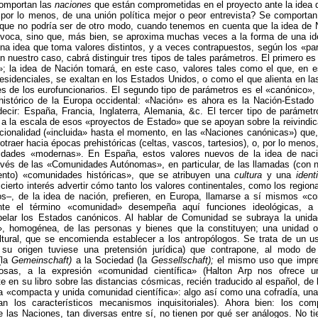
omportan las
naciones
que están comprometidas en el proyecto ante la idea 
 por lo menos, de una unión política mejor o peor entrevista? Se comporta
o que no podría ser de otro modo, cuando tenemos en cuenta que la idea de 
ívoca, sino que, más bien, se aproxima muchas veces a la forma de una ide
una idea que toma valores distintos, y a veces contrapuestos, según los «p
En nuestro caso, cabrá distinguir tres tipos de tales parámetros. El primero es
»; la idea de Nación tomará, en este caso, valores tales como el que, en 
esidenciales, se exaltan en los Estados Unidos, o como el que alienta en l
s de los eurofuncionarios. El segundo tipo de parámetros es el «canónico»
 histórico de la Europa occidental: «Nación» es ahora es la Nación-Estado 
ecir: España, Francia, Inglaterra, Alemania, &c. El tercer tipo de parámet
a la escala de esos «proyectos de Estado» que se apoyan sobre la reivindi
cionalidad («incluida» hasta el momento, en las «Naciones canónicas») que
rotraer hacia épocas prehistóricas (celtas, vascos, tartesios), o, por lo menos,
lidades «modernas». En España, estos valores nuevos de la idea de nac
avés de las «Comunidades Autónomas», en particular, de las llamadas (con n
nto) «comunidades históricas», que se atribuyen una
cultura
y una
ident
cierto interés advertir cómo tanto los valores continentales, como los region
os–, de la idea de nación, prefieren, en Europa, llamarse a sí mismos «c
nte el término «comunidad» desempeña aquí funciones ideológicas, a
pelar los Estados canónicos. Al hablar de Comunidad se subraya la unid
a», homogénea, de las personas y bienes que la constituyen; una unidad o
ltural, que se encomienda establecer a los antropólogos. Se trata de un u
su origen tuviese una pretensión jurídica) que contrapone, al modo de
(la
Gemeinschaft)
a la Sociedad (la
Gessellschaft);
el mismo uso que impre
sas, a la expresión «comunidad científica» (Halton Arp nos ofrece u
e en su libro sobre las distancias cósmicas, recién traducido al español, de
na «compacta y unida comunidad científica»: algo así como una cofradía, una
an los característicos mecanismos inquisitoriales). Ahora bien: los com
 las Naciones, tan diversas entre sí, no tienen por qué ser análogos. No t