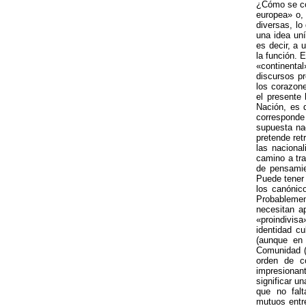
¿Cómo se c
europea» o,
diversas, l
una idea un
es decir, a 
la función. 
«continental
discursos pr
los corazone
el presente
Nación, es d
corresponde 
supuesta na
pretende ret
las naciona
camino a tr
de pensamie
Puede tener 
los canónic
Probableme
necesitan a
«proindivis
identidad cu
(aunque en 
Comunidad 
orden de co
impresionant
significar u
que no falt
mutuos entre