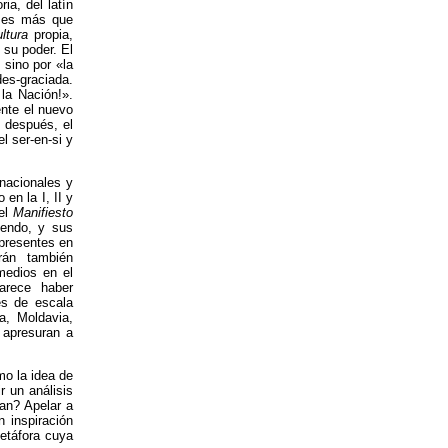
ia, del latín
es más que
ultura
propia,
 su poder. El
 sino por «la
des-graciada.
la Nación!».
nte el nuevo
s después, el
l ser-en-si y
-nacionales y
 en la I, II y
 el
Manifiesto
giendo, y sus
 presentes en
rán también
medios en el
arece haber
es de escala
ia, Moldavia,
e apresuran a
mo la idea de
r un análisis
man? Apelar a
n inspiración
etáfora cuya