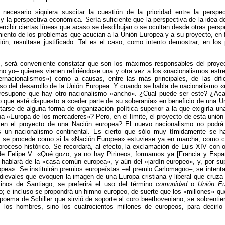
necesario siquiera suscitar la cuestión de la prioridad entre la perspect
 y la perspectiva económica. Sería suficiente que la perspectiva de la idea 
ercibir ciertas líneas que acaso se desdibujan o se ocultan desde otras persp
miento de los problemas que acucian a la Unión Europea y a su proyecto, en 
ón, resultase justificado. Tal es el caso, como intento demostrar, en los
o, será conveniente constatar que son los máximos responsables del proye
o yo– quienes vienen refiriéndose una y otra vez a los «nacionalismos estr
ernacionalismos») como a causas, entre las más principales, de las difi
so del desarrollo de la Unión Europea. Y cuando se habla de nacionalismo 
resupone que hay otro nacionalismo «ancho». ¿Cual puede ser este? ¿Aca
o que esté dispuesto a «ceder parte de su soberanía» en beneficio de una U
arse de alguna forma de organización política superior a la que exigiría u
a «Europa de los mercaderes»? Pero, en el límite, el proyecto de esta unión 
n el proyecto de una Nación europea? El nuevo nacionalismo no podrá
s un nacionalismo continental. Es cierto que sólo muy tímidamente se h
o se procede como si la «Nación Europea» estuviese ya en marcha, como 
proceso histórico. Se recordará, al efecto, la exclamación de Luis XIV con 
de Felipe V: «Qué gozo, ya no hay Pirineos; formamos ya [Francia y Espa
hablará de la «casa común europea», y aún del «jardín europeo», y, por su
opea». Se instituirán premios europeístas –el premio Carlomagno–, se intenta
evales que evoquen la imagen de una Europa cristiana y liberal que cruza 
inos de Santiago; se preferirá el uso del término
comunidad
o
Unión E
ro; e incluso se propondrá un himno europeo, de suerte que los «millones» q
poema de Schiller que sirvió de soporte al coro beethoveniano, se sobrenti
 los hombres, sino los cuatrocientos millones de europeos, para decirl