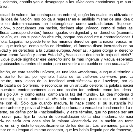
 y, además, contribuyen a desagregar a las «Naciones canónicas» que aun 
 Unión.
rsidad de valores, tan contrapuestos entre sí, según los cuales es utilizada e
 la idea de Nación, nos obliga a regresar en el análisis mismo de una idea
se en determinaciones tan heterogéneas como contradictorias. Suponer
ción», o postulamos una nación, decimos algo unívoco, como si todas las
lturas correspondientes) fuesen iguales en dignidad y en derechos (isonom
or aún, es una suposición absurda, porque nos conduce a contradicciones f
ñola, España, no puede tener los mismos derechos que la nación vasca; ni l
os –que incluye, como seña de identidad, el famoso disco incrustado en su
nidad y en derechos a la cultura europea. Además, ¿quién otorga el derech
tuirse como Nación y como Estado? ¿Acaso ese derecho le baja del cielo? 
 ¿qué puede significar ese
derecho
sino la más ingenua y vacua esperanz
grupúsculos carentes de poder para convertir a su pueblo en una
potencia
?
Nación, en este sentido unívoco, es una idea «moderna», aunque el término 
o: Santo Tomás, por ejemplo, habla de las
nationes hominum,
pero co
, neutro, muy lejano de la tonalidad «entusiástica» que Laveleye, por e
a batalla de Solferino, le reconocía en un artículo célebre: la palabra nació
nuestros contemporáneos con una pasión tan ardiente como las ideas r
 el siglo XVI y como estas, cambiará la faz del mundo». La idea moderna d
ponemos), no es anterior al «Estado moderno», puesto que, en cierto 
nte con él. Sólo que cuando madura, lo hace como si su sustancia hub
mo anterior y previa al Estado, del que fuera su verdadero fundamento. La 
rno, se define por la «nacionalidad», y este término, que no parece ser ante
 servir para fijar la fecha de consolidación de la idea moderna de nac
ad» no sería otra cosa sino la misma «identidad» de la nación en tant
no en sí, y distinto específicamente de los demás. Los alemanes, para d
sar en su lengua el mismo concepto, que les había llegado por vía francesa,