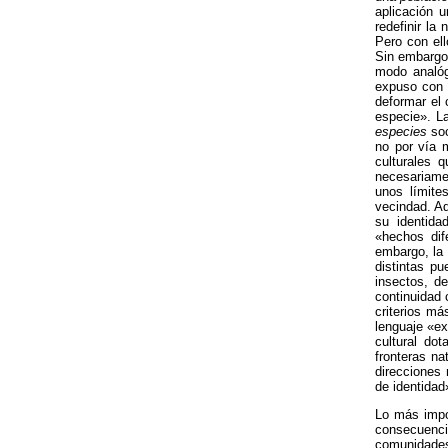
aplicación 
redefinir l
Pero con ell
Sin embargo
modo analóg
expuso con g
deformar el 
especie». L
especies
soc
no por vía 
culturales 
necesariame
unos límite
vecindad. Ad
su identida
«hechos dif
embargo, la
distintas p
insectos, d
continuidad 
criterios m
lenguaje «ex
cultural do
fronteras na
direcciones 
de identidad
Lo más impor
consecuenc
comunidades 