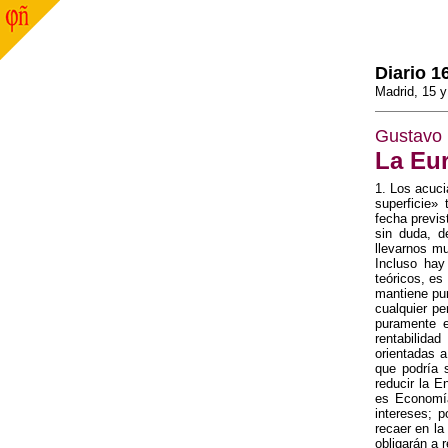
Diario 1
Madrid, 15 
Gustavo
La Eur
1. Los acuci
superficie»
fecha previs
sin duda, d
llevarnos mu
Incluso hay
teóricos, es
mantiene pur
cualquier pe
puramente e
rentabilida
orientadas 
que podría 
reducir la 
es Economía
intereses; 
recaer en la
obligarán a 