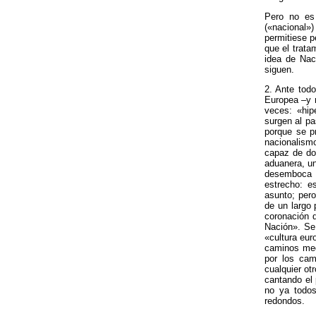
Pero no es 
(«nacional»)
permitiese p
que el trata
idea de Naci
siguen.
2. Ante tod
Europea –y n
veces: «hip
surgen al pa
porque se p
nacionalism
capaz de dot
aduanera, un
desemboca e
estrecho: e
asunto; per
de un largo 
coronación 
Nación». Se 
«cultura eur
caminos medi
por los cam
cualquier ot
cantando el 
no ya todos
redondos.