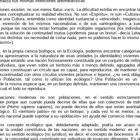
traliza sus mismas intenciones antimetafísicas.
ciones existen; no son meros
flatus vocis.
La dificultad estriba en encontrar l
ra conceptualizar su realidad efectiva. No son «Espíritu», ni son «Cultura»
 una Cultura, entendida como identidad sustancial o «etnicidad», megárica
 invención de los mismos nacionalistas o de sus «antropólogos» a su
 porque las naciones están formadas por múltiples organismos (los individ
en la solución de continuidad mutua («podemos pasar un bisturí –decía Leta
os distintos sin necesidad de cortar nada; pero no podemos hacer lo mismo
ismo»).
 en la propia ciencia biológica, en la Ecología, podemos encontrar categorí
ra aproximarnos a la naturaleza de esas unidades (o identidades) viviente
orque estando una nación forzosamente constituida por un conjunto de mill
ndividuos, que viven sobre un territorio más o menos definido, agrupados d
iones constituyan un círculo que es capaz, para reproducirse, de mantener
scontinuidad con otros círculos vivientes próximos o lejanos, ¿no será oblig
de
Población,
tal como lo utilizan los ecólogos? Una Población es un c
de la misma especie que, en un
biotopo
definido, mantienen una convivencia 
 cual el todo se reproduce.
aciones modernas no son poblaciones, en el sentido estrictamente
nte porque aun cuando pueda decirse de ellas que son colectivos de indi
ecie
(Homo sapiens sapiens),
no puede decirse de ellos que están asenta
lógico. El «territorio patrio» no es un biotopo, y cada vez lo es menos, 
torio nacional puede soportar a su «población» sin ayuda del comercio inter-na
ro concepto ecológico que, debidamente adaptado, podría ser acaso ut
zar la unidad constitutiva de las naciones, en su sentido moderno: es el
en su sentido ecológico (no jurídico), es decir, el concepto de
biocenosis.
A 
n,
la comunidad está constituida por individuos de especies diferentes. Es 