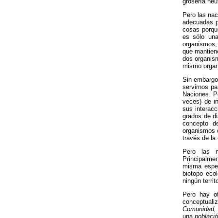
grosería neu
Pero las na
adecuadas pa
cosas porque
es sólo una
organismos,
que mantien
dos organism
mismo organ
Sin embargo,
servirnos pa
Naciones. P
veces) de i
sus interacc
grados de di
concepto 
organismos 
través de la
Pero las n
Principalme
misma esp
biotopo eco
ningún terri
Pero hay ot
conceptuali
Comunidad,
una
població