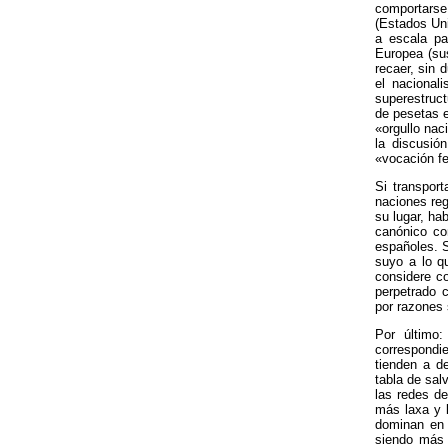
comportars
(Estados Un
a escala pa
Europea (su
recaer, sin 
el nacional
superestruct
de pesetas e
«orgullo nac
la discusió
«vocación fe
Si transport
naciones reg
su lugar, ha
canónico co
españoles. S
suyo a lo q
considere c
perpetrado 
por razones 
Por último
correspondi
tienden a d
tabla de sal
las redes d
más laxa y 
dominan en 
siendo más 