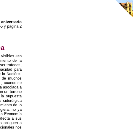
 aniversario
-5 y página 2
ea
 visibles «en
miento de la
ser tratadas,
pacidad para
e la Nación».
ón de muchos
)–, cuando se
ía asociada a
en un terreno
 la supuesta
 siderúrgica
miento de lo
giera, no ya
 La Economía
afecta a sus
s obliguen a
acionales nos