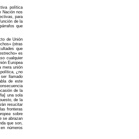
iva política
de Nación nos
ectivas, para
función de la
 párrafos que
cto de Unión
echos» (otras
cultades que
«estrecho» es
so cualquier
nión Europea
na mera unión
política, ¿no
 ser llamado
abla de este
consecuencia
ocasión de la
ña] una sola
puesto, de la
rán resucitar
las fronteras
uropea
sobre
ue se abrazan
enda que son,
o en números