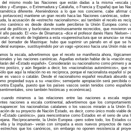
e del mismo modo las Naciones que están dadas a la misma «escala p
idos y «Europa», o Extremadura y Cataluña, o Francia y España) que las Na
ramétrica diferente. Ateniéndonos a lo que nos concierne, cabe afirmar 
s portavoces) mantiene un gran recelo haca las Naciones canónicas, sobre 
duda, la acusación de «estrecho nacionalismo»; así también el recelo es rec
ismo canónico es desde donde suele percibirse la Unión Europea como 
ural de políticos y burócratas monstruosamente recrecidos, que movieron ve
l año pasado. El «no» de Dinamarca –dice el profesor danés Hans Nielsen– 
ional»; el recelo de Inglaterra a esta «superestructura que se anuncia» se ma
n del borrador de Mastrique: hubo que suprimir un párrafo en el que se h
deral europea», sustituyéndolo por un vago «proceso hacia una Unión más e
amos la escala, advertiremos que el recelo se manifiesta ahora, lógicamen
ionales y las naciones canónicas. Aquellas evitarán hablar de la «nación es
blarán del «Estado español». Considerarán su nacionalismo como primero y au
mo postizo, y aún llegarán a decir, los «nacionalistas autonómicos», que n
ólo que aquí la relación no es recíproca, porque el nacionalista español sí p
ue es vasco o catalán. Desde el nacionalismo español resultará absurdo 
omo propiedad suya a su «nación»; semejante apropiación será percibida 
contra España, puesto que los países vascos serán tenidos como españole
sentimentales, sino también históricas y económicas).
: cuando miramos a las relaciones entre las naciones a escala regio
entes naciones a escala continental, advertiremos que los comportamient
esaparecer: los nacionalistas catalanes o los vascos mirarán a la Unión 
vación de su proyecto de Nación Estado, es decir, como único modo viable d
el «Estado canónico», para reencontrarse como Estados en el seno de una
lejana. Recíprocamente, la Unión Europea –pero sobre todo, los Estados c
ella y la impulsan– verán con simpatía a esos nuevos proyectos de naci
estrechos que los canónicos, sin embargo no oponen resistencia al proye