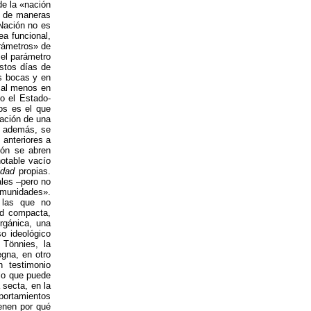
de la «nación
n de maneras
Nación no es
a funcional,
arámetros» de
 el parámetro
estos días de
as bocas y en
, al menos en
o el Estado-
ros es el que
cación de una
, además, se
 anteriores a
ión se abren
otable vacío
idad
propias.
ales –pero no
omunidades».
 las que no
ad compacta,
rgánica, una
so ideológico
 Tönnies, la
gna, en otro
n testimonio
 lo que puede
 secta, en la
portamientos
ienen por qué