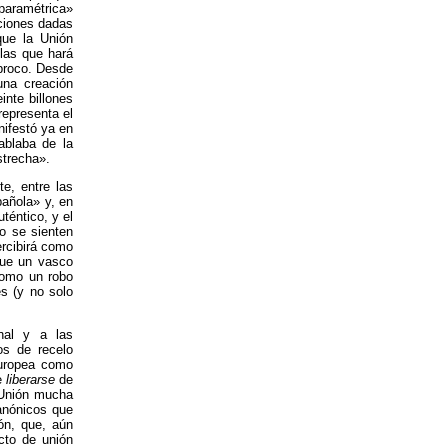
aramétrica»
ciones dadas
que la Unión
las que hará
íproco. Desde
una creación
inte billones
representa el
nifestó ya en
ablaba de la
strecha».
te, entre las
pañola» y, en
téntico, y el
o se sienten
ercibirá como
que un vasco
como un robo
s (y no solo
nal y a las
os de recelo
Europea como
e
liberarse
de
 Unión mucha
anónicos que
ón, que, aún
cto de unión