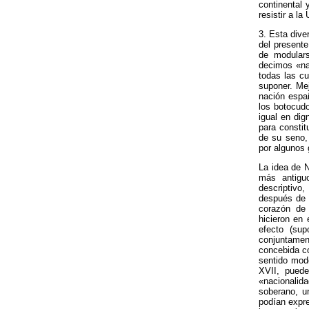
continental
resistir a la
3. Esta dive
del presente
de modular
decimos «na
todas las cu
suponer. Mej
nación espa
los botocud
igual en dig
para consti
de su seno,
por algunos 
La idea de 
más antigu
descriptivo
después de l
corazón de 
hicieron en
efecto (su
conjuntame
concebida co
sentido mode
XVII, puede
«nacionalid
soberano, u
podían expre