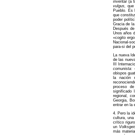
inventar (a 
vulgus,
que 
Pueblo. Es 
que constitu
poder políti
Gracia de la
Después de 
Unos años d
«cogito ergo
Nacional-soci
para-si del p
La nueva Ide
de las nuevas
III Internac
comunista:
«
obispos guat
la nación 
reconociend
proceso de
significado
regional, c
Georgia, Bos
entrar en la
4. Pero la i
cultura, una
crítico rigu
un
Volksgei
más materia