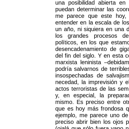
una posibilidad abierta e
puedan determinar las coo
me parece que este hoy, 
entender en la escala de lo
un año, ni siquiera en una 
los grandes procesos demo
políticos, en los que estam
desencadenamiento de giga
del fin del siglo. Y en esta
marxista leninista –debida
podría salvarnos de terribl
insospechadas de salvajis
necedad, la imprevisión y e
actos terroristas de las se
y, en especial, la prepar
mismo. Es preciso entre otra
que es hoy más frondosa qu
ejemplo, me parece uno de 
preciso abrir bien los ojos
(ojalá que sólo fuera vano 