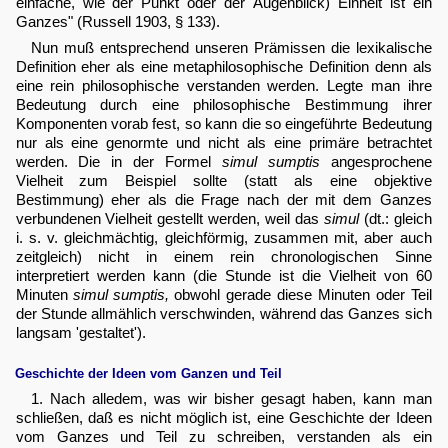
einfache, wie der Punkt oder der Augenblick) Einheit ist ein
Ganzes" (Russell 1903, § 133).
Nun muß entsprechend unseren Prämissen die lexikalische
Definition eher als eine metaphilosophische Definition denn als
eine rein philosophische verstanden werden. Legte man ihre
Bedeutung durch eine philosophische Bestimmung ihrer
Komponenten vorab fest, so kann die so eingeführte Bedeutung
nur als eine genormte und nicht als eine primäre betrachtet
werden. Die in der Formel
simul sumptis
angesprochene
Vielheit zum Beispiel sollte (statt als eine objektive
Bestimmung) eher als die Frage nach der mit dem Ganzes
verbundenen Vielheit gestellt werden, weil das
simul
(dt.: gleich
i. s. v. gleichmächtig, gleichförmig, zusammen mit, aber auch
zeitgleich) nicht in einem rein chronologischen Sinne
interpretiert werden kann (die Stunde ist die Vielheit von 60
Minuten
simul sumptis,
obwohl gerade diese Minuten oder Teil
der Stunde allmählich verschwinden, während das Ganzes sich
langsam 'gestaltet').
Geschichte der Ideen vom Ganzen und Teil
1. Nach alledem, was wir bisher gesagt haben, kann man
schließen, daß es nicht möglich ist, eine Geschichte der Ideen
vom Ganzes und Teil zu schreiben, verstanden als ein