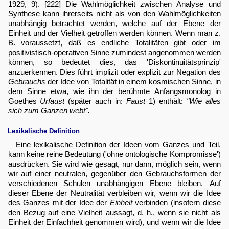
1929, 9). [222] Die Wahlmöglichkeit zwischen Analyse und
Synthese kann ihrerseits nicht als von den Wahlmöglichkeiten
unabhängig betrachtet werden, welche auf der Ebene der
Einheit und der Vielheit getroffen werden können. Wenn man z.
B. voraussetzt, daß es endliche Totalitäten gibt oder im
positivistisch-operativen Sinne zumindest angenommen werden
können, so bedeutet dies, das 'Diskontinuitätsprinzip'
anzuerkennen. Dies führt implizit oder explizit zur Negation des
Gebrauchs
der Idee von Totalität in einem kosmischen Sinne, in
dem Sinne etwa, wie ihn der berühmte Anfangsmonolog in
Goethes
Urfaust
(später auch in:
Faust
1) enthält:
"Wie alles
sich zum Ganzen webt".
Lexikalische Definition
Eine lexikalische Definition der Ideen vom Ganzes und Teil,
kann keine reine Bedeutung ('ohne ontologische Kompromisse')
ausdrücken. Sie wird wie gesagt, nur dann, möglich sein, wenn
wir auf einer neutralen, gegenüber den Gebrauchsformen der
verschiedenen Schulen unabhängigen Ebene bleiben. Auf
dieser Ebene der Neutralität verbleiben wir, wenn wir die Idee
des Ganzes mit der Idee der
Einheit
verbinden (insofern diese
den Bezug auf eine Vielheit aussagt, d. h., wenn sie nicht als
Einheit der Einfachheit genommen wird), und wenn wir die Idee