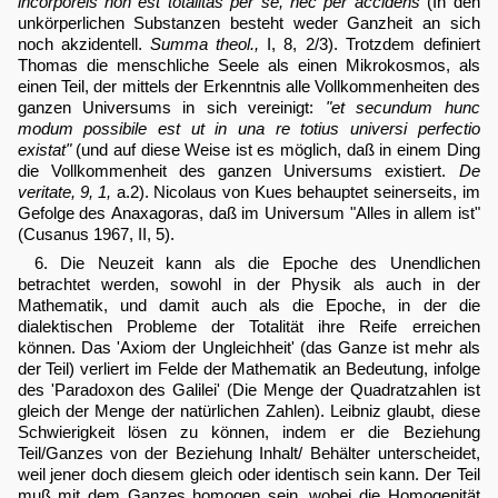
incorporeis non est totalitas per se, nec per accidens
(In den
unkörperlichen Substanzen besteht weder Ganzheit an sich
noch akzidentell.
Summa theol.,
I, 8, 2/3). Trotzdem definiert
Thomas die menschliche Seele als einen Mikrokosmos, als
einen Teil, der mittels der Erkenntnis alle Vollkommenheiten des
ganzen Universums in sich vereinigt:
"et secundum hunc
modum possibile est ut in una re totius universi perfectio
existat"
(und auf diese Weise ist es möglich, daß in einem Ding
die Vollkommenheit des ganzen Universums existiert.
De
veritate, 9, 1,
a.2). Nicolaus von Kues behauptet seinerseits, im
Gefolge des Anaxagoras, daß im Universum "Alles in allem ist"
(Cusanus 1967, II, 5).
6. Die Neuzeit kann als die Epoche des Unendlichen
betrachtet werden, sowohl in der Physik als auch in der
Mathematik, und damit auch als die Epoche, in der die
dialektischen Probleme der Totalität ihre Reife erreichen
können. Das 'Axiom der Ungleichheit' (das Ganze ist mehr als
der Teil) verliert im Felde der Mathematik an Bedeutung, infolge
des 'Paradoxon des Galilei' (Die Menge der Quadratzahlen ist
gleich der Menge der natürlichen Zahlen). Leibniz glaubt, diese
Schwierigkeit lösen zu können, indem er die Beziehung
Teil/Ganzes von der Beziehung Inhalt/ Behälter unterscheidet,
weil jener doch diesem gleich oder identisch sein kann. Der Teil
muß mit dem Ganzes homogen sein, wobei die Homogenität