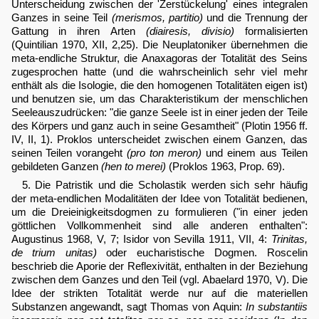
Unterscheidung zwischen der 'Zerstückelung' eines integralen
Ganzes in seine Teil
(merismos, partitio)
und die Trennung der
Gattung in ihren Arten
(diairesis, divisio)
formalisierten
(Quintilian 1970, XII, 2,25). Die Neuplatoniker übernehmen die
meta-endliche Struktur, die Anaxagoras der Totalität des Seins
zugesprochen hatte (und die wahrscheinlich sehr viel mehr
enthält als die Isologie, die den homogenen Totalitäten eigen ist)
und benutzen sie, um das Charakteristikum der menschlichen
Seeleauszudrücken: "die ganze Seele ist in einer jeden der Teile
des Körpers und ganz auch in seine Gesamtheit" (Plotin 1956 ff.
IV, II, 1). Proklos unterscheidet zwischen einem Ganzen, das
seinen Teilen vorangeht
(pro ton meron)
und einem aus Teilen
gebildeten Ganzen
(hen to merei)
(Proklos 1963, Prop. 69).
5. Die Patristik und die Scholastik werden sich sehr häufig
der meta-endlichen Modalitäten der Idee von Totalität bedienen,
um die Dreieinigkeitsdogmen zu formulieren ("in einer jeden
göttlichen Vollkommenheit sind alle anderen enthalten":
Augustinus 1968, V, 7; Isidor von Sevilla 1911, VII, 4:
Trinitas,
de trium unitas)
oder eucharistische Dogmen. Roscelin
beschrieb die Aporie der Reflexivität, enthalten in der Beziehung
zwischen dem Ganzes und den Teil (vgl. Abaelard 1970, V). Die
Idee der strikten Totalität werde nur auf die materiellen
Substanzen angewandt, sagt Thomas von Aquin:
In substantiis