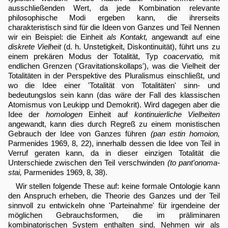
ausschließenden Wert, da jede Kombination relevante
philosophische Modi ergeben kann, die ihrerseits
charakteristisch sind für die Ideen von Ganzes und Teil Nennen
wir ein Beispiel: die Einheit
als Kontakt,
angewandt auf eine
diskrete Vielheit
(d. h. Unstetigkeit, Diskontinuität), führt uns zu
einem prekären Modus der Totalität, Typ
coacervatio,
mit
endlichen Grenzen ('Gravitationskollaps'), was die Vielheit der
Totalitäten in der Perspektive des Pluralismus einschließt, und
wo die Idee einer 'Totalität von Totalitäten' sinn- und
bedeutungslos sein kann (das wäre der Fall des klassischen
Atomismus von Leukipp und Demokrit). Wird dagegen aber die
Idee der
homologen
Einheit auf
kontinuierliche Vielheiten
angewandt, kann dies durch Regreß zu einem monistischen
Gebrauch der Idee von Ganzes führen
(pan estin homoion,
Parmenides 1969, 8, 22), innerhalb dessen die Idee von Teil in
Verruf geraten kann, da in dieser einzigen Totalität die
Unterschiede zwischen den Teil verschwinden
(to pant'onoma-
stai,
Parmenides 1969, 8, 38).
Wir stellen folgende These auf: keine formale Ontologie kann
den Anspruch erheben, die Theorie des Ganzes und der Teil
sinnvoll zu entwickeln ohne 'Parteinahme' für irgendeine der
möglichen Gebrauchsformen, die im präliminaren
kombinatorischen System enthalten sind. Nehmen wir als