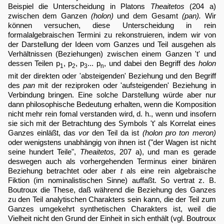
Beispiel die Unterscheidung in Platons
Theaitetos
(204 a)
zwischen dem Ganzen
(holon)
und dem Gesamt
(pan).
Wir
können versuchen, diese Unterscheidung in rein
formalalgebraischen Termini zu rekonstruieren, indem wir von
der Darstellung der Ideen vom Ganzes und Teil ausgehen als
Verhältnissen (Beziehungen) zwischen einem Ganzen 't' und
dessen Teilen p
, p
, p
... p
, und dabei den Begriff des
holon
1
2
3
n
mit der direkten oder 'absteigenden' Beziehung und den Begriff
des
pan
mit der reziproken oder 'aufsteigenden' Beziehung in
Verbindung bringen. Eine solche Darstellung würde aber nur
dann philosophische Bedeutung erhalten, wenn die Komposition
nicht mehr rein fomal verstanden wird, d. h., wenn und insofern
sie sich mit der Betrachtung des Symbols 't' als Korrelat eines
Ganzes einläßt, das
vor
den Teil da ist
(holon pro ton meron)
oder wenigstens unabhängig von ihnen ist ("der Wagen ist nicht
seine hundert Teile",
Theaitetos,
207 a), und man es gerade
deswegen auch als vorhergehenden Terminus einer binären
Beziehung betrachtet oder aber
t
als eine rein algebraische
Fiktion (im nominalistischen Sinne) auffaßt. So vertrat z. B.
Boutroux die These, daß während die Beziehung des Ganzes
zu den Teil analytischen Charakters sein kann, die der Teil zum
Ganzes umgekehrt synthetischen Charakters ist, weil die
Vielheit nicht den Grund der Einheit in sich enthält (vgl. Boutroux