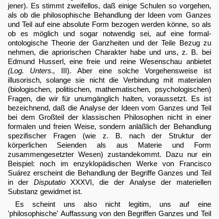
jener). Es stimmt zweifellos, daß einige Schulen so vorgehen,
als ob die philosophische Behandlung der Ideen vom Ganzes
und Teil auf eine absolute Form bezogen werden könne, so als
ob es möglich und sogar notwendig sei, auf eine formal-
ontologische Theorie der Ganzheiten und der Teile Bezug zu
nehmen, die apriorischen Charakter habe und uns, z. B. bei
Edmund Husserl, eine freie und reine Wesenschau anbietet
(Log. Unters.,
III). Aber eine solche Vorgehensweise ist
illusorisch, solange sie nicht die Verbindung mit materialen
(biologischen, politischen, mathematischen, psychologischen)
Fragen, die wir für unumgänglich halten, voraussetzt. Es ist
bezeichnend, daß die Analyse der Ideen vom Ganzes und Teil
bei dem Großteil der klassischen Philosophen nicht in einer
formalen und freien Weise, sondern anläßlich der Behandlung
spezifischer Fragen (wie z. B. nach der Struktur der
körperlichen Seienden als aus Materie und Form
zusammengesetzter Wesen) zustandekommt. Dazu nur ein
Beispiel: noch im enzyklopädischen Werke von Francisco
Suárez erscheint die Behandlung der Begriffe Ganzes und Teil
in der
Disputatio
XXXVI, die der Analyse der materiellen
Substanz gewidmet ist.
Es scheint uns also nicht legitim, uns auf eine
'philosophische' Auffassung von den Begriffen Ganzes und Teil