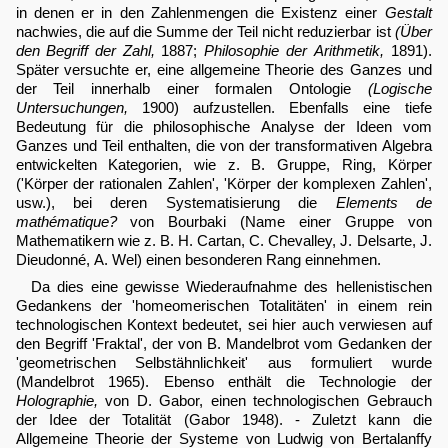
in denen er in den Zahlenmengen die Existenz einer
Gestalt
nachwies, die auf die Summe der Teil nicht reduzierbar ist
(Über
den Begriff der Zahl,
1887;
Philosophie der Arithmetik,
1891).
Später versuchte er, eine allgemeine Theorie des Ganzes und
der Teil innerhalb einer formalen Ontologie
(Logische
Untersuchungen,
1900) aufzustellen. Ebenfalls eine tiefe
Bedeutung für die philosophische Analyse der Ideen vom
Ganzes und Teil enthalten, die von der transformativen Algebra
entwickelten Kategorien, wie z. B. Gruppe, Ring, Körper
('Körper der rationalen Zahlen', 'Körper der komplexen Zahlen',
usw.), bei deren Systematisierung die
Elements de
mathématique?
von Bourbaki (Name einer Gruppe von
Mathematikern wie z. B. H. Cartan, C. Chevalley, J. Delsarte, J.
Dieudonné, A. Wel) einen besonderen Rang einnehmen.
Da dies eine gewisse Wiederaufnahme des hellenistischen
Gedankens der 'homeomerischen Totalitäten' in einem rein
technologischen Kontext bedeutet, sei hier auch verwiesen auf
den Begriff 'Fraktal', der von B. Mandelbrot vom Gedanken der
'geometrischen Selbstähnlichkeit' aus formuliert wurde
(Mandelbrot 1965). Ebenso enthält die Technologie der
Holographie,
von D. Gabor, einen technologischen Gebrauch
der Idee der Totalität (Gabor 1948). - Zuletzt kann die
Allgemeine Theorie der Systeme von Ludwig von Bertalanffy