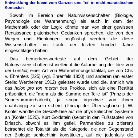
Entwicklung der Ideen vom Ganzen und Teil in nicht-marxistischen
Kontexten
Sowohl im Bereich der Naturwissenschaften (Biologie,
Psychologie der Wahrnehmung) als auch in dem der
Mathematik oder der Logik könnte man von einer gewissen
Renaissance platonischer Gedanken sprechen, die von den
Wegen und Richtungen begünstigt werden, die diese
Wissenschaften im Laufe der letzten hundert Jahre
eingeschlagen haben.
Das bemerkenswerteste auf dem Gebiet der
Naturwissenschaften ist vielleicht die Aufarbeitung der Idee von
der
Gestalt,
einer Art von Wahrnehmungstotalität, die von Chr.
v. Ehrenfels [225] (vgl. Ehrenfels 1890) und anderen (an erster
Stelle: Wertheimer 1912) geleistet wurde und die, ähnlich wie
das
holon pro ton meron
des Proklos, sich als eine Realität
präsentiert, die "mehr als die Summe der Teile ist" (Prinzip der
Supersummierbarkeit), ja sogar irgendwie von ihnen
unabhängig zu sein scheint (Prinzip der Übertragbarkeit). W.
Köhler wandte die
Gestalt-ldee
auf die physikalischen Systeme
an (Köhler 1920). Kurt Goldstein (selbst in den Fußstapfen von
Driesch, obwohl es ihm gefiel, Parmenides zu zitieren)
betrachtet die Totalität als die Kategorie, die den Gegenstand
der Biologie schlechthin konstituiert, auf die jedenfalls die