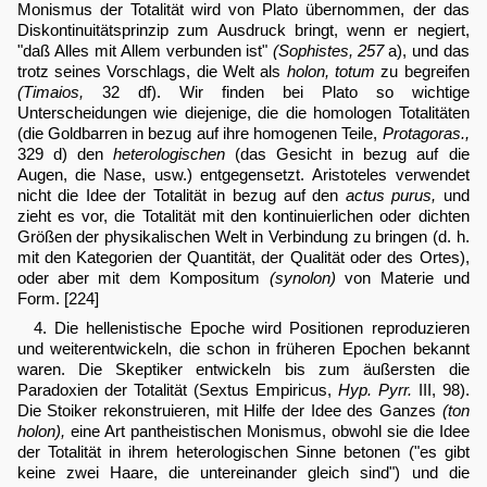
Monismus der Totalität wird von Plato übernommen, der das
Diskontinuitätsprinzip zum Ausdruck bringt, wenn er negiert,
"daß Alles mit Allem verbunden ist"
(Sophistes, 257
a), und das
trotz seines Vorschlags, die Welt als
holon, totum
zu begreifen
(Timaios,
32 df). Wir finden bei Plato so wichtige
Unterscheidungen wie diejenige, die die homologen Totalitäten
(die Goldbarren in bezug auf ihre homogenen Teile,
Protagoras.,
329 d) den
heterologischen
(das Gesicht in bezug auf die
Augen, die Nase, usw.) entgegensetzt. Aristoteles verwendet
nicht die Idee der Totalität in bezug auf den
actus purus,
und
zieht es vor, die Totalität mit den kontinuierlichen oder dichten
Größen der physikalischen Welt in Verbindung zu bringen (d. h.
mit den Kategorien der Quantität, der Qualität oder des Ortes),
oder aber mit dem Kompositum
(synolon)
von Materie und
Form. [224]
4. Die hellenistische Epoche wird Positionen reproduzieren
und weiterentwickeln, die schon in früheren Epochen bekannt
waren. Die Skeptiker entwickeln bis zum äußersten die
Paradoxien der Totalität (Sextus Empiricus,
Hyp. Pyrr.
III, 98).
Die Stoiker rekonstruieren, mit Hilfe der Idee des Ganzes
(ton
holon),
eine Art pantheistischen Monismus, obwohl sie die Idee
der Totalität in ihrem heterologischen Sinne betonen ("es gibt
keine zwei Haare, die untereinander gleich sind") und die