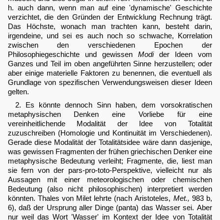
h. auch dann, wenn man auf eine 'dynamische' Geschichte
verzichtet, die den Gründen der Entwicklung Rechnung trägt.
Das Höchste, wonach man trachten kann, besteht darin,
irgendeine, und sei es auch noch so schwache, Korrelation
zwischen den verschiedenen Epochen der
Philosophiegeschichte und gewissen
Modi
der Ideen vom
Ganzes und Teil im oben angeführten Sinne herzustellen; oder
aber einige materielle Faktoren zu benennen, die eventuell als
Grundlage von spezifischen Verwendungsweisen dieser Ideen
gelten.
2. Es könnte dennoch Sinn haben, dem vorsokratischen
metaphysischen Denken eine Vorliebe für eine
vereinheitlichende Modalität der Idee von Totalität
zuzuschreiben (Homologie und Kontinuität im Verschiedenen).
Gerade diese Modalität der Totalitätsidee wäre dann dasjenige,
was gewissen Fragmenten der frühen griechischen Denker eine
metaphysische Bedeutung verleiht; Fragmente, die, liest man
sie fern von der pars-pro-toto-Perspektive, vielleicht nur als
Aussagen mit einer meteorologischen oder chemischen
Bedeutung (also nicht philosophischen) interpretiert werden
könnten. Thales von Milet lehrte (nach Aristoteles,
Met.,
983 b,
6), daß der Ursprung aller Dinge (panta) das Wasser sei. Aber
nur weil das Wort 'Wasser' im Kontext der Idee von Totalität