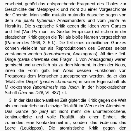
erscheint, gehört das entsprechende Fragment des Thales zur
Geschichte der Metaphysik und nicht zu einer Vorgeschichte
der Chemie. Man sollte mutatis mutandis dasselbe sagen von
dem
kai panta kybernan
Anaximanders und vom
panta rei
Heraklits. Die skeptische Kritik gegen die Ideen vom Ganzes
und Teil (Von Pyrrhon bis Sextus Empiricus) ist schon in der
eleatischen Kritik gegen die Teil als bloße Namen vorgezeichnet
(Parmenides 1969, 2, 5 f.). Die Teil eines einheitlichen Ganzes
können vielleicht nur als Reproduktionen des Ganzes selbst
verstanden werden
(homoiomerai,
Anaxagoras). All diese Teil-
Dinge
(panta chremata
des Fragm. 1 von Anaxagoras) waren
gemischt und unendlich bis zu dem Moment, in dem der
Nous,
ihnen die Form gab. Ein
Nous
dessen Funktionen von
Protagoras dem Menschen zugesprochen werden, da er das
"Maß aller Dinge"
(panton chrematon)
in seiner Eigenschaft als
Mikrokosmos
(apomimesis tau holon,
in der hippokratischen
Schrift
Über die Diät,
VI, 487) ist.
3. In der klassisch-antiken Zeit gipfelt die Kritik gegen die Welt
als kontinuierliche und einzige Totalität im Werke der Atomisten.
Das Ganze
(to pan)
ist nicht mehr die ununterbrochene,
kontinuierliche und volle Realität, als einer Einheit, die
zumindest eine Kontakteinheit ist, sondern das
Volle
und das
Leere
(Leukippos). Die atomistische Kritik gegen den