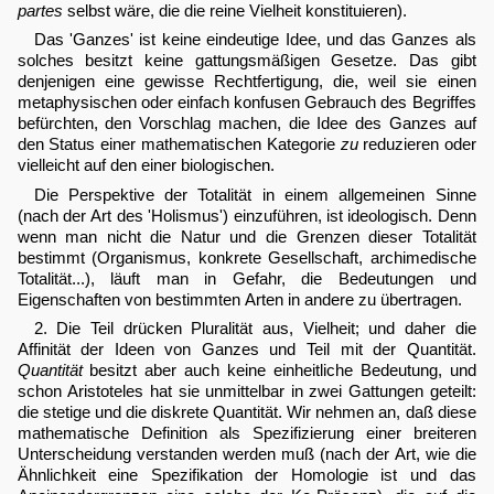
partes
selbst wäre, die die reine Vielheit konstituieren).
Das 'Ganzes' ist keine eindeutige Idee, und das Ganzes als
solches besitzt keine gattungsmäßigen Gesetze. Das gibt
denjenigen eine gewisse Rechtfertigung, die, weil sie einen
metaphysischen oder einfach konfusen Gebrauch des Begriffes
befürchten, den Vorschlag machen, die Idee des Ganzes auf
den Status einer mathematischen Kategorie
zu
reduzieren oder
vielleicht auf den einer biologischen.
Die Perspektive der Totalität in einem allgemeinen Sinne
(nach der Art des 'Holismus') einzuführen, ist ideologisch. Denn
wenn man nicht die Natur und die Grenzen dieser Totalität
bestimmt (Organismus, konkrete Gesellschaft, archimedische
Totalität...), läuft man in Gefahr, die Bedeutungen und
Eigenschaften von bestimmten Arten in andere zu übertragen.
2. Die Teil drücken Pluralität aus, Vielheit; und daher die
Affinität der Ideen von Ganzes und Teil mit der Quantität.
Quantität
besitzt aber auch keine einheitliche Bedeutung, und
schon Aristoteles hat sie unmittelbar in zwei Gattungen geteilt:
die stetige und die diskrete Quantität. Wir nehmen an, daß diese
mathematische Definition als Spezifizierung einer breiteren
Unterscheidung verstanden werden muß (nach der Art, wie die
Ähnlichkeit eine Spezifikation der Homologie ist und das