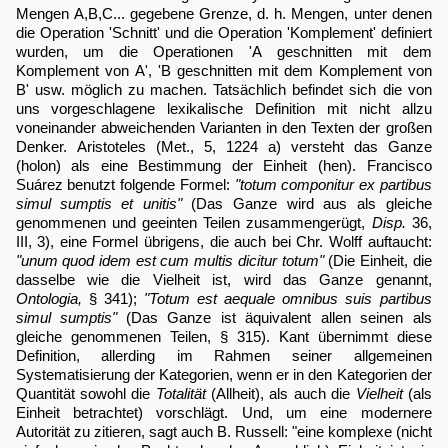
Mengen A,B,C... gegebene Grenze, d. h. Mengen, unter denen
die Operation 'Schnitt' und die Operation 'Komplement' definiert
wurden, um die Operationen 'A geschnitten mit dem
Komplement von A', 'B geschnitten mit dem Komplement von
B' usw. möglich zu machen. Tatsächlich befindet sich die von
uns vorgeschlagene lexikalische Definition mit nicht allzu
voneinander abweichenden Varianten in den Texten der großen
Denker. Aristoteles (Met., 5, 1224 a) versteht das Ganze
(holon) als eine Bestimmung der Einheit (hen). Francisco
Suárez benutzt folgende Formel:
"totum componitur ex partibus
simul sumptis et unitis"
(Das Ganze wird aus als gleiche
genommenen und geeinten Teilen zusammengerügt,
Disp.
36,
III, 3), eine Formel übrigens, die auch bei Chr. Wolff auftaucht:
"unum quod idem est cum multis dicitur totum"
(Die Einheit, die
dasselbe wie die Vielheit ist, wird das Ganze genannt,
Ontologia,
§ 341);
"Totum est aequale omnibus suis partibus
simul sumptis"
(Das Ganze ist äquivalent allen seinen als
gleiche genommenen Teilen, § 315). Kant übernimmt diese
Definition, allerding im Rahmen seiner allgemeinen
Systematisierung der Kategorien, wenn er in den Kategorien der
Quantität sowohl die
Totalität
(Allheit), als auch die
Vielheit
(als
Einheit betrachtet) vorschlägt. Und, um eine modernere
Autorität zu zitieren, sagt auch B. Russell: "eine komplexe (nicht