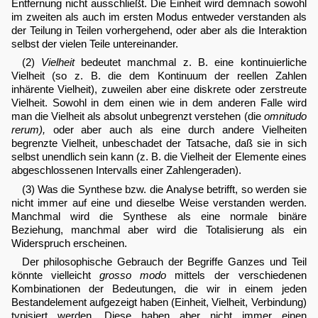
Entfernung nicht ausschließt. Die Einheit wird demnach sowohl
im zweiten als auch im ersten Modus entweder verstanden als
der Teilung in Teilen vorhergehend, oder aber als die Interaktion
selbst der vielen Teile untereinander.
(2)
Vielheit
bedeutet manchmal z. B. eine kontinuierliche
Vielheit (so z. B. die dem Kontinuum der reellen Zahlen
inhärente Vielheit), zuweilen aber eine diskrete oder zerstreute
Vielheit. Sowohl in dem einen wie in dem anderen Falle wird
man die Vielheit als absolut unbegrenzt verstehen (die
omnitudo
rerum),
oder aber auch als eine durch andere Vielheiten
begrenzte Vielheit, unbeschadet der Tatsache, daß sie in sich
selbst unendlich sein kann (z. B. die Vielheit der Elemente eines
abgeschlossenen Intervalls einer Zahlengeraden).
(3) Was die Synthese bzw. die Analyse betrifft, so werden sie
nicht immer auf eine und dieselbe Weise verstanden werden.
Manchmal wird die Synthese als eine normale binäre
Beziehung, manchmal aber wird die Totalisierung als ein
Widerspruch erscheinen.
Der philosophische Gebrauch der Begriffe Ganzes und Teil
könnte vielleicht
grosso modo
mittels der verschiedenen
Kombinationen der Bedeutungen, die wir in einem jeden
Bestandelement aufgezeigt haben (Einheit, Vielheit, Verbindung)
typisiert werden. Diese haben aber nicht immer einen