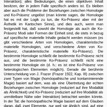
Interaktion); alles Bedeutungen, die einen objektiven Inhalt
besitzen, der in jedem Falle spezifisch anders ist. Es bleiben
aber auch die Probleme der Beziehungen zwischen Homologie
und Ko-Präsenz ungelöst (man könnte sagen, die Homologie
hat es mit der Logik zu tun, die Ko-Präsenz aber mit der
Ästhetik im Kantschen Sinne), und dies auch, wenn man
festgestellt hat, daß sowohl die Homologie als auch die Ko-
Präsenz Modi oder Formen der Einheit sind, die stets in bezug
auf spezifische materielle Inhalte gedacht werden müssen (es
gibt verschiedene
Arten
von Homologien, charakteristische
materielle Homologien, und verschiedene
Arten
von Ko-
Präsenz, charakteristische materielle Ko-Präsenz). Die
bestimmte Homologie schließt die bestimmte Ko-Präsenz nicht
aus, und die bestimmte Ko-Präsenz schließt nicht eine
bestimmte Homologie ein (d. h.: es ist eine Ko-Präsenz von
heterologischen Elementen möglich). Gerade die berühmte
Unterscheidung von J. Frazer (Frazer 1922, Kap. III) zwischen
zwei Typen von Magie (homöopathische und kontaminierende
Magie) basiert auf dem, was als eine Übertretung der echten
Beziehungen zwischen Homologie (reduziert auf ihre Modalität
als Ähnlichkeit) und Ko-Präsenz (reduziert auf ihre Modalität als
unmittelbare Nähe oder Interaktion) betrachtet werden könnte.
In der Tat: die homöopathische Magie basiert auf dem Glauben
daran, daß zwei Elemente, nur weil sie ähnlich sind, auf eine