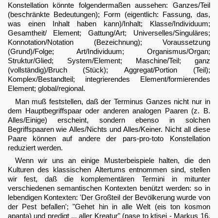
Konstellation könnte folgendermaßen aussehen: Ganzes/Teil
(beschränkte Bedeutungen); Form (eigentlich: Fassung, das,
was einen Inhalt haben kann)/Inhalt; Klasse/Individuum;
Gesamtheit/ Element; Gattung/Art; Universelles/Singuläres;
Konnotation/Notation (Bezeichnung); Voraussetzung
(Grund)/Folge; Art/Individuum; Organismus/Organ;
Struktur/Glied; System/Element; Maschine/Teil; ganz
(vollständig)/Bruch (Stück); Aggregat/Portion (Teil);
Komplex/Bestandteil; integrierendes Element/formierendes
Element; global/regional.
Man muß feststellen, daß der Terminus Ganzes nicht nur in
dem Hauptbegriffspaar oder anderen analogen Paaren (z. B.
Alles/Einige) erscheint, sondern ebenso in solchen
Begriffspaaren wie Alles/Nichts und Alles/Keiner. Nicht all diese
Paare können auf andere der pars-pro-toto Konstellation
reduziert werden.
Wenn wir uns an einige Musterbeispiele halten, die den
Kulturen des klassischen Altertums entnommen sind, stellen
wir fest, daß die komplementären Termini in mitunter
verschiedenen semantischen Kontexten benützt werden: so in
lebendigen Kontexten: 'Der Großteil der Bevölkerung wurde von
der Pest befallen'; "Gehet hin in alle Welt (eis ton kosmon
apanta) und predigt ... aller Kreatur" (pase to ktisei - Markus 16,