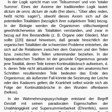
In der Logik spricht man von 'Teilsummen' und von 'totaler
Summe'. Eines der Axiome der traditionellen Logik lautet:
dictum de omni, dictum de nullo
(frei übers.: "Über alles reden,
heißt nichts sagen"), obwohl dieses Axiom sich auf die
potentiellen Totalitäten (bezüglich ihrer subjektiven Teile) bezog.
In der Biologie werden die Organismen stillschweigend
gewöhnlicherweise als Totalitäten verstanden, und zwar in
bezug auf ihre Bestandteile (z. B. Organe oder Glieder). Man
sollte [220] darauf hinweisen, daß gerade hinsichtlich der
organischen Totalitäten die schwersten Probleme entstehen, die
sich auf die Relationen zwischen dem Ganzen und den Teilen
bzw. zwischen den Teilen untereinander beziehen. In der
hippokratischen Tradition ist der gesunde Organismus gerade
jene Totalität, deren Teile keinen Kontinuitätsbruch aufweisen, d.
h. deren Teile nicht aktualisiert sind; die aus den
anatomischen
Schnitten resultierenden Teile bedeuten das Ende des
Organismus; als äußerster Fall könnte die Sezierung der Leiche
oder des Kadavers gelten; die Krankheit selbst würde sich als
Folge der Kontinuitätsbrüche in den Wunden offenbaren
(helkos).
In der Wahrnehmungspsychologie entstand der Begriff
Gestalt
mit seinen paradoxalen Eigenschaften der
Unabhängigkeit und Supersummierbarkeit (Ehrenfels), wenn