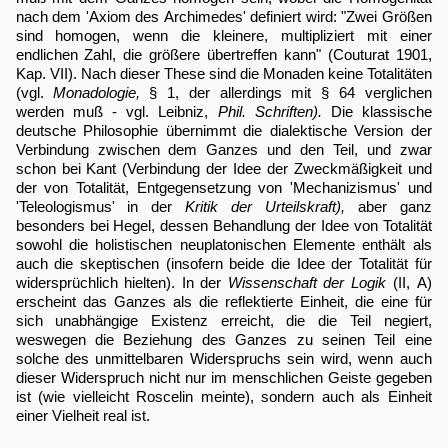
nach dem 'Axiom des Archimedes' definiert wird: "Zwei Größen
sind homogen, wenn die kleinere, multipliziert mit einer
endlichen Zahl, die größere übertreffen kann" (Couturat 1901,
Kap. VII). Nach dieser These sind die Monaden keine Totalitäten
(vgl.
Monadologie,
§ 1, der allerdings mit § 64 verglichen
werden muß - vgl. Leibniz,
Phil. Schriften).
Die klassische
deutsche Philosophie übernimmt die dialektische Version der
Verbindung zwischen dem Ganzes und den Teil, und zwar
schon bei Kant (Verbindung der Idee der Zweckmäßigkeit und
der von Totalität, Entgegensetzung von 'Mechanizismus' und
'Teleologismus' in der
Kritik der Urteilskraft),
aber ganz
besonders bei Hegel, dessen Behandlung der Idee von Totalität
sowohl die holistischen neuplatonischen Elemente enthält als
auch die skeptischen (insofern beide die Idee der Totalität für
widersprüchlich hielten). In der
Wissenschaft der Logik
(II, A)
erscheint das Ganzes als die reflektierte Einheit, die eine für
sich unabhängige Existenz erreicht, die die Teil negiert,
weswegen die Beziehung des Ganzes zu seinen Teil eine
solche des unmittelbaren Widerspruchs sein wird, wenn auch
dieser Widerspruch nicht nur im menschlichen Geiste gegeben
ist (wie vielleicht Roscelin meinte), sondern auch als Einheit
einer Vielheit real ist.