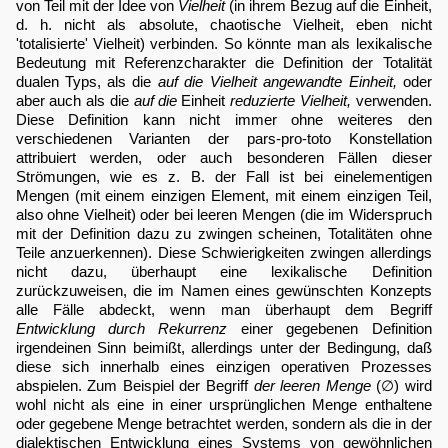
von Teil mit der Idee von
Vielheit
(in ihrem Bezug auf die Einheit,
d. h. nicht als absolute, chaotische Vielheit, eben nicht
'totalisierte' Vielheit) verbinden. So könnte man als lexikalische
Bedeutung mit Referenzcharakter die Definition der Totalität
dualen Typs, als die
auf die Vielheit angewandte Einheit,
oder
aber auch als die
auf die
Einheit
reduzierte Vielheit,
verwenden.
Diese Definition kann nicht immer ohne weiteres den
verschiedenen Varianten der pars-pro-toto Konstellation
attribuiert werden, oder auch besonderen Fällen dieser
Strömungen, wie es z. B. der Fall ist bei einelementigen
Mengen (mit einem einzigen Element, mit einem einzigen Teil,
also ohne Vielheit) oder bei leeren Mengen (die im Widerspruch
mit der Definition dazu zu zwingen scheinen, Totalitäten ohne
Teile anzuerkennen). Diese Schwierigkeiten zwingen allerdings
nicht dazu, überhaupt eine lexikalische Definition
zurückzuweisen, die im Namen eines gewünschten Konzepts
alle Fälle abdeckt, wenn man überhaupt dem Begriff
Entwicklung durch Rekurrenz
einer gegebenen Definition
irgendeinen Sinn beimißt, allerdings unter der Bedingung, daß
diese sich innerhalb eines einzigen operativen Prozesses
abspielen. Zum Beispiel der Begriff
der leeren Menge
(∅) wird
wohl nicht als eine in einer ursprünglichen Menge enthaltene
oder gegebene Menge betrachtet werden, sondern als die in der
dialektischen Entwicklung eines Systems von gewöhnlichen