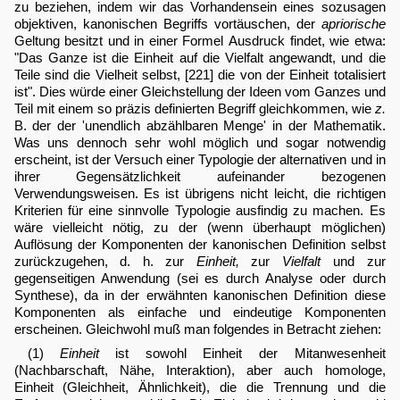
zu beziehen, indem wir das Vorhandensein eines sozusagen
objektiven, kanonischen Begriffs vortäuschen, der
apriorische
Geltung besitzt und in einer Formel Ausdruck findet, wie etwa:
"Das Ganze ist die Einheit auf die Vielfalt angewandt, und die
Teile sind die Vielheit selbst, [221] die von der Einheit totalisiert
ist". Dies würde einer Gleichstellung der Ideen vom Ganzes und
Teil mit einem so präzis definierten Begriff gleichkommen, wie
z.
B. der der 'unendlich abzählbaren Menge' in der Mathematik.
Was uns dennoch sehr wohl möglich und sogar notwendig
erscheint, ist der Versuch einer Typologie der alternativen und in
ihrer Gegensätzlichkeit aufeinander bezogenen
Verwendungsweisen. Es ist übrigens nicht leicht, die richtigen
Kriterien für eine sinnvolle Typologie ausfindig zu machen. Es
wäre vielleicht nötig, zu der (wenn überhaupt möglichen)
Auflösung der Komponenten der kanonischen Definition selbst
zurückzugehen, d. h. zur
Einheit,
zur
Vielfalt
und zur
gegenseitigen Anwendung (sei es durch Analyse oder durch
Synthese), da in der erwähnten kanonischen Definition diese
Komponenten als einfache und eindeutige Komponenten
erscheinen. Gleichwohl muß man folgendes in Betracht ziehen:
(1)
Einheit
ist sowohl Einheit der Mitanwesenheit
(Nachbarschaft, Nähe, Interaktion), aber auch homologe,
Einheit (Gleichheit, Ähnlichkeit), die die Trennung und die