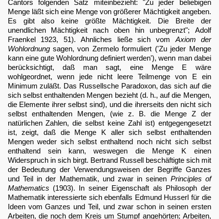
Cantors folgenden Satz miteinbezieht: "Zu jeder beliebigen
Menge läßt sich eine Menge von größerer Mächtigkeit angeben.
Es gibt also keine größte Mächtigkeit. Die Breite der
unendlichen Mächtigkeit nach oben hin unbegrenzt"; Adolf
Fraenkel 1923, 51). Ahnliches ließe sich vom
Axiom der
Wohlordnung
sagen, von Zermelo formuliert ('Zu jeder Menge
kann eine gute Wohlordnung definiert werden'), wenn man dabei
berücksichtigt, daß man sagt, eine Menge E wäre
wohlgeordnet, wenn jede nicht leere Teilmenge von E ein
Minimum zuläßt. Das Russellsche Paradoxon, das sich auf die
sich selbst enthaltenden Mengen bezieht (d. h., auf die Mengen,
die Elemente ihrer selbst sind), und die ihrerseits den nicht sich
selbst enthaltenden Mengen, (wie z. B. die Menge Z der
natürlichen Zahlen, die selbst keine Zahl ist) entgegengesetzt
ist, zeigt, daß die Menge K aller sich selbst enthaltenden
Mengen weder sich selbst enthaltend noch nicht sich selbst
enthaltend sein kann, weswegen die Menge K einen
Widerspruch in sich birgt. Bertrand Russell beschäftigte sich mit
der Bedeutung der Verwendungsweisen der Begriffe Ganzes
und Teil in der Mathematik, und zwar in seinen
Principles of
Mathematics
(1903). In seiner Eigenschaft als Philosoph der
Mathematik interessierte sich ebenfalls Edmund Husserl für die
Ideen vom Ganzes und Teil, und zwar schon in seinen ersten
Arbeiten, die noch dem Kreis um Stumpf angehörten; Arbeiten,