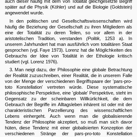
auch dieser häufig mit dem von Totalität gleichgesetzte Begriff
später auf die Physik (Köhler) und auf die Biologie (Goldstein)
angewendet wurde.
In den politischen und Gesellschaftswissenschaften wird
häufig die Beziehung der Gesellschaft zu ihren Mitgliedern als
eine der Totalität zu deren Teilen, so vor allem in der
aristotelischen Tradition, verstanden
(Politik,
1253 a). In
unserem Jahrhundert hat man ausführlich vom totalitären Staat
gesprochen (vgl. Faye 1973). Lorenz hat die Möglichkeiten des
Gebrauchs der Idee von Totalität in der Ethologie kritisch
studiert (vgl. Lorenz 1976).
3. Man neigt dazu, der Philosophie eine globale Betrachtung
der Realität zuzuschreiben, einer Realität, die in unserem Falle
von der Menge der verschiedenen Begriffspaare der 'pars-pro-
toto Konstellation' vertreten würde. Diese systematische
philosophische Perspektive, eine 'globale' Perspektive, steht im
Gegensatz zu der scheinbaren Willkürlichkeit, die dem
Gebrauch der Begriffe im Alltagsleben inhärent ist oder mit der
charakteristischen Parzellierung des wissenschaftlichen
Lebens einhergeht. Auch wenn man die globalisierende
Tendenz der Philosophie akzeptiert, so muß man sich davor
hüten, diese Tendenz mit einer globalisierten Konzeption der
verschiedenen Stränge der pars-pro-toto Konstellation