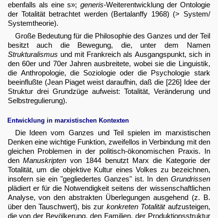
ebenfalls als eine s»;
generis-
Weiterentwicklung der Ontologie
der Totalität betrachtet werden (Bertalanffy 1968) (> System/
Systemtheorie).
Große Bedeutung für die Philosophie des Ganzes und der Teil
besitzt auch die Bewegung, die, unter dem Namen
Strukturalismus
und mit Frankreich als Ausgangspunkt, sich in
den 60er und 70er Jahren ausbreitete, wobei sie die Linguistik,
die Anthropologie, die Soziologie oder die Psychologie stark
beeinflußte (Jean Piaget weist daraufhin, daß die [226] Idee der
Struktur drei Grundzüge aufweist: Totalität, Veränderung und
Selbstregulierung).
Entwicklung in marxistischen Kontexten
Die Ideen vom Ganzes und Teil spielen im marxistischen
Denken eine wichtige Funktion, zweifellos in Verbindung mit den
gleichen Problemen in der politisch-ökonomischen Praxis. In
den
Manuskripten
von 1844 benutzt Marx die Kategorie der
Totalität, um die objektive Kultur eines Volkes zu bezeichnen,
insofern sie ein "gegliedertes Ganzes" ist. In den
Grundrissen
plädiert er für die Notwendigkeit seitens der wissenschaftlichen
Analyse, von den abstrakten Überlegungen ausgehend (z. B.
über den Tauschwert), bis zur
konkreten Totalität
aufzusteigen,
die von der Bevölkerung, den Familien, der Produktionsstruktur