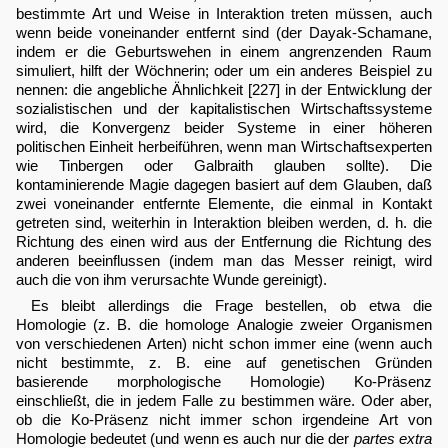
bestimmte Art und Weise in Interaktion treten müssen, auch
wenn beide voneinander entfernt sind (der Dayak-Schamane,
indem er die Geburtswehen in einem angrenzenden Raum
simuliert, hilft der Wöchnerin; oder um ein anderes Beispiel zu
nennen: die angebliche Ähnlichkeit [227] in der Entwicklung der
sozialistischen und der kapitalistischen Wirtschaftssysteme
wird, die Konvergenz beider Systeme in einer höheren
politischen Einheit herbeiführen, wenn man Wirtschaftsexperten
wie Tinbergen oder Galbraith glauben sollte). Die
kontaminierende Magie dagegen basiert auf dem Glauben, daß
zwei voneinander entfernte Elemente, die einmal in Kontakt
getreten sind, weiterhin in Interaktion bleiben werden, d. h. die
Richtung des einen wird aus der Entfernung die Richtung des
anderen beeinflussen (indem man das Messer reinigt, wird
auch die von ihm verursachte Wunde gereinigt).
Es bleibt allerdings die Frage bestellen, ob etwa die
Homologie (z. B. die homologe Analogie zweier Organismen
von verschiedenen Arten) nicht schon immer eine (wenn auch
nicht bestimmte, z. B. eine auf genetischen Gründen
basierende morphologische Homologie) Ko-Präsenz
einschließt, die in jedem Falle zu bestimmen wäre. Oder aber,
ob die Ko-Präsenz nicht immer schon irgendeine Art von
Homologie bedeutet (und wenn es auch nur die der
partes extra