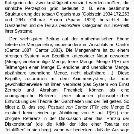
Kategorien der Zweckmäßigkeit reduziert werden müßten; die
sinnliche Perzeption
grün
bedeutet z. B. eine bestimmte
Strukturierung des
totalen
Organismus (Goldstein 1934,172,263
und 264). Othmar Spann (Spann 1924) betrachtet die
Ganzheiten und die Teil als
besondere
Kategorien nur
innerhalb
ihrer Systeme.
Den wichtigsten Beitrag auf der mathematischen Ebene
lieferte die Mengenlehre, insbesondere im Anschluß an Cantor
(Cantor 1887; Cantor 1883). Die Mengenlehre ist zu einem
strengen System von Begriffen kategorialer Natur geworden
(Menge, einelementige Menge, leere Menge, Menge P(E) der
Teilmengen einer Menge E, endliche und unendliche Menge,
abzählbare unendliche Menge, nicht abzählbare ...). Diese
Begriffe, zusammen mit dem Axiomensystem, das man
gewöhnlicherweise mit ihnen verbindet (das System von Ernst
Zermelo und Abraham Fraenkel), können als eine
unumgängliche Referenz jeder aktuellen philosophischen
Entwicklung der Theorie der Ganzheiten und der Teil gelten. So
bildet z. B. das sog.
Postulat von Cantor
('Für jede Menge E
existiert keine eindeutige Abbildung von E auf P(E)') eine
obligate Referenz in der Diskussion über das 'Prinzip der
Diskontinuität' (die die Kritik der Idee einer Totalität der
Totalitäten' in sich birgt), wenn wir bedenken, daß die Aussage