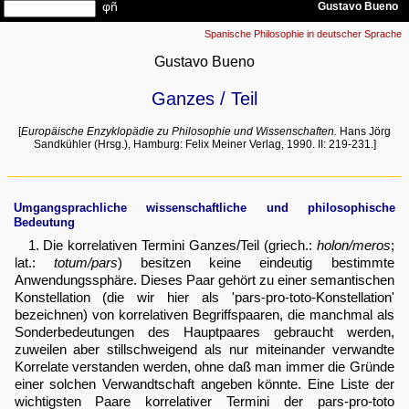
Spanische Philosophie in deutscher Sprache
Gustavo Bueno
Ganzes / Teil
[
Europäische Enzyklopädie zu Philosophie und Wissenschaften.
Hans Jörg
Sandkühler (Hrsg.), Hamburg: Felix Meiner Verlag, 1990. II: 219-231.]
Umgangsprachliche wissenschaftliche und philosophische
Bedeutung
1. Die korrelativen Termini Ganzes/Teil (griech.:
holon/meros
;
lat.:
totum/pars
) besitzen keine eindeutig bestimmte
Anwendungssphäre. Dieses Paar gehört zu einer semantischen
Konstellation (die wir hier als 'pars-pro-toto-Konstellation'
bezeichnen) von korrelativen Begriffspaaren, die manchmal als
Sonderbedeutungen des Hauptpaares gebraucht werden,
zuweilen aber stillschweigend als nur miteinander verwandte
Korrelate verstanden werden, ohne daß man immer die Gründe
einer solchen Verwandtschaft angeben könnte. Eine Liste der
wichtigsten Paare korrelativer Termini der pars-pro-toto