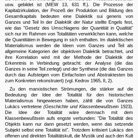
usw. gebildet ist (MEW 13, 631 ff.). Die Prozesse der
Kapitalzirkulation, der Prozeß der Produktion und Bildung des
Gesamtkapitals bedeuten eine Dialektik sui generis von
Ganzes und Teil In der
Dialektik der Natur
stellte Engels fest,
wie das "Gesetz des Umschlagens der Quantität in Qualität"
sich nur im Rahmen von Totalitäten verwirklichen kann, welche
die Quantitäten in Bewegung in sich enthalten. Im dialektischen
Materialismus werden die Ideen vom Ganzes und Teil als
allgemeine Kategorien der objektiven Dialektik betrachtet, und
ihre Korrelation wird mit der Methode der Dialektik der
Erkenntnis in Verbindung gebracht: der Analyse (die das
Ganzes in seine Teil zerlegt) und der Synthese (die das Ganzes
durch das Aufsteigen vom Einfachsten und Abstraktesten bis
zum Konkreten rekonstruiert) (vgl. Kedrov 1965, II, 2).
Zu den marxistischen Strömungen, die stärker auf die
Bedeutung der Idee der Totalität für den historischen
Materialismus hingewiesen haben, zählt die von Ganzes
Lukács vertretene
(Geschichte und Klassenbewußtsein
1923).
Die Idee der Totalität wäre demnach mit dem
Klassenbewußtsein aufs engste verbunden: "Die Totalität des
Objekts kann nur dann gesetzt werden, wenn das setzende
Subjekt selbst eine Totalität ist". Trotzdem kritisiert Lukács den
offenen und direkten Totalitätskult, die Mystik und auch den Kult