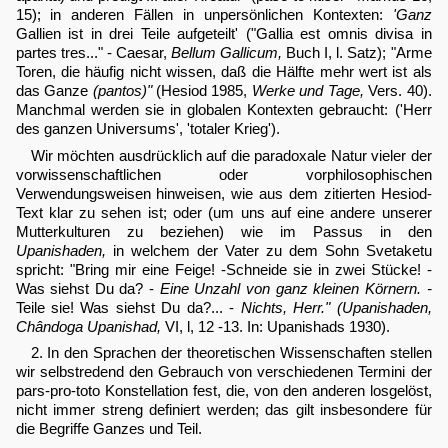
15); in anderen Fällen in unpersönlichen Kontexten:
'Ganz
Gallien ist in drei Teile aufgeteilt' ("Gallia est omnis divisa in
partes tres..." - Caesar,
Bellum Gallicum,
Buch I, l. Satz); "Arme
Toren, die häufig nicht wissen, daß die Hälfte mehr wert ist als
das Ganze
(pantos)"
(Hesiod 1985,
Werke und Tage,
Vers. 40).
Manchmal werden sie in globalen Kontexten gebraucht: ('Herr
des ganzen Universums', 'totaler Krieg').
Wir möchten ausdrücklich auf die paradoxale Natur vieler der
vorwissenschaftlichen oder vorphilosophischen
Verwendungsweisen hinweisen, wie aus dem zitierten Hesiod-
Text klar zu sehen ist; oder (um uns auf eine andere unserer
Mutterkulturen zu beziehen) wie im Passus in den
Upanishaden,
in welchem der Vater zu dem Sohn Svetaketu
spricht: "Bring mir eine Feige! -Schneide sie in zwei Stücke! -
Was siehst Du da? -
Eine Unzahl von ganz kleinen Körnern. -
Teile sie! Was siehst Du da?... -
Nichts, Herr." (Upanishaden,
Chândoga Upanishad,
VI, l, 12 -13. In: Upanishads 1930).
2. In den Sprachen der theoretischen Wissenschaften stellen
wir selbstredend den Gebrauch von verschiedenen Termini der
pars-pro-toto Konstellation fest, die, von den anderen losgelöst,
nicht immer streng definiert werden; das gilt insbesondere für
die Begriffe Ganzes und Teil.