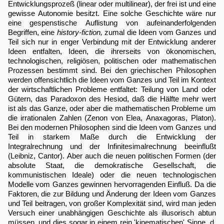
Entwicklungsprozeß (linear oder multilinear), der frei ist und eine
gewisse Autonomie besitzt. Eine solche Geschichte wäre nur
eine gespenstische Auflistung von aufeinanderfolgenden
Begriffen, eine
history-fiction,
zumal die Ideen vom Ganzes und
Teil sich nur in enger Verbindung mit der Entwicklung anderer
Ideen entfalten, Ideen, die ihrerseits von ökonomischen,
technologischen, religiösen, politischen oder mathematischen
Prozessen bestimmt sind. Bei den griechischen Philosophen
werden offensichtlich die Ideen vom Ganzes und Teil im Kontext
der wirtschaftlichen Probleme entfaltet: Teilung von Land oder
Gütern, das Paradoxon des Hesiod, daß die Hälfte mehr wert
ist als das Ganze, oder aber die mathematischen Probleme um
die irrationalen Zahlen (Zenon von Elea, Anaxagoras, Platon).
Bei den modernen Philosophen sind die Ideen vom Ganzes und
Teil in starkem Maße durch die Entwicklung der
Integralrechnung und der Infinitesimalrechnung beeinflußt
(Leibniz, Cantor). Aber auch die neuen politischen Formen (der
absolute Staat, die demokratische Gesellschaft, die
kommunistischen Ideale) oder die neuen technologischen
Modelle vom Ganzes gewinnen hervorragenden Einfluß. Da die
Faktoren, die zur Bildung und Änderung der Ideen vom Ganzes
und Teil beitragen, von großer Komplexität sind, wird man jeden
Versuch einer unabhängigen Geschichte als illusorisch abtun
müssen, und dies sogar in einem rein 'kinematischen' Sinne, d.