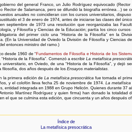
gobierno del general Franco, un Julio Rodríguez equivocado (Recto
 Rector de Salamanca, pero se difundió la biografía errónea…) se co
puestos anuales no coincidieran con los cursos universitarios, dispu
 sustituido el 3 de enero de 1974, antes de iniciarse las clases del único
 en septiembre de 1973 una resolución que reorganizaba las Facult
lología, y Filosofía y Ciencias de la Educación; partía los cinco cursos 
igatoria del primer ciclo una “Historia de la Filosofía” en la Divis
ogía. (En la Universidad de Oviedo la División de Filosofía y Ciencias
 del entonces ministro del ramo.)
co desde 1960 de “
Fundamentos de Filosofía e Historia de los Sistema
“Historia de la Filosofía”. Comenzó a escribir
La metafísica presocráti
 universitario, en Oviedo, de una “Historia de la Filosofía”, y dejó 
la filosofía, dos años después de los
Ensayos materialistas
.
n la primera edición de
La metafísica presocrática
fue tomada el prim
ños, y el colofón lleva fecha 25 de noviembre de 1974.
La metafísica
es, entidad integrada en 1988 en Grupo Helicón. Quienes durante 37 a
 Antonio Martínez Rodríguez y quien firma) han donado la totalidad 
 el que se culmina esta edición, que cincuenta y un años después ofre
Índice de
La metafísica presocrática