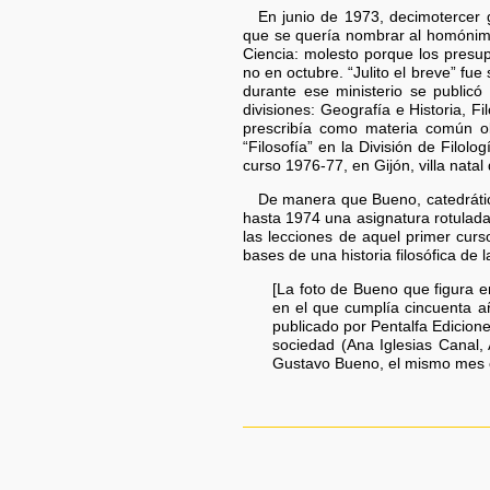
En junio de 1973, decimotercer 
que se quería nombrar al homónimo
Ciencia: molesto porque los presu
no en octubre. “Julito el breve” fue
durante ese ministerio se publicó
divisiones: Geografía e Historia, Fi
prescribía como materia común obl
“Filosofía” en la División de Filol
curso 1976-77, en Gijón, villa natal
De manera que Bueno, catedráti
hasta 1974 una asignatura rotulada 
las lecciones de aquel primer curso
bases de una historia filosófica de 
[La foto de Bueno que figura e
en el que cumplía cincuenta a
publicado por Pentalfa Edicion
sociedad (Ana Iglesias Canal,
Gustavo Bueno, el mismo mes en