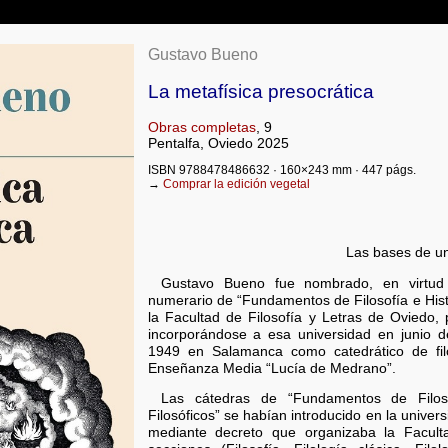
Gustavo Bueno
La metafísica presocrática
Obras completas
, 9
Pentalfa, Oviedo 2025
ISBN 9788478486632 · 160×243 mm · 447 págs.
→
Comprar la edición vegetal
Las bases de una
Gustavo Bueno fue nombrado, en virtud d
numerario de “Fundamentos de Filosofía e Histo
la Facultad de Filosofía y Letras de Oviedo,
incorporándose a esa universidad en junio d
1949 en Salamanca como catedrático de filo
Enseñanza Media “Lucía de Medrano”.
Las cátedras de “Fundamentos de Filoso
Filosóficos” se habían introducido en la univer
mediante decreto que organizaba la Faculta