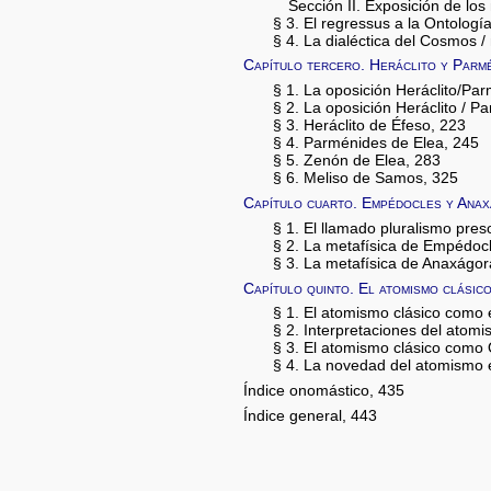
Sección II. Exposición de los
§ 3. El regressus a la Ontolog
§ 4. La dialéctica del Cosmos 
Capítulo tercero. Heráclito y Parm
§ 1. La oposición Heráclito/P
§ 2. La oposición Heráclito / 
§ 3. Heráclito de Éfeso, 223
§ 4. Parménides de Elea, 245
§ 5. Zenón de Elea, 283
§ 6. Meliso de Samos, 325
Capítulo cuarto. Empédocles y Ana
§ 1. El llamado pluralismo pre
§ 2. La metafísica de Empédocl
§ 3. La metafísica de Anaxágor
Capítulo quinto. El atomismo clásic
§ 1. El atomismo clásico como e
§ 2. Interpretaciones del atomi
§ 3. El atomismo clásico como 
§ 4. La novedad del atomismo 
Índice onomástico, 435
Índice general, 443