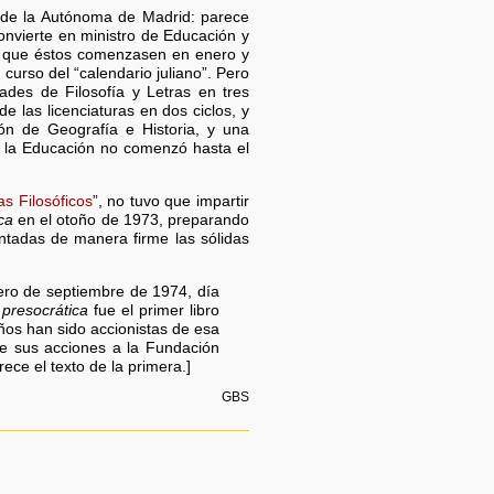
r de la Autónoma de Madrid: parece
nvierte en ministro de Educación y
so que éstos comenzasen en enero y
 curso del “calendario juliano”. Pero
ades de Filosofía y Letras en tres
de las licenciaturas en dos ciclos, y
ión de Geografía e Historia, y una
 de la Educación no comenzó hasta el
s Filosóficos
”, no tuvo que impartir
ca
en el otoño de 1973, preparando
sentadas de manera firme las sólidas
ero de septiembre de 1974, día
 presocrática
fue el primer libro
ños han sido accionistas de esa
de sus acciones a la Fundación
ce el texto de la primera.]
GBS