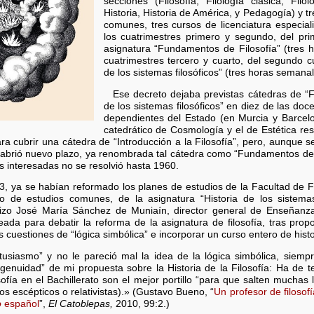
secciones (Filosofía, Filología clásica, Filo
Historia, Historia de América, y Pedagogía) y t
comunes, tres cursos de licenciatura especia
los cuatrimestres primero y segundo, del pr
asignatura “Fundamentos de Filosofía” (tres 
cuatrimestres tercero y cuarto, del segundo c
de los sistemas filosóficos” (tres horas semanal
Ese decreto dejaba previstas cátedras de “F
de los sistemas filosóficos” en diez de las do
dependientes del Estado (en Murcia y Barcelon
catedrático de Cosmología y el de Estética re
a cubrir una cátedra de “Introducción a la Filosofía”, pero, aunque s
 abrió nuevo plazo, ya renombrada tal cátedra como “Fundamentos de F
es interesadas no se resolvió hasta 1960.
, ya se habían reformado los planes de estudios de la Facultad de Filo
o de estudios comunes, de la asignatura “Historia de los sistemas
hizo José María Sánchez de Muniaín, director general de Enseñan
da para debatir la reforma de la asignatura de filosofía, tras prop
s cuestiones de “lógica simbólica” e incorporar un curso entero de histor
ntusiasmo” y no le pareció mal la idea de la lógica simbólica, siemp
ingenuidad” de mi propuesta sobre la Historia de la Filosofía: Ha de 
sofía en el Bachillerato son el mejor portillo “para que salten muchas 
 escépticos o relativistas).» (Gustavo Bueno, “
Un profesor de filosofí
o
español
”,
El Catoblepas,
2010, 99:2.)