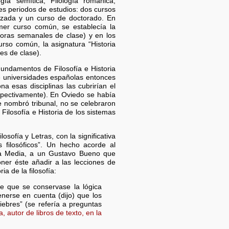
logía semítica, Filología románica,
res periodos de estudios: dos cursos
lizada y un curso de doctorado. En
imer curso común, se establecía la
horas semanales de clase) y en los
urso común, la asignatura “Historia
es de clase).
undamentos de Filosofía e Historia
ce universidades españolas entonces
a esas disciplinas las cubrirían el
spectivamente). En Oviedo se había
e nombró tribunal, no se celebraron
ilosofía e Historia de los sistemas
sofía y Letras, con la significativa
 filosóficos”. Un hecho acorde al
za Media, a un Gustavo Bueno que
oner éste añadir a las lecciones de
ia de la filosofía:
re que se conservase la lógica
tenerse en cuenta (dijo) que los
liebres” (se refería a preguntas
a, autor de libros de texto, en la