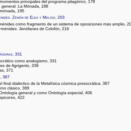
 momentos principales del programa pitagórico, 178
ía general. La Mónada, 188
/ mónada, 195
énides. Zenón de Elea y Meliso, 203
arménides como fragmento de un sistema de oposiciones más amplio, 2
Parménides. Jenófanes de Colofón, 216
xágoras, 331
socrático como analogismo, 331
es de Agrigento, 338
as, 371
o, 387
l final dialéctico de la Metafísica cósmica presocrática, 387
smo clásico, 389
Ontología general y como Ontología especial, 406
epicúreo, 422