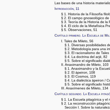
Las bases de una historia materialist
Introducción, 11
§ 1. Historia de la Filosofía filol
§ 2. El campo gnoseológico de l
§ 3. Teoría de la Historia de la 
§ 4. El ciclo de la Metafísica Pr
§ 5. Observaciones, 51
Capítulo primero. La Escuela de Mil
I. Tales de Mileto, 56
§ 1. Diversas posibilidades de
§ 2. Metodología para una inte
§ 3. El racionalismo de Tales 
§ 4. La doctrina del arjé, 82
§ 5. Sobre el significado dialé
II. Anaximandro de Mileto, 103
§ 1. Anaximandro y la Escuela
§ 2. El ápeiron, 108
§ 3. El Cosmos, 119
§ 4. La dialéctica ápeiron / 
§ 5. Sobre el significado hist
III. Anaxímenes de Mileto, 134
Capítulo segundo. La Escuela pitagó
§ 1. La Escuela pitagórica y el
§ 2. La reconstrucción pitagór
Sección I. Sobre la naturaleza