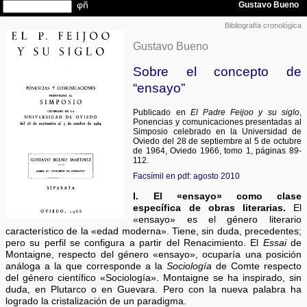
Bibliografía cronológica
Gustavo Bueno
Sobre el concepto de
“ensayo”
Publicado en
El Padre Feijoo y su siglo
,
Ponencias y comunicaciones presentadas al
Simposio celebrado en la Universidad de
Oviedo del 28 de septiembre al 5 de octubre
de 1964, Oviedo 1966, tomo 1, páginas 89-
112.
Facsímil en pdf: agosto 2010
I. El «ensayo» como clase
específica de obras literarias.
El
«ensayo» es el género literario
característico de la «edad moderna». Tiene, sin duda, precedentes;
pero su perfil se configura a partir del Renacimiento. El
Essai
de
Montaigne, respecto del género «ensayo», ocuparía una posición
análoga a la que corresponde a la
Sociología
de Comte respecto
del género científico «Sociología». Montaigne se ha inspirado, sin
duda, en Plutarco o en Guevara. Pero con la nueva palabra ha
logrado la cristalización de un paradigma.