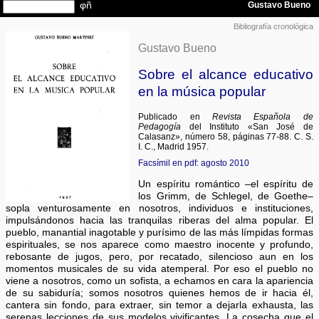
Bibliografía cronológica
Gustavo Bueno
Sobre el alcance educativo
en la música popular
Publicado en
Revista Española de
Pedagogía
del Instituto «San José de
Calasanz», número 58, páginas 77-88. C. S.
I. C., Madrid 1957.
Facsímil en pdf: agosto 2010
Un espíritu romántico –el espíritu de
los Grimm, de Schlegel, de Goethe–
sopla venturosamente en nosotros, individuos e instituciones,
impulsándonos hacia las tranquilas riberas del alma popular. El
pueblo, manantial inagotable y purísimo de las más límpidas formas
espirituales, se nos aparece como maestro inocente y profundo,
rebosante de jugos, pero, por recatado, silencioso aun en los
momentos musicales de su vida atemperal. Por eso el pueblo no
viene a nosotros, como un sofista, a echamos en cara la apariencia
de su sabiduría; somos nosotros quienes hemos de ir hacia él,
cantera sin fondo, para extraer, sin temor a dejarla exhausta, las
serenas lecciones de sus modelos vivificantes. La cosecha que el