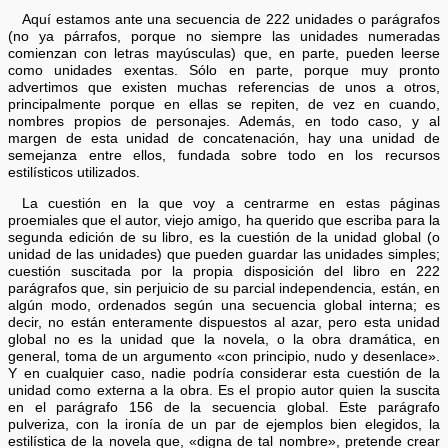
Aquí estamos ante una secuencia de 222 unidades o parágrafos
(no ya párrafos, porque no siempre las unidades numeradas
comienzan con letras mayúsculas) que, en parte, pueden leerse
como unidades exentas. Sólo en parte, porque muy pronto
advertimos que existen muchas referencias de unos a otros,
principalmente porque en ellas se repiten, de vez en cuando,
nombres propios de personajes. Además, en todo caso, y al
margen de esta unidad de concatenación, hay una unidad de
semejanza entre ellos, fundada sobre todo en los recursos
estilísticos utilizados.
La cuestión en la que voy a centrarme en estas páginas
proemiales que el autor, viejo amigo, ha querido que escriba para la
segunda edición de su libro, es la cuestión de la unidad global (o
unidad de las unidades) que pueden guardar las unidades simples;
cuestión suscitada por la propia disposición del libro en 222
parágrafos que, sin perjuicio de su parcial independencia, están, en
algún modo, ordenados según una secuencia global interna; es
decir, no están enteramente dispuestos al azar, pero esta unidad
global no es la unidad que la novela, o la obra dramática, en
general, toma de un argumento «con principio, nudo y desenlace».
Y en cualquier caso, nadie podría considerar esta cuestión de la
unidad como externa a la obra. Es el propio autor quien la suscita
en el parágrafo 156 de la secuencia global. Este parágrafo
pulveriza, con la ironía de un par de ejemplos bien elegidos, la
estilística de la novela que, «digna de tal nombre», pretende crear