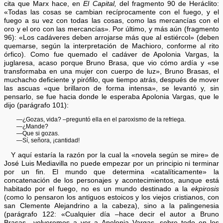
cita que Marx hace, en
El Capital,
del fragmento 90 de Heráclito:
«Todas las cosas se cambian recíprocamente con el fuego, y el
fuego a su vez con todas las cosas, como las mercancías con el
oro y el oro con las mercancías». Por último, y más aún (fragmento
96): «Los cadáveres deben arrojarse más que al estiércol» (deben
quemarse, según la interpretación de Machioro, conforme al rito
órfico). Como fue quemado el cadáver de Apolonia Vargas, la
juglaresa, acaso porque Bruno Brasa, que vio cómo ardía y «se
transformaba en una mujer con cuerpo de luz», Bruno Brasas, el
muchacho deficiente y pirófilo, que tiempo atrás, después de mover
las ascuas «que brillaron de forma intensa», se levantó y, sin
pensarlo, se fue hacia donde le esperaba Apolonia Vargas, que le
dijo (parágrafo 101):
—¿Gozas, vida? –preguntó ella en el paroxismo de la refriega.
—¿Mande?
—Que si gozas.
—Sí, señora, ¡cantidad!
Y aquí estaría la razón por la cual la «novela según se mire» de
José Luis Mediavilla no puede empezar por un principio ni terminar
por un fin. El mundo que determina «catalíticamente» la
concatenación de los personajes y acontecimientos, aunque está
habitado por el fuego, no es un mundo destinado a la
ekpirosis
(como lo pensaron los antiguos estoicos y los viejos cristianos, con
san Clemente Alejandrino a la cabeza), sino a la palingenesia
(parágrafo 122: «Cualquier día –hace decir el autor a Bruno
Brasas– volveremos a ver a Apolonia Vargas, sobre todo en los