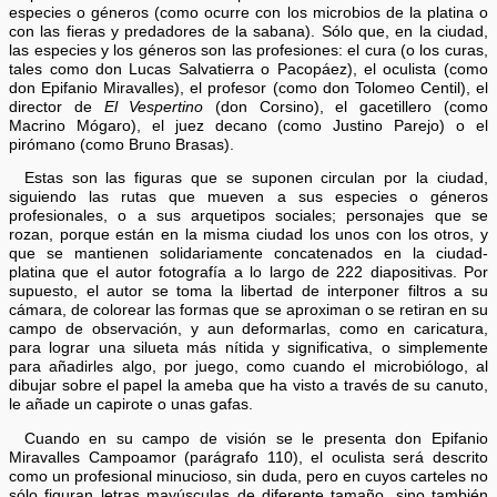
especies o géneros (como ocurre con los microbios de la platina o
con las fieras y predadores de la sabana). Sólo que, en la ciudad,
las especies y los géneros son las profesiones: el cura (o los curas,
tales como don Lucas Salvatierra o Pacopáez), el oculista (como
don Epifanio Miravalles), el profesor (como don Tolomeo Centil), el
director de
El Vespertino
(don Corsino), el gacetillero (como
Macrino Mógaro), el juez decano (como Justino Parejo) o el
pirómano (como Bruno Brasas).
Estas son las figuras que se suponen circulan por la ciudad,
siguiendo las rutas que mueven a sus especies o géneros
profesionales, o a sus arquetipos sociales; personajes que se
rozan, porque están en la misma ciudad los unos con los otros, y
que se mantienen solidariamente concatenados en la ciudad-
platina que el autor fotografía a lo largo de 222 diapositivas. Por
supuesto, el autor se toma la libertad de interponer filtros a su
cámara, de colorear las formas que se aproximan o se retiran en su
campo de observación, y aun deformarlas, como en caricatura,
para lograr una silueta más nítida y significativa, o simplemente
para añadirles algo, por juego, como cuando el microbiólogo, al
dibujar sobre el papel la ameba que ha visto a través de su canuto,
le añade un capirote o unas gafas.
Cuando en su campo de visión se le presenta don Epifanio
Miravalles Campoamor (parágrafo 110), el oculista será descrito
como un profesional minucioso, sin duda, pero en cuyos carteles no
sólo figuran letras mayúsculas de diferente tamaño, sino también