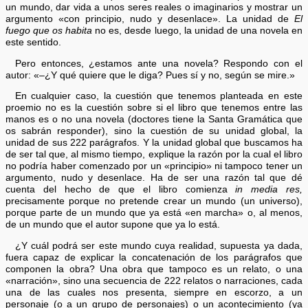
un mundo, dar vida a unos seres reales o imaginarios y mostrar un
argumento «con principio, nudo y desenlace». La unidad de
El
fuego que os habita
no es, desde luego, la unidad de una novela en
este sentido.
Pero entonces, ¿estamos ante una novela? Respondo con el
autor: «–¿Y qué quiere que le diga? Pues sí y no, según se mire.»
En cualquier caso, la cuestión que tenemos planteada en este
proemio no es la cuestión sobre si el libro que tenemos entre las
manos es o no una novela (doctores tiene la Santa Gramática que
os sabrán responder), sino la cuestión de su unidad global, la
unidad de sus 222 parágrafos. Y la unidad global que buscamos ha
de ser tal que, al mismo tiempo, explique la razón por la cual el libro
no podría haber comenzado por un «principio» ni tampoco tener un
argumento, nudo y desenlace. Ha de ser una razón tal que dé
cuenta del hecho de que el libro comienza
in media res,
precisamente porque no pretende crear un mundo (un universo),
porque parte de un mundo que ya está «en marcha» o, al menos,
de un mundo que el autor supone que ya lo está.
¿Y cuál podrá ser este mundo cuya realidad, supuesta ya dada,
fuera capaz de explicar la concatenación de los parágrafos que
componen la obra? Una obra que tampoco es un relato, o una
«narración», sino una secuencia de 222 relatos o narraciones, cada
una de las cuales nos presenta, siempre en escorzo, a un
personaje (o a un grupo de personajes) o un acontecimiento (ya