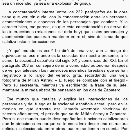
sea un incendio, ya sea una explosión de grisú).
La concatenación interna entre los 222 parágrafos de la obra
tiene que ver, sin duda, con la concatenación entre las personas,
acontecimientos o aspectos de los personajes que contiene. Y lo
característico, me parece, es que esta concatenación no deriva de
las interacciones (relaciones, se diría hoy) que estos personajes y
acontecimientos pudieran mantener entre sí, sino del «mundo que
cataliza estas interacciones».
¿Y qué mundo es ese? Lo diré de una vez, aun a riesgo de
equivocarme: ese mundo es la sociedad de nuestro presente; a lo
sumo, la sociedad española del siglo XX y comienzos del XXI. En el
parágrafo 203 un consejero de una comunidad autónoma, después
de ver por televisión los numerosos incendios forestales que se han
registrado a lo largo del verano, grita, recordando una vieja
fotografía de Millán Astray: «¡El fuego se combate con el fuego!»
Pero su secretaria, mientras va escribiendo la frase de su jefe,
mantiene la mirada abstraída pensando en los ojos de Zapatero.
Ese mundo que cataliza y explica las interacciones de los
personajes y del fuego es la sociedad española actual, pero en la
medida en que arrastra esa llamada «memoria histórica» de
setenta años antes, el periodo que va de Millán Astray a Zapatero.
Pero si ese mundo puede desempeñar las funciones catalizadoras
que le atribuimos es porque se le considera desde una estructura
definida, seleccionada entre otras, que no se tienen en cuenta. Por