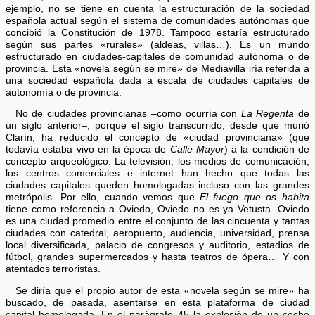
ejemplo, no se tiene en cuenta la estructuración de la sociedad
española actual según el sistema de comunidades autónomas que
concibió la Constitución de 1978. Tampoco estaría estructurado
según sus partes «rurales» (aldeas, villas…). Es un mundo
estructurado en ciudades-capitales de comunidad autónoma o de
provincia. Esta «novela según se mire» de Mediavilla iría referida a
una sociedad española dada a escala de ciudades capitales de
autonomía o de provincia.
No de ciudades provincianas –como ocurría con
La Regenta
de
un siglo anterior–, porque el siglo transcurrido, desde que murió
Clarín, ha reducido el concepto de «ciudad provinciana» (que
todavía estaba vivo en la época de
Calle Mayor
) a la condición de
concepto arqueológico. La televisión, los medios de comunicación,
los centros comerciales e internet han hecho que todas las
ciudades capitales queden homologadas incluso con las grandes
metrópolis. Por ello, cuando vemos que
El fuego que os habita
tiene como referencia a Oviedo, Oviedo no es ya Vetusta. Oviedo
es una ciudad promedio entre el conjunto de las cincuenta y tantas
ciudades con catedral, aeropuerto, audiencia, universidad, prensa
local diversificada, palacio de congresos y auditorio, estadios de
fútbol, grandes supermercados y hasta teatros de ópera… Y con
atentados terroristas.
Se diría que el propio autor de esta «novela según se mire» ha
buscado, de pasada, asentarse en esta plataforma de ciudad
capital homologada. En el parágrafo 45 la explosión de un coche