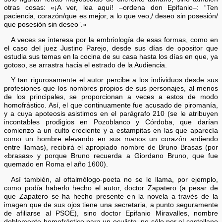
otras cosas: «¡A ver, lea aquí! –ordena don Epifanio–: “Ten
paciencia, corazón/que es mejor, a lo que veo,/ deseo sin posesión/
que posesión sin deseo”.»
A veces se interesa por la embriología de esas formas, como en
el caso del juez Justino Parejo, desde sus días de opositor que
estudia sus temas en la cocina de su casa hasta los días en que, ya
gotoso, se arrastra hacia el estrado de la Audiencia.
Y tan rigurosamente el autor percibe a los individuos desde sus
profesiones que los nombres propios de sus personajes, al menos
de los principales, se proporcionan a veces a estos de modo
homofrástico. Así, el que continuamente fue acusado de piromanía,
y a cuya apoteosis asistimos en el parágrafo 210 (se le atribuyen
incontables prodigios en Pozoblanco y Córdoba, que darían
comienzo a un culto creciente y a estampitas en las que aparecía
como un hombre elevando en sus manos un corazón ardiendo
entre llamas), recibirá el apropiado nombre de Bruno Brasas (por
«brasas» y porque Bruno recuerda a Giordano Bruno, que fue
quemado en Roma el año 1600).
Así también, al oftalmólogo-poeta no se le llama, por ejemplo,
como podía haberlo hecho el autor, doctor Zapatero (a pesar de
que Zapatero se ha hecho presente en la novela a través de la
imagen que de sus ojos tiene una secretaria, a punto seguramente
de afiliarse al PSOE), sino doctor Epifanio Miravalles, nombre
doblemente homofrástico para un oculista, no sólo por el castellano