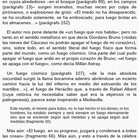
en cuyos alrededores –en el bosque (parágrafo 89), en los campos
(parágrafo 13)– surgen incendios, muchas veces por culpa de
pirómanos, o explosiones de grisú: «El miedo no ha desaparecido,
se ha ocultado solamente, se ha emboscado, para luego brotar en
los almacenes…» (parágrafo 152).
El autor nos pone delante de «un fuego que nos habita»; pero no
tanto en el sentido metafísico en que decía Giordano Bruno («todas
las nieves del Cáucaso no podrán apagar el fuego de mi corazón»),
sino, sobre todo, en el sentido literal del fuego físico que forma
parte del mundo, como un fuego cósmico. Una parte del cual pudo
apagar el fuego que ardió en el propio corazón de Bruno; «el fuego
se apaga con el fuego», como decía Millán Astray.
Un fuego cósmico (parágrafo 107), «de la más absoluta
oscuridad surgió la llama bocamina adentro abriéndose un incierto
camino hacia la luz del infierno en medio del estruendo de los
martillos…»), el fuego de Heráclito que, a través de Rafael Alberti
(cuya retórica no necesitaba saber qué era la
ekpirosis
ni la
palingenesia), parece estar inspirando a Mediavilla:
Este mundo, el mismo para todos, no lo han hecho ni los dioses, ni los
hombres; ha existido siempre y será siempre un fuego eternamente
vivo que se enciende según qué medidas y se apaga según qué
medidas (fragmento 30).
Más aún: «El fuego, en su progreso, juzgará y condenará a todas
las cosas» (fragmento 66). Más aún, y esto a través de la célebre