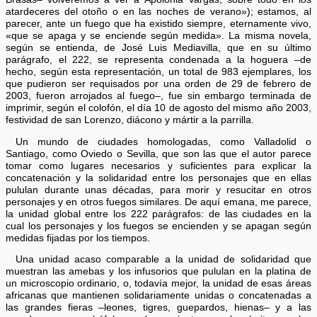
atardeceres del otoño o en las noches de verano»); estamos, al
parecer, ante un fuego que ha existido siempre, eternamente vivo,
«que se apaga y se enciende según medida». La misma novela,
según se entienda, de José Luis Mediavilla, que en su último
parágrafo, el 222, se representa condenada a la hoguera –de
hecho, según esta representación, un total de 983 ejemplares, los
que pudieron ser requisados por una orden de 29 de febrero de
2003, fueron arrojados al fuego–, fue sin embargo terminada de
imprimir, según el colofón, el día 10 de agosto del mismo año 2003,
festividad de san Lorenzo, diácono y mártir a la parrilla.
Un mundo de ciudades homologadas, como Valladolid o
Santiago, como Oviedo o Sevilla, que son las que el autor parece
tomar como lugares necesarios y suficientes para explicar la
concatenación y la solidaridad entre los personajes que en ellas
pululan durante unas décadas, para morir y resucitar en otros
personajes y en otros fuegos similares. De aquí emana, me parece,
la unidad global entre los 222 parágrafos: de las ciudades en la
cual los personajes y los fuegos se encienden y se apagan según
medidas fijadas por los tiempos.
Una unidad acaso comparable a la unidad de solidaridad que
muestran las amebas y los infusorios que pululan en la platina de
un microscopio ordinario, o, todavía mejor, la unidad de esas áreas
africanas que mantienen solidariamente unidas o concatenadas a
las grandes fieras –leones, tigres, guepardos, hienas– y a las