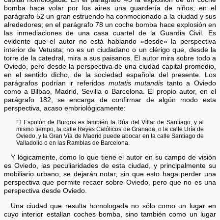
bomba hace volar por los aires una guardería de niños; en el
parágrafo 52 un gran estruendo ha conmocionado a la ciudad y sus
alrededores; en el parágrafo 78 un coche bomba hace explosión en
las inmediaciones de una casa cuartel de la Guardia Civil. Es
evidente que el autor no está hablando «desde» la perspectiva
interior de Vetusta; no es un ciudadano o un clérigo que, desde la
torre de la catedral, mira a sus paisanos. El autor mira sobre todo a
Oviedo, pero desde la perspectiva de una ciudad capital promedio,
en el sentido dicho, de la sociedad española del presente. Los
parágrafos podrían ir referidos
mutatis mutandis
tanto a Oviedo
como a Bilbao, Madrid, Sevilla o Barcelona. El propio autor, en el
parágrafo 182, se encarga de confirmar de algún modo esta
perspectiva, acaso embriológicamente:
El Espolón de Burgos es también la Rúa del Villar de Santiago, y al
mismo tiempo, la calle Reyes Católicos de Granada, o la calle Uría de
Oviedo, y la Gran Vía de Madrid puede abocar en la calle Santiago de
Valladolid o en las Ramblas de Barcelona.
Y lógicamente, como lo que tiene el autor en su campo de visión
es Oviedo, las peculiaridades de esta ciudad, y principalmente su
mobiliario urbano, se dejarán notar, sin que esto haga perder una
perspectiva que permite recaer sobre Oviedo, pero que no es una
perspectiva desde Oviedo.
Una ciudad que resulta homologada no sólo como un lugar en
cuyo interior estallan coches bomba, sino también como un lugar