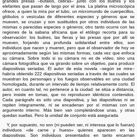
grandes presas –búfalos, cebras– junto con los buitres y los
elefantes que pasan de largo por el área. La platina microscópica
ofrece, a quien la mira por el tubo, un micromundo de cuerpecillos,
glóbulos o vesículas de diferentes especies y géneros que se
mueven, se cruzan y son sustituidos por otros individuos de las
mismas o parecidas especies o géneros; otro tanto ocurre con las
regiones de la sabana africana que el etólogo recorta para su
observación: los buitres, las fieras y las presas que por allí se
mueven, forjando una profunda solidaridad entre ellos, son
individuos que nacen y mueren, pero que el observador de hoy ve
aproximadamente según las mismas formas, cada vez que enfoca
su cámara. Sobre todo si su cámara no es de vídeo, sino una
cámara fotográfica que va girando sobre un objetivo, para producir
diapositivas seriadas. El autor de esta novela –según se mire–
habría obtenido 222 diapositivas seriadas a través de las cuales se
muestran los personajes y los fuegos observables en una ciudad
homologada, durante un intervalo de tiempo relativamente corto. El
autor, en cuanto tal, no pertenece a la ciudad: se sitúa a distancia,
pero insiste en tomas, que no reproducen idénticos contenidos.
Cada parágrafo es sólo una diapositiva, y las diapositivas ni se
repiten íntegramente, ni se encadenan por sí mismas con un
argumento interno. Más bien van completándose unas, y otras
quedan sueltas. Pero la unidad de conjunto está asegurada.
Y, por supuesto, no son (ni pueden ser, ni interesa que lo fueran)
individuos «de carne y hueso» quienes aparecen en las
diapositivas. Son individuos presentados en tanto encarnan