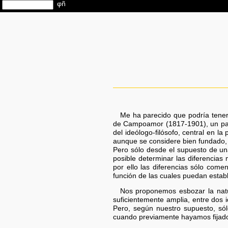
Me ha parecido que podría tener 
de Campoamor (1817-1901), un paral
del ideólogo-filósofo, central en l
aunque se considere bien fundado,
Pero sólo desde el supuesto de un
posible determinar las diferencias
por ello las diferencias sólo com
función de las cuales puedan estab
Nos proponemos esbozar la natura
suficientemente amplia, entre dos 
Pero, según nuestro supuesto, sól
cuando previamente hayamos fijado 