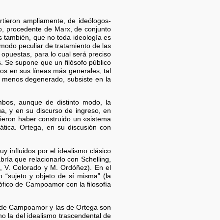
ieron ampliamente, de ideólogos-
io, procedente de Marx, de conjunto
 también, que no toda ideología es
 modo peculiar de tratamiento de las
 opuestas, para lo cual será preciso
s. Se supone que un filósofo público
nos en sus líneas más generales; tal
 o menos degenerado, subsiste en la
bos, aunque de distinto modo, la
, y en su discurso de ingreso, en
dieron haber construido un «sistema
mática. Ortega, en su discusión con
 influidos por el idealismo clásico
ía que relacionarlo con Schelling,
 V. Colorado y M. Ordóñez). En el
“sujeto y objeto de sí misma” (la
ófico de Campoamor con la filosofía
 de Campoamor y las de Ortega son
 la del idealismo trascendental de