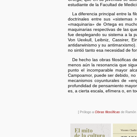
estudiante de la Facultad de Medic
La diferencia principal entre la 
doctrinales entre sus «sistemas 
«maquinaria» de Ortega es mucho
maquinarias respectivas de las que 
fue desplegando su sistema a la pa
Von Uexkull, Leibniz, Cassirer, E
antidarwinismo y su antimarxismo)
no sintió tanto esa necesidad de for
De hecho las obras filosóficas 
menos aún la resonancia que sigue
punto el incomparable mayor alca
Campoamor, puede ser debido, no a
mecanismos coyunturales de «engr
profundidad de pensamiento mayor, 
es, a cierta escala, efímera o, en to
[ Prólogo a
Obras filosóficas
de Ramón de