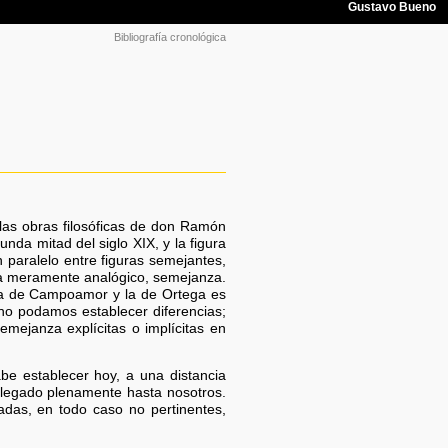
Bibliografía cronológica
 las obras filosóficas de don Ramón
da mitad del siglo XIX, y la figura
n paralelo entre figuras semejantes,
ea meramente analógico, semejanza.
 la de Campoamor y la de Ortega es
 no podamos establecer diferencias;
mejanza explícitas o implícitas en
abe establecer hoy, a una distancia
 llegado plenamente hasta nosotros.
adas, en todo caso no pertinentes,