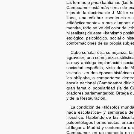
las formas
a priori
kantianas (las fo
Campoamor está más cerca de esa «
lejos de la doctrina de J. Müller
línea, una célebre «sentencia » 
«didácticamente» a sus alumnos d
mentira, todo se ve del color del c
ni realista) de este «kantismo posit
etológico, psicológico, social o hi
conformaciones de su propia subjeti
Cabe señalar otra semejanza, tan p
«graves»; una semejanza estilística
la muy análoga implantación social
sociedad española, vista desde M
visitarla– en dos épocas histórica
les obligaba, a comportarse dentr
escala nacional (Campoamor dirigió
gran fama o popularidad (la de Ca
oradores parlamentarios: Ortega du
y de la Restauración.
La condición de «filósofos munda
nada escolástica– y sembrada de 
filosófica. Hablando de las dificu
paleontólogos hermeneutas, enzarza
al llegar a Madrid y contemplar un
Campoamor, en un momento en el q