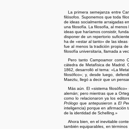
La primera semejanza entre Ca
filósofos. Suponemos que toda filo
de ideas socialmente arraigadas e
una filosofía. La filosofía, al men
ideas que haríamos consistir, funda
disponer de un repertorio suficient
ha de «estar al tanto» de las ideas
fue al menos la tradición propia d
filosofía universitaria, llamada a 
Pero tanto Campoamor como Ort
cátedra de Metafísica de Madrid.
1862, desarrolló el tema: «La Meta
filosófico»; y, desde luego, defen
Maeztu, llegó a decir que un pensa
Más aún. El «sistema filosófico»
alemán; pero mientras que a Orteg
como lo relacionaron ya los edito
Prólogo
que antepusieron a
El Pe
inteligencia) porque en afirmación
de la identidad de Schelling.»
Ahora bien, en el inevitable cont
también equiparables, en términos