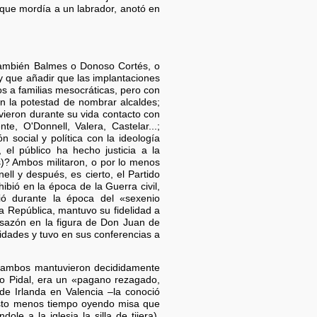
 que mordía a un labrador, anotó en
también Balmes o Donoso Cortés, o
 que añadir que las implantaciones
s a familias mesocráticas, pero con
on la potestad de nombrar alcaldes;
vieron durante su vida contacto con
e, O'Donnell, Valera, Castelar...;
social y política con la ideología
el público ha hecho justicia a la
s)? Ambos militaron, o por lo menos
ell y después, es cierto, el Partido
bió en la época de la Guerra civil,
ió durante la época del «sexenio
a República, mantuvo su fidelidad a
 sazón en la figura de Don Juan de
idades y tuvo en sus conferencias a
, ambos mantuvieron decididamente
dro Pidal, era un «pagano rezagado,
de Irlanda en Valencia –la conoció
sto menos tiempo oyendo misa que
e a la iglesia la silla de tijera).