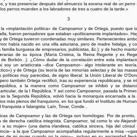
gos, y tras presenciar después del almuerzo la escena real de un perro
os perros muerden a los labradores de tres a cuatro de la tarde.»
3
 la «implantación política» de Campoamor y de Ortega, puesto que 
la, fueron pensadores que estaban «políticamente implantados». Hay
y de Ortega tuvieron coordenadas muy similares. Pertenecientes ambo
mor había nacido en una villa asturiana, pero de madre hidalga, y c
a familia burguesa de empresarios, publicistas, &c.); y de hecho mantu
literarias de su época (María Cristina, la Reina Regente y ex Regent
e Borbón...). ¿Cómo dudar de la correlación entre esta implantación 
i soy un aristócrata –dice Campoamor– algo intolerante en teoría, 
tico») y de Ortega (su teoría de las minorías selectas y de las masa
políticas muy parecidas, de signo liberal: la Unión Liberal de O'Donn
o también Ortega rectificó, tras su experiencia republicana, y se inhi
 República, a la manera como Campoamor se inhibió y se distanc
particular, de la I República. Y así como Campoamor, pasada la Primer
tras la Segunda República, volvió hacia la monarquía encarnada a la
años más plenos del franquismo, en los que fundó el Instituto de Human
 franquista o falangista: Laín, Tovar, Conde...
íticas de Campoamor y las de Ortega son homólogas. Por de pronto
a de derecha católica integrista. Campoamor, tal como lo vio Alejan
 a su mujer» (una dama irlandesa, católica sincera, hija del cónsul 
rovincia– a la que Campoamor acompañaba regularmente a misa –«ga
 de mi mujer cuando no la oigo»–, incluso en su ancianidad llevándol