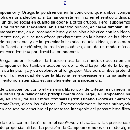
2
mpoamor y Ortega la pondremos en la condición, que ambos compart
sofía es una ideología, si tomamos este término en el sentido ordinar
n un grupo social en cuanto se opone a otros grupos. Pero, suponemos
os la de tradición académica, en su sentido público, envuelve también un
mentalmente, en el reconocimiento y discusión dialéctica con las ideas
emente rico, que se nos ofrece precisamente en la historia de las idea
 de su presente, y de la genealogía histórica de tales ideas, por lo me
e la filosofía académica, la tradición platónica, que, de un modo más
veces «académica» por discutible antonomasia.
ega fueron filósofos de tradición académica; incluso ocuparon am
 Campoamor fue también académico de la Real Española de la Lengua
física limpia, fija y da esplendor al lenguaje.» Más aún: ambos preten
dieron la necesidad de que la filosofía se expresase en forma siste
miento no sistemático es, simplemente, una indecencia.
 de Campoamor, como el «sistema filosófico» de Ortega, estuvieron muy
a habría que relacionarlo principalmente con Hegel, a Campoamor habr
res, en 1901, de sus
Obras completas
(don Urbano González Serrano,
rsonalismo,
dicen los editores: «Premeditadamente hemos subrayado 
 tan escueta se descubre el parentesco innegable del pensamiento filos
exto de la confrontación entre el
idealismo
y el
realismo,
las posiciones
 de proporcionalidad. La posición de Campoamor no es en modo alguno