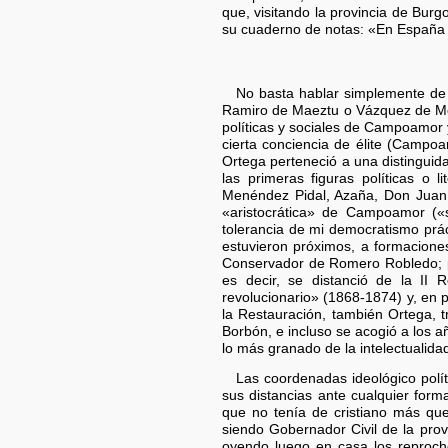
que, visitando la provincia de Bur
su cuaderno de notas: «En España l
No basta hablar simplemente de
Ramiro de Maeztu o Vázquez de Mel
políticas y sociales de Campoamor 
cierta conciencia de élite (Campoa
Ortega perteneció a una distinguid
las primeras figuras políticas o 
Menéndez Pidal, Azaña, Don Juan d
«aristocrática» de Campoamor («s
tolerancia de mi democratismo prác
estuvieron próximos, a formaciones 
Conservador de Romero Robledo; per
es decir, se distanció de la II
revolucionario» (1868-1874) y, en 
la Restauración, también Ortega, 
Borbón, e incluso se acogió a los 
lo más granado de la intelectualidad
Las coordenadas ideológico pol
sus distancias ante cualquier form
que no tenía de cristiano más que
siendo Gobernador Civil de la p
oyendo luego en casa los reproches