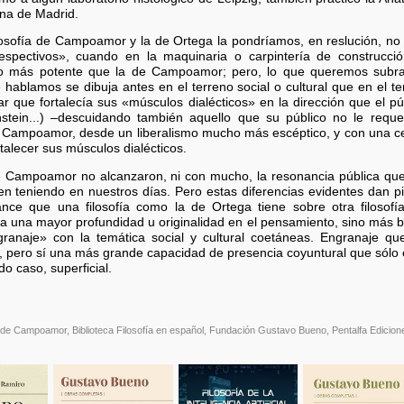
ina de Madrid.
filosofía de Campoamor y la de Ortega la pondríamos, en reslución, no 
respectivos», cuando en la maquinaria o carpintería de construcci
 más potente que la de Campoamor; pero, lo que queremos subrayar
hablamos se dibuja antes en el terreno social o cultural que en el terr
r que fortalecía sus «músculos dialécticos» en la dirección que el p
instein...) –descuidando también aquello que su público no le requ
. Campoamor, desde un liberalismo mucho más escéptico, y con una ce
talecer sus músculos dialécticos.
de Campoamor no alcanzaron, ni con mucho, la resonancia pública que
n teniendo en nuestros días. Pero estas diferencias evidentes dan pi
nce que una filosofía como la de Ortega tiene sobre otra filoso
 una mayor profundidad u originalidad en el pensamiento, sino más b
anaje» con la temática social y cultural coetáneas. Engranaje qu
pero sí una más grande capacidad de presencia coyuntural que sólo el
do caso, superficial.
 Campoamor, Biblioteca Filosofía en español, Fundación Gustavo Bueno, Pentalfa Ediciones