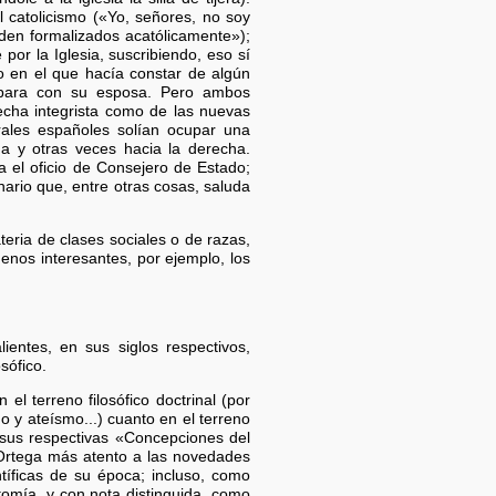
l catolicismo («Yo, señores, no soy
den formalizados acatólicamente»);
or la Iglesia, suscribiendo, eso sí
o en el que hacía constar de algún
 para con su esposa. Pero ambos
echa integrista como de las nuevas
erales españoles solían ocupar una
da y otras veces hacia la derecha.
 el oficio de Consejero de Estado;
ario que, entre otras cosas, saluda
teria de clases sociales o de razas,
enos interesantes, por ejemplo, los
ientes, en sus siglos respectivos,
sófico.
el terreno filosófico doctrinal (por
o y ateísmo...) cuanto en el terreno
e sus respectivas «Concepciones del
 Ortega más atento a las novedades
tíficas de su época; incluso, como
tomía, y con nota distinguida, como