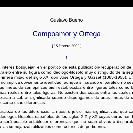
Gustavo Bueno
Campoamor y Ortega
[ 15 febrero 2003 ]
1
interés bosquejar, en el pórtico de esta publicación-recuperación de
elo entre su figura como ideólogo-filósofo muy distinguido de la segun
a primera mitad del siglo XX, don José Ortega y Gasset (1883-1955). U
 no implica obviamente identidad, aunque sí, cuando el paralelo no s
as líneas de semejanzas bien establecidas entre figuras tales como
 más reales entre tales figuras. No existen dos cosas entre las cuales
enzarán a cobrar significado cuando dispongamos de unas líneas de se
lecerse esas diferencias.
leza de las diferencias, a nuestro juicio más significativas, que c
ideólogos filósofos españoles de los siglos XIX y XX cuyas obras han
o será posible establecer diferencias que no sean obvias o disparat
las semejanzas utilizables como criterios de pertinencia.