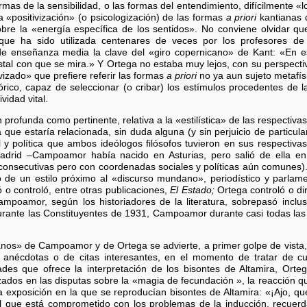
rmas de la sensibilidad, o las formas del entendimiento, difícilmente «l
positivización» (o psicologización) de las formas
a priori
kantianas d
 sobre la «energía específica de los sentidos». No conviene olvida
que ha sido utilizada centenares de veces por los profesores de 
e enseñanza media la clave del «giro copernicano» de Kant: «En e
ristal con que se mira.» Y Ortega no estaba muy lejos, con su perspectiv
ivizado» que prefiere referir las formas
a priori
no ya aun sujeto metafísi
stórico, capaz de seleccionar (o cribar) los estímulos procedentes de
vidad vital.
rofunda como pertinente, relativa a la «estilística» de las respectivas
 que estaría relacionada, sin duda alguna (y sin perjuicio de particu
 y política que ambos ideólogos filósofos tuvieron en sus respectiva
adrid –Campoamor había nacido en Asturias, pero salió de ella en
s consecutivas pero con coordenadas sociales y políticas aún comunes)
o de un estilo próximo al «discurso mundano», periodístico y parlame
 o controló, entre otras publicaciones,
El Estado;
Ortega controló o di
mpoamor, según los historiadores de la literatura, sobrepasó inclus
rante las Constituyentes de 1931, Campoamor durante casi todas las le
nos» de Campoamor y de Ortega se advierte, a primer golpe de vista, en
anécdotas o de citas interesantes, en el momento de tratar de cues
ltades que ofrece la interpretación de los bisontes de Altamira, Ort
dos en las disputas sobre la «magia de fecundación », la reacción q
a exposición en la que se reproducían bisontes de Altamira: «¡Ajo, qu
ue está comprometido con los problemas de la inducción, recuerda 