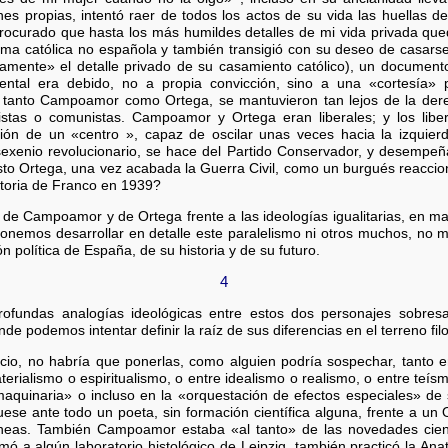
s propias, intentó raer de todos los actos de su vida las huellas de
rocurado que hasta los más humildes detalles de mi vida privada que
 católica no española y también transigió con su deseo de casarse p
icamente» el detalle privado de su casamiento católico), un document
ntal era debido, no a propia convicción, sino a una «cortesía»
as», tanto Campoamor como Ortega, se mantuvieron tan lejos de la der
uistas o comunistas. Campoamor y Ortega eran liberales; y los lib
ición de un «centro », capaz de oscilar unas veces hacia la izquier
enio revolucionario, se hace del Partido Conservador, y desempeña
sto Ortega, una vez acabada la Guerra Civil, como un burgués reaccion
ctoria de Franco en 1939?
s de Campoamor y de Ortega frente a las ideologías igualitarias, en ma
onemos desarrollar en detalle este paralelismo ni otros muchos, no m
 política de España, de su historia y de su futuro.
4
ofundas analogías ideológicas entre estos dos personajes sobresal
podemos intentar definir la raíz de sus diferencias en el terreno filo
icio, no habría que ponerlas, como alguien podría sospechar, tanto en 
erialismo o espiritualismo, o entre idealismo o realismo, o entre teísm
a «maquinaria» o incluso en la «orquestación de efectos especiales» d
 ante todo un poeta, sin formación científica alguna, frente a un
táneas. También Campoamor estaba «al tanto» de las novedades cien
ó a algún laboratorio histológico de Leipzig, también practicó la Ana