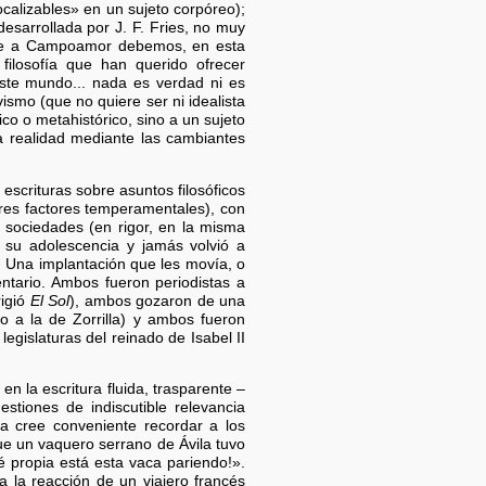
ocalizables» en un sujeto corpóreo);
esarrollada por J. F. Fries, no muy
r que a Campoamor debemos, en esta
filosofía que han querido ofrecer
ste mundo... nada es verdad ni es
ismo (que no quiere ser ni idealista
co o metahistórico, sino a un sujeto
 la realidad mediante las cambiantes
 escrituras sobre asuntos filosóficos
lares factores temperamentales), con
s sociedades (en rigor, en la misma
 su adolescencia y jamás volvió a
. Una implantación que les movía, o
ntario. Ambos fueron periodistas a
rigió
El Sol
), ambos gozaron de una
o a la de Zorrilla) y ambos fueron
gislaturas del reinado de Isabel II
 la escritura fluida, trasparente –
tiones de indiscutible relevancia
ega cree conveniente recordar a los
ue un vaquero serrano de Ávila tuvo
é propia está esta vaca pariendo!».
la reacción de un viajero francés