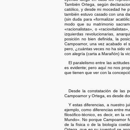
También Ortega, según declaracione
católico, y desde mi mocedad he p
también estuvo casado con una dama
(sin duda para «formalizar acatól
modo que su matrimonio sacrame
«racionalistas», o «raciovitalist
izquierdas revolucionarias, anarq
posición no bien definida, la pos
Campoamor, una vez acabado el sex
pero, ¿cuántas veces no ha sido vi
con alegría (carta a Marañón) la vi
El paralelismo entre las actitude
es evidente; pero aquí no nos prop
que tienen que ver con la concepción
Desde la constatación de las pr
Campoamor y Ortega, es desde donde 
Y estas diferencias, a nuestro ju
ejemplo, como diferencias entre mat
filosófico-técnico, es decir, en l
Mundo». No porque Campoamor fuese
de la física o de la biología coe
Ortega, que en su juventud se asom