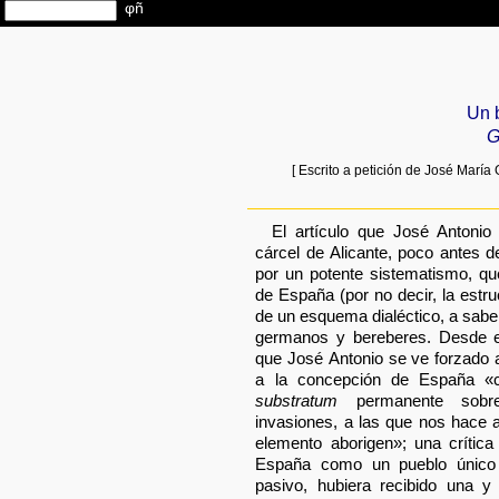
Un b
G
[ Escrito a petición de José Marí
El artículo que José Antonio
cárcel de Alicante, poco antes d
por un potente sistematismo, que
de España (por no decir, la estr
de un esquema dialéctico, a saber
germanos y bereberes. Desde e
que José Antonio se ve forzado a
a la concepción de España «
substratum
permanente sobre 
invasiones, a las que nos hace a
elemento aborigen»; una crític
España como un pueblo único 
pasivo, hubiera recibido una y