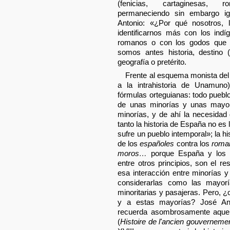
(fenicias, cartaginesas, 
permaneciendo sin embargo i
Antonio: «¿Por qué nosotros, 
identificarnos más con los ind
romanos o con los godos que 
somos antes historia, destino 
geografía o pretérito.
Frente al esquema monista del
a la intrahistoria de Unamuno
fórmulas orteguianas: todo pueblo
de unas minorías y unas mayor
minorías, y de ahí la necesidad 
tanto la historia de España no es 
sufre un pueblo intemporal»; la hi
de los
españoles
contra los
roma
moros…
porque España y los e
entre otros principios, son el r
esa interacción entre minorías y
considerarlas como las mayorí
minoritarias y pasajeras. Pero, ¿
y a estas mayorías? José Ant
recuerda asombrosamente aquel 
(
Histoire de l'ancien gouverneme