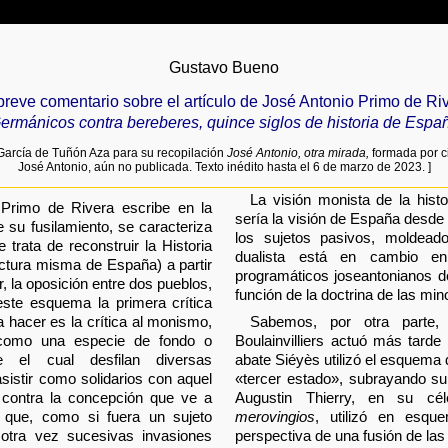
Gustavo Bueno
reve comentario sobre el artículo de José Antonio Primo de Ri
ermánicos contra bereberes, quince siglos de historia de Espa
a García de Tuñón Aza para su recopilación
José Antonio, otra mirada,
formada por ci
José Antonio, aún no publicada. Texto inédito hasta el 6 de marzo de 2023. ]
La visión monista de la hist
 Primo de Rivera escribe en la
sería la visión de España desde l
e su fusilamiento, se caracteriza
los sujetos pasivos, moldeado
 trata de reconstruir la Historia
dualista está en cambio en
uctura misma de España) a partir
programáticos joseantonianos de
, la oposición entre dos pueblos,
función de la doctrina de las min
ste esquema la primera crítica
 hacer es la crítica al monismo,
Sabemos, por otra parte,
como una especie de fondo o
Boulainvilliers actuó más tard
el cual desfilan diversas
abate Siéyès utilizó el esquema d
sistir como solidarios con aquel
«tercer estado», subrayando su
a contra la concepción que ve a
Augustin Thierry, en su cé
que, como si fuera un sujeto
merovingios
, utilizó en esque
 otra vez sucesivas invasiones
perspectiva de una fusión de las