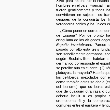
XVIII para reconstruir la histor
hombres en el país [Francia]: fr
fueron gentilhombres y todos l
convirtieron en sujetos, los 
después de la conquista los fr
verdaderos nobles y los únicos c
¿Cómo poner en correspondenc
de España? Por de pronto hab
orteguiana de los visigodos dege
España invertebrada
. Parece 
pasado por alto esta tesis fund
son sencillamente germanos, son
según Boulainvilliers habrían 
germánico corresponde el espíri
se percibe aún en el norte. ¿Qui
plebeyos, la mayoría? Habría que
los celtíberos, mezclados con e
como también antes se decía (en
del iberismo), que los iberos e
que de cualquier otra raza o cul
debería incluir a los propios
cromosoma 6 y la comparació
comunes entre el euskera y lengu