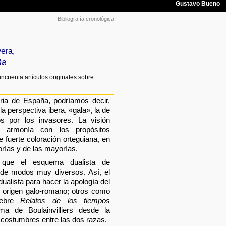
Bibliografía cronológica
vera,
ña
ncuenta artículos originales sobre
oria de España, podríamos decir,
a perspectiva ibera, «gala», la de
s por los invasores. La visión
 armonía con los propósitos
 fuerte coloración orteguiana, en
orías y de las mayorías.
 que el esquema dualista de
e de modos muy diversos. Así, el
ualista para hacer la apología del
 origen galo-romano; otros como
lebre
Relatos de los tiempos
ma de Boulainvilliers desde la
 costumbres entre las dos razas.