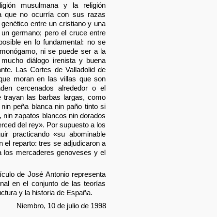
eligión musulmana y la religión
sa que no ocurría con sus razas
 genético entre un cristiano y una
un germano; pero el cruce entre
posible en lo fundamental: no se
 monógamo, ni se puede ser a la
or mucho diálogo irenista y buena
nte. Las Cortes de Valladolid de
ue moran en las villas que son
nden cercenados alrededor o el
e trayan las barbas largas, como
nin peña blanca nin paño tinto si
, nin zapatos blancos nin dorados
erced del rey». Por supuesto a los
uir practicando «su abominable
 el reparto: tres se adjudicaron a
 a los mercaderes genoveses y el
tículo de José Antonio representa
nal en el conjunto de las teorías
uctura y la historia de España.
Niembro, 10 de julio de 1998