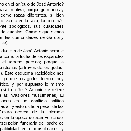
o en el artículo de José Antonio?
ría afirmativa, porque germanos y
 como razas diferentes, si bien
que valora en la raza, tanto o más
nte zoológicos, sus cualidades
in de cuentas. Como sigue siendo
en las comunidades de Galicia y
lar).
dualista de José Antonio permite
ya como la lucha de los españoles
el terreno perdido; porque la
ristianos (a través de los godos)
s). Este esquema raciológico nos
, porque los godos fueron muy
ético, y por supuesto lo mismo
(si bien José Antonio se refiere
e las invasiones musulmanas). El
ianos es un conflicto político
acial, y esto dicho a pesar de las
astro acerca de la tolerante
nes en la época de San Fernando,
nscripción funeraria del padre de
patibilidad entre musulmanes y