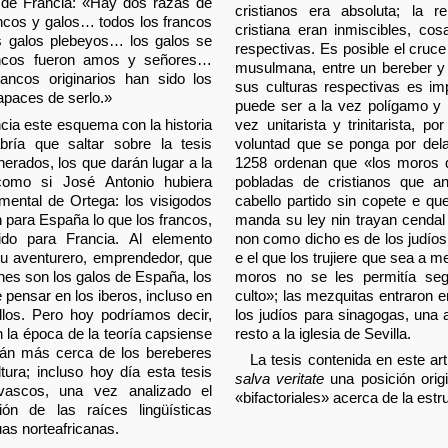
ia de Francia: «Hay dos razas de
cristianos era absoluta; la r
ancos y galos… todos los francos
cristiana eran inmiscibles, co
os galos plebeyos… los galos se
respectivas. Es posible el cruce
francos fueron amos y señores…
musulmana, entre un bereber y 
ancos originarios han sido los
sus culturas respectivas es im
apaces de serlo.»
puede ser a la vez polígamo y
ia este esquema con la historia
vez unitarista y trinitarista, p
ría que saltar sobre la tesis
voluntad que se ponga por dela
nerados, los que darán lugar a la
1258 ordenan que «los moros q
como si José Antonio hubiera
pobladas de cristianos que a
amental de Ortega: los visigodos
cabello partido sin copete e qu
 para España lo que los francos,
manda su ley nin trayan cendal 
sido para Francia. Al elemento
non como dicho es de los judíos
tu aventurero, emprendedor, que
e el que los trujiere que sea a m
énes son los galos de España, los
moros no se les permitía seg
 pensar en los iberos, incluso en
culto»; las mezquitas entraron en
llos. Pero hoy podríamos decir,
los judíos para sinagogas, una
 la época de la teoría capsiense
resto a la iglesia de Sevilla.
stán más cerca de los bereberes
La tesis contenida en este ar
tura; incluso hoy día esta tesis
salva veritate
una posición origi
 vascos, una vez analizado el
«bifactoriales» acerca de la estr
n de las raíces lingüísticas
as norteafricanas.