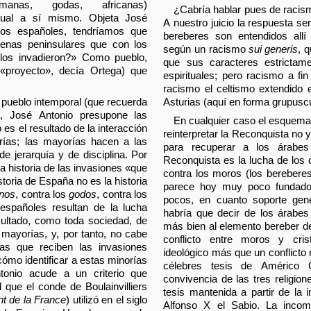
romanas, godas, africanas)
¿Cabría hablar pues de racism
gual a sí mismo. Objeta José
A nuestro juicio la respuesta se
los españoles, tendríamos que
bereberes son entendidos allí
ígenas peninsulares que con los
según un racismo
sui generis
, 
los invadieron?» Como pueblo,
que sus caracteres estrictame
(«proyecto», decía Ortega) que
espirituales; pero racismo a f
racismo el celtismo extendido 
 pueblo intemporal (que recuerda
Asturias (aquí en forma grupuscu
), José Antonio presupone las
En cualquier caso el esquema 
 es el resultado de la interacción
reinterpretar la Reconquista no 
ías; las mayorías hacen a las
para recuperar a los árabes 
de jerarquía y de disciplina. Por
Reconquista es la lucha de los c
la historia de las invasiones «que
contra los moros (los berebere
storia de España no es la historia
parece hoy muy poco fundado
nos
, contra los
godos
, contra los
pocos, en cuanto soporte gen
spañoles resultan de la lucha
habría que decir de los árabes 
esultado, como toda sociedad, de
más bien al elemento bereber d
 mayorías, y, por tanto, no cabe
conflicto entre moros y crist
as que reciben las invasiones
ideológico más que un conflicto r
cómo identificar a estas minorías
célebres tesis de Américo C
onio acude a un criterio que
convivencia de las tres religio
que el conde de Boulainvilliers
tesis mantenida a partir de la i
nt de la France
) utilizó en el siglo
Alfonso X el Sabio. La incom