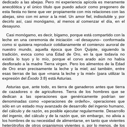
dedicado a las abejas. Pero mi experiencia apícola es meramente
anecdótica y el único título que puedo aducir como pregonero de
esta fiesta no tiene que ver propiamente con mis relaciones con las
abejas, sino con mi amor a la miel. Un amor fiel, indisoluble y, por
decirlo así, casi monógamo, al menos al comenzar el día, en el
desayuno.
Casi monógamo, es decir, bígamo, porque está compartido con la
leche en una ceremonia de iniciación –el desayuno– conformada
como si quisiera reproducir cotidianamente el comienzo auroral de
nuestro mundo, aquella época que Don Quijote, siguiendo la
tradición, evoca como una Edad de Oro, en la que todavía no
existía lo tuyo y lo mío, porque el corvo arado aún no había
desflorado a la madre Tierra virgen. Pero los alimentos de la Edad
de Oro eran precisamente la leche y la miel; así también, entre
esas tierras de las que «mana la leche y la miel» (para utilizar la
expresión del
Éxodo
3:8) está Asturias.
Asturias que, ante todo, es tierra de ganaderos antes que tierra
de cazadores o de agricultores. Tierra de los hombres que se
dedican a las operaciones que genéricamente podrían ser
denominadas como «operaciones de ordeño», operaciones que
sólo en un estado muy avanzado de desarrollo del ingenio humano,
del cálculo y de razón, es posible ejecutar regularmente. Desarrollo
del ingenio, del cálculo y de la razón que, sin embargo, no alivia a
los hombres de su necesidad de alimentarse, en tanto que vivientes
heterótrofos de otros organismos vivientes o, por lo menos, de los