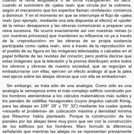
cuando la reina languidece o se torna «zanganera», es decir,
cuando el suministro de «jalea real» que circula por la colmena,
según el mecanismo que los expertos llaman «trofalaxis» comienza
a disminuir. Y en el momento en que se interrumpe el flujo de «jalea
real» (por ejemplo, mediante una tela dispuesta al efecto) el «poder
de la reina» desaparece y las obreras comenzarán a preparar una
reina sucesora. No ocurre exactamente así con nuestras reinas (o
con nuestras princesas) que mantienen su influencia no ya a través
de la «reproducción» en las obreras de su propia sustancia
participada como «jalea real», sino a través de la reproducción en
el pueblo de su figura en las imágenes televisadas o calcadas en el
papel brillante de las revistas del corazón; pero podría decirse que
estas imágenes que la televisión y la prensa distribuyen entre todos
los obreros y obreras de nuestra sociedad, que se regocijan al
embadurnarse con ellas, ejercen un efecto análogo al que la jalea
real ejerce sobre las abejas obreras que con ella se embadurnan.
Sin embargo, se trata sólo de una analogía. Como sólo es una
analogía la semejanza entre el más complejo edificio construido por
los hombres ateniéndose a los cálculos matemáticos más sutiles y
los panales de celdillas hexagonales (cuyos ángulos calculó König,
para las abejas en 109° 28' y 70° 32') mediante los cuales queda
«resuelto el problema» de cubicación máxima y densidad mínima
que Réaumur había planteado. Porque la construcción de los
panales por las abejas tiene muy poco que ver con la construcción
de los edificios por los hombres. Marx formuló la diferencia
señalando que mientras las abejas no se representan previamente