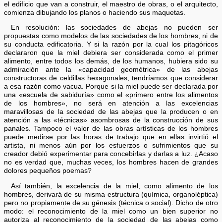
el edificio que van a construir, el maestro de obras, o el arquitecto,
comienza dibujando los planos o haciendo sus maquetas.
En resolución: las sociedades de abejas no pueden ser
propuestas como modelos de las sociedades de los hombres, ni de
su conducta edificatoria. Y si la razón por la cual los pitagóricos
declararon que la miel debiera ser considerada como el primer
alimento, entre todos los demás, de los humanos, hubiera sido su
admiración ante la «capacidad geométrica» de las abejas
constructoras de celdillas hexagonales, tendríamos que considerar
a esa razón como vacua. Porque si la miel puede ser declarada por
una «escuela de sabiduría» como el «primero entre los alimentos
de los hombres», no será en atención a las excelencias
maravillosas de la sociedad de las abejas que la producen o en
atención a las «técnicas» asombrosas de la construcción de sus
panales. Tampoco el valor de las obras artísticas de los hombres
puede medirse por las horas de trabajo que en ellas invirtió el
artista, ni menos aún por los esfuerzos o sufrimientos que su
creador debió experimentar para concebirlas y darlas a luz. ¿Acaso
no es verdad que, muchas veces, los hombres hacen de grandes
dolores pequeños poemas?
Así también, la excelencia de la miel, como alimento de los
hombres, derivará de su misma estructura (química, organoléptica)
pero no propiamente de su génesis (técnica o social). Dicho de otro
modo: el reconocimiento de la miel como un bien superior no
autoriza al reconocimiento de la sociedad de las abejas como