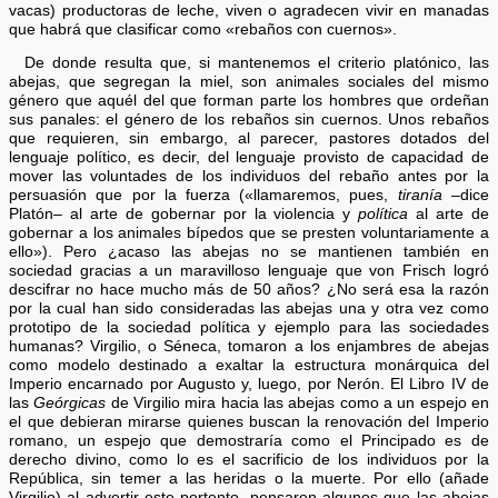
vacas) productoras de leche, viven o agradecen vivir en manadas
que habrá que clasificar como «rebaños con cuernos».
De donde resulta que, si mantenemos el criterio platónico, las
abejas, que segregan la miel, son animales sociales del mismo
género que aquél del que forman parte los hombres que ordeñan
sus panales: el género de los rebaños sin cuernos. Unos rebaños
que requieren, sin embargo, al parecer, pastores dotados del
lenguaje político, es decir, del lenguaje provisto de capacidad de
mover las voluntades de los individuos del rebaño antes por la
persuasión que por la fuerza («llamaremos, pues,
tiranía
–dice
Platón– al arte de gobernar por la violencia y
política
al arte de
gobernar a los animales bípedos que se presten voluntariamente a
ello»). Pero ¿acaso las abejas no se mantienen también en
sociedad gracias a un maravilloso lenguaje que von Frisch logró
descifrar no hace mucho más de 50 años? ¿No será esa la razón
por la cual han sido consideradas las abejas una y otra vez como
prototipo de la sociedad política y ejemplo para las sociedades
humanas? Virgilio, o Séneca, tomaron a los enjambres de abejas
como modelo destinado a exaltar la estructura monárquica del
Imperio encarnado por Augusto y, luego, por Nerón. El Libro IV de
las
Geórgicas
de Virgilio mira hacia las abejas como a un espejo en
el que debieran mirarse quienes buscan la renovación del Imperio
romano, un espejo que demostraría como el Principado es de
derecho divino, como lo es el sacrificio de los individuos por la
República, sin temer a las heridas o la muerte. Por ello (añade
Virgilio) al advertir este portento, pensaron algunos que las abejas