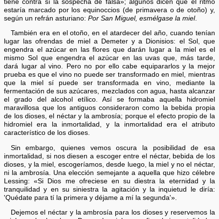
tiene contra sí la sospecha de falsa»; algunos dicen que el ritmo
estaría marcado por los equinoccios (de primavera o de otoño) y,
según un refrán asturiano:
Por San Miguel, esmélgase la miel
.
También era en el otoño, en el atardecer del año, cuando tenían
lugar las ofrendas de miel a Demeter y a Dionisios: el Sol, que
engendra el azúcar en las flores que darán lugar a la miel es el
mismo Sol que engendra el azúcar en las uvas que, más tarde,
dará lugar al vino. Pero no por ello cabe equipararlos y la mejor
prueba es que el vino no puede ser transformado en miel, mientras
que la miel sí puede ser transformada en vino, mediante la
fermentación de sus azúcares, mezclados con agua, hasta alcanzar
el grado del alcohol etílico. Así se formaba aquella hidromiel
maravillosa que los antiguos consideraron como la bebida propia
de los dioses, el néctar y la ambrosía; porque el efecto propio de la
hidromiel era la inmortalidad, y la inmortalidad era el atributo
característico de los dioses.
Sin embargo, quienes vemos oscura la posibilidad de esa
inmortalidad, si nos diesen a escoger entre el néctar, bebida de los
dioses, y la miel, escogeríamos, desde luego, la miel y no el néctar,
ni la ambrosía. Una elección semejante a aquella que hizo célebre
Lessing: «Si Dios me ofreciese en su diestra la eternidad y la
tranquilidad y en su siniestra la agitación y la inquietud le diría:
'Quédate para tí la primera y déjame a mí la segunda'».
Dejemos el néctar y la ambrosía para los dioses y reservemos la