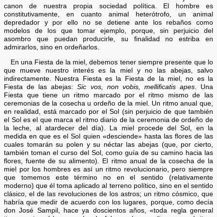
canon de nuestra propia sociedad política. El hombre es
constitutivamente, en cuanto animal heterótrofo, un animal
depredador y por ello no se detiene ante los rebaños como
modelos de los que tomar ejemplo, porque, sin perjuicio del
asombro que puedan producirle, su finalidad no estriba en
admirarlos, sino en ordeñarlos.
En una Fiesta de la miel, debemos tener siempre presente que lo
que mueve nuestro interés es la miel y no las abejas, salvo
indirectamente. Nuestra Fiesta es la Fiesta de la miel, no es la
Fiesta de las abejas:
Sic vos, non vobis, mellificatis apes
. Una
Fiesta que tiene un ritmo marcado por el ritmo mismo de las
ceremonias de la cosecha u ordeño de la miel. Un ritmo anual que,
en realidad, está marcado por el Sol (sin perjuicio de que también
el Sol es el que marca el ritmo diario de la ceremonia de ordeño de
la leche, al atardecer del día). La miel procede del Sol, en la
medida en que es el Sol quien «desciende» hasta las flores de las
cuales tomarán su polen y su néctar las abejas (que, por cierto,
también toman el curso del Sol, como guía de su camino hacia las
flores, fuente de su alimento). El ritmo anual de la cosecha de la
miel por los hombres es así un ritmo revolucionario, pero siempre
que tomemos este término no en el sentido (relativamente
moderno) que él toma aplicado al terreno político, sino en el sentido
clásico, el de las revoluciones de los astros; un ritmo cósmico, que
habría que medir de acuerdo con los lugares, porque, como decía
don José Sampil, hace ya doscientos años, «toda regla general