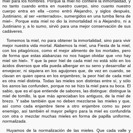
miel para los hombres. Porque la miel no confiere la inmortalidad, y
no tanto cuando entra en nuestro cuerpo, sino cuanto nuestro
cuerpo entra en ella –como entró Alejandro, y siglos después,
Justiniano, al ser «enterrados», sumergidos en una tumba llena de
miel–. Porque esta miel no dio la inmortalidad ni a Alejandro, ni a
Justiniano y, a lo sumo, sirvió para una mejor conservación de sus
cadáveres.
Tomemos la miel, no para obtener la inmortalidad, sino para vivir
mejor nuestra vida mortal. Alabemos la miel, una Fiesta de la miel,
con los pitagóricos, como el mejor alimento de los mortales, pero
de forma que estas alabanzas no nos hagan olvidar que «no hay
miel sin hiel». Y que la peor hiel de cada miel no está sólo en los
ácidos diversos que ella pueda albergar en su seno y desarrollar al
envejecer, ni siquiera en los aguijones que, de vez en cuando, se
clavan en quien opera en los enjambres; la peor hiel de cada miel
es otra miel distinta. Todas las mieles son distintas entre sí, y sólo
los asnos las confunden, porque no se hizo la miel para su boca. El
sabio, que es el que entiende de sabores, las distingue: distingue la
miel de tomillo, la que más apreciaban los antiguos, de la miel de
brezo. Y sabe también que no deben mezclarse las mieles y que,
así como cada enjambre tiene a otro enjambre como su peor
enemigo, así también el mayor peligro para la miel es confundirla
con otra o mezclar muchas mieles en forma de papilla uniforme,
normalizada
.
Huyamos de la normalización de las mieles. Que cada valle y