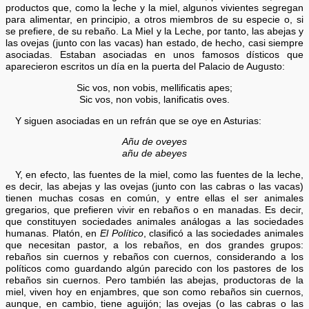
productos que, como la leche y la miel, algunos vivientes segregan
para alimentar, en principio, a otros miembros de su especie o, si
se prefiere, de su rebaño. La Miel y la Leche, por tanto, las abejas y
las ovejas (junto con las vacas) han estado, de hecho, casi siempre
asociadas. Estaban asociadas en unos famosos dísticos que
aparecieron escritos un día en la puerta del Palacio de Augusto:
Sic vos, non vobis, mellificatis apes;
Sic vos, non vobis, lanificatis oves.
Y siguen asociadas en un refrán que se oye en Asturias:
Añu de oveyes
añu de abeyes
Y, en efecto, las fuentes de la miel, como las fuentes de la leche,
es decir, las abejas y las ovejas (junto con las cabras o las vacas)
tienen muchas cosas en común, y entre ellas el ser animales
gregarios, que prefieren vivir en rebaños o en manadas. Es decir,
que constituyen sociedades animales análogas a las sociedades
humanas. Platón, en
El Político
, clasificó a las sociedades animales
que necesitan pastor, a los rebaños, en dos grandes grupos:
rebaños sin cuernos y rebaños con cuernos, considerando a los
políticos como guardando algún parecido con los pastores de los
rebaños sin cuernos. Pero también las abejas, productoras de la
miel, viven hoy en enjambres, que son como rebaños sin cuernos,
aunque, en cambio, tiene aguijón; las ovejas (o las cabras o las