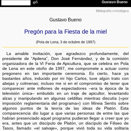
Bibliografía cronológica
Gustavo Bueno
Pregón para la Fiesta de la miel
(Pola de Lena, 3 de octubre de 1997)
La amable invitación, que agradezco profundamente, del
presidente de “Apilena”, Don José Fernández, y de la comisión
organizadora de la VI Feria de Apicultura, que se celebra en Pola
de Lena en este otoño de 1997, me compromete a actuar como
pregonero en tan importante ceremonia. Es cierto, hace ya
bastantes años, inducido por mi hijo Carlos, tuve algún trato con
abejas y colmenas; incluso me vi en el compromiso de tener que
comparecer ante millones de espectadores –era la época de la
televisión única– embutido en un traje de apicultor, levantando
alzas y manipulando en algunas celdillas mientras discutía («por
imposición reglamentaria del programa») con Mireia Sentís sobre
algunos puntos de la teoría de las ideas de Platón. Esta
comparecencia dio lugar a que varias personas de entre las que
habían presenciado aquel programa pudieran llegar a creer que yo
era, antes que un discípulo de Platón, un discípulo de Filiseo de
Tasos, llamado «el salvaje», porque vivió toda su vida solitaria