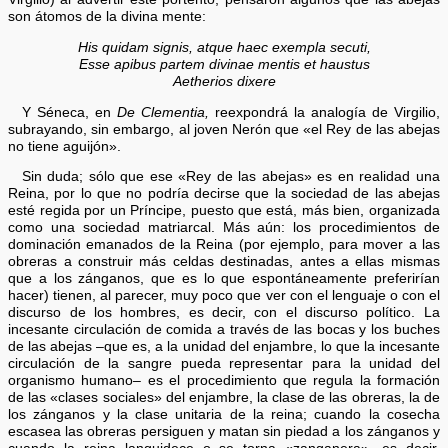
son átomos de la divina mente:
His quidam signis, atque haec exempla secuti,
Esse apibus partem divinae mentis et haustus
Aetherios dixere
Y Séneca, en
De Clementia,
reexpondrá la analogía de Virgilio,
subrayando, sin embargo, al joven Nerón que «el Rey de las abejas
no tiene aguijón».
Sin duda; sólo que ese «Rey de las abejas» es en realidad una
Reina, por lo que no podría decirse que la sociedad de las abejas
esté regida por un Príncipe, puesto que está, más bien, organizada
como una sociedad matriarcal. Más aún: los procedimientos de
dominación emanados de la Reina (por ejemplo, para mover a las
obreras a construir más celdas destinadas, antes a ellas mismas
que a los zánganos, que es lo que espontáneamente preferirían
hacer) tienen, al parecer, muy poco que ver con el lenguaje o con el
discurso de los hombres, es decir, con el discurso político. La
incesante circulación de comida a través de las bocas y los buches
de las abejas –que es, a la unidad del enjambre, lo que la incesante
circulación de la sangre pueda representar para la unidad del
organismo humano– es el procedimiento que regula la formación
de las «clases sociales» del enjambre, la clase de las obreras, la de
los zánganos y la clase unitaria de la reina; cuando la cosecha
escasea las obreras persiguen y matan sin piedad a los zánganos y