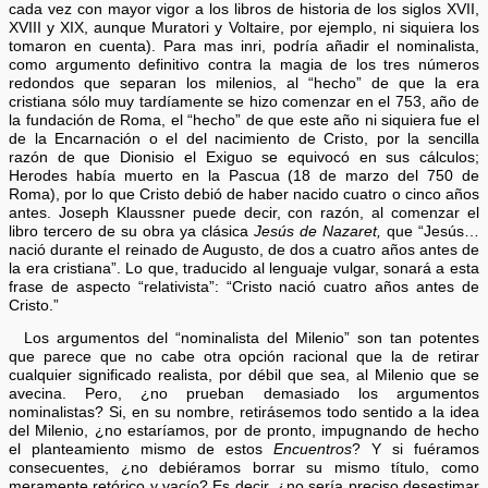
cada vez con mayor vigor a los libros de historia de los siglos XVII,
XVIII y XIX, aunque Muratori y Voltaire, por ejemplo, ni siquiera los
tomaron en cuenta). Para mas inri, podría añadir el nominalista,
como argumento definitivo contra la magia de los tres números
redondos que separan los milenios, al “hecho” de que la era
cristiana sólo muy tardíamente se hizo comenzar en el 753, año de
la fundación de Roma, el “hecho” de que este año ni siquiera fue el
de la Encarnación o el del nacimiento de Cristo, por la sencilla
razón de que Dionisio el Exiguo se equivocó en sus cálculos;
Herodes había muerto en la Pascua (18 de marzo del 750 de
Roma), por lo que Cristo debió de haber nacido cuatro o cinco años
antes. Joseph Klaussner puede decir, con razón, al comenzar el
libro tercero de su obra ya clásica
Jesús de Nazaret,
que “Jesús…
nació durante el reinado de Augusto, de dos a cuatro años antes de
la era cristiana”. Lo que, traducido al lenguaje vulgar, sonará a esta
frase de aspecto “relativista”: “Cristo nació cuatro años antes de
Cristo.”
Los argumentos del “nominalista del Milenio” son tan potentes
que parece que no cabe otra opción racional que la de retirar
cualquier significado realista, por débil que sea, al Milenio que se
avecina. Pero, ¿no prueban demasiado los argumentos
nominalistas? Si, en su nombre, retirásemos todo sentido a la idea
del Milenio, ¿no estaríamos, por de pronto, impugnando de hecho
el planteamiento mismo de estos
Encuentros
? Y si fuéramos
consecuentes, ¿no debiéramos borrar su mismo título, como
meramente retórico y vacío? Es decir, ¿no sería preciso desestimar