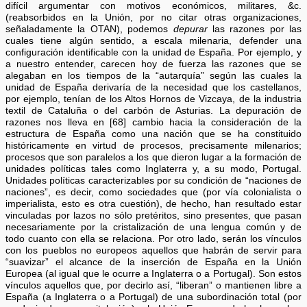
difícil argumentar con motivos económicos, militares, &c.
(reabsorbidos en la Unión, por no citar otras organizaciones,
señaladamente la OTAN), podemos
depurar
las razones por las
cuales tiene algún sentido, a escala milenaria, defender una
configuración identificable con la unidad de España. Por ejemplo, y
a nuestro entender, carecen hoy de fuerza las razones que se
alegaban en los tiempos de la “autarquía” según las cuales la
unidad de España derivaría de la necesidad que los castellanos,
por ejemplo, tenían de los Altos Hornos de Vizcaya, de la industria
textil de Cataluña o del carbón de Asturias. La depuración de
razones nos lleva en [68] cambio hacia la consideración de la
estructura de España como una nación que se ha constituido
históricamente en virtud de procesos, precisamente milenarios;
procesos que son paralelos a los que dieron lugar a la formación de
unidades políticas tales como Inglaterra y, a su modo, Portugal.
Unidades políticas caracterizables por su condición de “naciones de
naciones”, es decir, como sociedades que (por vía colonialista o
imperialista, esto es otra cuestión), de hecho, han resultado estar
vinculadas por lazos no sólo pretéritos, sino presentes, que pasan
necesariamente por la cristalización de una lengua común y de
todo cuanto con ella se relaciona. Por otro lado, serán los vínculos
con los pueblos no europeos aquellos que habrán de servir para
“suavizar” el alcance de la inserción de España en la Unión
Europea (al igual que le ocurre a Inglaterra o a Portugal). Son estos
vínculos aquellos que, por decirlo así, “liberan” o mantienen libre a
España (a Inglaterra o a Portugal) de una subordinación total (por