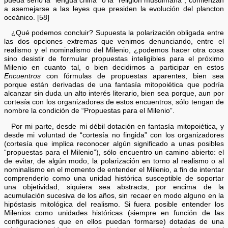
pueda serlo la “lengua china” o la “religión musulmana”, comienzan
a asemejarse a las leyes que presiden la evolución del plancton
oceánico. [58]
¿Qué podemos concluir? Supuesta la polarización obligada entre
las dos opciones extremas que venimos denunciando, entre el
realismo y el nominalismo del Milenio, ¿podemos hacer otra cosa
sino desistir de formular propuestas inteligibles para el próximo
Milenio en cuanto tal, o bien decidirnos a participar en estos
Encuentros
con fórmulas de propuestas aparentes, bien sea
porque están derivadas de una fantasía mitopoiética que podría
alcanzar sin duda un alto interés literario, bien sea porque, aun por
cortesía con los organizadores de estos encuentros, sólo tengan de
nombre la condición de “Propuestas para el Milenio”.
Por mi parte, desde mi débil dotación en fantasía mitopoiética, y
desde mi voluntad de “cortesía no fingida” con los organizadores
(cortesía que implica reconocer algún significado a unas posibles
“propuestas para el Milenio”), sólo encuentro un camino abierto: el
de evitar, de algún modo, la polarización en torno al realismo o al
nominalismo en el momento de entender el Milenio, a fin de intentar
comprenderlo como una unidad histórica susceptible de soportar
una objetividad, siquiera sea abstracta, por encima de la
acumulación sucesiva de los años, sin recaer en modo alguno en la
hipóstasis mitológica del realismo. Si fuera posible entender los
Milenios como unidades históricas (siempre en función de las
configuraciones que en ellos puedan formarse) dotadas de una