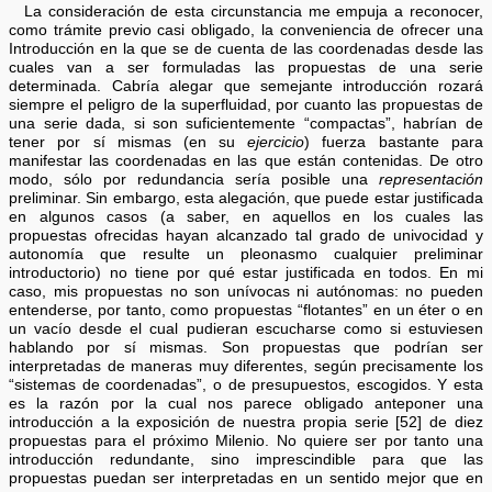
La consideración de esta circunstancia me empuja a reconocer,
como trámite previo casi obligado, la conveniencia de ofrecer una
Introducción en la que se de cuenta de las coordenadas desde las
cuales van a ser formuladas las propuestas de una serie
determinada. Cabría alegar que semejante introducción rozará
siempre el peligro de la superfluidad, por cuanto las propuestas de
una serie dada, si son suficientemente “compactas”, habrían de
tener por sí mismas (en su
ejercicio
) fuerza bastante para
manifestar las coordenadas en las que están contenidas. De otro
modo, sólo por redundancia sería posible una
representación
preliminar. Sin embargo, esta alegación, que puede estar justificada
en algunos casos (a saber, en aquellos en los cuales las
propuestas ofrecidas hayan alcanzado tal grado de univocidad y
autonomía que resulte un pleonasmo cualquier preliminar
introductorio) no tiene por qué estar justificada en todos. En mi
caso, mis propuestas no son unívocas ni autónomas: no pueden
entenderse, por tanto, como propuestas “flotantes” en un éter o en
un vacío desde el cual pudieran escucharse como si estuviesen
hablando por sí mismas. Son propuestas que podrían ser
interpretadas de maneras muy diferentes, según precisamente los
“sistemas de coordenadas”, o de presupuestos, escogidos. Y esta
es la razón por la cual nos parece obligado anteponer una
introducción a la exposición de nuestra propia serie [52] de diez
propuestas para el próximo Milenio. No quiere ser por tanto una
introducción redundante, sino imprescindible para que las
propuestas puedan ser interpretadas en un sentido mejor que en