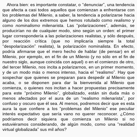
Ahora bien: es importante constatar, o “denunciar”, una tendencia
que afecta a casi todos aquellos que comienzan a enfrentarse con
los problemas del Milenio, a saber, la tendencia a polarizarse hacia
alguno de los dos extremos que hemos rotulado como
realismo
y
como
nominalismo
milenarista. Las “polarizaciones”, además, se
producirían no de cualquier modo, sino según un orden: el primer
lugar correspondería a las polarizaciones realistas, y sólo después,
por reacción crítica (que no implicaría siempre la total
“despolarización” realista), la polarización nominalista. En efecto,
podría afirmarse que el mero hecho de hablar (de pensar) en el
Milenio, por ejemplo, en el fin de un Milenio (y no sólo en el fin de
nuestro siglo, aunque coincida con aquel) o en el comienzo de otro,
del tercer Milenio, nos incita a polarizarnos, en un primer momento,
y de un modo más o menos intenso, hacia el “realismo”. Hay que
sospechar que quienes se preparan para despedir al Milenio que
acaba, o se disponen para dar la bienvenida al Milenio que
comienza, o quienes nos incitan a hacer propuestas precisamente
para este “próximo Milenio”, globalizado, están sin duda más o
menos afectados por el aura de un “realismo milenarista”, por
confuso y oscuro que él sea. Al menos, podremos decir que es esta
aura la que confiere a los “problemas del Milenio” ese peculiar
interés expectativo que sería vano no querer reconocer. ¿Cómo
podríamos decir siquiera que comienza un Milenio si no
estuviéramos considerando, de algún modo, como una “realidad
virtual globalizada” sus mil años?