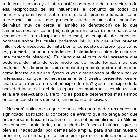
redefinir el pasado y el futuro históricos a partir de las fracturas de
esa reciprocidad de las influencias: el conjunto de todos los
hombres que influyen, sobre un círculo de presente tomado como
referencia, sin que ese presente pueda influir sobre aquellos,
delimitan muy de cerca el ámbito (o denotación) de lo que
llamamos
pasado,
como [59] categoría histórica (a este pasado se
circunscriben las disciplinas históricas); el conjunto de todos los
hombres sobre los cuales podemos influir, sin que ellos puedan
influir sobre nosotros, delimita bien el concepto de
futuro
(que ya no
es, por cierto, aunque no todos los historiadores están de acuerdo,
una categoría histórica). Es cierto que el círculo del
presente
que
podemos delimitar de este modo es de índole formal, más que
material. Por de pronto, cada círculo de presente podrá entenderse
como inserto en alguna
época
cuyas dimensiones pudieran ser ya
milenarias, aunque no necesariamente (nuestro presente, ¿es el
final de una época, o es el principio de otra? ¿es el principio de la
sociedad industrial o el de la época postmoderna, o comienza con
él la era del Acuario?). Pero no es posible detenernos más tiempo
en estas cuestiones que son, sin embargo, decisivas.
Nos será suficiente lo que hemos dicho para poder reconocer un
significado abstracto al concepto de
Milenio
que no tenga por qué
polarizarse ni hacia el realismo ni hacia el nominalismo. Un Milenio
es entonces, ante todo, una unidad de “escala histórica” que, si
bien es inadecuada, por demasiado amplia, para analizar nuestro
presente, sin embargo no tiene por qué serlo enteramente para