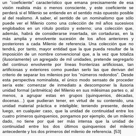
un “coeficiente” característico que emana precisamente de esa
visión realista más o menos consciente, y este coeficiente se
perderá si el Milenio se entiende en el sentido más opuesto posible
al del realismo. A saber, el sentido de un
nominalismo
que sólo
puede ver el Milenio como una colección de mil años sucesivos
englobados en un rótulo postizo y externo; una colección que,
además, habrá de considerarse insertada, sin cortaduras, en la
más amplia y envolvente sucesión de los años anteriores y
posteriores a cada Milenio de referencia. Una colección que no
tendrá, por tanto, mayor entidad que la que pueda resultar de la
imposición de un nombre convencional que, a la vez que totaliza
(ilusoriamente) un agregado de mil unidades, pretende segregarlo
del continuo envolvente por líneas fronterizas artificiosas, tan
artificiosas y exteriores como puedan serlo las que derivan del
criterio de separar los milenios por los “números redondos”. Desde
esta perspectiva nominalista, el único modo sensato de proceder
sería este: comenzar de inmediato a descomponer la ilusoria
unidad formal (aritmética) del Milenio en sus milésimas partes o, al
menos, a agrupar estas en grupos (quinquenios, décadas,
docenas…) que pudieran tener, en virtud de su contenido, una
unidad material práctica e inteligible; teniendo presente, desde
luego, en cualquier caso, que la unidad de continuidad entre los
cuatro primeros quinquenios, pongamos por ejemplo, de un milenio
dado, no tiene por qué ser más intensa que la unidad de
continuidad entre los dos últimos quinquenios del milenio
antecedente y los dos primeros del milenio de referencia. [53]