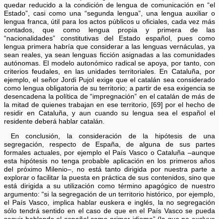
quedar reducido a la condición de lengua de comunicación en “el
Estado”, casi como una “segunda lengua”, una lengua auxiliar o
lengua franca, útil para los actos públicos u oficiales, cada vez más
contados, que como lengua propia y primera de las
“nacionalidades” constitutivas del Estado español, pues como
lengua primera habría que considerar a las lenguas vernáculas, ya
sean reales, ya sean lenguas ficción asignadas a las comunidades
autónomas. El modelo autonómico radical se apoya, por tanto, con
criterios feudales, en las unidades territoriales. En Cataluña, por
ejemplo, el señor Jordi Pujol exige que el catalán sea considerado
como lengua obligatoria de su territorio; a partir de esa exigencia se
desencadena la política de “impregnación” en el catalán de más de
la mitad de quienes trabajan en ese territorio, [69] por el hecho de
residir en Cataluña, y aun cuando su lengua sea el español el
residente deberá hablar catalán.
En conclusión, la consideración de la hipótesis de una
segregación, respecto de España, de alguna de sus partes
formales actuales, por ejemplo el País Vasco o Cataluña –aunque
esta hipótesis no tenga probable aplicación en los primeros años
del próximo Milenio–, no está tanto dirigida por nuestra parte a
explorar o facilitar la puesta en práctica de sus contenidos, sino que
está dirigida a su utilización como término apagógico de nuestro
argumento: “si la segregación de un territorio histórico, por ejemplo,
el País Vasco, implica hablar euskera e inglés, la no segregación
sólo tendrá sentido en el caso de que en el País Vasco se pueda