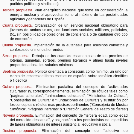
partidos políticos y sindicatos)
Tercera propuesta
. Plan energético nacional que tome en consideración la
energía nuclear y el aprovechamiento al máximo de las posibilidades
agrícolas y ganaderas de España
Cuarta propuesta
. Organización de un servicio nacional obligatorio para
jóvenes de ambos sexos, con funciones sociales, militares, policiales,
&c., sin posibilidad de objeciones de conciencia o de cualquier otro tipo
de excepción
Quinta propuesta
. Implantación de la eutanasia para asesinos convictos y
confesos de crímenes horrendos
Sexta propuesta
. Rebaja de las cuantías escandalosas de los premios de
loterías, quinielas, sorteos, premios literarios y afines hasta niveles
proporcionados a los salarios mínimos
Séptima propuesta
. Política orientada a conseguir, como mínimo, un uno por
ciento de lectores de libros escritos en español, sobre temática científica
o filosófica
Octava propuesta
. Eliminación paulatina del concepto de “actividades
culturales” (y, correspondientemente, eliminación de rótulos tales como
“páginas culturales”, “animadores culturales”, “Ministerios de Cultura”,
“Consejerías de Cultura” o “Fundaciones de Cultura”) y sustitución por
los conceptos o rótulos más precisos pertinentes (“Consejería de Música
Sinfónica”, “Páginas literarias” o “Dirección General de Teatro de títeres”)
Novena propuesta
. Eliminación del concepto de “tercera edad, como edad
del merecido descanso”, y asignación a los pensionistas no impedidos
de tareas obligatorias de interés asistencial, educativo o social
Décima propuesta
. Eliminación del concepto de “colectivo de