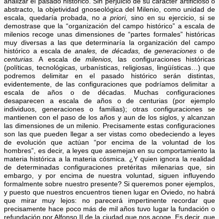
analizar el pasado histórico. Sin perjuicio de su carácter artificioso o
abstracto, la objetividad gnoseológica del Milenio, como unidad de
escala, quedaría probada, no
a priori,
sino en su ejercicio, si se
demostrase que la “organización del campo histórico” a escala de
milenios recoge unas dimensiones de “partes formales” históricas
muy diversas a las que determinaría la organización del campo
histórico a escala de
anales,
de
décadas,
de
generaciones
o de
centurias.
A escala de
milenios,
las configuraciones históricas
(políticas, tecnológicas, urbanísticas, religiosas, lingüísticas…) que
podremos delimitar en el pasado histórico serán distintas,
evidentemente, de las configuraciones que podríamos delimitar a
escala de años o de décadas. Muchas configuraciones
desaparecen a escala de años o de centurias (por ejemplo
individuos, generaciones o familias); otras configuraciones se
mantienen con el paso de los años y aun de los siglos, y alcanzan
las dimensiones de un milenio. Precisamente estas configuraciones
son las que pueden llegar a ser vistas como obedeciendo a leyes
de evolución que actúan “por encima de la voluntad de los
hombres”, es decir, a leyes que asemejan en su comportamiento la
materia histórica a la materia cósmica. ¿Y quien ignora la realidad
de determinadas configuraciones pretéritas milenarias que, sin
embargo, y por encima de nuestra voluntad, siguen influyendo
formalmente sobre nuestro presente? Si queremos poner ejemplos,
y puesto que nuestros encuentros tienen lugar en Oviedo, no habrá
que mirar muy lejos: no parecerá impertinente recordar que
precisamente hace poco más de mil años tuvo lugar la fundación o
refundación por Alfonso II de la ciudad que nos acoge. Es decir, que