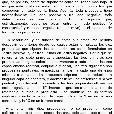
que, no por ello, habrá de suponerse como de “rango más bajo” si
es que este punto se entiende concatenado con todos los que
componen el resto de la línea. Además toda propuesta tiene
necesariamente un lado positivo y un lado negativo: toda
determinación es una negación; lo que significa que,
estilísticamente, podremos elegir entre el modo positivo (o
constructivo) y el modo negativo (o destructivo) en el momento de
formular las propuestas.
En resolución, y en función de estos supuestos, me permito
descubrir los criterios desde los cuales están formuladas las diez
propuestas que siguen: las siete primeras están formuladas en
“estilo positivo”, y las tres últimas en “estilo negativo”. Por lo que se
refiere a las siete primeras propuestas, las tres primeras son
propuestas “longitudinales” respectivamente a cada una de las tres
capas citadas (cortical, conjuntiva y basal); las tres siguientes son
propuestas puntuales, respectivas también a cada una de esas
mismas tres capas. La propuesta séptima no es reducible a
ninguna capa en concreto, y además tiene una pretensión a la vez
puntual y longitudinal. En cuanto a las tres propuestas últimas, su
estilo negativo las hace difícilmente asignables a una sola capa de
referencia, si bien la propuesta 8 se mantiene en un terreno
implicado directamente con la capa cortical, la 9 en un terreno
conjuntivo y la 10 en un terreno basal.
Finalmente, mis diez propuestas no se presentan como
suficientes pero sí como necesarias para todo aquel que tome “el