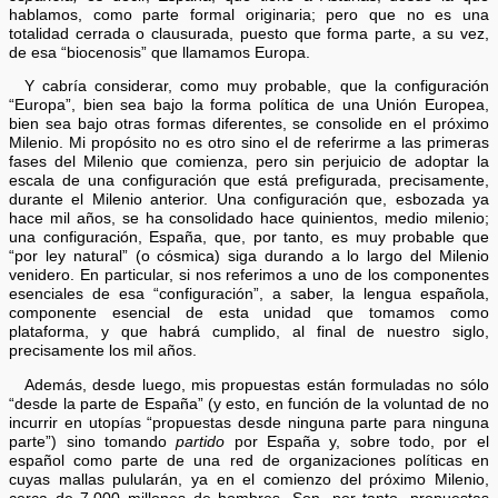
hablamos, como parte formal originaria; pero que no es una
totalidad cerrada o clausurada, puesto que forma parte, a su vez,
de esa “biocenosis” que llamamos Europa.
Y cabría considerar, como muy probable, que la configuración
“Europa”, bien sea bajo la forma política de una Unión Europea,
bien sea bajo otras formas diferentes, se consolide en el próximo
Milenio. Mi propósito no es otro sino el de referirme a las primeras
fases del Milenio que comienza, pero sin perjuicio de adoptar la
escala de una configuración que está prefigurada, precisamente,
durante el Milenio anterior. Una configuración que, esbozada ya
hace mil años, se ha consolidado hace quinientos, medio milenio;
una configuración, España, que, por tanto, es muy probable que
“por ley natural” (o cósmica) siga durando a lo largo del Milenio
venidero. En particular, si nos referimos a uno de los componentes
esenciales de esa “configuración”, a saber, la lengua española,
componente esencial de esta unidad que tomamos como
plataforma, y que habrá cumplido, al final de nuestro siglo,
precisamente los mil años.
Además, desde luego, mis propuestas están formuladas no sólo
“desde la parte de España” (y esto, en función de la voluntad de no
incurrir en utopías “propuestas desde ninguna parte para ninguna
parte”) sino tomando
partido
por España y, sobre todo, por el
español como parte de una red de organizaciones políticas en
cuyas mallas pulularán, ya en el comienzo del próximo Milenio,