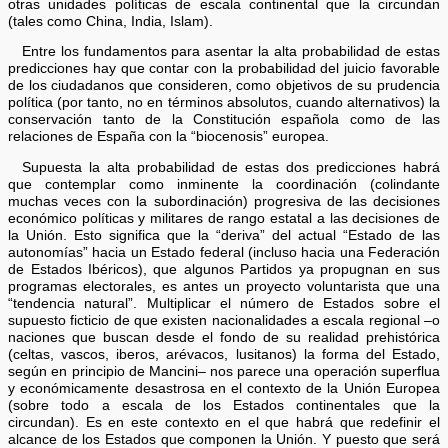
otras unidades políticas de escala continental que la circundan
(tales como China, India, Islam).
Entre los fundamentos para asentar la alta probabilidad de estas
predicciones hay que contar con la probabilidad del juicio favorable
de los ciudadanos que consideren, como objetivos de su prudencia
política (por tanto, no en términos absolutos, cuando alternativos) la
conservación tanto de la Constitución española como de las
relaciones de España con la “biocenosis” europea.
Supuesta la alta probabilidad de estas dos predicciones habrá
que contemplar como inminente la coordinación (colindante
muchas veces con la subordinación) progresiva de las decisiones
económico políticas y militares de rango estatal a las decisiones de
la Unión. Esto significa que la “deriva” del actual “Estado de las
autonomías” hacia un Estado federal (incluso hacia una Federación
de Estados Ibéricos), que algunos Partidos ya propugnan en sus
programas electorales, es antes un proyecto voluntarista que una
“tendencia natural”. Multiplicar el número de Estados sobre el
supuesto ficticio de que existen nacionalidades a escala regional –o
naciones que buscan desde el fondo de su realidad prehistórica
(celtas, vascos, iberos, arévacos, lusitanos) la forma del Estado,
según en principio de Mancini– nos parece una operación superflua
y económicamente desastrosa en el contexto de la Unión Europea
(sobre todo a escala de los Estados continentales que la
circundan). Es en este contexto en el que habrá que redefinir el
alcance de los Estados que componen la Unión. Y puesto que será