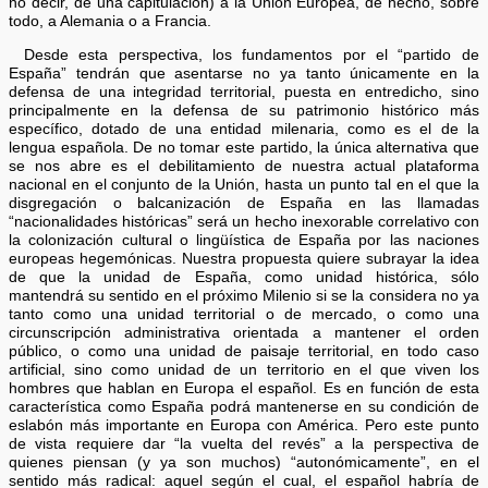
no decir, de una capitulación) a la Unión Europea, de hecho, sobre
todo, a Alemania o a Francia.
Desde esta perspectiva, los fundamentos por el “partido de
España” tendrán que asentarse no ya tanto únicamente en la
defensa de una integridad territorial, puesta en entredicho, sino
principalmente en la defensa de su patrimonio histórico más
específico, dotado de una entidad milenaria, como es el de la
lengua española. De no tomar este partido, la única alternativa que
se nos abre es el debilitamiento de nuestra actual plataforma
nacional en el conjunto de la Unión, hasta un punto tal en el que la
disgregación o balcanización de España en las llamadas
“nacionalidades históricas” será un hecho inexorable correlativo con
la colonización cultural o lingüística de España por las naciones
europeas hegemónicas. Nuestra propuesta quiere subrayar la idea
de que la unidad de España, como unidad histórica, sólo
mantendrá su sentido en el próximo Milenio si se la considera no ya
tanto como una unidad territorial o de mercado, o como una
circunscripción administrativa orientada a mantener el orden
público, o como una unidad de paisaje territorial, en todo caso
artificial, sino como unidad de un territorio en el que viven los
hombres que hablan en Europa el español. Es en función de esta
característica como España podrá mantenerse en su condición de
eslabón más importante en Europa con América. Pero este punto
de vista requiere dar “la vuelta del revés” a la perspectiva de
quienes piensan (y ya son muchos) “autonómicamente”, en el
sentido más radical: aquel según el cual, el español habría de