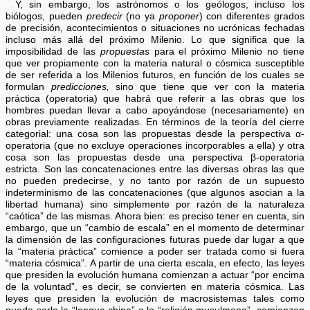
Y, sin embargo, los astrónomos o los geólogos, incluso los
biólogos, pueden
predecir
(no ya
proponer
) con diferentes grados
de precisión, acontecimientos o situaciones no ucrónicas fechadas
incluso más allá del próximo Milenio. Lo que significa que la
imposibilidad de las
propuestas
para el próximo Milenio no tiene
que ver propiamente con la materia natural o cósmica susceptible
de ser referida a los Milenios futuros, en función de los cuales se
formulan
predicciones,
sino que tiene que ver con la materia
práctica (operatoria) que habrá que referir a las obras que los
hombres puedan llevar a cabo apoyándose (necesariamente) en
obras previamente realizadas. En términos de la teoría del cierre
categorial: una cosa son las propuestas desde la perspectiva α-
operatoria (que no excluye operaciones incorporables a ella) y otra
cosa son las propuestas desde una perspectiva β-operatoria
estricta. Son las concatenaciones entre las diversas obras las que
no pueden predecirse, y no tanto por razón de un supuesto
indeterminismo de las concatenaciones (que algunos asocian a la
libertad humana) sino simplemente por razón de la naturaleza
“caótica” de las mismas. Ahora bien: es preciso tener en cuenta, sin
embargo, que un “cambio de escala” en el momento de determinar
la dimensión de las configuraciones futuras puede dar lugar a que
la “materia práctica” comience a poder ser tratada como si fuera
“materia cósmica”. A partir de una cierta escala, en efecto, las leyes
que presiden la evolución humana comienzan a actuar “por encima
de la voluntad”, es decir, se convierten en materia cósmica. Las
leyes que presiden la evolución de macrosistemas tales como