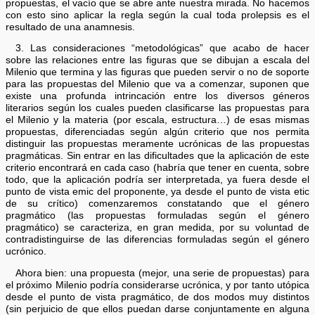
propuestas, el vacío que se abre ante nuestra mirada. No hacemos
con esto sino aplicar la regla según la cual toda prolepsis es el
resultado de una anamnesis.
3. Las consideraciones “metodológicas” que acabo de hacer
sobre las relaciones entre las figuras que se dibujan a escala del
Milenio que termina y las figuras que pueden servir o no de soporte
para las propuestas del Milenio que va a comenzar, suponen que
existe una profunda intrincación entre los diversos géneros
literarios según los cuales pueden clasificarse las propuestas para
el Milenio y la materia (por escala, estructura…) de esas mismas
propuestas, diferenciadas según algún criterio que nos permita
distinguir las propuestas meramente ucrónicas de las propuestas
pragmáticas. Sin entrar en las dificultades que la aplicación de este
criterio encontrará en cada caso (habría que tener en cuenta, sobre
todo, que la aplicación podría ser interpretada, ya fuera desde el
punto de vista emic del proponente, ya desde el punto de vista etic
de su crítico) comenzaremos constatando que el género
pragmático (las propuestas formuladas según el género
pragmático) se caracteriza, en gran medida, por su voluntad de
contradistinguirse de las diferencias formuladas según el género
ucrónico.
Ahora bien: una propuesta (mejor, una serie de propuestas) para
el próximo Milenio podría considerarse ucrónica, y por tanto utópica
desde el punto de vista pragmático, de dos modos muy distintos
(sin perjuicio de que ellos puedan darse conjuntamente en alguna