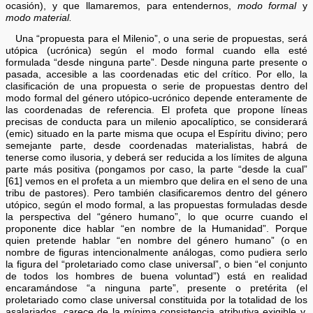
ocasión), y que llamaremos, para entendernos,
modo formal
y
modo material.
Una “propuesta para el Milenio”, o una serie de propuestas, será
utópica (ucrónica) según el modo formal cuando ella esté
formulada “desde ninguna parte”. Desde ninguna parte presente o
pasada, accesible a las coordenadas etic del crítico. Por ello, la
clasificación de una propuesta o serie de propuestas dentro del
modo formal del género utópico-ucrónico depende enteramente de
las coordenadas de referencia. El profeta que propone líneas
precisas de conducta para un milenio apocalíptico, se considerará
(emic) situado en la parte misma que ocupa el Espíritu divino; pero
semejante parte, desde coordenadas materialistas, habrá de
tenerse como ilusoria, y deberá ser reducida a los límites de alguna
parte más positiva (pongamos por caso, la parte “desde la cual”
[61] vemos en el profeta a un miembro que delira en el seno de una
tribu de pastores). Pero también clasificaremos dentro del género
utópico, según el modo formal, a las propuestas formuladas desde
la perspectiva del “género humano”, lo que ocurre cuando el
proponente dice hablar “en nombre de la Humanidad”. Porque
quien pretende hablar “en nombre del género humano” (o en
nombre de figuras intencionalmente análogas, como pudiera serlo
la figura del “proletariado como clase universal”, o bien “el conjunto
de todos los hombres de buena voluntad”) está en realidad
encaramándose “a ninguna parte”, presente o pretérita (el
proletariado como clase universal constituida por la totalidad de los
asalariados, carece de la mínima consistencia atributiva exigible y,