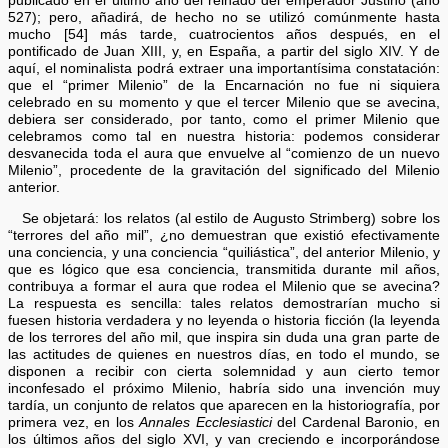
publicado en el último año del reinado del emperador Justino (año
527); pero, añadirá, de hecho no se utilizó comúnmente hasta
mucho [54] más tarde, cuatrocientos años después, en el
pontificado de Juan XIII, y, en España, a partir del siglo XIV. Y de
aquí, el nominalista podrá extraer una importantísima constatación:
que el “primer Milenio” de la Encarnación no fue ni siquiera
celebrado en su momento y que el tercer Milenio que se avecina,
debiera ser considerado, por tanto, como el primer Milenio que
celebramos como tal en nuestra historia: podemos considerar
desvanecida toda el aura que envuelve al “comienzo de un nuevo
Milenio”, procedente de la gravitación del significado del Milenio
anterior.
Se objetará: los relatos (al estilo de Augusto Strimberg) sobre los
“terrores del año mil”, ¿no demuestran que existió efectivamente
una conciencia, y una conciencia “quiliástica”, del anterior Milenio, y
que es lógico que esa conciencia, transmitida durante mil años,
contribuya a formar el aura que rodea el Milenio que se avecina?
La respuesta es sencilla: tales relatos demostrarían mucho si
fuesen historia verdadera y no leyenda o historia ficción (la leyenda
de los terrores del año mil, que inspira sin duda una gran parte de
las actitudes de quienes en nuestros días, en todo el mundo, se
disponen a recibir con cierta solemnidad y aun cierto temor
inconfesado el próximo Milenio, habría sido una invención muy
tardía, un conjunto de relatos que aparecen en la historiografía, por
primera vez, en los
Annales Ecclesiastici
del Cardenal Baronio, en
los últimos años del siglo XVI, y van creciendo e incorporándose