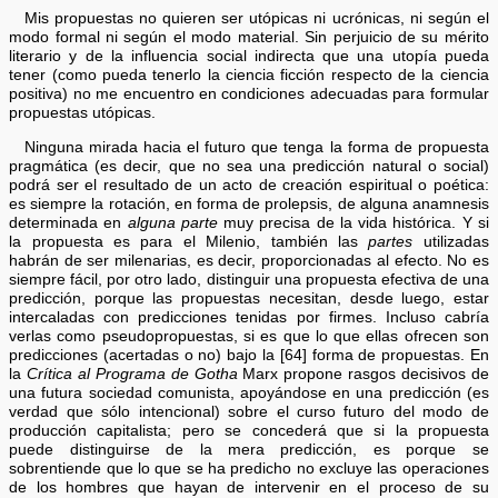
Mis propuestas no quieren ser utópicas ni ucrónicas, ni según el
modo formal ni según el modo material. Sin perjuicio de su mérito
literario y de la influencia social indirecta que una utopía pueda
tener (como pueda tenerlo la ciencia ficción respecto de la ciencia
positiva) no me encuentro en condiciones adecuadas para formular
propuestas utópicas.
Ninguna mirada hacia el futuro que tenga la forma de propuesta
pragmática (es decir, que no sea una predicción natural o social)
podrá ser el resultado de un acto de creación espiritual o poética:
es siempre la rotación, en forma de prolepsis, de alguna anamnesis
determinada en
alguna parte
muy precisa de la vida histórica. Y si
la propuesta es para el Milenio, también las
partes
utilizadas
habrán de ser milenarias, es decir, proporcionadas al efecto. No es
siempre fácil, por otro lado, distinguir una propuesta efectiva de una
predicción, porque las propuestas necesitan, desde luego, estar
intercaladas con predicciones tenidas por firmes. Incluso cabría
verlas como pseudopropuestas, si es que lo que ellas ofrecen son
predicciones (acertadas o no) bajo la [64] forma de propuestas. En
la
Crítica al Programa de Gotha
Marx propone rasgos decisivos de
una futura sociedad comunista, apoyándose en una predicción (es
verdad que sólo intencional) sobre el curso futuro del modo de
producción capitalista; pero se concederá que si la propuesta
puede distinguirse de la mera predicción, es porque se
sobrentiende que lo que se ha predicho no excluye las operaciones
de los hombres que hayan de intervenir en el proceso de su