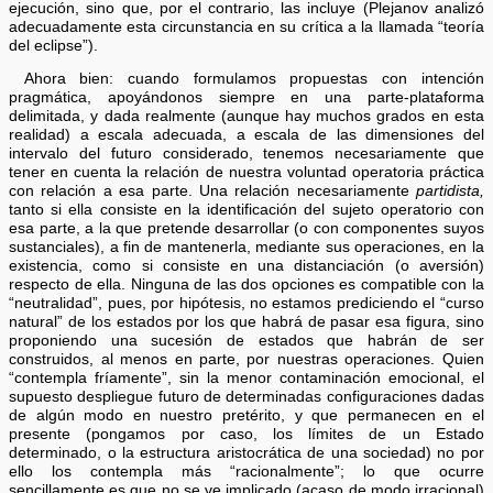
ejecución, sino que, por el contrario, las incluye (Plejanov analizó
adecuadamente esta circunstancia en su crítica a la llamada “teoría
del eclipse”).
Ahora bien: cuando formulamos propuestas con intención
pragmática, apoyándonos siempre en una parte-plataforma
delimitada, y dada realmente (aunque hay muchos grados en esta
realidad) a escala adecuada, a escala de las dimensiones del
intervalo del futuro considerado, tenemos necesariamente que
tener en cuenta la relación de nuestra voluntad operatoria práctica
con relación a esa parte. Una relación necesariamente
partidista,
tanto si ella consiste en la identificación del sujeto operatorio con
esa parte, a la que pretende desarrollar (o con componentes suyos
sustanciales), a fin de mantenerla, mediante sus operaciones, en la
existencia, como si consiste en una distanciación (o aversión)
respecto de ella. Ninguna de las dos opciones es compatible con la
“neutralidad”, pues, por hipótesis, no estamos prediciendo el “curso
natural” de los estados por los que habrá de pasar esa figura, sino
proponiendo una sucesión de estados que habrán de ser
construidos, al menos en parte, por nuestras operaciones. Quien
“contempla fríamente”, sin la menor contaminación emocional, el
supuesto despliegue futuro de determinadas configuraciones dadas
de algún modo en nuestro pretérito, y que permanecen en el
presente (pongamos por caso, los límites de un Estado
determinado, o la estructura aristocrática de una sociedad) no por
ello los contempla más “racionalmente”; lo que ocurre
sencillamente es que no se ve implicado (acaso de modo irracional)