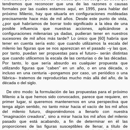
tendremos que reconocer que una de las razones o causas
formales por las cuales estamos aquí, en 1995, para hablar del
próximo Milenio, hay que situarla en configuraciones moldeadas
precisamente hace más de mil años. Desde este punto de vista,
¿por qué habríamos de borrar todo significado a la idea de una
posible influencia que nuestras acciones, aplicándose a
configuraciones milenarias ya dadas, pudieran tener en nuestros
sucesores de mil años más tarde? Lo único que [60] habría que
tener en cuenta sería esto: que cuando utilizamos la escala del
milenio las figuras que se nos aparezcan en el pasado –y las que,
por tanto, puedan ser propuestas para el futuro– serán distintas
que cuando utilicemos la escala de las centurias o de las décadas.
Por tanto, lo que sería absurdo es cualquier propuesta que
utilizando figuras que “caben” en un año, o en una década, o
incluso en una centuria –pongamos por caso, un periódico o una
fábrica– tratemos de reproducirlas mucho más allá del año, de la
década o del siglo.
De otro modo: la formulación de las propuestas para el próximo
Milenio a la que hemos sido convocados, parece que requiere, en
primer lugar, si queremos mantenernos en una perspectiva que
tenga algún sentido, no tanto mirar hacia el vacío de los mil años
del milenio futuro, disponiéndonos a llenarlo con nuestra
“imaginación creadora”, sino a mirar hacia los mil años del milenio
pasado que está acabando, a fin de determinar en él las
proporciones de las figuras susceptibles de llenar, a título de