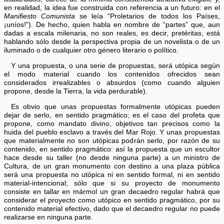
en realidad, la idea fue construida con referencia a un futuro: en el
Manifiesto Comunista
se leía “Proletarios de todos los Países,
¡uníos!”). De hecho, quien habla en nombre de “partes” que, aun
dadas a escala milenaria, no son reales, es decir, pretéritas, está
hablando sólo desde la perspectiva propia de un novelista o de un
iluminado o de cualquier otro género literario o político.
Y una propuesta, o una serie de propuestas, será utópica según
el modo material cuando los contenidos ofrecidos sean
considerados irrealizables o absurdos (como cuando alguien
propone, desde la Tierra, la vida perdurable).
Es obvio que unas propuestas formalmente utópicas pueden
dejar de serlo, en sentido pragmático; es el caso del profeta que
propone, como mandato divino, objetivos tan precisos como la
huida del pueblo esclavo a través del Mar Rojo. Y unas propuestas
que materialmente no son utópicas podrán serlo, por razón de su
contenido, en sentido pragmático: así la propuesta que un escultor
hace desde su taller (no desde ninguna parte) a un ministro de
Cultura, de un gran monumento con destino a una plaza pública
será una propuesta no utópica ni en sentido formal, ni en sentido
material-intencional; sólo que si su proyecto de monumento
consiste en tallar en mármol un gran decaedro regular habrá que
considerar el proyecto como utópico en sentido pragmático, por su
contenido material efectivo, dado que el decaedro regular no puede
realizarse en ninguna parte.