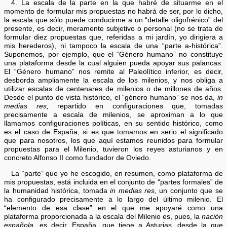
4. La escala de la parte en la que habré de situarme en el
momento de formular mis propuestas no habrá de ser, por lo dicho,
la escala que sólo puede conducirme a un “detalle oligofrénico” del
presente, es decir, meramente subjetivo o personal (no se trata de
formular diez propuestas que, referidas a mi jardín, yo dirigiera a
mis herederos), ni tampoco la escala de una “parte a-histórica”.
Suponemos, por ejemplo, que el “Género humano” no constituye
una plataforma desde la cual alguien pueda apoyar sus palancas.
El “Género humano” nos remite al Paleolítico inferior, es decir,
desborda ampliamente la escala de los milenios, y nos obliga a
utilizar escalas de centenares de milenios o de millones de años.
Desde el punto de vista histórico, el “género humano” se nos da,
in
medias res,
repartido en configuraciones que, tomadas
precisamente a escala de milenios, se aproximan a lo que
llamamos configuraciones políticas, en su sentido histórico, como
es el caso de España, si es que tomamos en serio el significado
que para nosotros, los que aquí estamos reunidos para formular
propuestas para el Milenio, tuvieron los reyes asturianos y en
concreto Alfonso II como fundador de Oviedo.
La “parte” que yo he escogido, en resumen, como plataforma de
mis propuestas, está incluida en el conjunto de “partes formales” de
la humanidad histórica, tomada
in medias res,
un conjunto que se
ha configurado precisamente a lo largo del último milenio. El
“elemento de esa clase” en el que me apoyaré como una
plataforma proporcionada a la escala del Milenio es, pues, la
nación
española,
es decir, España, que tiene a Asturias, desde la que