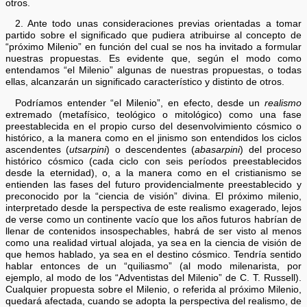
otros.
2. Ante todo unas consideraciones previas orientadas a tomar
partido sobre el significado que pudiera atribuirse al concepto de
“próximo Milenio” en función del cual se nos ha invitado a formular
nuestras propuestas. Es evidente que, según el modo como
entendamos “el Milenio” algunas de nuestras propuestas, o todas
ellas, alcanzarán un significado característico y distinto de otros.
Podríamos entender “el Milenio”, en efecto, desde un
realismo
extremado (metafísico, teológico o mitológico) como una fase
preestablecida en el propio curso del desenvolvimiento cósmico o
histórico, a la manera como en el jinismo son entendidos los ciclos
ascendentes (
utsarpini
) o descendentes (
abasarpini
) del proceso
histórico cósmico (cada ciclo con seis períodos preestablecidos
desde la eternidad), o, a la manera como en el cristianismo se
entienden las fases del futuro providencialmente preestablecido y
preconocido por la “ciencia de visión” divina. El próximo milenio,
interpretado desde la perspectiva de este realismo exagerado, lejos
de verse como un continente vacío que los años futuros habrían de
llenar de contenidos insospechables, habrá de ser visto al menos
como una realidad virtual alojada, ya sea en la ciencia de visión de
que hemos hablado, ya sea en el destino cósmico. Tendría sentido
hablar entonces de un “quiliasmo” (al modo milenarista, por
ejemplo, al modo de los “Adventistas del Milenio” de C. T. Russell).
Cualquier propuesta sobre el Milenio, o referida al próximo Milenio,
quedará afectada, cuando se adopta la perspectiva del realismo, de