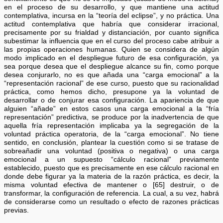
en el proceso de su desarrollo, y que mantiene una actitud
contemplativa, incursa en la “teoría del eclipse”, y no práctica. Una
actitud contemplativa que habría que considerar irracional,
precisamente por su frialdad y distanciación, por cuanto significa
subestimar la influencia que en el curso del proceso cabe atribuir a
las propias operaciones humanas. Quien se considera de algún
modo implicado en el despliegue futuro de esa configuración, ya
sea porque desea que el despliegue alcance su fin, como porque
desea conjurarlo, no es que añada una “carga emocional” a la
“representación racional” de ese curso, puesto que su racionalidad
práctica, como hemos dicho, presupone ya la voluntad de
desarrollar o de conjurar esa configuración. La apariencia de que
alguien “añade” en estos casos una carga emocional a la “fría
representación” predictiva, se produce por la inadvertencia de que
aquella fría representación implicaba ya la segregación de la
voluntad práctica operatoria, de la “carga emocional”. No tiene
sentido, en conclusión, plantear la cuestión como si se tratase de
sobreañadir una voluntad (positiva o negativa) o una carga
emocional a un supuesto “cálculo racional” previamente
establecido, puesto que es precisamente en ese cálculo racional en
donde debe figurar ya la materia de la razón práctica, es decir, la
misma voluntad efectiva de mantener o [65] destruir, o de
transformar, la configuración de referencia. La cual, a su vez, habrá
de considerarse como un resultado o efecto de razones prácticas
previas.