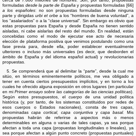
cerca de 7.000 millones de hombres. Son, por tanto, propuestas
formuladas
desde la parte de España
y propuestas formuladas [66]
a los españoles
: no son propuestas formuladas desde ninguna
parte y dirigidas
urbi et orbe
a los “hombres de buena voluntad”, a
los “asalariados” o a la “clase universal”. Sin embargo es obvio que
estas propuestas para España y desde España no tienen sentido
aisladas, ni cabe aislarlas del resto del mundo. En realidad, están
concebidas como el modo de ejecutar ese acto de necesaria
elección de plataforma positiva que venimos postulando como una
fase previa para, desde ella, poder establecer eventualmente
ulteriores o incluso más universales (es decir, que desborden el
ámbito de España y del idioma español actual) y revolucionarias
propuestas.
5. Se comprenderá que al delimitar la “parte”, desde la cual me
sitúo, en términos eminentemente políticos, me vea obligado a
tener en cuenta ciertos presupuestos implícitos, y en torno a los
cuales he ofrecido alguna exposición en otros lugares (en particular
en mi
Primer ensayo sobre las categorías de las ciencias políticas
).
Según estos presupuestos, el
cuerpo
de una unidad política
histórica (y, por tanto, de los sistemas constituidos por redes de
esos cuerpos o Estados nacionales), consta de tres capas,
denominadas
capa cortical, capa conjuntiva
y
capa basal.
Mis
propuestas habrán de referirse a aspectos más o menos
determinables en alguna o varias de tales capas, ya sea porque
afectan a toda una capa (propuestas longitudinales o lineales), ya
sea porque afectan a algún punto concreto (propuestas puntuales)