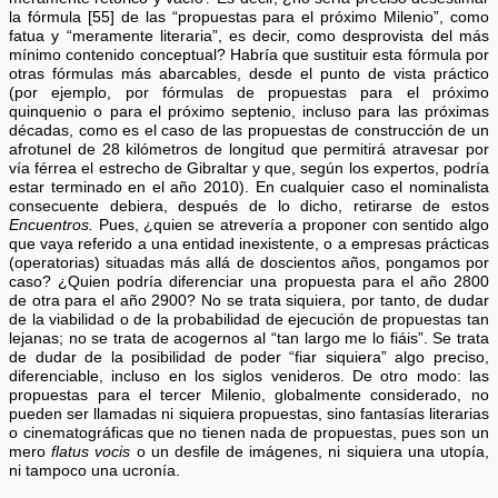
la fórmula [55] de las “propuestas para el próximo Milenio”, como
fatua y “meramente literaria”, es decir, como desprovista del más
mínimo contenido conceptual? Habría que sustituir esta fórmula por
otras fórmulas más abarcables, desde el punto de vista práctico
(por ejemplo, por fórmulas de propuestas para el próximo
quinquenio o para el próximo septenio, incluso para las próximas
décadas, como es el caso de las propuestas de construcción de un
afrotunel de 28 kilómetros de longitud que permitirá atravesar por
vía férrea el estrecho de Gibraltar y que, según los expertos, podría
estar terminado en el año 2010). En cualquier caso el nominalista
consecuente debiera, después de lo dicho, retirarse de estos
Encuentros.
Pues, ¿quien se atrevería a proponer con sentido algo
que vaya referido a una entidad inexistente, o a empresas prácticas
(operatorias) situadas más allá de doscientos años, pongamos por
caso? ¿Quien podría diferenciar una propuesta para el año 2800
de otra para el año 2900? No se trata siquiera, por tanto, de dudar
de la viabilidad o de la probabilidad de ejecución de propuestas tan
lejanas; no se trata de acogernos al “tan largo me lo fiáis”. Se trata
de dudar de la posibilidad de poder “fiar siquiera” algo preciso,
diferenciable, incluso en los siglos venideros. De otro modo: las
propuestas para el tercer Milenio, globalmente considerado, no
pueden ser llamadas ni siquiera propuestas, sino fantasías literarias
o cinematográficas que no tienen nada de propuestas, pues son un
mero
flatus vocis
o un desfile de imágenes, ni siquiera una utopía,
ni tampoco una ucronía.