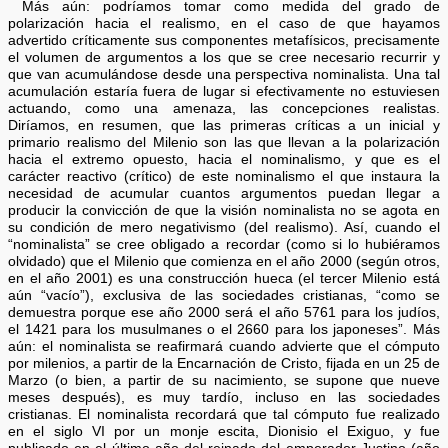
Más aún: podríamos tomar como medida del grado de
polarización hacia el realismo, en el caso de que hayamos
advertido críticamente sus componentes metafísicos, precisamente
el volumen de argumentos a los que se cree necesario recurrir y
que van acumulándose desde una perspectiva nominalista. Una tal
acumulación estaría fuera de lugar si efectivamente no estuviesen
actuando, como una amenaza, las concepciones realistas.
Diríamos, en resumen, que las primeras críticas a un inicial y
primario realismo del Milenio son las que llevan a la polarización
hacia el extremo opuesto, hacia el nominalismo, y que es el
carácter reactivo (crítico) de este nominalismo el que instaura la
necesidad de acumular cuantos argumentos puedan llegar a
producir la convicción de que la visión nominalista no se agota en
su condición de mero negativismo (del realismo). Así, cuando el
“nominalista” se cree obligado a recordar (como si lo hubiéramos
olvidado) que el Milenio que comienza en el año 2000 (según otros,
en el año 2001) es una construcción hueca (el tercer Milenio está
aún “vacío”), exclusiva de las sociedades cristianas, “como se
demuestra porque ese año 2000 será el año 5761 para los judíos,
el 1421 para los musulmanes o el 2660 para los japoneses”. Más
aún: el nominalista se reafirmará cuando advierte que el cómputo
por milenios, a partir de la Encarnación de Cristo, fijada en un 25 de
Marzo (o bien, a partir de su nacimiento, se supone que nueve
meses después), es muy tardío, incluso en las sociedades
cristianas. El nominalista recordará que tal cómputo fue realizado
en el siglo VI por un monje escita, Dionisio el Exiguo, y fue