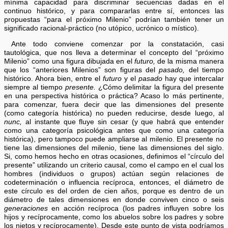
mínima capacidad para discriminar secuencias dadas en el
continuo histórico, y para compararlas entre sí, entonces las
propuestas “para el próximo Milenio” podrían también tener un
significado racional-práctico (no utópico, ucrónico o místico).
Ante todo conviene comenzar por la constatación, casi
tautológica, que nos lleva a determinar el concepto del “próximo
Milenio” como una figura dibujada en el
futuro,
de la misma manera
que los “anteriores Milenios” son figuras del
pasado,
del tiempo
histórico. Ahora bien, entre el
futuro
y el
pasado
hay que intercalar
siempre al tiempo
presente.
¿Cómo delimitar la figura del presente
en una perspectiva histórica o práctica? Acaso lo más pertinente,
para comenzar, fuera decir que las dimensiones del presente
(como categoría histórica) no pueden reducirse, desde luego, al
nunc,
al instante que fluye sin cesar (y que habrá que entender
como una categoría psicológica antes que como una categoría
histórica), pero tampoco puede ampliarse al milenio. El presente no
tiene las dimensiones del milenio, tiene las dimensiones del siglo.
Si, como hemos hecho en otras ocasiones, definimos el “círculo del
presente” utilizando un criterio causal, como el campo en el cual los
hombres (individuos o grupos) actúan según relaciones de
codeterminación o influencia recíproca, entonces, el diámetro de
este círculo es del orden de cien años, porque es dentro de un
diámetro de tales dimensiones en donde conviven cinco o seis
generaciones
en acción recíproca (los padres influyen sobre los
hijos y recíprocamente, como los abuelos sobre los padres y sobre
los nietos y recíprocamente). Desde este punto de vista podríamos