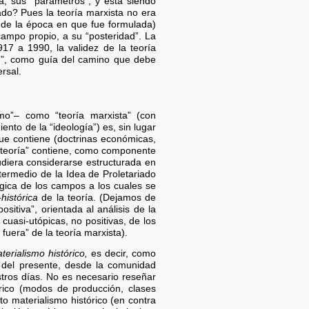
a, sus “parámetros”, y está siendo
ado? Pues la teoría marxista no era
s de la época en que fue formulada)
ampo propio, a su “posteridad”. La
7 a 1990, la validez de la teoría
ón”, como guía del camino que debe
rsal.
mo”– como “teoría marxista” (con
ento de la “ideología”) es, sin lugar
ue contiene (doctrinas económicas,
a “teoría” contiene, como componente
udiera considerarse estructurada en
termedio de la Idea de Proletariado
gica de los campos a los cuales se
histórica
de la teoría. (Dejamos de
sitiva”, orientada al análisis de la
 cuasi-utópicas, no positivas, de los
fuera” de la teoría marxista).
terialismo histórico,
es decir, como
y del presente, desde la comunidad
estros días. No es necesario reseñar
tórico (modos de producción, clases
o materialismo histórico (en contra