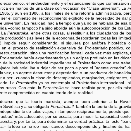
nto económico, el endeudamiento y el estancamiento que comenzaron
lítica en manos de una clase con vocación de “Clase universal”. La
P
1985, y aun en 1986, a los límites de una reforma administrativa, per
o ser el comienzo del reconocimiento explícito de la necesidad de dar 
se universal”. En realidad, hacía tiempo que ya no se hablaba de esa Id
bolida –como tampoco ha sido abolida aún la autoconcepción de los Es
s. La
Perestroika,
entre otras cosas, al restituir a los ciudadanos de l
 de producción (las leyes de la economía desbordarán todas las limita
) impide seguir considerando, ni siquiera por anáfora hipotética o
 el proceso de realización expansiva del Proletariado positivo, c
structuración, sino una rectificación formal, cada vez más explícita, n
 Proletariado había experimentado ya un eclipse profundo en las déca
ico de la sociedad industrial impedía ver al Proletariado como ese tra
ajador industrial iba a dejar de ser poco a poco el “agente creador” 
la vez, un agente destructor y depredador, o un productor de banalidad
legar a ser –cuando la clase de desempleados, marginados, emigrantes,
giado. La
Perestroika
ya no contempla al Proletariado internacional –si
os rusos. Con esto, la
Perestroika
se hace realista pero, por ello mis
mente comprometida en cuanto teoría de la realidad.
decirse que la teoría marxista, aunque fuera anterior a la Revol
n Soviética y a su obligada
Perestroika
? También la teoría de la gravit
 independiente de tales viajes, ni tampoco recíprocamente, puesto que 
pruebas” más adecuado, por su escala, para medir la capacidad confo
marxista, y, por tanto, para determinar su verdad práctica. En este “ba
ra,– la Idea se ha ido modificando, descomponiendo y, finalmente, ha