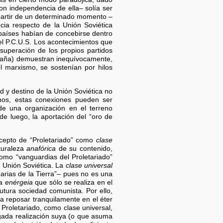
on independencia de ella– solía ser
a partir de un determinado momento –
ia respecto de la Unión Soviética
países habían de concebirse dentro
 el P.C.U.S. Los acontecimientos que
superación de los propios partidos
España) demuestran inequívocamente,
el marxismo, se sostenían por hilos
d y destino de la Unión Soviética no
nos, estas conexiones pueden ser
e una organización en el terreno
de luego, la aportación del “oro de
ncepto de “Proletariado” como
clase
turaleza
anafórica
de su contenido,
omo “vanguardias del Proletariado”
a Unión Soviética. La
clase universal
arias de la Tierra”– pues no es una
na
enérgeia
que sólo se realiza en el
utura sociedad comunista. Por ello,
 reposar tranquilamente en el éter
 Proletariado, como clase universal,
ligada realización suya (o que asuma