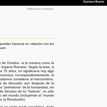
Bibliografía cronológica
pueden hacerse en relación con los
guen.
ión de Octubre –a la manera como la
l Imperio Romano. Según la tesis, si
 75 años, no significaría hoy algo
monónica; correspondientemente, el
podamos considerar al marcionismo.
era de discusión aun después de la
 “prehistoria” de la humanidad, sin
 decisivo de su “historia”, no sólo
esto del mundo (incluyendo al “mundo
or la Revolución).
is en cierto modo paradójica, dado