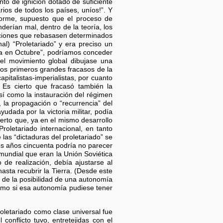
unto de ignición dotado de suficiente
arios de todos los países, uníos!”. Y
iforme, supuesto que el proceso de
erían mal, dentro de la teoría, los
oluciones que rebasasen determinados
al) “Proletariado” y era preciso un
osa en Octubre”, podríamos conceder
 el movimiento global dibujase una
 los primeros grandes fracasos de la
pitalistas-imperialistas, por cuanto
 Es cierto que fracasó también la
así como la instauración del régimen
 la propagación o “recurrencia” del
dada por la victoria militar, podía
ierto que, ya en el mismo desarrollo
Proletariado internacional, en tanto
as “dictaduras del proletariado” se
los años cincuenta podría no parecer
 mundial que eran la Unión Soviética
 de realización, debía ajustarse al
sta recubrir la Tierra. (Desde este
a de la posibilidad de una autonomía
como si esa autonomía pudiese tener
oletariado como clase universal fue
conflicto tuvo, entretejidas con el