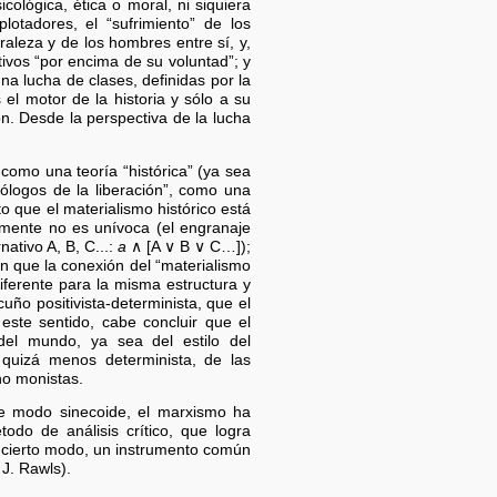
lógica, ética o moral, ni siquiera
lotadores, el “sufrimiento” de los
raleza y de los hombres entre sí, y,
tivos “por encima de su voluntad”; y
na lucha de clases, definidas por la
l motor de la historia y sólo a su
ón. Desde la perspectiva de la lucha
como una teoría “histórica” (ya sea
eólogos de la liberación”, como una
to que el materialismo histórico está
amente no es unívoca (el engranaje
ativo A, B, C...:
a
∧ [A ∨ B ∨ C…]);
n que la conexión del “materialismo
diferente para la misma estructura y
cuño positivista-determinista, que el
este sentido, cabe concluir que el
del mundo, ya sea del estilo del
o quizá menos determinista, de las
no monistas.
de modo sinecoide, el marxismo ha
odo de análisis crítico, que logra
n cierto modo, un instrumento común
 J. Rawls).