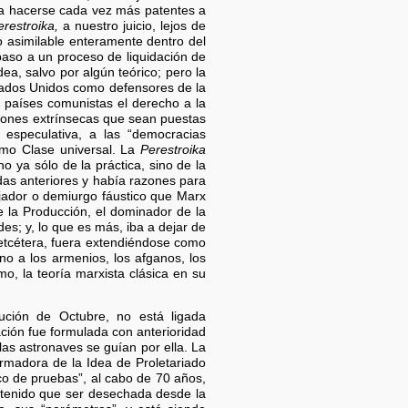
 a hacerse cada vez más patentes a
erestroika,
a nuestro juicio, lejos de
o asimilable enteramente dentro del
paso a un proceso de liquidación de
ea, salvo por algún teórico; pero la
tados Unidos como defensores de la
os países comunistas el derecho a la
ciones extrínsecas que sean puestas
 especulativa, a las “democracias
omo Clase universal. La
Perestroika
o ya sólo de la práctica, sino de la
das anteriores y había razones para
bajador o demiurgo fáustico que Marx
de la Producción, el dominador de la
es; y, lo que es más, iba a dejar de
 etcétera, fuera extendiéndose como
no a los armenios, los afganos, los
mo, la teoría marxista clásica en su
ución de Octubre, no está ligada
ación fue formulada con anterioridad
las astronaves se guían por ella. La
rmadora de la Idea de Proletariado
nco de pruebas”, al cabo de 70 años,
 tenido que ser desechada desde la