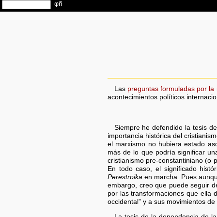
Las
preguntas formuladas por la
acontecimientos políticos internaci
Siempre he defendido la tesis de
importancia histórica del cristiani
el marxismo no hubiera estado aso
más de lo que podría significar u
cristianismo pre-constantiniano (
En todo caso, el significado hist
Perestroika
en marcha. Pues aunque 
embargo, creo que puede seguir def
por las transformaciones que ella d
occidental” y a sus movimientos de 
La tesis de la dependencia de l