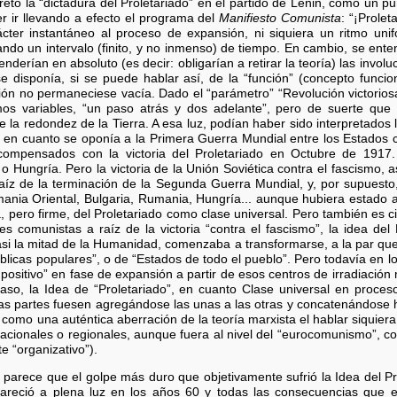
erpretó la “dictadura del Proletariado” en el partido de Lenin, como un p
 ir llevando a efecto el programa del
Manifiesto Comunista
: “¡Prolet
ácter instantáneo al proceso de expansión, ni siquiera un ritmo un
do un intervalo (finito, y no inmenso) de tiempo. En cambio, se entend
enderían en absoluto (es decir: obligarían a retirar la teoría) las inv
se disponía, si se puede hablar así, de la “función” (concepto funcion
nción no permaneciese vacía. Dado el “parámetro” “Revolución victori
tmos variables, “un paso atrás y dos adelante”, pero de suerte que
e la redondez de la Tierra. A esa luz, podían haber sido interpretados
” en cuanto se oponía a la Primera Guerra Mundial entre los Estados ca
ompensados con la victoria del Proletariado en Octubre de 1917.
 Hungría. Pero la victoria de la Unión Soviética contra el fascismo, 
aíz de la terminación de la Segunda Guerra Mundial, y, por supuesto,
ania Oriental, Bulgaria, Rumania, Hungría... aunque hubiera estado ayu
a, pero firme, del Proletariado como clase universal. Pero también es c
es comunistas a raíz de la victoria “contra el fascismo”, la idea del 
i la mitad de la Humanidad, comenzaba a transformarse, a la par que l
blicas populares”, o de “Estados de todo el pueblo”. Pero todavía en 
positivo” en fase de expansión a partir de esos centros de irradiación
aso, la Idea de “Proletariado”, en cuanto Clase universal en proceso
yas partes fuesen agregándose las unas a las otras y concatenándose ha
 como una auténtica aberración de la teoría marxista el hablar siquier
acionales o regionales, aunque fuera al nivel del “eurocomunismo”, 
 “organizativo”).
 parece que el golpe más duro que objetivamente sufrió la Idea del Pr
apareció a plena luz en los años 60 y todas las consecuencias que el 