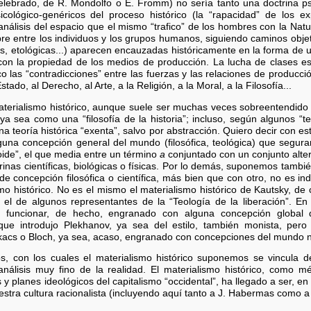
ebrado, de R. Mondolfo o E. Fromm) no sería tanto una doctrina psico
icológico-genéricos del proceso histórico (la “rapacidad” de los exp
 análisis del espacio que el mismo “trafico” de los hombres con la Natu
, abre entre los individuos y los grupos humanos, siguiendo caminos obje
s, etológicas...) aparecen encauzadas históricamente en la forma de u
on la propiedad de los medios de producción. La lucha de clases es e
ico las “contradicciones” entre las fuerzas y las relaciones de producci
ado, al Derecho, al Arte, a la Religión, a la Moral, a la Filosofía...
 materialismo histórico, aunque suele ser muchas veces sobreentendido 
 ya sea como una “filosofía de la historia”; incluso, según algunos “t
 una teoría histórica “exenta”, salvo por abstracción. Quiero decir con es
na concepción general del mundo (filosófica, teológica) que segur
oide”, el que media entre un término
a
conjuntado con un conjunto altern
inas científicas, biológicas o físicas. Por lo demás, suponemos tambié
de concepción filosófica o científica, más bien que con otro, no es in
smo histórico. No es el mismo el materialismo histórico de Kautsky, de 
 el de algunos representantes de la “Teología de la liberación”. En 
de funcionar, de hecho, engranado con alguna concepción global 
 que introdujo Plekhanov, ya sea del estilo, también monista, per
ukacs o Bloch, ya sea, acaso, engranado con concepciones del mundo 
s, con los cuales el materialismo histórico suponemos se vincula 
nálisis muy fino de la realidad. El materialismo histórico, como mét
y planes ideológicos del capitalismo “occidental”, ha llegado a ser, e
estra cultura racionalista (incluyendo aquí tanto a J. Habermas como a