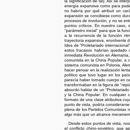
la significación de tal). Así se int
energía expansiva como para poder
no habría por qué atribuir un car
expansión se concibiese como duran
procesos de involución, y no se ent
puntos críticos. En nuestro caso, 
“parámetro inicial” para que la fu
a la recurrencia de la función ri
trayectoria expansiva, envolvente d
Idea de “Proletariado internacional
estos fracasos habrían quedado c
inmediata Revolución en Alemania, o
comunista en la China Popular, a r
sistema comunista en Polonia, Alem
hacer pensar en la realización lent
político que tuvo lugar en los país
parecía haber tomado cuerpo en cas
transformaban en la figura de “repú
absurdo hablar de un “Proletariado 
y la China Popular: En cualquier c
formato de una clase atributiva cu
punto de vista, podría considerarse
plena de los Partidos Comunistas n
algo más que un alcance meramente
Desde estos puntos de vista, nos
el conflicto chino-soviético, que 