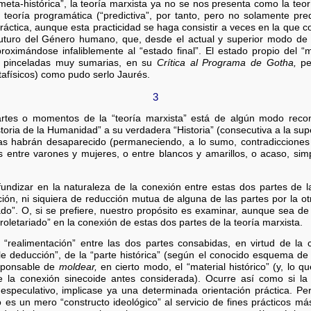
meta-histórica”, la teoría marxista ya no se nos presenta como la te
a teoría programática (“predictiva”, por tanto, pero no solamente pr
áctica, aunque esta practicidad se haga consistir a veces en la que c
 futuro del Género humano, que, desde el actual y superior modo de p
proximándose infaliblemente al “estado final”. El estado propio del 
n pinceladas muy sumarias, en su
Crítica al Programa de Gotha,
per
tafísicos) como pudo serlo Jaurés.
3
partes o momentos de la “teoría marxista” está de algún modo reco
storia de la Humanidad” a su verdadera “Historia” (consecutiva a la supe
cas habrán desaparecido (permaneciendo, a lo sumo, contradiccione
s entre varones y mujeres, o entre blancos y amarillos, o acaso, sim
undizar en la naturaleza de la conexión entre estas dos partes de l
ón, ni siquiera de reducción mutua de alguna de las partes por la o
ado”. O, si se prefiere, nuestro propósito es examinar, aunque sea 
oletariado” en la conexión de estas dos partes de la teoría marxista.
“realimentación” entre las dos partes consabidas, en virtud de la 
e deducción”, de la “parte histórica” (según el conocido esquema de l
esponsable de
moldear,
en cierto modo, el “material histórico” (y, lo 
e la conexión sinecoide antes considerada). Ocurre así como si la “e
peculativo, implicase ya una determinada orientación práctica. Pe
 no es un mero “constructo ideológico” al servicio de fines prácticos 