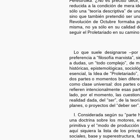
Perestroika
. ¿No es preciso decir,
reducida a la condición de mera id
sólo una “teoría descriptiva” de u
sino que también pretendió ser un
Revolución de Octubre formaba pa
misma, no ya sólo en su calidad d
seguir el Proletariado en su camino
Lo que suele designarse –por 
preferencia a “filosofía marxista”, 
a dudas, un “todo complejo”, de m
históricas, epistemológicas, sociol
esencial, la Idea de “Proletariado
dos partes o momentos bien diferen
como clase universal: dos partes 
refieren intencionalmente esas pa
lado, por el momento, las cuestione
realidad dada, del “ser”, de la teor
planes, o proyectos del “deber ser”
I. Considerada según su “parte 
una doctrina sobre los motores, e
primitiva y el “modo de producción 
aquí siquiera la lista de los prin
sociales, base y superestructura, 