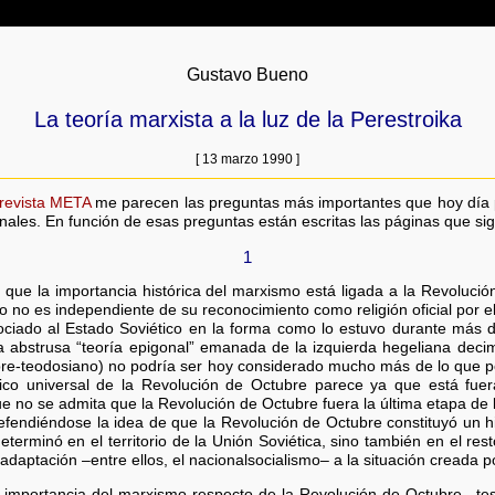
Gustavo Bueno
La teoría marxista a la luz de la Perestroika
[ 13 marzo 1990 ]
 revista META
me parecen las preguntas más importantes que hoy día 
onales. En función de esas preguntas están escritas las páginas que si
1
 que la importancia histórica del marxismo está ligada a la Revoluc
smo no es independiente de su reconocimiento como religión oficial por e
ciado al Estado Soviético en la forma como lo estuvo durante más de
na abstrusa “teoría epigonal” emanada de la izquierda hegeliana deci
o pre-teodosiano) no podría ser hoy considerado mucho más de lo que 
órico universal de la Revolución de Octubre parece ya que está fu
no se admita que la Revolución de Octubre fuera la última etapa de la
endiéndose la idea de que la Revolución de Octubre constituyó un hito
eterminó en el territorio de la Unión Soviética, sino también en el r
adaptación –entre ellos, el nacionalsocialismo– a la situación creada p
a importancia del marxismo respecto de la Revolución de Octubre –tes