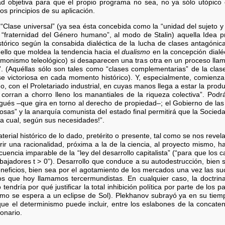
d objetiva para que el propio programa no sea, no ya sólo utópico e
os principios de su aplicación.
“Clase universal” (ya sea ésta concebida como la “unidad del sujeto y e
 “fraternidad del Género humano”, al modo de Stalin) aquella Idea 
stórico según la consabida dialéctica de la lucha de clases antagónic
ello que moldea la tendencia hacia el
dualismo
en la concepción dialéc
l monismo teleológico) si desaparecen una tras otra en un proceso lla
al”. (Aquéllas sólo son tales como “clases complementarias” de la clas
se victoriosa en cada momento histórico). Y, especialmente, comienza 
do, con el Proletariado industrial, en cuyas manos llega a estar la pro
 corran a chorro lleno los manantiales de la riqueza colectiva”. Pod
gués –que gira en torno al derecho de propiedad–; el Gobierno de las 
osas” y la anarquía comunista del estado final permitirá que la Socie
a cual, según sus necesidades!”.
material histórico de lo dado, pretérito o presente, tal como se nos revel
erir una racionalidad, próxima a la de la ciencia, al proyecto mismo, 
ncia imparable de la “ley del desarrollo capitalista” (“para que los c
abajadores t > 0”). Desarrollo que conduce a su autodestrucción, bien
beneficios, bien sea por el agotamiento de los mercados una vez las s
s que hoy llamamos tercermundistas. En cualquier caso, la doctrin
 tendría por qué justificar la total inhibición política por parte de los pa
mo se espera a un eclipse de Sol). Plekhanov subrayó ya en su tiemp
que el determinismo puede incluir, entre los eslabones de la concaten
onario.