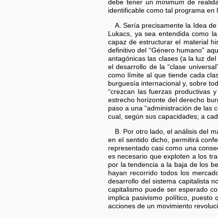
debe tener un
mínimum
de realida
identificable como tal programa en l
A. Sería precisamente la Idea de 
Lukacs, ya sea entendida como la
capaz de estructurar el material hi
definitivo del “Género humano” aqu
antagónicas las clases (a la luz de
el desarrollo de la “clase univers
como límite al que tiende cada cla
burguesía internacional y, sobre to
“crezcan las fuerzas productivas y
estrecho horizonte del derecho bur
paso a una “administración de las c
cual, según sus capacidades; a cad
B. Por otro lado, el análisis del 
en el sentido dicho, permitirá conf
representado casi como una consecue
es necesario que exploten a los tr
por la tendencia a la baja de los 
hayan recorrido todos los mercado
desarrollo del sistema capitalista no
capitalismo puede ser esperado co
implica pasivismo político, puesto 
acciones de un movimiento revoluci