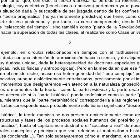
 por tanto, que, con esto, la
teoría marxista
ha perdido su referenci
eología, cuyos efectos (beneficiosos o nocivos) pertenecen ya al pas
na situación dada (y susceptible de ser juzgada dentro de los confine
a “teoría pragmática” (no ya meramente predictiva) que tiene, como c
rte de esa posteridad y, por tanto, su curso compromete, desde 191
e “telescopio del tiempo”, sino también como “plano de la Revoluci
 hacia la superación de todas las clases, al realizarse como Clase unive
2
ejemplo, en círculos relacionados en tiempos con el “althusseris
sin duda con una intención de aproximación hacia la ciencia, y de alejami
uy dudosa unidad, dada la heterogeneidad de doctrinas especiales q
ógicas, incluso físicas y antropológicas). Pero en la medida en que es
”, en el sentido dicho, acaso esa heterogeneidad del “todo complejo” p
ciados, aunque dialécticamente entrelazados, precisamente por el in
o momentos que designaremos –en atención a la naturaleza gnoseoló
rtes o momentos de la teoría– como la parte
histórica
y la parte
meta-
s acerca de si la “parte histórica” pueda redefinirse como la parte “po
ía, mientras que la “parte metahistórica” correspondería a las regiones
. Estas correspondencias probablemente sólo tienen significado “desde 
histórica”, la teoría marxista se nos presenta eminentemente como
ma
structuras y fases de los procesos sociales humanos del pretérito 
asiático”, hasta el capitalismo industrial o el “socialismo real” de nu
cipales conceptos y principios que van referidos al materialismo his
falsa conciencia...). Tan sólo subrayaremos cómo el marxismo, en cuant