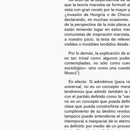
que la teoría marxista se formuló 
vista con gran recelo por la mayor 
¿invasión de Hungría o de Checoe
declarando, en muchas ocasiones, 
de la perspectiva de la más plena a
están teniendo lugar en estos mes
comunistas de inspiración marxista
a nuestro juicio, la tesis de refe
visibles o invisibles tendidos desde 
Por lo demás, la explicación de e
es tan trivial como algunos pud
contempladas, no sólo como cues
sociológico– sino como una cuestió
Moscú”).
En efecto: Si admitimos (para r
universal,
no es un concepto merame
tendremos que admitir también la 
con el partido definido como la “va
no es un concepto que pueda defini
clase que pueda constreñirse al ter
cumplimiento de su destino revoluc
tampoco puede entenderse el conce
intemporal e inespacial de lo etern
es definirlo por medio de un proces