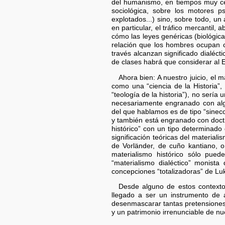
del humanismo, en tiempos muy cel
sociológica, sobre los motores ps
explotados...) sino, sobre todo, un
en particular, el tráfico mercantil
cómo las leyes genéricas (biológica
relación que los hombres ocupan c
través alcanzan significado dialéct
de clases habrá que considerar al Est
Ahora bien: A nuestro juicio, el
como una “ciencia de la Historia”,
“teología de la historia”), no sería
necesariamente engranado con algu
del que hablamos es de tipo “sinec
y también está engranado con doctr
histórico” con un tipo determinado 
significación teóricas del materiali
de Vorländer, de cuño kantiano, o
materialismo histórico sólo pue
“materialismo dialéctico” monista
concepciones “totalizadoras” de L
Desde alguno de estos contexto
llegado a ser un instrumento de a
desenmascarar tantas pretensiones 
y un patrimonio irrenunciable de nu