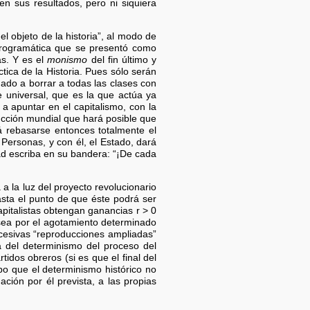
n sus resultados, pero ni siquiera
l objeto de la historia”, al modo de
programática que se presentó como
as. Y es el
monismo
del fin último y
tica de la Historia. Pues sólo serán
mado a borrar a todas las clases con
e universal, que es la que actúa ya
a apuntar en el capitalismo, con la
ducción mundial que hará posible que
rá rebasarse entonces totalmente el
Personas, y con él, el Estado, dará
dad escriba en su bandera: “¡De cada
a a la luz del proyecto revolucionario
hasta el punto de que éste podrá ser
apitalistas obtengan ganancias r > 0
 sea por el agotamiento determinado
ucesivas “reproducciones ampliadas”
a del determinismo del proceso del
rtidos obreros (si es que el final del
o que el determinismo histórico no
ación por él prevista, a las propias