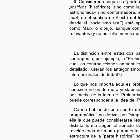
II. Considerada según su “parte 
positivos
(históricos), sino como l
astronómica– sino conformadora, pr
total
, en el sentido de Bloch) del
desde el “socialismo real”) está a
como Marx lo dibujó, aunque co
relevantes (y no por ello menos me
La distinción entre estas dos 
contraponía, por ejemplo, la “Prehi
cual las contradicciones antagóni
detallado: ¿serán los antagonismo
internacionales de fútbol?).
Lo que nos importa aquí es prof
conexión no es de mera yuxtaposici
por medio de la Idea de “Proletari
puede corresponder a la Idea de “Pr
Cabría hablar de una suerte de 
programática” no deriva, por “simpl
ella la que puede considerarse r
distinta forma según el sentido d
revelársenos de modo puramente es
estructura de la “parte histórica”