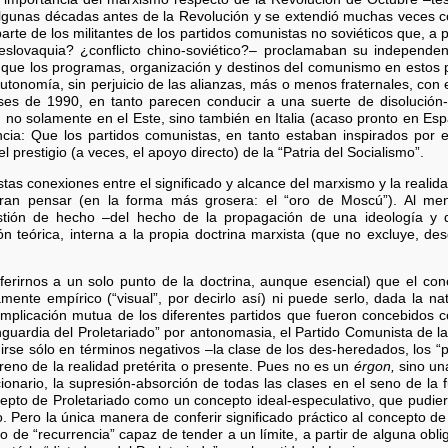
algunas décadas antes de la Revolución y se extendió muchas veces c
parte de los militantes de los partidos comunistas no soviéticos que, 
slovaquia? ¿conflicto chino-soviético?– proclamaban su independenc
que los programas, organización y destinos del comunismo en estos 
utonomía, sin perjuicio de las alianzas, más o menos fraternales, con
es de 1990, en tanto parecen conducir a una suerte de disolución-
, no solamente en el Este, sino también en Italia (acaso pronto en 
rencia: Que los partidos comunistas, en tanto estaban inspirados por 
el prestigio (a veces, el apoyo directo) de la “Patria del Socialismo”.
stas conexiones entre el significado y alcance del marxismo y la realida
ieran pensar (en la forma más grosera: el “oro de Moscú”). Al me
tión de hecho –del hecho de la propagación de una ideología y d
n teórica, interna a la propia doctrina marxista (que no excluye, des
eferirnos a un solo punto de la doctrina, aunque esencial) que el co
nte empírico (“visual”, por decirlo así) ni puede serlo, dada la na
implicación mutua de los diferentes partidos que fueron concebidos c
nguardia del Proletariado” por antonomasia, el Partido Comunista de l
rse sólo en términos negativos –la clase de los des-heredados, los “p
reno de la realidad pretérita o presente. Pues no es un
érgon,
sino u
ionario, la supresión-absorción de todas las clases en el seno de la f
pto de Proletariado como un concepto ideal-especulativo, que pudiera
o. Pero la única manera de conferir significado práctico al concepto de
o de “recurrencia” capaz de tender a un límite, a partir de alguna ob