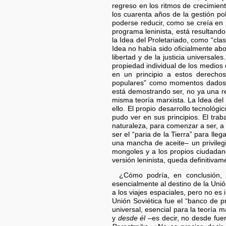
regreso en los ritmos de crecimie
los cuarenta años de la gestión po
poderse reducir, como se creía en 
programa leninista, está resultand
la Idea del Proletariado, como “cla
Idea no había sido oficialmente a
libertad y de la justicia universale
propiedad individual de los medios
en un principio a estos derechos
populares” como momentos dados en
está demostrando ser, no ya una ree
misma teoría marxista. La Idea del
ello. El propio desarrollo tecnológ
pudo ver en sus principios. El trab
naturaleza, para comenzar a ser, a 
ser el “paria de la Tierra” para l
una mancha de aceite– un privile
mongoles y a los propios ciudadan
versión leninista, queda definitiva
¿Cómo podría, en conclusión, 
esencialmente al destino de la Unió
a los viajes espaciales, pero no es
Unión Soviética fue el “banco de 
universal, esencial para la teoría 
y
desde él
–es decir, no desde fue