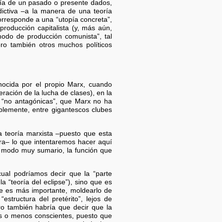
oría de un pasado o presente dados,
edictiva –a la manera de una teoría
orresponde a una “utopía concreta”,
roducción capitalista (y, más aún,
“modo de producción comunista”, tal
o también otros muchos políticos
nocida por el propio Marx, cuando
ración de la lucha de clases), en la
s “no antagónicas”, que Marx no ha
plemente, entre gigantescos clubes
a teoría marxista –puesto que esta
tra– lo que intentaremos hacer aquí
de modo muy sumario, la función que
cual podríamos decir que la “parte
a “teoría del eclipse”), sino que es
que es más importante, moldearlo de
structura del pretérito”, lejos de
ro también habría que decir que la
más o menos conscientes, puesto que