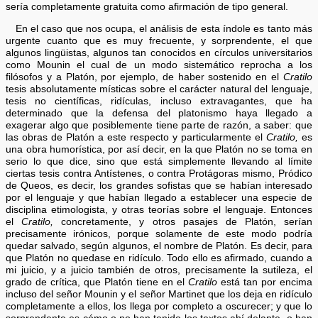
sería completamente gratuita como afirmación de tipo general.
En el caso que nos ocupa, el análisis de esta índole es tanto más
urgente cuanto que es muy frecuente, y sorprendente, el que
algunos lingüistas, algunos tan conocidos en círculos universitarios
como Mounin el cual de un modo sistemático reprocha a los
filósofos y a Platón, por ejemplo, de haber sostenido en el
Cratilo
tesis absolutamente místicas sobre el carácter natural del lenguaje,
tesis no científicas, ridículas, incluso extravagantes, que ha
determinado que la defensa del platonismo haya llegado a
exagerar algo que posiblemente tiene parte de razón, a saber: que
las obras de Platón a este respecto y particularmente el
Cratilo,
es
una obra humorística, por así decir, en la que Platón no se toma en
serio lo que dice, sino que está simplemente llevando al límite
ciertas tesis contra Antístenes, o contra Protágoras mismo, Pródico
de Queos, es decir, los grandes sofistas que se habían interesado
por el lenguaje y que habían llegado a establecer una especie de
disciplina etimologista, y otras teorías sobre el lenguaje. Entonces
el
Cratilo,
concretamente, y otros pasajes de Platón, serían
precisamente irónicos, porque solamente de este modo podría
quedar salvado, según algunos, el nombre de Platón. Es decir, para
que Platón no quedase en ridículo. Todo ello es afirmado, cuando a
mi juicio, y a juicio también de otros, precisamente la sutileza, el
grado de crítica, que Platón tiene en el
Cratilo
está tan por encima
incluso del señor Mounin y el señor Martinet que los deja en ridículo
completamente a ellos, los llega por completo a oscurecer; y que lo