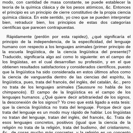
modo, con cantidad de masa constante, se puede establecer la
teoría de la química clásica y de los pesos atómicos, &c. Entonces
el principio es un principio de cierre constitutivo de la propia ciencia
química clásica. En este sentido, yo creo que se pueden interpretar
bien, retraducir bien, los principios de estas dos categorías
científicas que parecen contrapuestas.
Rápidamente (perdón por esta rapidez), ¿qué significaría el
principio de la independencia, de la especificidad, del lenguaje
humano con respecto a los lenguajes animales (primer principio de
la escuela lingüística, de la ciencia lingüística del presente)?
Traducido, significaría algo así como lo siguiente: en el campo de
los lingüistas, en el cual desarrollan su profesión, y en el que
obtienen resultados satisfactorios y considerados científicos, puesto
que la lingüística ha sido considerada en estos últimos años como
la ciencia de vanguardia dentro de las ciencias del espíritu, la
lingüística, pues, trata del francés, del inglés, del catalán, &c., pero
no trata de los lenguajes animales (Saussure no habla de los
chimpancés). El campo de la lingüística es el campo de los
lenguajes humanos. ¿Qué quiere decir arbitrariedad de los signos,
la desconexión de los signos? Yo creo que está ligado a esta tesis:
que la ciencia lingüística no trata del lenguaje. Porque decir que
trata del lenguaje es un modo muy rápido de hablar. Los lingüistas
no tratan del lenguaje, tratan del inglés, del francés, &c. Trata de
esos lenguajes concretos, positivos (igual que la ciencia de la
religión no trata de la religión, trata del budismo, del cristianismo,
&c., de cosas mucho más concretas, y la religión es un concepto