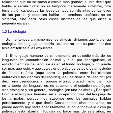
relaciones que no se sacan a escala más grande; quiere decir que
hablar a escala global no es tampoco meramente sintetizar, otra
tesis platónica: porque las leyes del todo son distintas de las leyes
de las partes, y entonces hablar en términos sintéticos no es
sintetizar, sino decir otras cosas distintas de las que dices a
pequeña escala).
1.2 La etología
Bien, entonces al mismo nivel de síntesis, diríamos que la ciencia
etológica del lenguaje se podría caracterizar, por su parte, por dos
tesis antitéticas a las expuestas:
1. El lenguaje humano es simplemente un episodio más de los
lenguajes de comunicación animal y que, por consiguiente, el
estudio científico del lenguaje es en el fondo zoología, y no puede
ser más que esto, y que cualquier otro tipo de estudio es un estudio
de índole retórica (aquí entra la polémica entre las ciencias
naturales y las ciencias del espíritu), es una ciencia del espíritu (es
decir, una pseudociencia), porque el único procedimiento científico
en la teoría del lenguaje es, no solamente el estudio neurológico,
sino etológico y, en general, zoológico (en una palabra). ¿Por qué?
Porque el lenguaje humano sería un episodio más del lenguaje de
los animales, porque hoy sabemos que los animales hablan
perfectamente, y lo que decía Cassirer hace cincuenta años, no
puede decirlo hoy nadie absolutamente, aunque todavía lo dicen (la
polémica está abierta). Todavía no hace más de seis años, en