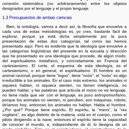
conexión sistemática (no arbitrariamente) entre los objetos
designados por el lenguaje y el propio lenguaje.
1.3 Presupuestos de ambas ciencias
Bien, la ontología, vamos a decir así, la filosofía que envuelve a
cada una de estas metodologías es, yo creo, bastante fácil de
explorar, porque ya está dicha simplemente por la pura
presentación de estas dos categorías, tal como las hemos
presentado aquí. Pero es evidente que la ideología que envuelve a
las categorías lingüísticas del presente en la escuela y dirección
que he presentado es una ideología que procede, de algún modo,
del espiritualismo metafísico, y concretamente en Francia del
cartesianismo. El corte, el esquema de esta ideología, es el
cartesianismo, o en general, el espiritualismo. El hombre es un
animal racional, porque tiene “logos”, tiene “noûs”; el “noûs” es algo
irreductible a los animales. En el caso más extremo, los animales ni
siquiera hablan, ni siquiera sienten, no tienen inteligencia, no
pueden hablar, y las palabras que articula el mono no es lenguaje,
no tiene nada que ver con el lenguaje, es puro antropomorfismo,
porque los animales no sienten, ni perciben, son máquinas, robots,
diríamos hoy; entonces los animales no hablan. Habla el hombre.
¿Por qué? Porque tiene espíritu. El espíritu, la “mens”, la “res
cogitans”, es algo distinto de la materia, está en el cuerpo, como el
piloto dirigiendo a la nave; entonces el espíritu tiene la capacidad
de conocer el mundo, e, independiente de él, lo designa de un