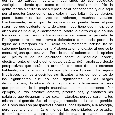
del sur de Europa mediante mecanismos de tipo ecológico,
zoológico, diciendo que, como en el norte hacía mucho frío, la
gente tendía a cerrar la boca y pronunciar consonantes, y que aquí
por el mediterráneo como hace calor y hace falta más ventilación,
pues buscamos las vocales abiertas, muchas vocales.
Efectivamente, este tipo de explicaciones puede tener alguna
razón, porque evidentemente de algún modo tiene que influir, pero
dicho así es ridículo, evidentemente. Ahora lo cierto es que es una
tradición también, es una tradición que, seguramente, procede de
Protágoras pero no me atrevo a defenderlo como tesis, porque la
figura de Protágoras en el
Cratilo
es sumamente incierta, no se
sabe muy bien qué papel pinta Protágoras en el
Cratilo,
al que se le
menta alguna que otra vez. Pero lo que sí sabemos es la opinión
de Epicuro y de los epicúreos sobre el lenguaje, donde,
efectivamente, el hecho del lenguaje está también analizado desde
perspectivas que están en armonía con esto de que estamos
hablando, de la etología. Por ejemplo, dice Epicuro, los signos
lingüísticos (vamos a decir los significantes, o los componentes de
los significantes que no son significantes, o los rasgos
discriminativos, distintivos, &c.) no proceden arbitrariamente, sino
que proceden de la propia causalidad del medio corpóreo. Por
ejemplo, el frío produce catarro, produce tos, y entonces las
palabras que designan la tos serán naturales, porque serán la tos
misma o el gemido, &c.: el lenguaje procede de la tos, el gemido,
&c. Como ven son perspectivas previas, por supuesto, a la etología,
pero que anuncian, más o menos, las posibilidades de estudiar
sistemáticamente la estructura del lenguaje a partir de una