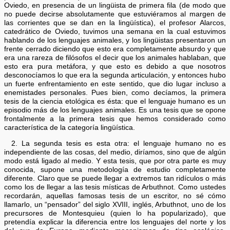
Oviedo, en presencia de un lingüista de primera fila (de modo que
no puede decirse absolutamente que estuviéramos al margen de
las corrientes que se dan en la lingüística), el profesor Alarcos,
catedrático de Oviedo, tuvimos una semana en la cual estuvimos
hablando de los lenguajes animales, y los lingüistas presentaron un
frente cerrado diciendo que esto era completamente absurdo y que
era una rareza de filósofos el decir que los animales hablaban, que
esto era pura metáfora, y que esto es debido a que nosotros
desconocíamos lo que era la segunda articulación, y entonces hubo
un fuerte enfrentamiento en este sentido, que dio lugar incluso a
enemistades personales. Pues bien, como decíamos, la primera
tesis de la ciencia etológica es ésta: que el lenguaje humano es un
episodio más de los lenguajes animales. Es una tesis que se opone
frontalmente a la primera tesis que hemos considerado como
característica de la categoría lingüística.
2. La segunda tesis es esta otra: el lenguaje humano no es
independiente de las cosas, del medio, diríamos, sino que de algún
modo está ligado al medio. Y esta tesis, que por otra parte es muy
conocida, supone una metodología de estudio completamente
diferente. Claro que se puede llegar a extremos tan ridículos o más
como los de llegar a las tesis místicas de Arbuthnot. Como ustedes
recordarán, aquellas famosas tesis de un escritor, no sé cómo
llamarlo, un “pensador” del siglo XVIII, inglés, Arbuthnot, uno de los
precursores de Montesquieu (quien lo ha popularizado), que
pretendía explicar la diferencia entre los lenguajes del norte y los