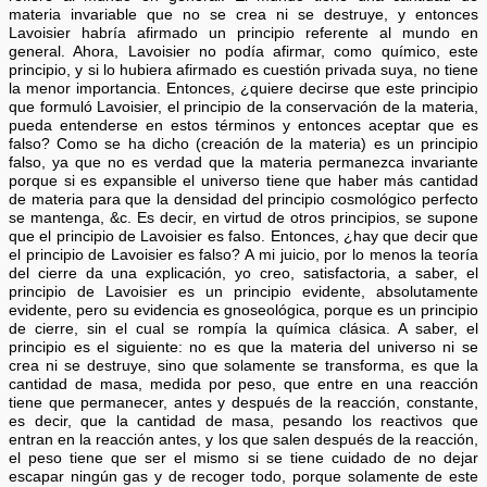
materia invariable que no se crea ni se destruye, y entonces
Lavoisier habría afirmado un principio referente al mundo en
general. Ahora, Lavoisier no podía afirmar, como químico, este
principio, y si lo hubiera afirmado es cuestión privada suya, no tiene
la menor importancia. Entonces, ¿quiere decirse que este principio
que formuló Lavoisier, el principio de la conservación de la materia,
pueda entenderse en estos términos y entonces aceptar que es
falso? Como se ha dicho (creación de la materia) es un principio
falso, ya que no es verdad que la materia permanezca invariante
porque si es expansible el universo tiene que haber más cantidad
de materia para que la densidad del principio cosmológico perfecto
se mantenga, &c. Es decir, en virtud de otros principios, se supone
que el principio de Lavoisier es falso. Entonces, ¿hay que decir que
el principio de Lavoisier es falso? A mi juicio, por lo menos la teoría
del cierre da una explicación, yo creo, satisfactoria, a saber, el
principio de Lavoisier es un principio evidente, absolutamente
evidente, pero su evidencia es gnoseológica, porque es un principio
de cierre, sin el cual se rompía la química clásica. A saber, el
principio es el siguiente: no es que la materia del universo ni se
crea ni se destruye, sino que solamente se transforma, es que la
cantidad de masa, medida por peso, que entre en una reacción
tiene que permanecer, antes y después de la reacción, constante,
es decir, que la cantidad de masa, pesando los reactivos que
entran en la reacción antes, y los que salen después de la reacción,
el peso tiene que ser el mismo si se tiene cuidado de no dejar
escapar ningún gas y de recoger todo, porque solamente de este