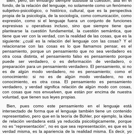
Bien, pero, sin embargo siempre subsiste la cuestión, allá en el
fondo, de la relación del lenguaje, no solamente como un fenómeno
subjetivo-psicológico, o histórico, cultural, que es la perspectiva
propia de la psicología, de la sociología, como comunicación, como
expresión, como si el lenguaje fuera un conjunto de funciones
expresivas u operativas incluso, sino que siempre tiene que
plantearse la cuestión fundamental, la cuestión semántica, que
tiene que ver con la verdad, con la realidad de las cosas, que es la
siguiente: ¿cuál es la relación del lenguaje con las cosas? Y el
relacionarse con las cosas es lo que llamamos pensar, es el
pensamiento, porque un pensamiento que no sea verdadero es
otra cosa distinta, el pensamiento falso es pensamiento porque
puede ser verdadero, o es deformación de verdadero, o
preparación para un pensamiento verdadero. El pensamiento, si no
es de algún modo verdadero, no es pensamiento; como el
conocimiento: si no es de algún modo verdadero, no es
conocimiento, es otra cosa. El pensamiento es pensamiento
verdadero, y verdad significa relación de algún modo con cosas,
con cosas que nos envuelven, que están por encima de nuestra
voluntad, que tienen sus leyes propias.
Bien, pues como este pensamiento en el lenguaje está
intersectado de forma que el lenguaje también tiene un contenido
representativo, pero que en la teoría de Bühler, por ejemplo, la idea
de relación verdadera está ya reducida psicológicamente, porque
no es “representación”, no es que sea representación, es que es la
verdad misma, es la apariencia de la realidad misma. Es decir, yo