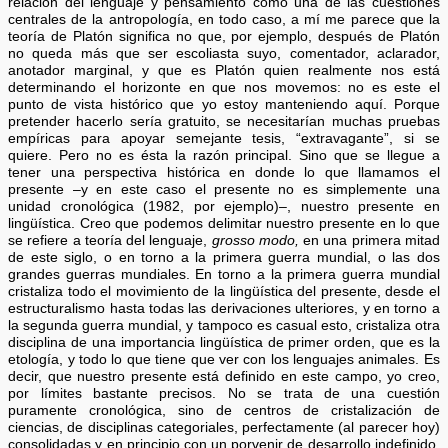
relación del lenguaje y pensamiento como una de las cuestiones
centrales de la antropología, en todo caso, a mí me parece que la
teoría de Platón significa no que, por ejemplo, después de Platón
no queda más que ser escoliasta suyo, comentador, aclarador,
anotador marginal, y que es Platón quien realmente nos está
determinando el horizonte en que nos movemos: no es este el
punto de vista histórico que yo estoy manteniendo aquí. Porque
pretender hacerlo sería gratuito, se necesitarían muchas pruebas
empíricas para apoyar semejante tesis, “extravagante”, si se
quiere. Pero no es ésta la razón principal. Sino que se llegue a
tener una perspectiva histórica en donde lo que llamamos el
presente –y en este caso el presente no es simplemente una
unidad cronológica (1982, por ejemplo)–, nuestro presente en
lingüística. Creo que podemos delimitar nuestro presente en lo que
se refiere a teoría del lenguaje,
grosso modo,
en una primera mitad
de este siglo, o en torno a la primera guerra mundial, o las dos
grandes guerras mundiales. En torno a la primera guerra mundial
cristaliza todo el movimiento de la lingüística del presente, desde el
estructuralismo hasta todas las derivaciones ulteriores, y en torno a
la segunda guerra mundial, y tampoco es casual esto, cristaliza otra
disciplina de una importancia lingüística de primer orden, que es la
etología, y todo lo que tiene que ver con los lenguajes animales. Es
decir, que nuestro presente está definido en este campo, yo creo,
por límites bastante precisos. No se trata de una cuestión
puramente cronológica, sino de centros de cristalización de
ciencias, de disciplinas categoriales, perfectamente (al parecer hoy)
consolidadas y en principio con un porvenir de desarrollo indefinido.