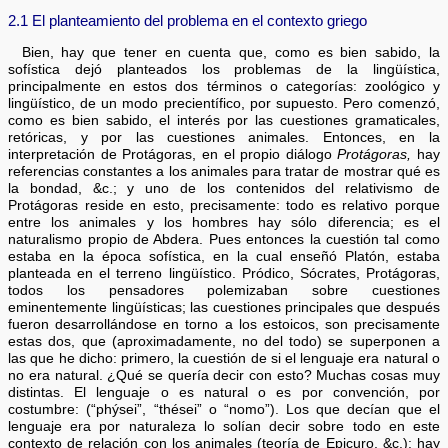
2.1 El planteamiento del problema en el contexto griego
Bien, hay que tener en cuenta que, como es bien sabido, la
sofística dejó planteados los problemas de la lingüística,
principalmente en estos dos términos o categorías: zoológico y
lingüístico, de un modo precientífico, por supuesto. Pero comenzó,
como es bien sabido, el interés por las cuestiones gramaticales,
retóricas, y por las cuestiones animales. Entonces, en la
interpretación de Protágoras, en el propio diálogo
Protágoras,
hay
referencias constantes a los animales para tratar de mostrar qué es
la bondad, &c.; y uno de los contenidos del relativismo de
Protágoras reside en esto, precisamente: todo es relativo porque
entre los animales y los hombres hay sólo diferencia; es el
naturalismo propio de Abdera. Pues entonces la cuestión tal como
estaba en la época sofística, en la cual enseñó Platón, estaba
planteada en el terreno lingüístico. Pródico, Sócrates, Protágoras,
todos los pensadores polemizaban sobre cuestiones
eminentemente lingüísticas; las cuestiones principales que después
fueron desarrollándose en torno a los estoicos, son precisamente
estas dos, que (aproximadamente, no del todo) se superponen a
las que he dicho: primero, la cuestión de si el lenguaje era natural o
no era natural. ¿Qué se quería decir con esto? Muchas cosas muy
distintas. El lenguaje o es natural o es por convención, por
costumbre: (“phýsei”, “thései” o “nomo”). Los que decían que el
lenguaje era por naturaleza lo solían decir sobre todo en este
contexto de relación con los animales (teoría de Epicuro, &c.): hay