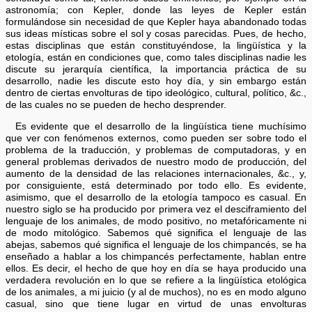
astronomía; con Kepler, donde las leyes de Kepler están
formulándose sin necesidad de que Kepler haya abandonado todas
sus ideas místicas sobre el sol y cosas parecidas. Pues, de hecho,
estas disciplinas que están constituyéndose, la lingüística y la
etología, están en condiciones que, como tales disciplinas nadie les
discute su jerarquía científica, la importancia práctica de su
desarrollo, nadie les discute esto hoy día, y sin embargo están
dentro de ciertas envolturas de tipo ideológico, cultural, político, &c.,
de las cuales no se pueden de hecho desprender.
Es evidente que el desarrollo de la lingüística tiene muchísimo
que ver con fenómenos externos, como pueden ser sobre todo el
problema de la traducción, y problemas de computadoras, y en
general problemas derivados de nuestro modo de producción, del
aumento de la densidad de las relaciones internacionales, &c., y,
por consiguiente, está determinado por todo ello. Es evidente,
asimismo, que el desarrollo de la etología tampoco es casual. En
nuestro siglo se ha producido por primera vez el desciframiento del
lenguaje de los animales, de modo positivo, no metafóricamente ni
de modo mitológico. Sabemos qué significa el lenguaje de las
abejas, sabemos qué significa el lenguaje de los chimpancés, se ha
enseñado a hablar a los chimpancés perfectamente, hablan entre
ellos. Es decir, el hecho de que hoy en día se haya producido una
verdadera revolución en lo que se refiere a la lingüística etológica
de los animales, a mi juicio (y al de muchos), no es en modo alguno
casual, sino que tiene lugar en virtud de unas envolturas