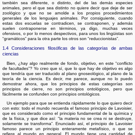
también sea diferente, o distinto, del de las demás especies
animales, pero el que sea distinto no quiere decir que deje de ser
zoológico y que no se amolde a los propios procedimientos
generales de los lenguajes animales. Por consiguiente, cuando
estas dos escuelas se contradicen, se contraponen, y además
suelen contraponerse en términos, ya digo, muchas veces
ofensivos, o por lo menos despectivos, para unos los lingüistas son
“gramáticos” para la otra parte los otros son “reduccionistas”.
1.4 Consideraciones filosóficas de las categorías de ambas
ciencias
Bien, ¿hay algo realmente de fondo, objetivo, en este “conflicto
de facultades”? Yo creo que sí, que lo que hay de objetivo es algo
que tendría que ser traducido al plano gnoseológico, al plano de la
teoría de la ciencia. Es decir, me parece, aunque no lo puedo
demostrar ahora, que los principios de estas categorías son
principios de cierre, no son principios ontológicos, pero que
fácilmente se confunden con principios ontológicos.
Un ejemplo para que se entienda rápidamente lo que quiero decir
con esto: todo el mundo recuerda el famoso principio de Lavoisier,
que es considerado como el principio fundamental de la química y
de la física, y que dice así: “la materia no se crea ni se destruye,
solamente se transforma”. Enunciado así, el principio de Lavoisier
famoso parece un principio enteramente metafísico, o que se
refiere al mundo en general. El mundo tiene una cantidad de