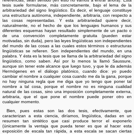
referencias, sean sentido (en esto no vamos a entrar ahora). Esta
tesis suele formularse, más concretamente, bajo el lema de la
arbitrariedad del signo lingüístico. Es decir, el lenguaje constituye
una estructura autónoma, independiente, arbitraria, con respecto a
las cosas representadas. Y esta arbitrariedad quiere decir,
naturalmente, no el hecho de que los lenguajes humanos y sus
diferentes esquemas hayan resultado simplemente de un pacto o
de una convención completamente gratuita (pueden estar
motivadas, sin duda), pero las leyes lingüísticas son independientes
del mundo de las cosas a las cuales estos términos o estructuras
lingüísticas se refieren. Son independientes del mundo, en una
palabra. Y ésta es la tesis que se llama de la arbitrariedad del signo
lingüístico, como saben. Así por lo menos la llamó Saussure,
aunque sin tener este alcance que luego tuvo, y que le da además
Hermógenes en el diálogo platónico, cuando dice: yo puedo
cambiar el nombre a cualquier cosa cuando me da la gana, porque
no hay ninguna regla que me diga que yo tengo que poner tal
nombre a tal cosa, porque el nombre no es ninguna cualidad
natural de las cosas, sino una imposición completamente externa,
arbitraria, que el que pone el nombre puede poner otro en
cualquier momento.
Bien, pues estas son las dos tesis, efectivamente, que
caracterizan a esta ciencia, diríamos, lingüística, dadas en un
resumen tan sintético que casi produce terror el exponerlo
(únicamente la ventaja que pueda tener es que al hacer esta
exposición de escala tan rápida, a esta escala se sacan ciertas