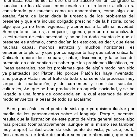
reformada totalmente. El otro día se suscitó en un congreso la
cuestión de los clásicos: mencionarlos o el referirse a ellos era
considerado por muchos como un anacronismo, como algo que
estaba fuera de lugar dada la urgencia de los problemas del
presente y que era incluso obligado prescindir de la historia, como
algo que ya no tiene vigencia, y atenernos a la última novedad.
Semejante actitud es, a mi juicio, ingenua, porque no ha analizado
la estructura de esta novedad, y no se ha dado cuenta de que el
presente es anómalo, como decían los estoicos, es decir, que tiene
muchas capas, muchos estratos y muchos horizontes, es
enteramente plural, y que por consiguiente hay que saber criticarlo.
Criticarlo quiere decir separar, cribar, discriminar, y la crítica del
presente en este sentido es saber que los problemas filosóficos, en
líneas generales, son los problemas que de algún modo han sido
ya planteados por Platón. No porque Platón los haya inventado,
sino porque Platón es el fruto de toda una serie de procesos muy
largos de maduración, y de corrientes y conflictos sociales,
culturales, &c. que se han producido en aquella sociedad, y se ha
llegado a una forma de conciencia en la cual estamos de algún
modo envueltos, a pesar de todo su arcaísmo.
Bien, pues éste es el punto de vista que yo quisiera ilustrar por
medio de los pensamientos sobre el lenguaje. Porque, además,
resulta que la ilustración de este punto de vista general sobre algo
más preciso (comparativamente, aunque en sí mismo sea también
muy amplio) la ilustración de este punto de vista, yo creo, es la
única manera de tratar de probar semejante afirmación, que si no