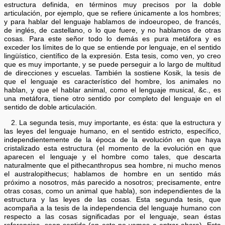
estructura definida, en términos muy precisos por la doble
articulación, por ejemplo, que se refiere únicamente a los hombres;
y para hablar del lenguaje hablamos de indoeuropeo, de francés,
de inglés, de castellano, o lo que fuere, y no hablamos de otras
cosas. Para este señor todo lo demás es pura metáfora y es
exceder los límites de lo que se entiende por lenguaje, en el sentido
lingüístico, científico de la expresión. Esta tesis, como ven, yo creo
que es muy importante, y se puede perseguir a lo largo de multitud
de direcciones y escuelas. También la sostiene Kosik, la tesis de
que el lenguaje es característico del hombre, los animales no
hablan, y que el hablar animal, como el lenguaje musical, &c., es
una metáfora, tiene otro sentido por completo del lenguaje en el
sentido de doble articulación.
2. La segunda tesis, muy importante, es ésta: que la estructura y
las leyes del lenguaje humano, en el sentido estricto, específico,
independientemente de la época de la evolución en que haya
cristalizado esta estructura (el momento de la evolución en que
aparecen el lenguaje y el hombre como tales, que descarta
naturalmente que el pithecanthropus sea hombre, ni mucho menos
el australopithecus; hablamos de hombre en un sentido más
próximo a nosotros, más parecido a nosotros; precisamente, entre
otras cosas, como un animal que habla), son independientes de la
estructura y las leyes de las cosas. Esta segunda tesis, que
acompaña a la tesis de la independencia del lenguaje humano con
respecto a las cosas significadas por el lenguaje, sean éstas