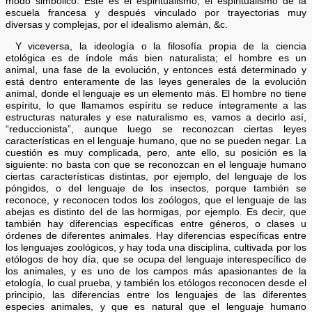
modo simbólico. Este es el espiritualismo, el espiritualismo de la
escuela francesa y después vinculado por trayectorias muy
diversas y complejas, por el idealismo alemán, &c.
Y viceversa, la ideología o la filosofía propia de la ciencia
etológica es de índole más bien naturalista; el hombre es un
animal, una fase de la evolución, y entonces está determinado y
está dentro enteramente de las leyes generales de la evolución
animal, donde el lenguaje es un elemento más. El hombre no tiene
espíritu, lo que llamamos espíritu se reduce íntegramente a las
estructuras naturales y ese naturalismo es, vamos a decirlo así,
“reduccionista”, aunque luego se reconozcan ciertas leyes
características en el lenguaje humano, que no se pueden negar. La
cuestión es muy complicada, pero, ante ello, su posición es la
siguiente: no basta con que se reconozcan en el lenguaje humano
ciertas características distintas, por ejemplo, del lenguaje de los
póngidos, o del lenguaje de los insectos, porque también se
reconoce, y reconocen todos los zoólogos, que el lenguaje de las
abejas es distinto del de las hormigas, por ejemplo. Es decir, que
también hay diferencias específicas entre géneros, o clases u
órdenes de diferentes animales. Hay diferencias específicas entre
los lenguajes zoológicos, y hay toda una disciplina, cultivada por los
etólogos de hoy día, que se ocupa del lenguaje interespecífico de
los animales, y es uno de los campos más apasionantes de la
etología, lo cual prueba, y también los etólogos reconocen desde el
principio, las diferencias entre los lenguajes de las diferentes
especies animales, y que es natural que el lenguaje humano