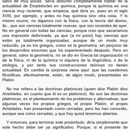
salvo de muy pocas. Sería absurdo completamente hablar de la
actualidad de Empédocles en química, porque la química es una
ciencia muy reciente, que empieza, qué diría yo, pues en el siglo
XVIII, por ejemplo, y antes no hay química sino otra cosa. Y lo
mismo ocurre, no digamos con la física, con la teoría del átomo,
&c., que son ciencias totalmente nuevas, que son recientes de ayer.
No en general con todas las ciencias, porque creo que sacaríamos
una impresión deformada, ya que (a mi juicio) hay ciencias que
están ya totalmente organizadas, aunque de un modo muy
reducido, ya en los griegos, como es la geometría, sin perjuicio de
los desarrollos enormes que ha experimentado después. Pero en
general, salvo la geometría, no se dio en Grecia tal organización ni
de la física, ni de la química ni siquiera de la lingüística, o de la
etología, y por tanto sus construcciones teóricas no tienen
actualidad. En cambio la sorpresa viene aquí: que las cuestiones
filosóficas, efectivamente, están, de algún modo, presentadas en
Platón.
No me refiero a las doctrinas platónicas (quien dice Platón dice
Aristóteles, en cuanto que él es un platónico). No son las doctrinas
platónicas, es el planteamiento de los problemas y alternativas, que
algunas veces los propios griegos, el propio Platón, el propio
Aristóteles, han presentado como cerradas, pero las han conocido,
aunque sea como cerradas, y que hoy quizá tenemos abiertas.
Y entonces, para terminar este preámbulo, diría simplemente que
este hecho debe ser ya significativo. Porque, si el presente de