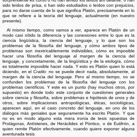
sorprendente es cómo o no han tenido los textos ahí delante, o han
sido leídos de prisa, o han sido estudiados o leídos con prejuicios,
para no darse cuenta de lo que significa Platón, precisamente en lo
que se refiere a la teoría del lenguaje, actualmente (en nuestro
presente).
Al mismo tiempo, como vamos a ver, aparece en Platón de un
modo casi nítido la diferencia y las conexiones entre lo que es la
ciencia lingüística, la ciencia del lenguaje, y lo que son los
problemas de la filosofía del lenguaje, y cómo ambos tipos de
problemas son inextricablemente indivisibles, cómo es imposible
hacer una filosofía del lenguaje al margen de la ciencia del
lenguaje, y concretamente, de la lingüística y de la etología, cómo
es totalmente imposible hacer nada. Y esto es Platón quien lo está
diciendo, en el
Cratilo:
no se puede decir nada, absolutamente, al
margen de la ciencia del lenguaje. Pero al mismo tiempo, no se
confunden los problemas de la filosofía del lenguaje con los
problemas científicos. Y este es un punto (hay muchos otros, por
supuesto) en donde todo este conjunto de cuestiones generales
sobre ciencia y filosofía, sobre problemas e hipótesis de unos y de
otros, sobre implicaciones antropológicas, éticas, sociológicas,
aparecen aquí, en el caso concreto del lenguaje, en uno de los
diálogos más geniales que seguramente ha escrito Platón. Y que
no es en modo alguno esta mera ironía de tesis opuestas de
Protágoras, Antístenes, de Heráclides el Póntico, o de Eutifrón, a
quien remite Platón efectivamente, cuando quiere exponer alguna
aventurada tesis.