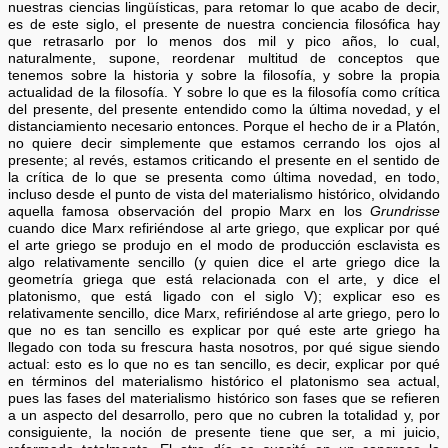
nuestras ciencias lingüísticas, para retomar lo que acabo de decir,
es de este siglo, el presente de nuestra conciencia filosófica hay
que retrasarlo por lo menos dos mil y pico años, lo cual,
naturalmente, supone, reordenar multitud de conceptos que
tenemos sobre la historia y sobre la filosofía, y sobre la propia
actualidad de la filosofía. Y sobre lo que es la filosofía como crítica
del presente, del presente entendido como la última novedad, y el
distanciamiento necesario entonces. Porque el hecho de ir a Platón,
no quiere decir simplemente que estamos cerrando los ojos al
presente; al revés, estamos criticando el presente en el sentido de
la crítica de lo que se presenta como última novedad, en todo,
incluso desde el punto de vista del materialismo histórico, olvidando
aquella famosa observación del propio Marx en los
Grundrisse
cuando dice Marx refiriéndose al arte griego, que explicar por qué
el arte griego se produjo en el modo de producción esclavista es
algo relativamente sencillo (y quien dice el arte griego dice la
geometría griega que está relacionada con el arte, y dice el
platonismo, que está ligado con el siglo V); explicar eso es
relativamente sencillo, dice Marx, refiriéndose al arte griego, pero lo
que no es tan sencillo es explicar por qué este arte griego ha
llegado con toda su frescura hasta nosotros, por qué sigue siendo
actual: esto es lo que no es tan sencillo, es decir, explicar por qué
en términos del materialismo histórico el platonismo sea actual,
pues las fases del materialismo histórico son fases que se refieren
a un aspecto del desarrollo, pero que no cubren la totalidad y, por
consiguiente, la noción de presente tiene que ser, a mi juicio,