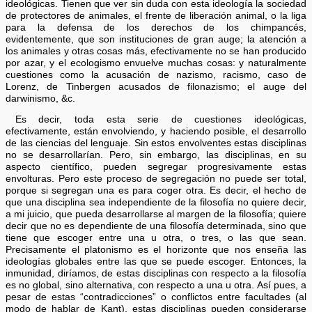
ideológicas. Tienen que ver sin duda con esta ideología la sociedad
de protectores de animales, el frente de liberación animal, o la liga
para la defensa de los derechos de los chimpancés,
evidentemente, que son instituciones de gran auge; la atención a
los animales y otras cosas más, efectivamente no se han producido
por azar, y el ecologismo envuelve muchas cosas: y naturalmente
cuestiones como la acusación de nazismo, racismo, caso de
Lorenz, de Tinbergen acusados de filonazismo; el auge del
darwinismo, &c.
Es decir, toda esta serie de cuestiones ideológicas,
efectivamente, están envolviendo, y haciendo posible, el desarrollo
de las ciencias del lenguaje. Sin estos envolventes estas disciplinas
no se desarrollarían. Pero, sin embargo, las disciplinas, en su
aspecto científico, pueden segregar progresivamente estas
envolturas. Pero este proceso de segregación no puede ser total,
porque si segregan una es para coger otra. Es decir, el hecho de
que una disciplina sea independiente de la filosofía no quiere decir,
a mi juicio, que pueda desarrollarse al margen de la filosofía; quiere
decir que no es dependiente de una filosofía determinada, sino que
tiene que escoger entre una u otra, o tres, o las que sean.
Precisamente el platonismo es el horizonte que nos enseña las
ideologías globales entre las que se puede escoger. Entonces, la
inmunidad, diríamos, de estas disciplinas con respecto a la filosofía
es no global, sino alternativa, con respecto a una u otra. Así pues, a
pesar de estas “contradicciones” o conflictos entre facultades (al
modo de hablar de Kant), estas disciplinas pueden considerarse