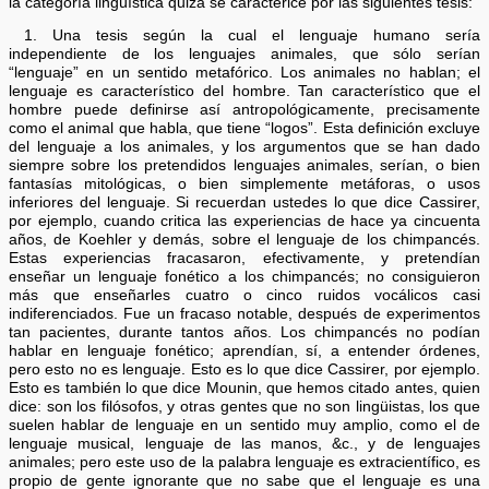
la categoría lingüística quizá se caracterice por las siguientes tesis:
1. Una tesis según la cual el lenguaje humano sería
independiente de los lenguajes animales, que sólo serían
“lenguaje” en un sentido metafórico. Los animales no hablan; el
lenguaje es característico del hombre. Tan característico que el
hombre puede definirse así antropológicamente, precisamente
como el animal que habla, que tiene “logos”. Esta definición excluye
del lenguaje a los animales, y los argumentos que se han dado
siempre sobre los pretendidos lenguajes animales, serían, o bien
fantasías mitológicas, o bien simplemente metáforas, o usos
inferiores del lenguaje. Si recuerdan ustedes lo que dice Cassirer,
por ejemplo, cuando critica las experiencias de hace ya cincuenta
años, de Koehler y demás, sobre el lenguaje de los chimpancés.
Estas experiencias fracasaron, efectivamente, y pretendían
enseñar un lenguaje fonético a los chimpancés; no consiguieron
más que enseñarles cuatro o cinco ruidos vocálicos casi
indiferenciados. Fue un fracaso notable, después de experimentos
tan pacientes, durante tantos años. Los chimpancés no podían
hablar en lenguaje fonético; aprendían, sí, a entender órdenes,
pero esto no es lenguaje. Esto es lo que dice Cassirer, por ejemplo.
Esto es también lo que dice Mounin, que hemos citado antes, quien
dice: son los filósofos, y otras gentes que no son lingüistas, los que
suelen hablar de lenguaje en un sentido muy amplio, como el de
lenguaje musical, lenguaje de las manos, &c., y de lenguajes
animales; pero este uso de la palabra lenguaje es extracientífico, es
propio de gente ignorante que no sabe que el lenguaje es una