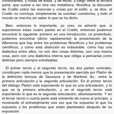
consonantes, y cosas de éstas, y de letras; y luego viene la tercera
parte, que vuelve a ser otra vez metafísica, filosófica, la discusión
de Cratilo sobre las esencias y cosas por el estilo; y, se dice, el
Cratilo
no concluye, simplemente se suscitan cuestiones, y todo el
mundo se marcha sin saber lo que se ha dicho.
Bien, entonces lo importante, yo creo, es advertir que, si
suponemos estas cuatro partes en el
Cratilo,
entonces podemos
encontrar lo siguiente: primero en una introducción, un preámbulo,
podemos encontrar (dicho rápidamente) la presentación de la
diferencia que hay entre los problemas filosóficos y los problemas
científicos, y cómo esta distinción es indisoluble, cómo hay una
dialéctica entre ellos, no son dos cosas distintas, son una misma
cosa, pero con una dialéctica interna que obliga a pensarlas como
distintas pero siempre entretejidas.
El primer tercio y el segundo tercio, las dos partes centrales,
constituyen nada menos que la presentación ejercida por Platón de
la definición famosa de Saussure y de Martinet, &c., entre la
primera articulación y la segunda articulación. En el primer tercio
del diálogo Platón está exponiendo lo que es una articulación, y lo
que es la primera articulación, y en el segundo tercio está
exponiendo lo que es la segunda articulación, absolutamente. Y en
el tercer tercio o cuarta parte está volviendo de nuevo al principio, y
mostrando el entretejimiento una vez que ha expuesto lo que ha
expuesto y los problemas que están planteados después de su
exposición.