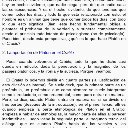
hay un hecho evidente, que nadie niega, pero del que nadie saca
las consecuencias. Y es el hecho, evidente, de que tenemos que
comer todos los días, y todo lo que está relacionado con esto; el
hombre es un animal que tiene que comer todos los días, con todo
lo que esto significa. Bien, este hecho fundamental obliga a
plantear el problema de la verdad y a superar completamente
desde el principio todo intento de psicologismo (no de psicología).
Pues bien, desde esta perspectiva, ¿qué es lo que hace Platón en
el
Cratilo
?
2. La aportación de Platón en el
Cratilo
Pues, cuando volvemos al
Cratilo,
todo lo que he dicho casi
queda en ridículo, dada la penetración, y la magnitud de los
pasajes platónicos, y la ironía y la sutileza. Porque, veamos:
El
Cratilo
lo solemos dividir en cuatro partes (la justificación de
esta división es interna). Se suele decir, que la primera parte es un
preámbulo, un preámbulo que como siempre se suele interpretar
como introductorio, como ornamental, como para entrar en materia.
Pero, se dice, cuando Platón entra en materia es, si se divide en
tres partes (después de la introducción), en el primer tercio; allí es
cuando empieza la parte etimológica de Platón en el
Cratilo,
empieza a hablar de etimologías, la mayor parte de ellas al parecer
inadmisibles. Luego viene la segunda parte, el segundo tercio del
diálogo, que es cuando Platón habla de las vocales y las