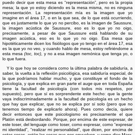
puedo decir que esta mesa es “representación”, pero es la propia
mesa; la que yo estoy diciendo es la mesa misma, no es ninguna
representación. La representación mía es la imagen que yo
imagine en el área 17, o en la que sea, de lo que está ocurriendo,
que es justamente lo que yo no percibo, es la imagen de Saussure,
la imagen acústica de Saussure, eso es lo que yo no oigo,
precisamente, a pesar de que Saussure está hablando de su
imagen acústica, eso es lo que yo no oigo. Esa mesa que
hipotéticamente dicen los fisiólogos que yo tengo en el área 17, esa
es la que yo no veo, y cuando hablo de mesa, estoy refiriéndome a
esta mesa
(toc, toc),
y no a esa imagen nemónica que tenga yo, o
lo que fuera.
Y lo que hoy se considera como la última palabra de sabiduría, a
saber, la vuelta a la reflexión psicológica, esa sabiduría especial, de
la que podríamos hablar mucho, y que constituye el fondo de la
psicología, y que explica en gran parte el auge que en toda España
tiene la facultad de psicología (con todos mis respetos, por
supuesto), pero que sí es sorprendente este hecho: que la gente
vaya indiscriminadamente a la facultad de psicología es un hecho
que hay que explicar, que no se explica por sí solo (pero que no
tenemos tiempo de explicarlo ahora). Pues como decía, quiere
decir entonces que este psicologismo es precisamente el que
Platón está desbordando. Porque, por encima de este expresar, de
este toser, del lenguaje como toser, como expresar, como “expresar
mi identidad”, “realizar mi personalidad”, que dicen, por encima de
estas cosas, están las cosas que nos envuelven, y como dice Marx,