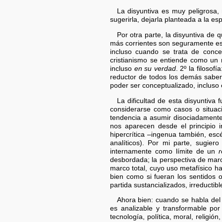
La disyuntiva es muy peligrosa,
sugerirla, dejarla planteada a la esp
Por otra parte, la disyuntiva de
más corrientes son seguramente est
incluso cuando se trata de concept
cristianismo se entiende como un
incluso
en su verdad
. 2º la filoso
reductor de todos los demás sabe
poder ser conceptualizado, incluso
La dificultad de esta disyuntiva
considerarse como casos o situaci
tendencia a asumir disociadamente 
nos aparecen desde el principio i
hipercrítica –ingenua también, es
analíticos). Por mi parte, sugier
internamente como límite de un
desbordada; la perspectiva de mar
marco total, cuyo uso metafísico ha
bien como si fueran los sentidos 
partida sustancializados, irreductibl
Ahora bien: cuando se habla del
es analizable y transformable por
tecnología, política, moral, religi