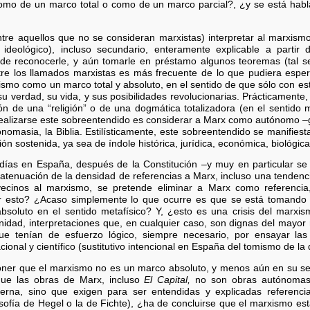
omo de un marco total o como de un marco parcial?, ¿y se está habl
ntre aquellos que no se consideran marxistas) interpretar al marx
 ideológico), incluso secundario, enteramente explicable a partir
io de reconocerle, y aún tomarle en préstamo algunos teoremas (tal s
re los llamados marxistas es más frecuente de lo que pudiera espe
ismo como un marco total y absoluto, en el sentido de que sólo con es
u verdad, su vida, y sus posibilidades revolucionarias. Prácticamente
n de una “religión” o de una dogmática totalizadora (en el sentido m
 realizarse este sobreentendido es considerar a Marx como autónomo 
nomasia, la Biblia. Estilísticamente, este sobreentendido se manifiest
ón sostenida, ya sea de índole histórica, jurídica, económica, biológica 
días en España, después de la Constitución –y muy en particular se
atenuación de la densidad de referencias a Marx, incluso una tendencia
 vecinos al marxismo, se pretende eliminar a Marx como referencia,
ir esto? ¿Acaso simplemente lo que ocurre es que se está tomando
luto en el sentido metafísico? Y, ¿esto es una crisis del marxism
nidad, interpretaciones que, en cualquier caso, son dignas del mayor 
 que tenían de esfuerzo lógico, siempre necesario, por ensayar la
cional y científico (sustitutivo intencional en España del tomismo de la
oner que el marxismo no es un marco absoluto, y menos aún en su sen
e las obras de Marx, incluso
El Capital,
no son obras autónomas
terna, sino que exigen para ser entendidas y explicadas referenci
losofía de Hegel o la de Fichte), ¿ha de concluirse que el marxismo es