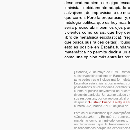
desencadenamiento de gigantescas c
leninista –debidamente adaptado a 
salvajismo, de imprevisión o de nec
que corren. Pero la preparación y, 
mitología política que es hoy más 
sería preciso abrir bien los ojos p
violentos como cursis, que hoy d
libro de metafísica escolástica), “
que busca sus raíces celtas), “bús
esto es posible en España fundamen
matemática no permite decir a un e
como una opinión más entre las pos
[ «Madrid, 25 de mayo de 1979. Estima
su intervención reciente en Barcelona 
tanto pedestres e incluso mal formula
Entendida esta crisis a dos niveles: c
posibilidades revolucionarias del marxi
cuenta el público mayoritario de nuest
dirección particular. Un atento saludo 
sus respuestas, por correo postal, el p
después: “
Gustavo Bueno. En algún sen
número 252, Madrid 7 al 13 de junio de 
Este es el cuestionario que acompañab
«
Cuestionario.
—¿En qué se concreta e
marxismo como un método correcto de
revolucionarias, que la transformac
desencantados porque las experiencias 