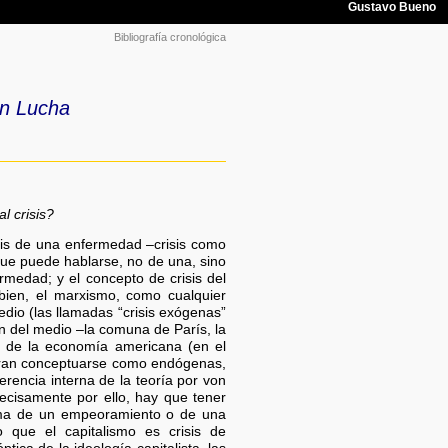
Bibliografía cronológica
n Lucha
l crisis?
sis de una enfermedad –crisis como
que puede hablarse, no de una, sino
rmedad; y el concepto de crisis del
bien, el marxismo, como cualquier
dio (las llamadas “crisis exógenas”
ón del medio –la comuna de París, la
n de la economía americana (en el
dieran conceptuarse como endógenas,
rencia interna de la teoría por von
recisamente por ello, hay que tener
orma de un empeoramiento o de una
 que el capitalismo es crisis de