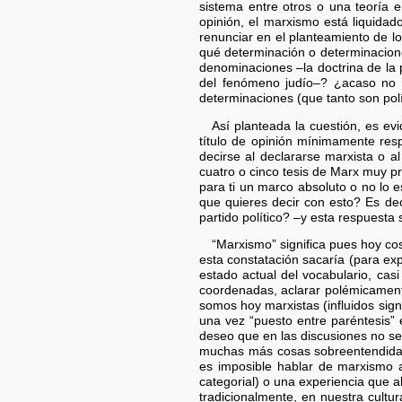
sistema entre otros o una teoría 
opinión, el marxismo está liquida
renunciar en el planteamiento de l
qué determinación o determinacion
denominaciones –la doctrina de la p
del fenómeno judío–? ¿acaso no es
determinaciones (que tanto son polí
Así planteada la cuestión, es ev
título de opinión mínimamente res
decirse al declararse marxista o 
cuatro o cinco tesis de Marx muy p
para ti un marco absoluto o no lo e
que quieres decir con esto? Es dec
partido político? –y esta respuesta 
“Marxismo” significa pues hoy cos
esta constatación sacaría (para exp
estado actual del vocabulario, cas
coordenadas, aclarar polémicamente
somos hoy marxistas (influidos sig
una vez “puesto entre paréntesis” e
deseo que en las discusiones no se
muchas más cosas sobreentendidas 
es imposible hablar de marxismo al
categorial) o una experiencia que 
tradicionalmente, en nuestra cultu