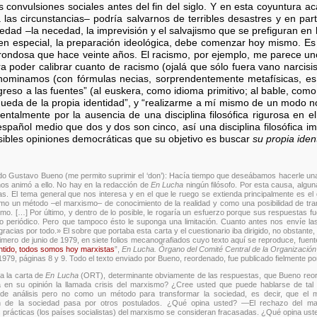
onvulsiones sociales antes del fin del siglo. Y en esta coyuntura a
las circunstancias– podría salvarnos de terribles desastres y en pa
edad –la necedad, la imprevisión y el salvajismo que se prefiguran en 
en especial, la preparación ideológica, debe comenzar hoy mismo. Es p
frondosa que hace veinte años. El racismo, por ejemplo, me parece un
ara poder calibrar cuanto de racismo (ojalá que sólo fuera vano narci
enominamos (con fórmulas necias, sorprendentemente metafísicas, es
regreso a las fuentes” (al euskera, como idioma primitivo; al bable, co
queda de la propia identidad”, y “realizarme a mí mismo de un modo 
talmente por la ausencia de una disciplina filosófica rigurosa en el b
spañol medio que dos y dos son cinco, así una disciplina filosófica im
ibles opiniones democráticas que su objetivo es buscar
su propia iden
do Gustavo Bueno (me permito suprimir el ‘don’): Hacía tiempo que deseábamos hacerle una
nos animó a ello. No hay en la redacción de
En Lucha
ningún filósofo. Por esta causa, algun
das. El tema general que nos interesa y en el que le ruego se extienda principalmente es
omo un método –el marxismo– de conocimiento de la realidad y como una posibilidad de tran
smo. […] Por último, y dentro de lo posible, le rogaría un esfuerzo porque sus respuestas f
ro periódico. Pero que tampoco ésto le suponga una limitación. Cuanto antes nos envíe la
y gracias por todo.» El sobre que portaba esta carta y el cuestionario iba dirigido, no obsta
rimero de junio de 1979, en siete folios mecanografiados cuyo texto aquí se reproduce, fuen
tido, todos somos hoy marxistas
”,
En Lucha. Órgano del Comité Central de la Organización
1979, páginas 8 y 9. Todo el texto enviado por Bueno, reordenado, fue publicado fielmente p
a la carta de
En Lucha
(ORT), determinante obviamente de las respuestas, que Bueno reor
n su opinión la llamada crisis del marxismo? ¿Cree usted que puede hablarse de tal 
 análisis pero no como un método para transformar la sociedad, es decir, que el m
ión de la sociedad pasa por otros postulados. ¿Qué opina usted? —El rechazo del m
prácticas (los países socialistas) del marxismo se consideran fracasadas. ¿Qué opina usted