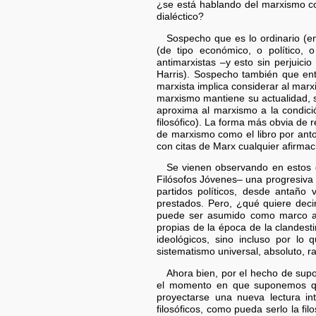
¿se está hablando del marxismo c
dialéctico?
Sospecho que es lo ordinario (e
(de tipo económico, o político, o
antimarxistas –y esto sin perjuic
Harris). Sospecho también que ent
marxista implica considerar al marx
marxismo mantiene su actualidad, s
aproxima al marxismo a la condició
filosófico). La forma más obvia de
de marxismo como el libro por anto
con citas de Marx cualquier afirmaci
Se vienen observando en estos 
Filósofos Jóvenes– una progresiva 
partidos políticos, desde antaño
prestados. Pero, ¿qué quiere dec
puede ser asumido como marco abso
propias de la época de la clandesti
ideológicos, sino incluso por lo
sistematismo universal, absoluto, ra
Ahora bien, por el hecho de sup
el momento en que suponemos qu
proyectarse una nueva lectura in
filosóficos, como pueda serlo la fi