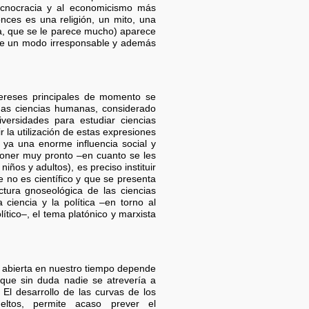
tecnocracia y al economicismo más
onces es una religión, un mito, una
tica, que se le parece mucho) aparece
n de un modo irresponsable y además
ntereses principales de momento se
adas ciencias humanas, considerado
ersidades para estudiar ciencias
r la utilización de estas expresiones
 ya una enorme influencia social y
sponer muy pronto –en cuanto se les
iños y adultos), es preciso instituir
e no es científico y que se presenta
tura gnoseológica de las ciencias
ciencia y la política –en torno al
ítico–, el tema platónico y marxista
ad abierta en nuestro tiempo depende
que sin duda nadie se atrevería a
El desarrollo de las curvas de los
ueltos, permite acaso prever el