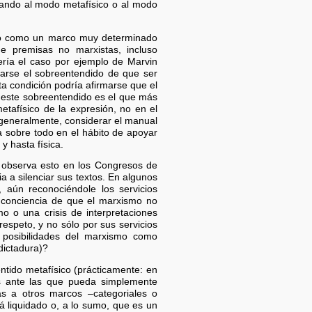
ando al modo metafísico o al modo
ismo como un marco muy determinado
 de premisas no marxistas, incluso
ería el caso por ejemplo de Marvin
rarse el sobreentendido de que ser
ta condición podría afirmarse que el
, este sobreentendido es el que más
etafísico de la expresión, no en el
–generalmente, considerar el manual
a sobre todo en el hábito de apoyar
y hasta física.
 observa esto en los Congresos de
 a silenciar sus textos. En algunos
 aún reconociéndole los servicios
 conciencia de que el marxismo no
o o una crisis de interpretaciones
respeto, y no sólo por sus servicios
s posibilidades del marxismo como
 dictadura)?
tido metafísico (prácticamente: en
 ante las que pueda simplemente
as a otros marcos –categoriales o
tá liquidado o, a lo sumo, que es un