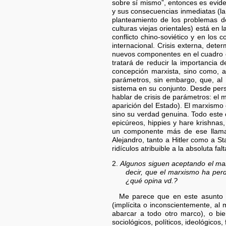
sobre sí mismo”, entonces es evide
y sus consecuencias inmediatas (la 
planteamiento de los problemas de
culturas viejas orientales) está en 
conflicto chino-soviético y en los 
internacional. Crisis externa, dete
nuevos componentes en el cuadro ex
tratará de reducir la importancia 
concepción marxista, sino como, a 
parámetros, sin embargo, que, al 
sistema en su conjunto. Desde persp
hablar de crisis de parámetros: el 
aparición del Estado). El marxismo 
sino su verdad genuina. Todo este
epicúreos, hippies y hare krishnas
un componente más de ese llamado
Alejandro, tanto a Hitler como a S
ridículos atribuible a la absoluta fa
2.
Algunos siguen aceptando el ma
decir, que el marxismo ha perd
¿qué opina vd.?
Me parece que en este asunto
(implícita o inconscientemente, al
abarcar a todo otro marco), o bi
sociológicos, políticos, ideológicos, f