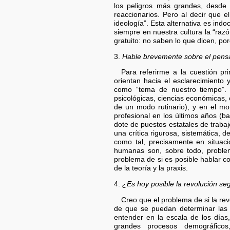
los peligros más grandes, desde 
reaccionarios. Pero al decir que e
ideología”. Esta alternativa es indo
siempre en nuestra cultura la “raz
gratuito: no saben lo que dicen, por
3.
Hable brevemente sobre el pensam
Para referirme a la cuestión pr
orientan hacia el esclarecimiento
como “tema de nuestro tiempo”. 
psicológicas, ciencias económicas, c
de un modo rutinario), y en el mo
profesional en los últimos años (b
dote de puestos estatales de trabajo
una crítica rigurosa, sistemática, 
como tal, precisamente en situac
humanas son, sobre todo, problema
problema de si es posible hablar co
de la teoría y la praxis.
4.
¿Es hoy posible la revolución se
Creo que el problema de si la rev
de que se puedan determinar las 
entender en la escala de los días
grandes procesos demográficos,