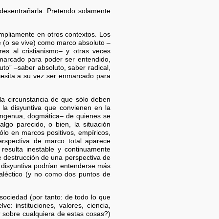
 desentrañarla. Pretendo solamente
ampliamente en otros contextos. Los
e (o se vive) como marco absoluto –
ores al cristianismo– y otras veces
marcado para poder ser entendido,
uto” –saber absoluto, saber radical,
esita a su vez ser enmarcado para
 la circunstancia de que sólo deben
 la disyuntiva que convienen en la
 –ingenua, dogmática– de quienes se
lgo parecido, o bien, la situación
lo en marcos positivos, empíricos,
perspectiva de marco total aparece
resulta inestable y continuamente
 destrucción de una perspectiva de
ra disyuntiva podrían entenderse más
ialéctico (y no como dos puntos de
ociedad (por tanto: de todo lo que
: instituciones, valores, ciencia,
ar sobre cualquiera de estas cosas?)