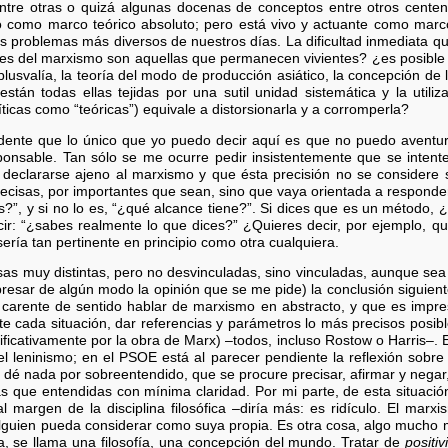
entre otras o quizá algunas docenas de conceptos entre otros cente
do como marco teórico absoluto; pero está vivo y actuante como marc
os problemas más diversos de nuestros días. La dificultad inmediata q
es del marxismo son aquellas que permanecen vivientes? ¿es posible s
lusvalía, la teoría del modo de producción asiático, la concepción de l
tán todas ellas tejidas por una sutil unidad sistemática y la utiliz
ticas como “teóricas”) equivale a distorsionarla y a corromperla?
idente que lo único que yo puedo decir aquí es que no puedo aventur
ponsable. Tan sólo se me ocurre pedir insistentemente que se intent
al declararse ajeno al marxismo y que ésta precisión no se considere
recisas, por importantes que sean, sino que vaya orientada a responde
s?”, y si no lo es, “¿qué alcance tiene?”. Si dices que es un método, 
ir: “¿sabes realmente lo que dices?” ¿Quieres decir, por ejemplo, q
sería tan pertinente en principio como otra cualquiera.
as muy distintas, pero no desvinculadas, sino vinculadas, aunque sea 
resar de algún modo la opinión que se me pide) la conclusión siguient
i carente de sentido hablar de marxismo en abstracto, y que es impre
 cada situación, dar referencias y parámetros lo más precisos posibl
nificativamente por la obra de Marx) –todos, incluso Rostow o Harris–.
l leninismo; en el PSOE está al parecer pendiente la reflexión sobre 
 dé nada por sobreentendido, que se procure precisar, afirmar y negar
que entendidas con mínima claridad. Por mi parte, de esta situació
 margen de la disciplina filosófica –diría más: es ridículo. El marx
alguien pueda considerar como suya propia. Es otra cosa, algo mucho
ra, se llama una filosofía, una concepción del mundo. Tratar de
positiv