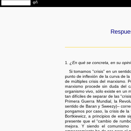
Respues
1.
¿En qué se concreta, en su opini
Si tomamos “crisis” en un senti
punto de inflexión de la curva de 
de múltiples crisis del marxismo. 
marxismo procede sin duda del ca
organismo vivo, sólo existe en un 
tan difíciles de separar de las “cr
Primera Guerra Mundial, la Revol
sentido de Baran y Sweezy)– corres
pongamos por caso, la crisis de la
Bortkiewicz, a principios de este 
presente que el “cambio de rumbo
mejora. Y siendo el comunismo y