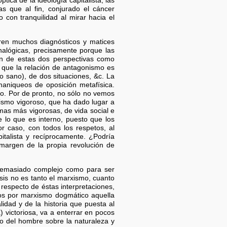
ica de la ideología capitalista, las
as que al fin, conjurado el cáncer
 con tranquilidad al mirar hacia el
eren muchos diagnósticos y matices
nalógicas, precisamente porque las
ión de estas dos perspectivas como
n que la relación de antagonismo es
 sano), de dos situaciones, &c. La
 maniqueos de oposición metafísica.
do. Por de pronto, no sólo no vemos
smo vigoroso, que ha dado lugar a
rmas más vigorosas, de vida social e
e lo que es interno, puesto que los
r caso, con todos los respetos, al
italista y recíprocamente. ¿Podría
 margen de la propia revolución de
 demasiado complejo como para ser
sis no es tanto el marxismo, cuanto
 respecto de éstas interpretaciones,
mos por marxismo dogmático aquella
lidad y de la historia que puesta al
a) victoriosa, va a enterrar en pocos
nio del hombre sobre la naturaleza y