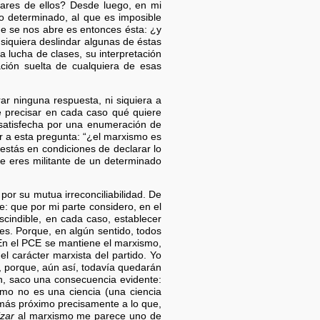
nares de ellos? Desde luego, en mi
o determinado, al que es imposible
ue se nos abre es entonces ésta: ¿y
iquiera deslindar algunas de éstas
a lucha de clases, su interpretación
ación suelta de cualquiera de esas
ar ninguna respuesta, ni siquiera a
e precisar en cada caso qué quiere
 satisfecha por una enumeración de
r a esta pregunta: “¿el marxismo es
¿estás en condiciones de declarar lo
ue eres militante de un determinado
por su mutua irreconciliabilidad. De
e: que por mi parte considero, en el
scindible, en cada caso, establecer
es. Porque, en algún sentido, todos
 En el PCE se mantiene el marxismo,
el carácter marxista del partido. Yo
, porque, aún así, todavía quedarán
n, saco una consecuencia evidente:
ismo no es una ciencia (una ciencia
 más próximo precisamente a lo que,
izar
al marxismo me parece uno de