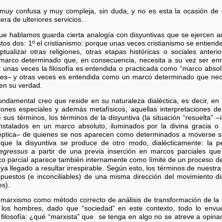
 muy confusa y muy compleja, sin duda, y no es esta la ocasión de
era de ulteriores servicios.
 que hablamos guarda cierta analogía con disyuntivas que se ejercen 
os dos: 1º el cristianismo: porque unas veces cristianismo se entiend
ualizar otras religiones, otras etapas históricas o sociales anteri
 marco determinado que, en consecuencia, necesita a su vez ser en
fía: unas veces la filosofía es entendida o practicada como “marco absol
res– y otras veces es entendida como un marco determinado que nec
 en su verdad.
 fundamental creo que reside en su naturaleza dialéctica, es decir, en
ones especiales y además metafísicos, aquellas interpretaciones de
sus términos, los términos de la disyuntiva (la situación “resuelta”
nstalados en un marco absoluto, iluminados por la divina gracia o a
céptica– de quienes se nos aparecen como determinados a moverse só
o que la disyuntiva se produce de otro modo, dialécticamente: la 
regressus
a partir de una previa inserción en marcos parciales que 
co parcial aparece también internamente como límite de un proceso de
ya llegado a resultar irrespirable. Según esto, los términos de nuest
opuestos (e inconciliables) de una misma dirección del movimiento d
es).
 marxismo como método correcto de análisis de transformación de la s
 los hombres, dado que “sociedad” en este contexto, todo lo envuelve
ón, filosofía: ¿qué “marxista” que se tenga en algo no se atreve a opin