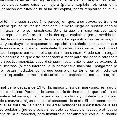
xismo crisis de mejora y recíprocamente. Es natural que, desde la ópt
percibidas como crisis de mejora (para el capitalismo), crisis en l
peración definitiva de la salud del capital, podrá respirarse de nuevo
 el término
crisis
reside (me parece) en que, a su través, se transfi
Peligro que no se reduce mediante un mero juego de sustituciones a
 el marxismo no son simétricas. Se diría que la misma representac
una representación propia de la ideología capitalista (en la medida e
, desde donde cabe hablar de dos estados opuestos (uno enfermo, otro
tica, y sustituye los esquemas de oposición dialéctica por esquemas
a –es decir, intrínsecamente dialéctica– las cosas se ven de otro mo
ad: tampoco vemos en el capitalismo un cáncer. Puede ser un organi
, sin perjuicio de que esté condenado a morir para dar paso a otras fo
erspectiva marxista, cabe distinguir nítidamente lo que es externo d
e internos (o más internos) a la perspectiva marxista –pongamos po
bre– están mediados por lo que ocurre en su torno, en el medio cap
mple episodio interno del desarrollo del capitalismo monopolista, al
final de la década de 1970, llamamos crisis del marxismo, es algo
pe capitalista. Porque a lo sumo podría decirse que lo que está en cri
mática del mismo, una interpretación metafísica y no dialéctica. Es por
de alcanzaría algún sentido el concepto de crisis. Si sobreentende
ual se trata de “la ciencia universal homogénea y definitiva de la rea
se proletaria (no se precisa si se trata de clase distributiva o atributiv
toria de la humanidad, para instaurar el socialismo y, con él, el domi