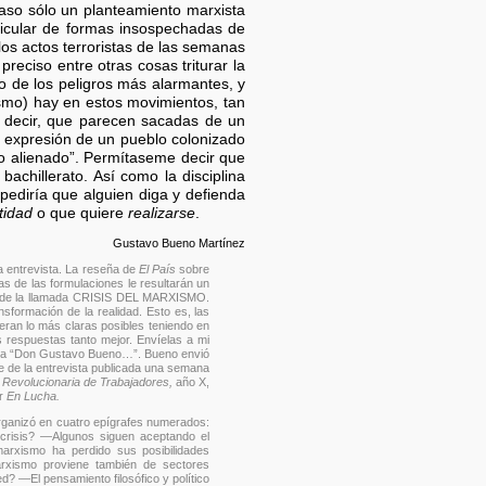
caso sólo un planteamiento marxista
rticular de formas insospechadas de
los actos terroristas de las semanas
reciso entre otras cosas triturar la
o de los peligros más alarmantes, y
sismo) hay en estos movimientos, tan
 decir, que parecen sacadas de un
mo expresión de un pueblo colonizado
no alienado”. Permítaseme decir que
achillerato. Así como la disciplina
pediría que alguien diga y defienda
tidad
o que quiere
realizarse
.
Gustavo Bueno Martínez
 entrevista. La reseña de
El País
sobre
as de las formulaciones le resultarán un
 el de la llamada CRISIS DEL MARXISMO.
sformación de la realidad. Esto es, las
ueran lo más claras posibles teniendo en
s respuestas tanto mejor. Envíelas a mi
nte, a “Don Gustavo Bueno…”. Bueno envió
te de la entrevista publicada una semana
 Revolucionaria de Trabajadores,
año X,
or
En Lucha.
ganizó en cuatro epígrafes numerados:
crisis? —Algunos siguen aceptando el
arxismo ha perdido sus posibilidades
arxismo proviene también de sectores
? —El pensamiento filosófico y político