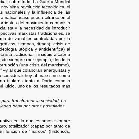
dial, sobre todo. La Guerra Mundial
 novísima revolución tecnológica, el
 nacionales y la influencia de las
 dramática acaso pueda cifrarse en el
 corrientes del movimiento comunista
ialista y la necesidad de introducir
ectivas marxistas tradicionales, se
ema de variables controladas por la
áficos, tiempos, ritmos); crisis de
logía utópica y anticientífica) al
ista tradicional, ni siquiera cabría
desde siempre (por ejemplo, desde la
orrupción (una crisis del marxismo),
 –y al que colaboran anarquistas y
e a considerar hoy al marxismo como
mo titulares tanto a Darío como a
i juicio, uno de los resultados más
para transformar la sociedad, es
ciedad pasa por otros postulados,
yuntiva en la que estamos siempre
uto,
totalizador (capaz por tanto de
 función de “marcos” (históricos,