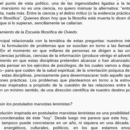
el punto de vista político, una de las ingenuidades ligadas a la 
l marxismo no es una ciencia, no quiero insinuar la alternativa: “ent
cta, nada más. Entre la ciencia y el delirio mítico (o la evidencia prác
ón filosófica”. Quienes dicen hoy que la filosofía está muerta lo dice
que si lo supieran, sencillamente se callarían.
iento de la Escuela filosófica de Oviedo.
incipal relacionada con la temática de estas preguntas: nuestros i
 y la formulación de problemas que se suscitan en torno a las llam
En el momento en que millares de personas se dirigen a las univ
iencias jurídicas, ciencias de la información (produce vértigo el adverti
mento en que estas disciplinas pretenden alcanzar o han alcanzado
asta pensar en los ejércitos de psicólogos, de los cuales vamos a di
– para que cuiden de la salud espiritual, de la orientación psíquica de n
de estas disciplinas, precisamente para desenmascarar todo aquello qu
iones prácticas. Los problemas que planteamos en torno a la estruc
s inspirados a propósito de la cuestión de las relaciones entre la 
n un mínimo sentido, de una dirección científica de nuestro destino pol
gún los postulados marxistas leninistas?
olución inspirada en postulados marxistas leninistas es una posibilid
coordenadas de éste “hoy”. Desde luego me parece que este hoy, 
, tampoco puede concretarse en un año, ni siquiera en una década. 
 energéticos, culturales, políticos, en los que estamos env