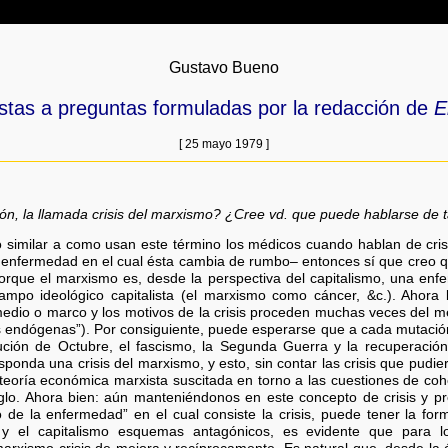
Gustavo Bueno
tas a preguntas formuladas por la redacción de
E
[ 25 mayo 1979 ]
ón, la llamada crisis del marxismo? ¿Cree vd. que puede hablarse de ta
do similar a como usan este término los médicos cuando hablan de cri
la enfermedad en el cual ésta cambia de rumbo– entonces sí que creo 
Porque el marxismo es, desde la perspectiva del capitalismo, una enfe
mpo ideológico capitalista (el marxismo como cáncer, &c.). Ahora 
medio o marco y los motivos de la crisis proceden muchas veces del me
isis endógenas”). Por consiguiente, puede esperarse que a cada mutaci
ución de Octubre, el fascismo, la Segunda Guerra y la recuperació
ponda una crisis del marxismo, y esto, sin contar las crisis que pu
 teoría económica marxista suscitada en torno a las cuestiones de cohe
siglo. Ahora bien: aún manteniéndonos en este concepto de crisis y p
 de la enfermedad” en el cual consiste la crisis, puede tener la f
 el capitalismo esquemas antagónicos, es evidente que para lo