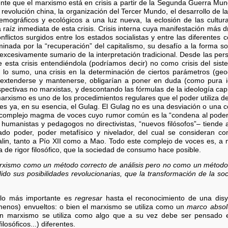
nte que el marxismo está en crisis a partir de la Segunda Guerra Mun
revolución china, la organización del Tercer Mundo, el desarrollo de la
mográficos y ecológicos a una luz nueva, la eclosión de las culturas
la raíz inmediata de esta crisis. Crisis interna cuya manifestación más
conflictos surgidos entre los estados socialistas y entre las diferentes
rminada por la “recuperación” del capitalismo, su desafío a la forma soc
cesivamente sumario de la interpretación tradicional. Desde las persp
de esta crisis entendiéndola (podríamos decir) no como crisis del sist
lo sumo, una crisis en la determinación de ciertos parámetros (geogr
extenderse y mantenerse, obligarían a poner en duda (como pura ideo
ectivas no marxistas, y descontando las fórmulas de la ideología capital
marxismo es uno de los procedimientos regulares que el poder utiliza 
es ya, en su esencia, el Gulag. El Gulag no es una desviación o una c
 complejo magma de voces cuyo rumor común es la “condena al poder”
, humanistas y pedagogos no directivistas, “nuevos filósofos”– tiend
 poder, poder metafísico y nivelador, del cual se consideran co
talin, tanto a Pío XII como a Mao. Todo este complejo de voces es, a m
lta de rigor filosófico, que la sociedad de consumo hace posible.
rxismo como un método correcto de análisis pero no como un método 
ido sus posibilidades revolucionarias, que la transformación de la so
 lo más importante es
regresar
hasta el reconocimiento de una dis
 menos) envueltos: o bien el marxismo se utiliza como un
marco absol
en marxismo se utiliza como algo que a su vez debe ser pensado en
ilosóficos...) diferentes.