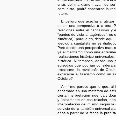
empeoramiento ha de ser para el mar
crisis del marxismo hayan de ser 
comunista, podrá esperarse la recu
futuro.
El peligro que acecha al utilizar
desde una perspectiva a la otra. 
relaciones entre el capitalismo y
“puntos de vista antagónicos”, es 
simétrica): porque es, desde aquí
ideología capitalista no es dialéc
Pero desde una perspectiva marxist
ya el marxismo como una enfermed
realizaciones histórico universales
histórica. Ni tampoco, desde una p
episodios que podrían considerars
trotskismo, la revolución de Octu
explicarse el fascismo como un si
Octubre?
A mí me parece que lo que, al 
encerrado en una metáfora de estir
cierta interpretación ingenua y dog
y únicamente en esa relación, don
interpretación del mismo según la c
servicio de la también universal cla
años a partir de la fecha la prehis