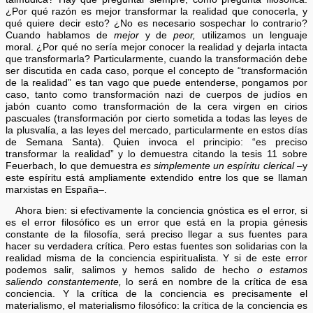
¿Por qué razón es mejor transformar la realidad que conocerla, y
qué quiere decir esto? ¿No es necesario sospechar lo contrario?
Cuando hablamos de
mejor
y de
peor,
utilizamos un lenguaje
moral. ¿Por qué no sería mejor conocer la realidad y dejarla intacta
que transformarla? Particularmente, cuando la transformación debe
ser discutida en cada caso, porque el concepto de “transformación
de la realidad” es tan vago que puede entenderse, pongamos por
caso, tanto como transformación nazi de cuerpos de judíos en
jabón cuanto como transformación de la cera virgen en cirios
pascuales (transformación por cierto sometida a todas las leyes de
la plusvalía, a las leyes del mercado, particularmente en estos días
de Semana Santa). Quien invoca el principio: “es preciso
transformar la realidad” y lo demuestra citando la tesis 11 sobre
Feuerbach, lo que demuestra
es simplemente un espíritu clerical
–y
este espíritu está ampliamente extendido entre los que se llaman
marxistas en España–.
Ahora bien: si efectivamente la conciencia gnóstica es el error, si
es el error filosófico es un error que está en la propia génesis
constante de la filosofía, será preciso llegar a sus fuentes para
hacer su verdadera crítica. Pero estas fuentes son solidarias con la
realidad misma de la conciencia espiritualista. Y si de este error
podemos salir, salimos y hemos salido de hecho
o estamos
saliendo constantemente,
lo será en nombre de la crítica de esa
conciencia. Y la crítica de la conciencia es precisamente el
materialismo, el materialismo filosófico: la crítica de la conciencia es