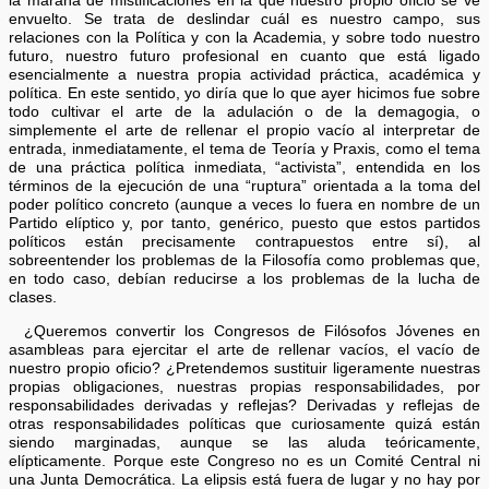
la maraña de mistificaciones en la que nuestro propio oficio se ve
envuelto. Se trata de deslindar cuál es nuestro campo, sus
relaciones con la Política y con la Academia, y sobre todo nuestro
futuro, nuestro futuro profesional en cuanto que está ligado
esencialmente a nuestra propia actividad práctica, académica y
política. En este sentido, yo diría que lo que ayer hicimos fue sobre
todo cultivar el arte de la adulación o de la demagogia, o
simplemente el arte de rellenar el propio vacío al interpretar de
entrada, inmediatamente, el tema de Teoría y Praxis, como el tema
de una práctica política inmediata, “activista”, entendida en los
términos de la ejecución de una “ruptura” orientada a la toma del
poder político concreto (aunque a veces lo fuera en nombre de un
Partido elíptico y, por tanto, genérico, puesto que estos partidos
políticos están precisamente contrapuestos entre sí), al
sobreentender los problemas de la Filosofía como problemas que,
en todo caso, debían reducirse a los problemas de la lucha de
clases.
¿Queremos convertir los Congresos de Filósofos Jóvenes en
asambleas para ejercitar el arte de rellenar vacíos, el vacío de
nuestro propio oficio? ¿Pretendemos sustituir ligeramente nuestras
propias obligaciones, nuestras propias responsabilidades, por
responsabilidades derivadas y reflejas? Derivadas y reflejas de
otras responsabilidades políticas que curiosamente quizá están
siendo marginadas, aunque se las aluda teóricamente,
elípticamente. Porque este Congreso no es un Comité Central ni
una Junta Democrática. La elipsis está fuera de lugar y no hay por