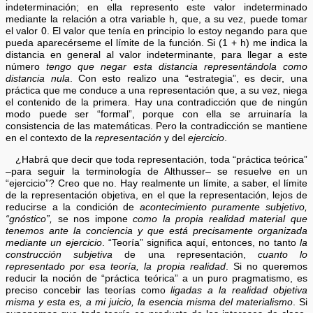
indeterminación; en ella represento este valor indeterminado
mediante la relación a otra variable h, que, a su vez, puede tomar
el valor 0. El valor que tenía en principio lo estoy negando para que
pueda aparecérseme el límite de la función. Si (1 + h) me indica la
distancia en general al valor indeterminante, para llegar a este
número
tengo que negar esta distancia representándola como
distancia nula
. Con esto realizo una “estrategia”, es decir, una
práctica que me conduce a una representación que, a su vez, niega
el contenido de la primera. Hay una contradicción que de ningún
modo puede ser “formal”, porque con ella se arruinaría la
consistencia de las matemáticas. Pero la contradicción se mantiene
en el contexto de la
representación
y del
ejercicio
.
¿Habrá que decir que toda representación, toda “práctica teórica”
–para seguir la terminología de Althusser– se resuelve en un
“ejercicio”? Creo que no. Hay realmente un límite, a saber, el límite
de la representación objetiva, en el que la representación, lejos de
reducirse a la condición de
acontecimiento puramente subjetivo,
“gnóstico”,
se nos impone
como la propia realidad material que
tenemos ante la conciencia y que está precisamente organizada
mediante un ejercicio
. “Teoría” significa aquí, entonces, no tanto
la
construcción subjetiva
de una representación,
cuanto lo
representado por esa teoría, la propia realidad
. Si no queremos
reducir la noción de “práctica teórica” a un puro pragmatismo, es
preciso concebir las teorías como
ligadas a la realidad objetiva
misma y esta es, a mi juicio, la esencia misma del materialismo
. Si