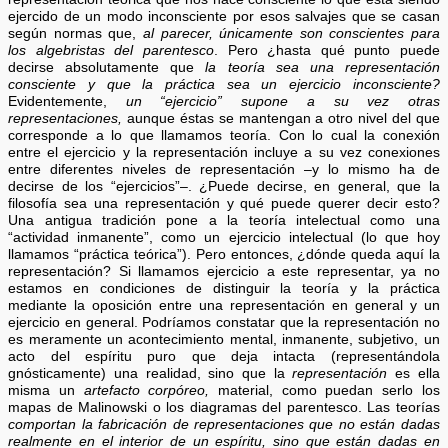
ejercido de un modo inconsciente por esos salvajes que se casan
según normas que,
al parecer, únicamente son conscientes para
los algebristas del parentesco
. Pero ¿hasta qué punto puede
decirse absolutamente que
la teoría sea una representación
consciente y que la práctica sea un ejercicio inconsciente?
Evidentemente,
un “ejercicio” supone a su vez otras
representaciones,
aunque éstas se mantengan a otro nivel del que
corresponde a lo que llamamos teoría. Con lo cual la conexión
entre el ejercicio y la representación incluye a su vez conexiones
entre diferentes niveles de representación –y lo mismo ha de
decirse de los “ejercicios”–. ¿Puede decirse, en general, que la
filosofía sea una representación y qué puede querer decir esto?
Una antigua tradición pone a la teoría intelectual como una
“actividad inmanente”, como un ejercicio intelectual (lo que hoy
llamamos “práctica teórica”). Pero entonces, ¿dónde queda aquí la
representación? Si llamamos ejercicio a este representar, ya no
estamos en condiciones de distinguir la teoría y la práctica
mediante la oposición entre una representación en general y un
ejercicio en general. Podríamos constatar que la representación no
es meramente un acontecimiento mental, inmanente, subjetivo, un
acto del espíritu puro que deja intacta (representándola
gnósticamente) una realidad, sino que la
representación
es ella
misma un
artefacto corpóreo,
material, como puedan serlo los
mapas de Malinowski o los diagramas del parentesco. Las teorías
comportan la fabricación de representaciones que no están dadas
realmente en el interior de un espíritu, sino que están dadas en