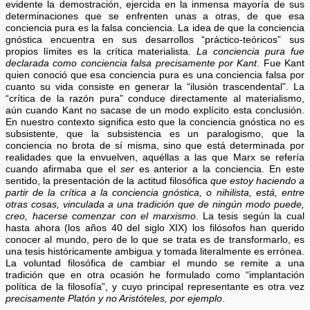
evidente la demostración, ejercida en la inmensa mayoría de sus
determinaciones que se enfrenten unas a otras, de que esa
conciencia pura es la falsa conciencia. La idea de que la conciencia
gnóstica encuentra en sus desarrollos “práctico-teóricos” sus
propios límites es la crítica materialista.
La conciencia pura fue
declarada como conciencia falsa precisamente por Kant
. Fue Kant
quien conoció que esa conciencia pura es una conciencia falsa por
cuanto su vida consiste en generar la “ilusión trascendental”. La
“crítica de la razón pura” conduce directamente al materialismo,
aún cuando Kant no sacase de un modo explícito esta conclusión.
En nuestro contexto significa esto que la conciencia gnóstica no es
subsistente, que la subsistencia es un paralogismo, que la
conciencia no brota de sí misma, sino que está determinada por
realidades que la envuelven, aquéllas a las que Marx se refería
cuando afirmaba que el
ser
es anterior a la conciencia. En este
sentido, la presentación de la actitud filosófica
que estoy haciendo a
partir de la crítica a la conciencia gnóstica, o nihilista, está, entre
otras cosas, vinculada a una tradición que de ningún modo puede,
creo, hacerse comenzar con el marxismo
. La tesis según la cual
hasta ahora (los años 40 del siglo XIX) los filósofos han querido
conocer al mundo, pero de lo que se trata es de transformarlo, es
una tesis históricamente ambigua y tomada literalmente es errónea.
La voluntad filosófica de cambiar el mundo se remite a una
tradición que en otra ocasión he formulado como “implantación
política de la filosofía”, y cuyo principal representante es otra vez
precisamente Platón y no Aristóteles, por ejemplo
.