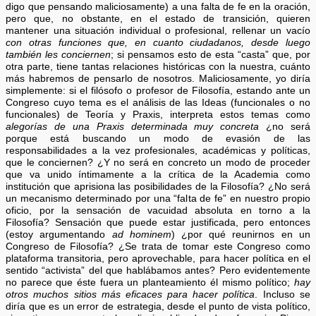
digo que pensando maliciosamente) a una falta de fe en la oración,
pero que, no obstante, en el estado de transición, quieren
mantener una situación individual o profesional, rellenar un vacío
con otras funciones que, en cuanto ciudadanos, desde luego
también les conciernen
; si pensamos esto de esta “casta” que, por
otra parte, tiene tantas relaciones históricas con la nuestra, cuánto
más habremos de pensarlo de nosotros. Maliciosamente, yo diría
simplemente: si el filósofo o profesor de Filosofía, estando ante un
Congreso cuyo tema es el análisis de las Ideas (funcionales o no
funcionales) de Teoría y Praxis, interpreta estos temas como
alegorías de una Praxis determinada muy concreta
¿no será
porque está buscando un modo de evasión de las
responsabilidades a la vez profesionales, académicas y políticas,
que le conciernen? ¿Y no será en concreto un modo de proceder
que va unido íntimamente a la crítica de la Academia como
institución que aprisiona las posibilidades de la Filosofía? ¿No será
un mecanismo determinado por una “falta de fe” en nuestro propio
oficio, por la sensación de vacuidad absoluta en torno a la
Filosofía? Sensación que puede estar justificada, pero entonces
(estoy argumentando
ad hominem
) ¿por qué reunirnos en un
Congreso de Filosofía? ¿Se trata de tomar este Congreso como
plataforma transitoria, pero aprovechable, para hacer política en el
sentido “activista” del que hablábamos antes? Pero evidentemente
no parece que éste fuera un planteamiento él mismo político;
hay
otros muchos sitios más eficaces para hacer política
. Incluso se
diría que es un error de estrategia, desde el punto de vista político,