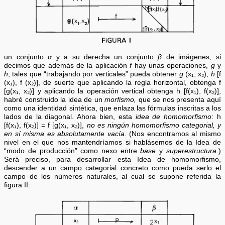
un conjunto
α
y a su derecha un conjunto
β
de imágenes, si
decimos que además de la aplicación
f
hay unas operaciones,
g
y
h
, tales que “trabajando por verticales” pueda obtener
g
(x₁, x₂),
h
[f
(x₁), f (x₂)], de suerte que aplicando la regla horizontal, obtenga f
[g(x₁, x₂)] y aplicando la operación vertical obtenga h [f(x₁), f(x₂)],
habré construido la idea de un
morfismo,
que se nos presenta aquí
como una identidad sintética, que enlaza las fórmulas inscritas a los
lados de la diagonal. Ahora bien, esta
idea de homomorfismo
: h
[f(x₁), f(x₂)] = f [g(x₁, x₂)],
no es ningún homomorfismo categorial, y
en sí misma es absolutamente vacía
. (Nos encontramos al mismo
nivel en el que nos mantendríamos si hablásemos de la Idea de
“modo de producción” como nexo entre
base
y
superestructura
.)
Será preciso, para desarrollar esta Idea de homomorfismo,
descender a un campo categorial concreto como pueda serlo el
campo de los números naturales, al cual se supone referida la
figura II: