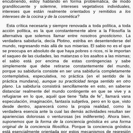
encubriendo, estoy hablando en forma problemática, de modo
grandilocuente y solemne, intereses vegetativos individuales,
intereses que están realmente orientados y remitidos
a los
intereses de la cocina y de la cosmética
?
Esta crítica necesaria y siempre renovada a toda política, a toda
acción política, es la que constantemente abre a la Filosofía la
alternativa que solemos llamar entre nosotros
gnosticismo
. La
verdadera sabiduría, decía Plotino, estriba en desentenderse del
mundo, regresando más allá de sus miserias. El sabio no es el que
se preocupa en absoluto de que haya pobres o ricos, ni le importan
el saqueo de las ciudades, las matanzas o los asaltos a las mismas;
el sabio está por encima de estas contingencias y sabe
simplemente que debe retirarse constantemente del mundo,
porque su sabiduría consiste en ser una sabiduría completamente
contemplativa, especulativa, no práctica (en el sentido de la
práctica mundana),
aunque su practicidad tenga sentido en otro
plano
. La sabiduría consistirá sencillamente en esto, en saberse
distanciar realmente del mundo contingente en que se vive y a
refugiarse en lo que, aquél que tiene “falta de fe”, llamará vana
especulación, imaginación, fantasía subjetiva, pero en lo que, visto
desde dentro, aparecerá como la propia realidad, como la
verdadera esencia ante la cual las demás actividades resultan ser
apariencias dolorosas o venturosas (es indiferente). Ahora bien,
suponemos que la forma de la conciencia gnóstica es una forma
original de la conciencia filosófica
. Porque la conciencia gnóstica
está esencialmente orientada por estos mecanismos de regresión