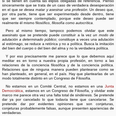
si se tienen en cuenta las elipsis obligadas de referencia. Pienso
sinceramente que se trata de un caso de verdadera desesperación
en el que
se desea matar y asesinar una profesión
. Un deseo que,
por otra parte, tiene que ser experimentado desde dentro, tiene
que ser siempre contemplado, porque este deseo puede ser
realmente él mismo filosófico,
filosofía como autocrítica
.
Pero al mismo tiempo, tampoco podemos olvidar que este
asesinato que se pretende puede constituir a la vez
un modo de
adulación a determinado público
; constituye a veces una adulación
al estómago, se reduce a retórica y no a política. Busca la imitación
del bien del cuerpo o del bien del alma y no la verdadera política.
Y por eso precisamente me parece que lo que debemos aquí
meditar es en torno a nuestra propia profesión, en torno a las
relaciones de la conciencia filosófica y de la conciencia política.
Relaciones que de ninguna manera pueden plantearse como se
han planteado, en general, en el país. Hay que plantearlas de un
modo totalmente distinto en un Congreso de Filosofía.
No estamos en un Comité Central, no estamos en una
Junta
Democrática
, estamos en un Congreso de Filosofía, y olvidar este
marco me parece otra vez una falta total de sindéresis. Se pretende
dar ya por cancelado lo que todavía tiene que cancelarse. Se
pretende dar por evidentes opiniones que son conjeturas,
conjeturas probablemente falsas, aunque presenten apariencias de
verdaderas.