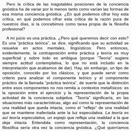
Pero la crítica de las inagotables posiciones de la conciencia
gnóstica ha de variar por lo menos tanto como varían las formas de
esa misma conciencia gnóstica. ¿En qué podemos cifrar hoy esta
crítica, en qué podemos cifrar esta crítica de la razón pura de
nuestros días, si la concebimos como tarea propia de la filosofía
profesional?
A mi juicio es una práctica. ¿Pero qué queremos decir con esto?
Es una “práctica teórica”, se dice, significando que su actividad se
resuelve en actos mentales, lingüísticos. Pero entonces,
evidentemente, la contraposición entre práctica y teoría es muy
superficial y sobre todo es ambigua (porque “Teoría” sugiere
siempre actitud contemplativa, lo que no está incluido en la
interpretación que acabamos de dar). Hay, sin embargo, un tipo de
oposición, conocido por los clásicos, y que puede servir como
criterio para analizar el componente teórico y el componente
práctico de la llamada “práctica teórica”, de suerte que la distinción
entre esos componentes no nos remita a contextos metafísicos: es
la oposición entre el
ejercicio
y la
representación
de la propia
actividad de la conciencia subjetiva. “Teoría” significaría, en las
situaciones más características, algo así como la representación de
una realidad que queda intacta, como el “reflejo” de una realidad
que se mantiene inafectada ante la luz especulativa.
La teoría es
así teoría especulativa, un espejo que refleja una realidad a la que
deja intacta.
Entendida como representación, la conciencia
filosófica sería otra vez la conciencia gnóstica. ¿Qué querríamos