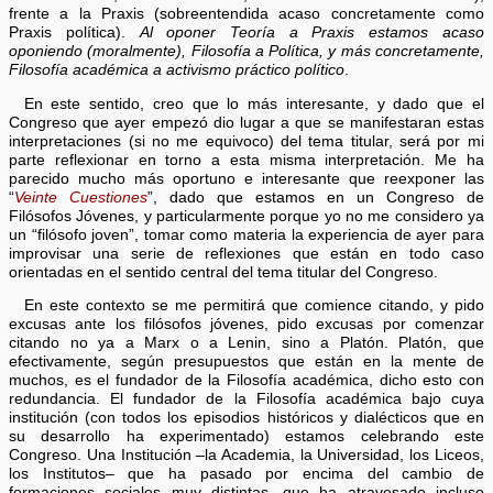
frente a la Praxis (sobreentendida acaso concretamente como
Praxis política).
Al oponer Teoría a Praxis estamos acaso
oponiendo (moralmente), Filosofía a Política, y más concretamente,
Filosofía académica a activismo práctico político
.
En este sentido, creo que lo más interesante, y dado que el
Congreso que ayer empezó dio lugar a que se manifestaran estas
interpretaciones (si no me equivoco) del tema titular, será por mi
parte reflexionar en torno a esta misma interpretación. Me ha
parecido mucho más oportuno e interesante que reexponer las
“
Veinte Cuestiones
”, dado que estamos en un Congreso de
Filósofos Jóvenes, y particularmente porque yo no me considero ya
un “filósofo joven”, tomar como materia la experiencia de ayer para
improvisar una serie de reflexiones que están en todo caso
orientadas en el sentido central del tema titular del Congreso.
En este contexto se me permitirá que comience citando, y pido
excusas ante los filósofos jóvenes, pido excusas por comenzar
citando no ya a Marx o a Lenin, sino a Platón. Platón, que
efectivamente, según presupuestos que están en la mente de
muchos, es el fundador de la Filosofía académica, dicho esto con
redundancia. El fundador de la Filosofía académica bajo cuya
institución (con todos los episodios históricos y dialécticos que en
su desarrollo ha experimentado) estamos celebrando este
Congreso. Una Institución –la Academia, la Universidad, los Liceos,
los Institutos– que ha pasado por encima del cambio de
formaciones sociales muy distintas, que ha atravesado incluso