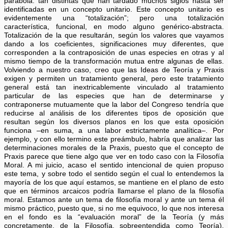
parábola: tan distintas que han tardado muchos siglos hasta ser
identificadas en un concepto unitario. Este concepto unitario es
evidentemente una “totalización”; pero una totalización
característica, funcional, en modo alguno genérico-abstracta.
Totalización de la que resultarán, según los valores que vayamos
dando a los coeficientes, significaciones muy diferentes, que
corresponden a la contraposición de unas especies en otras y al
mismo tiempo de la transformación mutua entre algunas de ellas.
Volviendo a nuestro caso, creo que las Ideas de Teoría y Praxis
exigen y permiten un tratamiento general, pero este tratamiento
general está tan inextricablemente vinculado al tratamiento
particular de las especies que han de determinarse y
contraponerse mutuamente que la labor del Congreso tendría que
reducirse al análisis de los diferentes tipos de oposición que
resultan según los diversos planos en los que esta oposición
funciona –en suma, a una labor estrictamente analítica–. Por
ejemplo, y con ello termino este preámbulo, habría que analizar las
determinaciones morales de la Praxis, puesto que el concepto de
Praxis parece que tiene algo que ver en todo caso con la Filosofía
Moral. A mi juicio, acaso el sentido intencional de quien propuso
este tema, y sobre todo el sentido según el cual lo entendemos la
mayoría de los que aquí estamos, se mantiene en el plano de esto
que en términos arcaicos podría llamarse el plano de la filosofía
moral. Estamos ante un tema de filosofía moral y ante un tema él
mismo práctico, puesto que, si no me equivoco, lo que nos interesa
en el fondo es la “evaluación moral” de la Teoría (y más
concretamente, de la Filosofía, sobreentendida como Teoría),