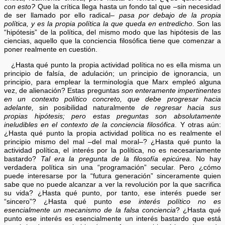
con esto?
Que la crítica llega hasta un fondo tal que –sin necesidad
de ser llamado por ello radical–
pasa por debajo de la propia
política, y es la propia política la que queda en entredicho
. Son las
“hipótesis” de la política, del mismo modo que las hipótesis de las
ciencias, aquello que la conciencia filosófica tiene que comenzar a
poner realmente en cuestión.
¿Hasta qué punto la propia actividad política no es ella misma un
principio de falsía, de adulación; un principio de ignorancia, un
principio, para emplear la terminología que Marx empleó alguna
vez, de alienación? Estas preguntas
son enteramente impertinentes
en un contexto político concreto, que debe progresar hacia
adelante,
sin posibilidad naturalmente
de regresar hacia sus
propias hipótesis; pero estas preguntas son absolutamente
ineludibles en el contexto de la conciencia filosófica
. Y otras aún:
¿Hasta qué punto la propia actividad política no es realmente el
principio mismo del mal –del mal moral–? ¿Hasta qué punto la
actividad política, el interés por la política, no es necesariamente
bastardo?
Tal era la pregunta de la filosofía epicúrea
. No hay
verdadera política sin una “programación” secular. Pero ¿cómo
puede interesarse por la “futura generación” sinceramente quien
sabe que no puede alcanzar a ver la revolución por la que sacrifica
su vida? ¿Hasta qué punto, por tanto, ese interés puede ser
“sincero”? ¿Hasta qué punto
ese interés político no es
esencialmente un mecanismo de la falsa conciencia
? ¿Hasta qué
punto ese interés es esencialmente un interés bastardo que está