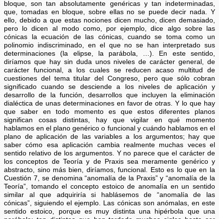
bloque, son tan absolutamente genéricas y tan indeterminadas,
que, tomadas en bloque, sobre ellas no se puede decir nada. Y
ello, debido a que estas nociones dicen mucho, dicen demasiado,
pero lo dicen al modo como, por ejemplo, dice algo sobre las
cónicas la ecuación de las cónicas, cuando se toma como un
polinomio indiscriminado, en el que no se han interpretado sus
determinaciones (la elipse, la parábola, …). En este sentido,
diríamos que hay sin duda unos niveles de carácter general, de
carácter funcional, a los cuales se reducen acaso multitud de
cuestiones del tema titular del Congreso, pero que sólo cobran
significado cuando se desciende a los niveles de aplicación y
desarrollo de la función, desarrollos que incluyen la eliminación
dialéctica de unas determinaciones en favor de otras. Y lo que hay
que saber en todo momento es que estos diferentes planos
significan cosas distintas, hay que vigilar en qué momento
hablamos en el plano genérico o funcional y cuándo hablamos en el
plano de aplicación de las variables a los argumentos; hay que
saber cómo esa aplicación cambia realmente muchas veces el
sentido relativo de los argumentos. Y no parece que el carácter de
los conceptos de Teoría y de Praxis sea meramente genérico y
abstracto, sino más bien, diríamos, funcional. Esto es lo que en la
Cuestión 7, se denomina “anomalía de la Praxis” y “anomalía de la
Teoría”, tomando el concepto estoico de anomalía en un sentido
similar al que adquiriría si hablásemos de “anomalía de las
cónicas”, siguiendo el ejemplo. Las cónicas son anómalas, en este
sentido estoico, porque es muy distinta una hipérbola que una