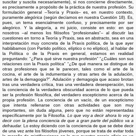
suscitar y suscita necesariamente), si nos concierne directamente,
es precisamente a propósito de la práctica de nuestra profesión. Su
formulación general –Teoría y Praxis– es, en nuestro contexto,
puramente
alegórica
(según decíamos en nuestra Cuestión 18). Es,
pues, un tema esencialmente confuso, y precisamente por ser
alegórico. Y la alegoría, a mi juicio, consiste en esto: en que
nosotros –al menos los filósofos “profesionales”– al discutir las
cuestiones en torno a Teoría y Praxis, sea en abstracto, sea en una
interpretación muy concreta de la Praxis política, de la que ayer
hablábamos (con Partido político, elíptico o no elíptico), al hablar de
la Política o de la Praxis en general, estamos en realidad
preguntando: “¿Para qué sirve nuestra profesión” “¿Cuáles son sus
relaciones con la Praxis política” “¿De qué manera se distingue de
otras profesiones que se le parecen, tales como el arte de la
cocina, el arte de la indumentaria y otras artes de la adulación,
artes de la demagogia?”. Adulación y demagogia que acaso brotan
tras una verdadera crítica, tras una verdadera desesperación, tras
la conciencia de la verdadera obscuridad acerca de lo que pueda
ser la profesión filosófica, del verdadero escepticismo acerca de la
propia profesión. La conciencia de un vacío, de un escepticismo
que intenta rellenarse con otras actividades que son muy
importantes, sin duda alguna, pero que no están representadas
específicamente por la Filosofía.
Lo que voy a decir ahora lo voy a
decir con la plena conciencia de que a gran parte del público va a
defraudar.
Lo estoy diciendo con la conciencia de que se debe decir
de una vez ante los filósofos jóvenes, porque se trata de evitar toda