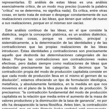
representarlas. El análisis de estas Ideas es una análisis
esencialmente crítico, de un modo muy preciso (cuando la palabra
“crítica” no se determina, no significa nada). Es crítica, entre otras
cosas, en tanto trata de extraer o despegar constantemente de sus
realizaciones concretas a las Ideas, que tienen que volver de nuevo
a sus realizaciones, porque en sí mismas son vacías
.
Este análisis continuo de las Ideas, en el que consiste la
dialéctica, según la concepción platónica, es un análisis dialéctico,
entre otras cosas, porque va orientado, principal y
sistemáticamente, a la determinación de las identidades y de las
contradicciones que las propias realizaciones de las Ideas
introducen. Estas identidades y contradicciones son precisamente
aquello
que desborda las determinaciones categoriales de las
Ideas
. Porque las contradicciones son contradicciones reales
efectivas, pero dadas siempre como realizaciones de Ideas que
desbordan precisamente las categorías. Si decimos que “la
contradicción propia del modo de producción capitalista consiste en
que cada modo de producción lleva en sí mismo el germen de su
disolución”, estamos ofreciendo un tipo de formulación ideológica,
metafísica, y absolutamente fantástica, en la medida en que nos
movemos en el plano de la Idea pura de modo de producción. Si
precisamos: “la contradicción fundamental del modo de producción
capitalista es la relación que media entre el aumento de la masa de
valores productivos y la disminución de la tasa de ganancia”, no por
ello ha desaparecido la tarea filosófica. Antes bien, la contradicción
categorial, que en esta fórmula
(salva veritate)
está presupuesta,