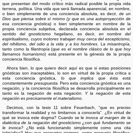
que presentan del modo crítico más radical posible la propia vida
terrena, política. Una vida que será llamada aparencial, en nombre,
o bien simplemente de una conciencia absoluta, es decir,
de un
Dios que piensa sobre sí mismo (y que es una autoproyección de
esa conciencia gnóstica)
o bien simplemente en nombre de la
propia conciencia subjetiva, declarada conciencia absoluta en el
sentido del gnosticismo hegeliano, es decir,
en nombre del
espiritualismo, cuyos motores trabajan muy cerca del escepticismo,
del nihilismo, del odio a la vida y a los hombres
. La
misantropía,
tanto como la
filantropía
(
que es el nombre clásico de lo que hoy
llamamos humanismo
) está presente en la génesis de la propia
conciencia filosófica.
Ahora bien, lo que quiero decir aquí es que si estas posiciones
gnósticas son inaceptables, lo son en virtud de la propia crítica a
esta conciencia gnóstica,
lo que implica que ésta está
constantemente presupuesta
. Pero esta conciencia gnóstica es una
negación, y la conciencia filosófica se desarrolla principalmente en
tanto es la negación de esta negación.
Y la negación de esta
negación es precisamente el materialismo
.
Decimos, con la tesis 11 sobre Feuerbach, “que es preciso
transformar la realidad y no limitarnos a conocerla”. ¿En virtud de
qué se invoca este dogma? Cuando se le invoca
al margen de la
dialéctica de la negación del gnosticismo ¿con qué fundamento se
le invoca?
¿No está funcionando simplemente como una cita
talmúdica? Hay que preguntar siempre, como pregunta filosófica: