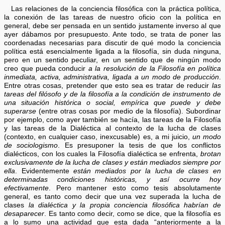
Las relaciones de la conciencia filosófica con la práctica política,
la conexión de las tareas de nuestro oficio con la política en
general, debe ser pensada en un sentido justamente inverso al que
ayer dábamos por presupuesto. Ante todo, se trata de poner las
coordenadas necesarias para discutir de qué modo la conciencia
política está esencialmente ligada a la filosofía, sin duda ninguna,
pero en un sentido peculiar, en un sentido que de ningún modo
creo que pueda conducir
a la resolución de la Filosofía en política
inmediata, activa, administrativa, ligada a un modo de producción
.
Entre otras cosas, pretender que esto sea es tratar de reducir
las
tareas del filósofo y de la filosofía a la condición de instrumento de
una situación histórica o social, empírica que puede y debe
superarse
(entre otras cosas por medio de la filosofía). Subordinar
por ejemplo, como ayer también se hacía, las tareas de la Filosofía
y las tareas de la Dialéctica al contexto de la lucha de clases
(contexto, en cualquier caso, inexcusable) es, a mi juicio,
un modo
de sociologismo
. Es presuponer la tesis de que los conflictos
dialécticos, con los cuales la Filosofía dialéctica se enfrenta,
brotan
exclusivamente de la lucha de clases y están mediados siempre por
ella
. Evidentemente
están mediados por la lucha de clases en
determinadas condiciones históricas, y así ocurre hoy
efectivamente
. Pero mantener esto como tesis absolutamente
general, es tanto como decir que una vez superada la lucha de
clases
la dialéctica y la propia conciencia filosófica habrían de
desaparecer
. Es tanto como decir, como se dice, que la filosofía es
a lo sumo una actividad que esta dada “anteriormente a la