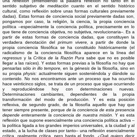
una
reflexión
(entendiendo la palabra reflexión no tanto en el
sentido subjetivo de
meditación
cuanto en el sentido histórico
cultural, como reflexión sobre unas formas culturales previamente
dadas). Estas formas de conciencia social previamente dadas son,
pongamos por caso, la religión, la ciencia, la propia conciencia
política –especialmente la conciencia política, precisamente en lo
que tiene de conciencia objetiva, no subjetiva, revolucionaria–. Es a
partir de estas formas de conciencia dadas, que constituyen la
verdadera denotación del
primum vivere,
a partir de donde la
propia conciencia filosófica se ha constituido históricamente (el
radicalismo de la conciencia filosófica aparece en la línea del
regressus
y la
Crítica de la Razón Pura
sabe que no es posible
llegar a las raíces). Y estas formas previas a la filosofía no hay que
pensarlas sólo
in illo tempore,
en la
génesis
de la filosofía, sino en
su propia
physis:
actualmente siguen sosteniéndola y dándole su
contenido. No nos encontramos ante un proceso que ha ocurrido
hace veinticinco siglos, se trata de un proceso que sigue ocurriendo
y reproduciéndose hoy con determinaciones nuevas.
Determinaciones cambiantes, dependientes de la propia
transformación del modo de producción. Y es esta posición
reflexiva, de segundo grado, de la filosofía aquello que hay que
tener siempre presente, porque
de la conciencia de esta presencia
depende enteramente la conciencia de nuestra misión
. Y es esta
reflexión que supone esencialmente una conciencia política activa –
la política ligada a los grandes imperios universales, a la ciudad y al
estado, a la lucha de clases por tanto– una reflexión esencialmente
crítica, realmente crítica, pero hasta el fondo.
¿Qué quiero decir