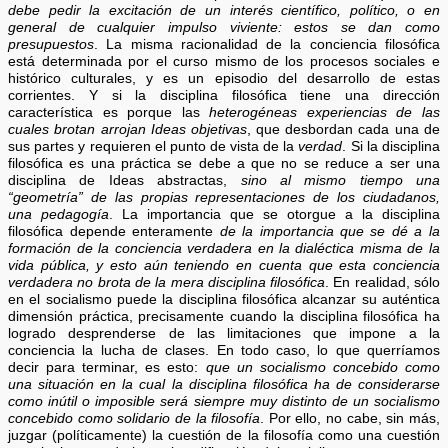
debe pedir la excitación de un interés científico, político, o en
general de cualquier impulso viviente: estos se dan como
presupuestos
. La misma racionalidad de la conciencia filosófica
está determinada por el curso mismo de los procesos sociales e
histórico culturales, y es un episodio del desarrollo de estas
corrientes. Y si la disciplina filosófica tiene una dirección
característica es porque las
heterogéneas experiencias de las
cuales brotan arrojan Ideas objetivas
, que desbordan cada una de
sus partes y requieren el punto de vista de la
verdad
. Si la disciplina
filosófica es una práctica se debe a que no se reduce a ser una
disciplina de Ideas abstractas,
sino al mismo tiempo una
“geometría” de las propias representaciones de los ciudadanos,
una pedagogía
. La importancia que se otorgue a la disciplina
filosófica depende enteramente
de la importancia que se dé a la
formación de la conciencia verdadera en la dialéctica misma de la
vida pública, y esto aún teniendo en cuenta que esta conciencia
verdadera no brota de la mera disciplina filosófica
. En realidad, sólo
en el socialismo puede la disciplina filosófica alcanzar su auténtica
dimensión práctica, precisamente cuando la disciplina filosófica ha
logrado desprenderse de las limitaciones que impone a la
conciencia la lucha de clases. En todo caso, lo que querríamos
decir para terminar, es esto:
que un socialismo concebido como
una situación en la cual la disciplina filosófica ha de considerarse
como inútil o imposible será siempre muy distinto de un socialismo
concebido como solidario de la filosofía
. Por ello, no cabe, sin más,
juzgar (políticamente) la cuestión de la filosofía como una cuestión