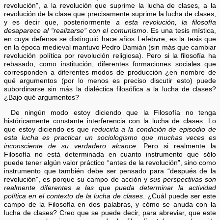
revolución”, a la revolución que suprime la lucha de clases, a la
revolución de la clase que precisamente suprime la lucha de clases,
y es decir que, posteriormente
a esta revolución, la filosofía
desaparece al “realizarse” con el comunismo
. Es una tesis mística,
en cuya defensa se distinguió hace años Lefebvre, es la tesis que
en la época medieval mantuvo Pedro Damián (sin más que cambiar
revolución política por revolución religiosa). Pero si la filosofía ha
rebasado, como institución, diferentes formaciones sociales que
corresponden a diferentes modos de producción ¿en nombre de
qué argumentos (por lo menos es preciso discutir esto) puede
subordinarse sin más la dialéctica filosófica a la lucha de clases?
¿Bajo qué argumentos?
De ningún modo estoy diciendo que la Filosofía no tenga
históricamente constante interferencia con la lucha de clases. Lo
que estoy diciendo es que
reducirla a la condición de episodio de
esta lucha es practicar un sociologismo que muchas veces es
inconsciente de su verdadero alcance
. Pero si realmente la
Filosofía no está determinada en cuanto instrumento que sólo
puede tener algún valor práctico “antes de la revolución”, sino como
instrumento que también debe ser pensado para “después de la
revolución”, es porque su campo de acción y
sus perspectivas son
realmente diferentes a las que pueda determinar la actividad
política en el contexto de la lucha de clases
. ¿Cuál puede ser este
campo de la Filosofía en dos palabras, y cómo se anuda con la
lucha de clases? Creo que se puede decir, para abreviar, que este