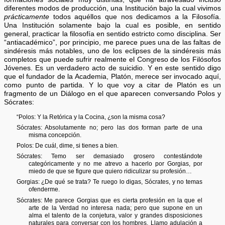
diferentes modos de producción, una Institución bajo la cual vivimos
prácticamente
todos aquéllos que nos dedicamos a la Filosofía.
Una Institución solamente bajo la cual es posible, en sentido
general, practicar la filosofía en sentido estricto como disciplina. Ser
“antiacadémico”, por principio, me parece pues una de las faltas de
sindéresis más notables, uno de los eclipses de la sindéresis más
completos que puede sufrir realmente el Congreso de los Filósofos
Jóvenes. Es un verdadero acto de suicidio. Y en este sentido digo
que el fundador de la Academia, Platón, merece ser invocado aquí,
como punto de partida. Y lo que voy a citar de Platón es un
fragmento de un Diálogo en el que aparecen conversando Polos y
Sócrates:
“Polos: Y la Retórica y la Cocina, ¿son la misma cosa?
Sócrates: Absolutamente no; pero las dos forman parte de una
misma concepción.
Polos: De cuál, dime, si tienes a bien.
Sócrates: Temo ser demasiado grosero contestándote
categóricamente y no me atrevo a hacerlo por Gorgias, por
miedo de que se figure que quiero ridiculizar su profesión…
Gorgias: ¿De qué se trata? Te ruego lo digas, Sócrates, y no temas
ofenderme.
Sócrates: Me parece Gorgias que es cierta profesión en la que el
arte de la Verdad no interesa nada; pero que supone en un
alma el talento de la conjetura, valor y grandes disposiciones
naturales para conversar con los hombres. Llamo adulación a