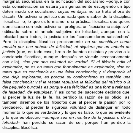
marginal, secundaria en la edificación del socialismo –porque con
esta consideración se estará ya ingenuamente escogiendo un tipo
determinado de socialismo, cuyas ventajas no se trata ahora de
discutir. Un activismo político que nada quiere saber de la disciplina
filosófica –o, lo que es lo mismo, una práctica filosófica que quiere
identificarse con este activismo– prefigura un “socialismo subjetivo”,
edificado sobre el anhelo subjetivo de felicidad, aunque sea la
felicidad para todos, la justicia de los “consumidores satisfechos”.
Pero la disciplina filosófica precisamente
no se constituye como
movida por ese anhelo de felicidad, ni siquiera por un anhelo de
justicia
(que, en todo caso, brota de fuentes distintas y previas a la
conciencia filosófica, aunque después se vincule necesariamente
con ella),
sino por una voluntad de verdad
.
Si el filósofo odia al
explotador, no es en tanto que formalmente es explotador, sino en
tanto que su conciencia es una falsa conciencia; y si desprecia al
que deja explotarse, es porque su conformismo es también una
falsa conciencia; y si le resulta repulsiva la felicidad del místico o la
del pequeño burgués es porque esa felicidad es una forma refinada
de falsedad, de estupidez
. Y así como del sacerdote decimos que,
al perder la luz de la fe, ha perdido la razón de su oficio, así
también diremos de los filósofos que al perder la pasión por lo
verdadero, al perder la rigurosa voluntad de distinguir en todo
momento lo que es verdadero y lo que es falso, lo que es evidente
y lo que es obscuro –
aunque sea en nombre de la justicia o de la
felicidad
– han perdido su razón de ser, porque han perdido la
disciplina filosófica.