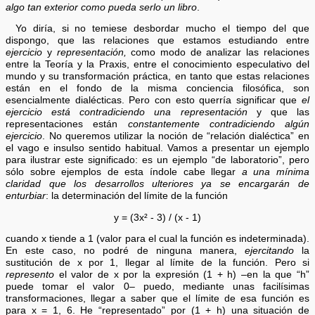
algo tan exterior como pueda serlo un libro
.
Yo diría, si no temiese desbordar mucho el tiempo del que
dispongo, que las relaciones que estamos estudiando entre
ejercicio
y
representación,
como modo de analizar las relaciones
entre la Teoría y la Praxis, entre el conocimiento especulativo del
mundo y su transformación práctica, en tanto que estas relaciones
están en el fondo de la misma conciencia filosófica, son
esencialmente dialécticas. Pero con esto querría significar que
el
ejercicio está contradiciendo una representación
y que las
representaciones están
constantemente contradiciendo algún
ejercicio
. No queremos utilizar la noción de “relación dialéctica” en
el vago e insulso sentido habitual. Vamos a presentar un ejemplo
para ilustrar este significado: es un ejemplo “de laboratorio”, pero
sólo sobre ejemplos de esta índole cabe llegar
a una mínima
claridad que los desarrollos ulteriores ya se encargarán de
enturbiar
: la determinación del límite de la función
y = (3x² - 3) / (x - 1)
cuando x tiende a 1 (valor para el cual la función es indeterminada).
En este caso, no podré de ninguna manera,
ejercitando
la
sustitución de x por 1, llegar al límite de la función. Pero si
represento
el valor de x por la expresión (1 + h) –en la que “h”
puede tomar el valor 0– puedo, mediante unas facilísimas
transformaciones, llegar a saber que el límite de esa función es
para x = 1, 6. He “representado” por (1 + h) una situación de