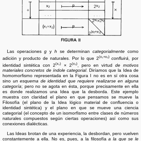
Las operaciones
g
y
h
se determinan
categorialmente
como
(x₁+x₂)
adición y producto de naturales. Por lo que 2
confluirá
, por
(x₁)
(x₂)
identidad sintética con 2
× 2
, pero en virtud
de motivos
materiales concretos de índole categorial
. Diríamos que la Idea de
homomorfismo representada en la Figura I no es en sí otra cosa
sino
un esquema de identidad que requiere realizarse en alguna
categoría
; pero no se agota en ésta, porque precisamente en ella
es donde realizamos una Idea que la desborda. Este ejemplo
muestra con claridad el plano en que pensamos se mueve la
Filosofía (el plano de la Idea lógico material de confluencia o
identidad sintética) y el plano en que se mueve una ciencia
categorial (el concepto de un isomorfismo entre clases de números
naturales compuestos según ciertas operaciones) así como sus
conexiones dialécticas.
Las Ideas brotan de una experiencia, la desbordan, pero vuelven
constantemente a ella. No es, pues, a la filosofía
a la que se le