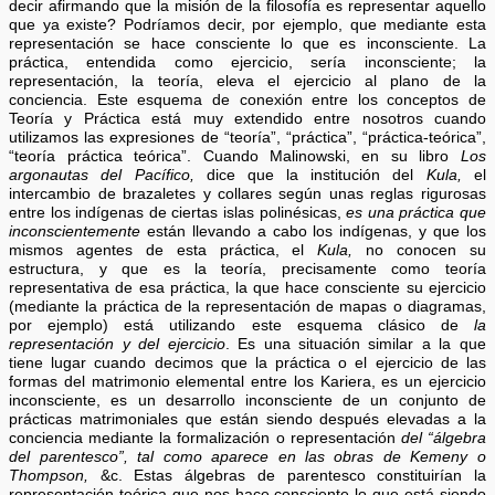
decir afirmando que la misión de la filosofía es representar aquello
que ya existe? Podríamos decir, por ejemplo, que mediante esta
representación se hace consciente lo que es inconsciente. La
práctica, entendida como ejercicio, sería inconsciente; la
representación, la teoría, eleva el ejercicio al plano de la
conciencia. Este esquema de conexión entre los conceptos de
Teoría y Práctica está muy extendido entre nosotros cuando
utilizamos las expresiones de “teoría”, “práctica”, “práctica-teórica”,
“teoría práctica teórica”. Cuando Malinowski, en su libro
Los
argonautas del Pacífico,
dice que la institución del
Kula,
el
intercambio de brazaletes y collares según unas reglas rigurosas
entre los indígenas de ciertas islas polinésicas,
es una práctica que
inconscientemente
están llevando a cabo los indígenas, y que los
mismos agentes de esta práctica, el
Kula,
no conocen su
estructura, y que es la teoría, precisamente como teoría
representativa de esa práctica, la que hace consciente su ejercicio
(mediante la práctica de la representación de mapas o diagramas,
por ejemplo) está utilizando este esquema clásico de
la
representación y del ejercicio
. Es una situación similar a la que
tiene lugar cuando decimos que la práctica o el ejercicio de las
formas del matrimonio elemental entre los Kariera, es un ejercicio
inconsciente, es un desarrollo inconsciente de un conjunto de
prácticas matrimoniales que están siendo después elevadas a la
conciencia mediante la formalización o representación
del “álgebra
del parentesco”, tal como aparece en las obras de Kemeny o
Thompson,
&c. Estas álgebras de parentesco constituirían la
representación teórica que nos hace consciente lo que está siendo