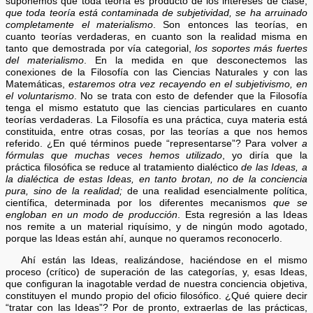
suponemos que toda teoría es producto de los intereses de clase,
que toda teoría está contaminada de subjetividad, se ha arruinado
completamente el materialismo
. Son entonces las teorías, en
cuanto teorías verdaderas, en cuanto son la realidad misma en
tanto que demostrada por vía categorial,
los soportes más fuertes
del materialismo
. En la medida en que desconectemos las
conexiones de la Filosofía con las Ciencias Naturales y con las
Matemáticas,
estaremos otra vez recayendo en el subjetivismo, en
el voluntarismo
. No se trata con esto de defender que la Filosofía
tenga el mismo estatuto que las ciencias particulares en cuanto
teorías verdaderas. La Filosofía es una práctica, cuya materia está
constituida, entre otras cosas, por las teorías a que nos hemos
referido. ¿En qué términos puede “representarse”? Para volver
a
fórmulas que muchas veces hemos utilizado
, yo diría que la
práctica filosófica se reduce al tratamiento dialéctico
de las Ideas, a
la dialéctica de estas Ideas, en tanto brotan, no de la conciencia
pura, sino de la realidad;
de una realidad esencialmente política,
científica, determinada por los diferentes mecanismos
que se
engloban en un modo de producción
. Esta regresión a las Ideas
nos remite a un material riquísimo, y de ningún modo agotado,
porque las Ideas están ahí, aunque no queramos reconocerlo.
Ahí están las Ideas, realizándose, haciéndose en el mismo
proceso (crítico) de superación de las categorías, y, esas Ideas,
que configuran la inagotable verdad de nuestra conciencia objetiva,
constituyen el mundo propio del oficio filosófico. ¿Qué quiere decir
“tratar con las Ideas”? Por de pronto, extraerlas de las prácticas,