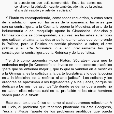
la especie en que está comprendido. Entre las partes que
constituyen la adulación cuento también, además de la cocina,
el arte del vestido y el arte de la sofística.”
Y Platón va contraponiendo, como todos recuerdan, a estas artes
de la adulación, que son las artes de la apariencia, las artes que
son su contrafigura: a la Cocina le opone la Medicina; al arte de la
indumentaria o del maquillaje opone la Gimnástica. Medicina y
Gimnástica que se corresponden, a su vez, en las artes auténticas
que cultivan el alma, a las dos artes fundamentales que comprende
la Política, pero la Política en sentido platónico, a saber, el
arte
judicial
y el
arte legislativa,
que son precisamente las que
constituyen la contrafigura de la Retórica y de la sofística.
“Te diré como geómetra –dice Platón, Sócrates– para que lo
entiendas mejor [la Geometría se invoca en este contexto platónico
“para que se entienda mejor”], que lo que la vanidad en el vestir es
a la Gimnasia, es la sofística a la parte legislativa; y lo que la cocina
es a la Medicina, es la retórica al arte judicial”. Los sofistas y los
oradores se aproximan a los legisladores y a los jueces, porque se
dedican a los mismos asuntos “de donde se deriva que a punto fijo
no saben ellos mismos cuál es su profesión ni los otros hombres
saben para qué sirven”.
Este es el texto platónico en torno al cual queremos reflexionar. A
mi juicio, el problema que tenemos planteado en este Congreso,
Teoría y Praxis
(aparte de los problemas analíticos que pueda