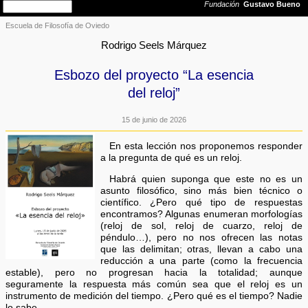
Escuela de Filosofía de Oviedo
Rodrigo Seels Márquez
Esbozo del proyecto “La esencia
del reloj”
15 de junio de 2026
En esta lección nos proponemos responder
a la pregunta de qué es un reloj.
Habrá quien suponga que este no es un
asunto filosófico, sino más bien técnico o
científico. ¿Pero qué tipo de respuestas
encontramos? Algunas enumeran morfologías
(reloj de sol, reloj de cuarzo, reloj de
péndulo…), pero no nos ofrecen las notas
que las delimitan; otras, llevan a cabo una
reducción a una parte (como la frecuencia
estable), pero no progresan hacia la totalidad; aunque
seguramente la respuesta más común sea que el reloj es un
instrumento de medición del tiempo. ¿Pero qué es el tiempo? Nadie
lo sabe.