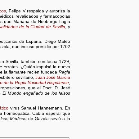
cos
, Felipe V respalda y autoriza la
 médicos revalidados y farmacopolas
 los que Mariana de Neoburgo fingía
alidados de la Ciudad de Sevilla
, y
boticarios de España. Diego Mateo
azola, que incluso presidió por 1702
 en Sevilla, también con fecha 1729,
 de erratas. ¿Quién impulsó la nueva
e la flamante recién fundada
Regia
sbítero sevillano,
Juan José García
fo de la Regia Sociedad Hispalense
,
oposiciones, que el Doct. D. José
lo
El Mundo engañado de los falsos
tico
virus Samuel Hahnemann. En
ta homeopática. Cabía esperar que
alsos Médicos
de Gazola sirvió a la