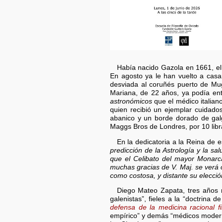
Había nacido Gazola en 1661, el
En agosto ya le han vuelto a cas
desviada al coruñés puerto de Mu
Mariana, de 22 años, ya podía ent
astronómicos
que el médico italia
quien recibió un ejemplar cuidad
abanico y un borde dorado de galg
Maggs Bros de Londres, por 10 libra
En la dedicatoria a la Reina de 
predicción de la Astrología y la s
que el Celibato del mayor Monar
muchas gracias de V. Maj. se verá o
como costosa, y distante su elecció
Diego Mateo Zapata, tres años 
galenistas”, fieles a la “doctrina 
defensa de la medicina racional fi
empírico” y demás “médicos modern