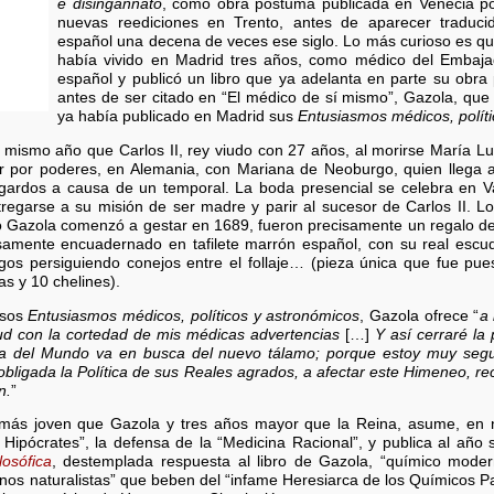
e disingannato
, como obra póstuma publicada en Venecia p
nuevas reediciones en Trento, antes de aparecer traduci
español una decena de veces ese siglo. Lo más curioso es qu
había vivido en Madrid tres años, como médico del Embaja
español y publicó un libro que ya adelanta en parte su obra
antes de ser citado en “El médico de sí mismo”, Gazola, que
ya había publicado en Madrid sus
Entusiasmos médicos, polít
 mismo año que Carlos II, rey viudo con 27 años, al morirse María Lu
ar por poderes, en Alemania, con Mariana de Neoburgo, quien llega 
gardos a causa de un temporal. La boda presencial se celebra en Va
regarse a su misión de ser madre y parir al sucesor de Carlos II. L
no Gazola comenzó a gestar en 1689, fueron precisamente un regalo 
osamente encuadernado en tafilete marrón español, con su real esc
os persiguiendo conejos entre el follaje… (pieza única que fue pue
s y 10 chelines).
esos
Entusiasmos médicos, políticos y astronómicos
, Gazola ofrece “
a 
alud con la cortedad de mis médicas advertencias
[…]
Y así cerraré la 
ca del Mundo va en busca del nuevo tálamo; porque estoy muy segu
bligada la Política de sus Reales agrados, a afectar este Himeneo, re
n.
”
más joven que Gazola y tres años mayor que la Reina, asume, en 
de Hipócrates”, la defensa de la “Medicina Racional”, y publica al año
losófica
, destemplada respuesta al libro de Gazola, “químico moder
os naturalistas” que beben del “infame Heresiarca de los Químicos Pa