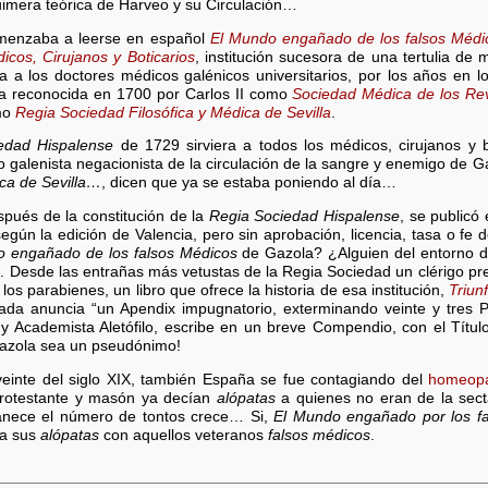
quimera teórica de Harveo y su Circulación…
omenzaba a leerse en español
El Mundo engañado de los falsos Médi
cos, Cirujanos y Boticarios
, institución sucesora de una tertulia de
la a los doctores médicos galénicos universitarios, por los años en
ia reconocida en 1700 por Carlos II como
Sociedad Médica de los Rev
omo
Regia Sociedad Filosófica y Médica de Sevilla
.
edad Hispalense
de 1729 sirviera a todos los médicos, cirujanos y 
ndo galenista negacionista de la circulación de la sangre y enemigo de G
ica de Sevilla…
, dicen que ya se estaba poniendo al día…
ués de la constitución de la
Regia Sociedad Hispalense
, se publicó
 según la edición de Valencia, pero sin aprobación, licencia, tasa o fe
o engañado de los falsos Médicos
de Gazola? ¿Alguien del entorno d
. Desde las entrañas más vetustas de la Regia Sociedad un clérigo pre
 los parabienes, un libro que ofrece la historia de esa institución,
Triun
da anuncia “un Apendix impugnatorio, exterminando veinte y tres Pr
 Academista Aletófilo, escribe en un breve Compendio, con el Títu
azola sea un pseudónimo!
veinte del siglo XIX, también España se fue contagiando del
homeopá
protestante y masón ya decían
alópatas
a quienes no eran de la sec
anece el número de tontos crece… Si,
El Mundo engañado por los f
 a sus
alópatas
con aquellos veteranos
falsos médicos
.