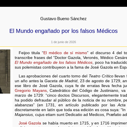
Gustavo Bueno Sánchez
El Mundo engañado por los falsos Médicos
1 de junio de 2026
Feijoo titula “
El médico de sí mismo
” el discurso 4 del
transcribe frases del “Doctor Gazola, Veronés, Médico Cesáreo,
El Mundo engañado de los falsos Médicos
, poco ha traducid
sus polemistas contribuyeon a la fama de José Gazola en Esp
Las aprobaciones del cuarto tomo del
Teatro Crítico
llevan 
un año antes la
Gaceta de Madrid
, 23 de agosto de 1729, an
ese libro de José Gazola, cuya fe de erratas lleva fecha 
Gregorio Mayans
, Catedrático del Código de Justiniano, va
marzo de 1729: “cinco doctos Discursos, elegantemente tra
ha podido defraudar al público de la noticia de su nombre, p
alabanzas” (en 1731, en artículo publicado por las
Acta
discretamente en latín que toda esa edición es cosa suya: “I
Majansius,
cujus etiam sunt Dedicatio ad Medicos, Præfatio ad 
José Gazola
se había muerto en 1715, y en 1716 imprime