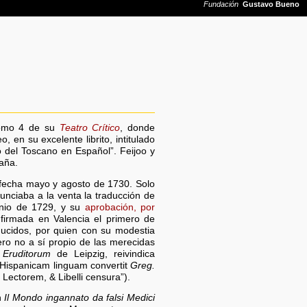
 tomo 4 de su
Teatro Crítico
, donde
 en su excelente librito, intitulado
o del Toscano en Español”. Feijoo y
aña.
fecha mayo y agosto de 1730. Solo
unciaba a la venta la traducción de
junio de 1729, y su
aprobación, por
 firmada en Valencia el primero de
ducidos, por quien con su modestia
ero no a sí propio de las merecidas
 Eruditorum
de Leipzig, reivindica
n Hispanicam linguam convertit
Greg.
Lectorem, & Libelli censura”).
n
Il Mondo ingannato da falsi Medici