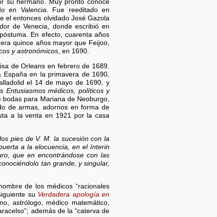
or su hermano. Muy pronto conoce
do en Valencia. Fue reeditado en
e el entonces olvidado José Gazola
dor de Venecia, donde escribió en
 póstuma. En efecto, cuarenta años
 era quince años mayor que Feijoo,
icos y astronómicos
, en 1690.
isa de Orleans en febrero de 1689.
a España en la primavera de 1690,
lladolid el 14 de mayo de 1690, y
os
Entusiasmos médicos, políticos y
de bodas para Mariana de Neoburgo,
udo de armas, adornos en forma de
sta a la venta en 1921 por la casa
los pies de V. M. la sucesión con la
puerta a la elocuencia, en el ínterin
ro, que en encontrándose con las
conociéndolo tan grande, y singular,
nombre de los médicos “racionales
 siguiente su
Verdadera apología en
no, astrólogo, médico matemático,
racelso”; además de la “caterva de