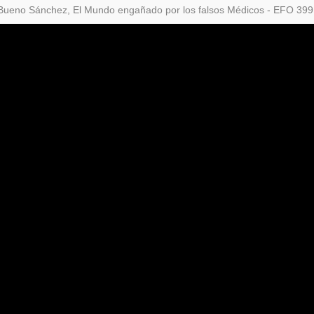
Bueno Sánchez, El Mundo engañado por los falsos Médicos - EFO 399