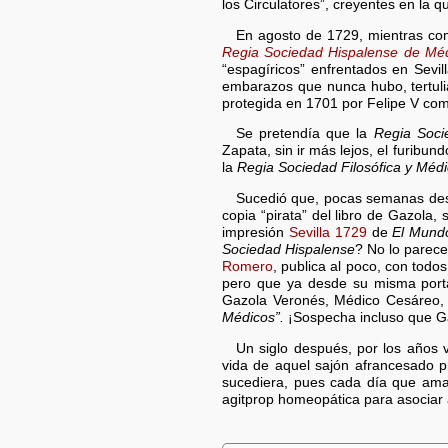
los Circulatores”, creyentes en la 
En agosto de 1729, mientras c
Regia Sociedad Hispalense de Médi
“espagíricos” enfrentados en Sevil
embarazos que nunca hubo, tertul
protegida en 1701 por Felipe V c
Se pretendía que la
Regia Soci
Zapata, sin ir más lejos, el furibu
la
Regia Sociedad Filosófica y Méd
Sucedió que, pocas semanas desp
copia “pirata” del libro de Gazola,
impresión
Sevilla 1729
de
El Mund
Sociedad Hispalense
? No lo parece
Romero
, publica al poco, con todos
pero que ya desde su misma porta
Gazola Veronés, Médico Cesáreo, y
Médicos”.
¡Sospecha incluso que G
Un siglo después, por los años 
vida de aquel sajón afrancesado 
sucediera, pues cada día que am
agitprop homeopática para asociar