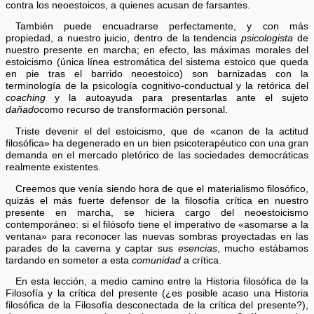
contra los neoestoicos, a quienes acusan de farsantes.
También puede encuadrarse perfectamente, y con más
propiedad, a nuestro juicio, dentro de la tendencia
psicologista
de
nuestro presente en marcha; en efecto, las máximas morales del
estoicismo (única línea estromática del sistema estoico que queda
en pie tras el barrido neoestoico) son barnizadas con la
terminología de la psicología cognitivo-conductual y la retórica del
coaching
y la autoayuda para presentarlas ante el sujeto
dañado
como recurso de transformación personal.
Triste devenir el del estoicismo, que de «canon de la actitud
filosófica» ha degenerado en un bien psicoterapéutico con una gran
demanda en el mercado pletórico de las sociedades democráticas
realmente existentes.
Creemos que venía siendo hora de que el materialismo filosófico,
quizás el más fuerte defensor de la filosofía crítica en nuestro
presente en marcha, se hiciera cargo del neoestoicismo
contemporáneo: si el filósofo tiene el imperativo de «asomarse a la
ventana» para reconocer las nuevas sombras proyectadas en las
parades de la caverna y captar sus
esencias
, mucho estábamos
tardando en someter a esta
comunidad
a crítica.
En esta lección, a medio camino entre la Historia filosófica de la
Filosofía y la crítica del presente (¿es posible acaso una Historia
filosófica de la Filosofía desconectada de la crítica del presente?),