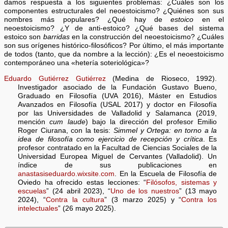
damos respuesta a los siguientes problemas: ¿Cuáles son los
componentes estructurales del neoestoicismo? ¿Quiénes son sus
nombres más populares? ¿Qué hay de
estoico
en el
neoestoicismo? ¿Y de anti-estoico? ¿Qué bases del sistema
estoico son
barridas
en la construcción del neoestoicismo? ¿Cuáles
son sus orígenes histórico-filosóficos? Por último, el más importante
de todos (tanto, que da nombre a la lección): ¿Es el neoestoicismo
contemporáneo una «hetería soteriológica»?
Eduardo Gutiérrez Gutiérrez
(Medina de Rioseco, 1992).
Investigador asociado de la Fundación Gustavo Bueno,
Graduado en Filosofía (UVA 2016), Máster en Estudios
Avanzados en Filosofía (USAL 2017) y doctor en Filosofía
por las Universidades de Valladolid y Salamanca (2019,
mención
cum laude
) bajo la dirección del profesor Emilio
Roger Ciurana, con la tesis:
Simmel y Ortega: en torno a la
idea de filosofía como ejercicio de recepción y crítica
. Es
profesor contratado en la Facultad de Ciencias Sociales de la
Universidad Europea Miguel de Cervantes (Valladolid). Un
índice de sus publicaciones en
anastasiseduardo.wixsite.com
. En la Escuela de Filosofía de
Oviedo ha ofrecido estas lecciones: “
Filósofos, sistemas y
escuelas
” (24 abril 2023), “
Uno de los nuestros
” (13 mayo
2024), “
Contra la cultura
” (3 marzo 2025) y “
Contra los
intelectuales
” (26 mayo 2025).