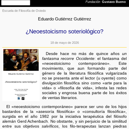
Escuela de Filosofía de Oviedo
Eduardo Gutiérrez Gutiérrez
¿Neoestoicismo soteriológico?
18 de mayo de 2026
Desde hace no más de quince años
un
fantasma recorre Occidente
: el fantasma del
«neoestoicismo contemporáneo». Este
movimiento, que aun formando parte del
género de la literatura filosófica vulgarizada
no se presenta ante el lector (u oyente) como
divulgación filosófica sino como «arte para la
vida» o «filosofía de vida», infesta las redes
sociales y engrosa buena parte de los éxitos
de ventas literarios.
El «neoestoicismo contemporáneo» parece ser uno de los hijos
bastardos de la «asesoría filosófica» o «consultoría filosófica»,
surgida en el año 1982 por la iniciativa terapéutica del filósofo
alemán Gerd Achenbach. No obstante, y sin perjuicio de la similitud
entre sus objetivos
salvíficos
, los filo-terapeutas lanzan piedras